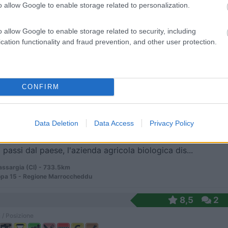
o allow Google to enable storage related to personalization.
o allow Google to enable storage related to security, including
 3 km da Porto Pino, spiaggia raggiungibile in bi...
cation functionality and fraud prevention, and other user protection.
nna Arresi (SU) - 732.1km
rmorano - Loc. Is Pillonis
CONFIRM
9,5
4
 / Posizione
Data Deletion
Data Access
Privacy Policy
 passi dal paese, l'azienda agricola biologica dis...
assargia (CI) - 733.5km
opa 15 - Regione Marroccheddu
8,5
2
 / Posizione