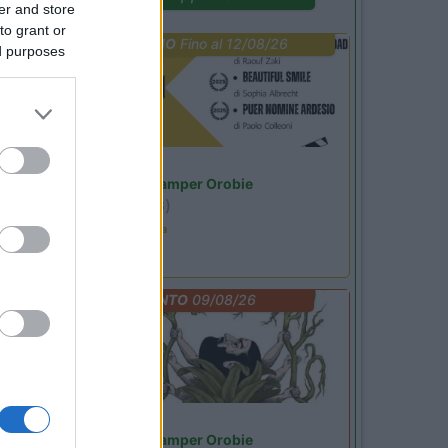
er and store
to grant or
PROMO
Fino al 12/08/26
ed purposes
Lombardia
Area Sosta Camper Orobie
Ardesio
(BG)
Estate in cineteca
EVENTO
09/08/26
Lombardia
Area Sosta Camper Orobie