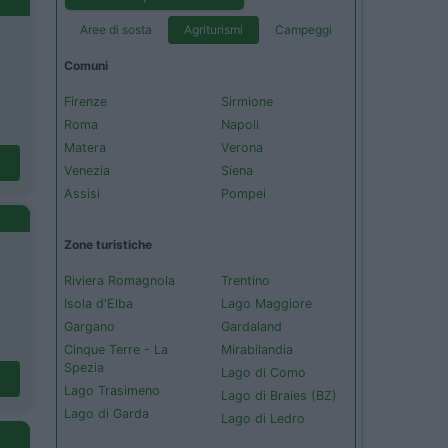
Aree di sosta
Agriturismi
Campeggi
Comuni
Firenze
Sirmione
Roma
Napoli
Matera
Verona
Venezia
Siena
Assisi
Pompei
Zone turistiche
Riviera Romagnola
Trentino
Isola d'Elba
Lago Maggiore
Gargano
Gardaland
Cinque Terre - La
Mirabilandia
Spezia
Lago di Como
Lago Trasimeno
Lago di Braies (BZ)
Lago di Garda
Lago di Ledro