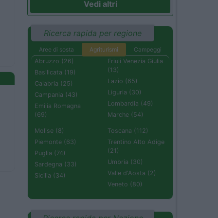
Vedi altri
Ricerca rapida per regione
Aree di sosta
Agriturismi
Campeggi
Abruzzo (26)
Friuli Venezia Giulia
(13)
Basilicata (19)
Lazio (65)
Calabria (25)
Liguria (30)
Campania (43)
Lombardia (49)
Emilia Romagna
(69)
Marche (54)
Molise (8)
Toscana (112)
Piemonte (63)
Trentino Alto Adige
(21)
Puglia (74)
Umbria (30)
Sardegna (33)
Valle d'Aosta (2)
Sicilia (34)
Veneto (80)