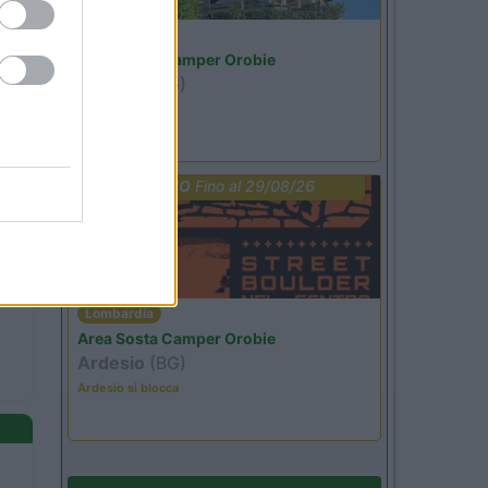
Lombardia
Area Sosta Camper Orobie
Ardesio
(BG)
Riscopri Ardesio
PROMO
Fino al 29/08/26
Lombardia
Area Sosta Camper Orobie
Ardesio
(BG)
Ardesio si blocca