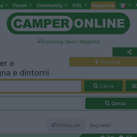
ta
Forum
Community
COL
Magazine
er e
Struttura
na e dintorni
Cerca
Cerca
Ordina per