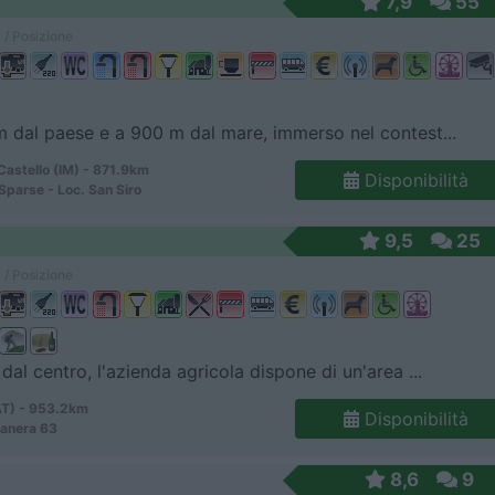
7,9
55
 / Posizione
 dal paese e a 900 m dal mare, immerso nel contest...
Castello (IM) - 871.9km
Disponibilità
Sparse - Loc. San Siro
9,5
25
 / Posizione
dal centro, l'azienda agricola dispone di un'area ...
AT) - 953.2km
Disponibilità
manera 63
8,6
9