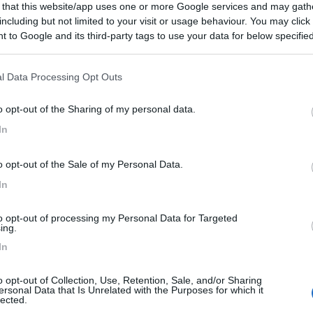
 that this website/app uses one or more Google services and may gath
 / Posizione
including but not limited to your visit or usage behaviour. You may click 
 to Google and its third-party tags to use your data for below specifi
ogle consent section.
nella penisola del Sinis, a 200 m dalla spiaggia ...
l Data Processing Opt Outs
Idu (OR) - 721.5km
o opt-out of the Sharing of my personal data.
e S'Arena Scoada 1
In
10
1
o opt-out of the Sale of my Personal Data.
 / Posizione
In
to opt-out of processing my Personal Data for Targeted
 a solo un chilomentro dal mare, offre possibilit...
ing.
In
(SU) - 723.4km
ntonio di Santandi
o opt-out of Collection, Use, Retention, Sale, and/or Sharing
ersonal Data that Is Unrelated with the Purposes for which it
3,5
2
lected.