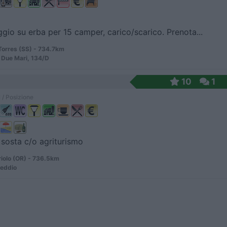
gio su erba per 15 camper, carico/scarico. Prenota...
Torres (SS) - 734.7km
 Due Mari, 134/D
10
1
 / Posizione
 sosta c/o agriturismo
iolo (OR) - 736.5km
Peddio