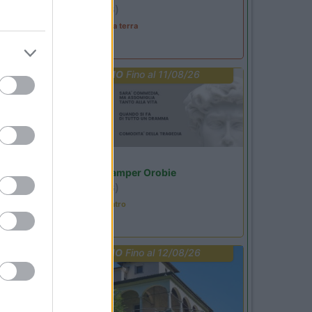
Ardesio
(BG)
A levar l'ombra da terra
PROMO
Fino al 11/08/26
Lombardia
Area Sosta Camper Orobie
Ardesio
(BG)
Incontri con il teatro
PROMO
Fino al 12/08/26