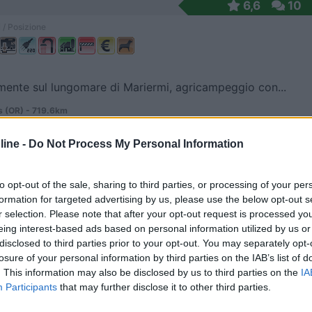
6,6
10
 / Posizione
mente sul lungomare di Mariermi, agricampeggio con...
 (OR) - 719.6km
 Ermi
ine -
Do Not Process My Personal Information
6,2
35
 / Posizione
to opt-out of the sale, sharing to third parties, or processing of your per
formation for targeted advertising by us, please use the below opt-out s
r selection. Please note that after your opt-out request is processed y
eing interest-based ads based on personal information utilized by us or
 sterrato in riva al mare, tra Putzu Idu e Is Aru...
disclosed to third parties prior to your opt-out. You may separately opt-
losure of your personal information by third parties on the IAB’s list of
 (OR) - 719.6km
. This information may also be disclosed by us to third parties on the
IA
ocalità Mari Ermi
Participants
that may further disclose it to other third parties.
6,5
2