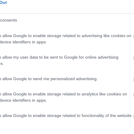
Out
 / Posizione
consents
peggio su sterrato in zona isolata, camper service...
o allow Google to enable storage related to advertising like cookies on
no (SS) - 726km
evice identifiers in apps.
ddu Nieddu
o allow my user data to be sent to Google for online advertising
9,5
4
s.
 / Posizione
to allow Google to send me personalized advertising.
ismo con parcheggio per la sosta camper di una not...
o allow Google to enable storage related to analytics like cookies on
evice identifiers in apps.
Sardo (OR) - 731.2km
atale 292, km 117
o allow Google to enable storage related to functionality of the website
9,2
59
 / Posizione