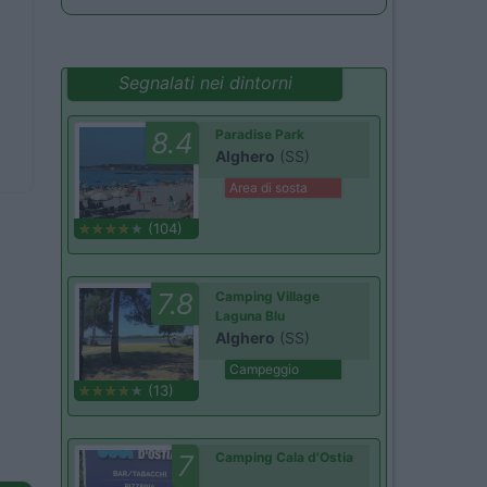
Segnalati nei dintorni
8.4
Paradise Park
Alghero
(SS)
Area di sosta
(104)
7.8
Camping Village
Laguna Blu
Alghero
(SS)
Campeggio
(13)
7
Camping Cala d'Ostia