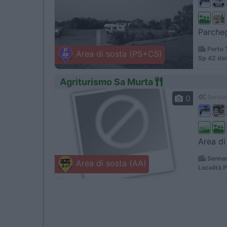
Parcheg
Porto 
Area di sosta (PS+CS)
Sp 42 dei
Agriturismo Sa Murta
0
Servizi
Area di
Sennar
Area di sosta (AA)
Località 