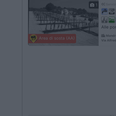
1
Servizi
Alle por
Mandri
Area di sosta (AA)
Via Alfre