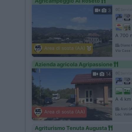
Agricampeggio Al Roseto
3
Servizi
A 700 m
Diano 
Area di sosta (AA)
Via Case 
Azienda agricola Agripassione
14
Servizi
A 4 km 
Asti (
Area di sosta (AA)
Loc. Val
Agriturismo Tenuta Augusta