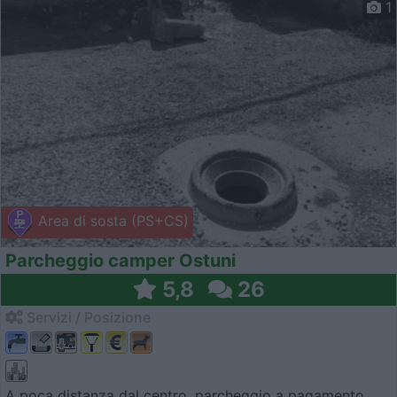
1
Area di sosta (PS+CS)
Parcheggio camper Ostuni
5,8
26
Servizi / Posizione
A poca distanza dal centro, parcheggio a pagamento