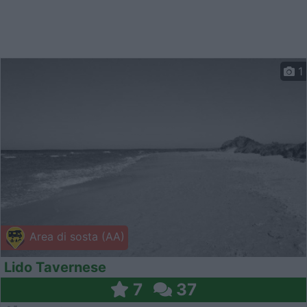
1
Area di sosta (AA)
Lido Tavernese
7
37