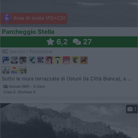
Area di sosta (PS+CS)
Parcheggio Stella
6,2
27
Servizi / Posizione
Sotto le mura terrazzate di Ostuni (la Città Bianca), a ...
Ostuni (BR) - 0.5km
C/da S. Stefano 3
1