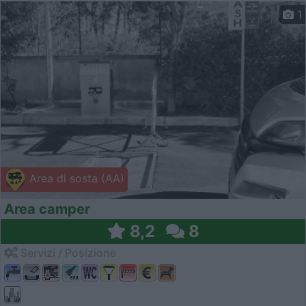
1
Area di sosta (AA)
Area camper
8,2
8
Servizi / Posizione