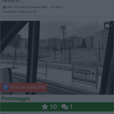
Yannuzzo ...
San Vito dei Normanni (BR) - 19.5km
Contrada Yannuzzo 27
1
Area di sosta (PS)
Parcheggio
10
1