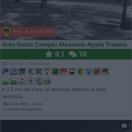
Area di sosta (AA)
Area Sosta Camper Masseria Appia Traiana
9,1
16
Servizi / Posizione
A 2,5 km dal mare, la struttura dispone di area
recintata...
Ostuni (BR) - 4.6km
Contrada Mangiamuso
1