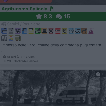
Agriturismo Salinola
8,3
15
Servizi / Posizione
Immerso nelle verdi colline della campagna pugliese tra
a...
Ostuni (BR) - 2.9km
SP 29 - Contrada Salinola
11