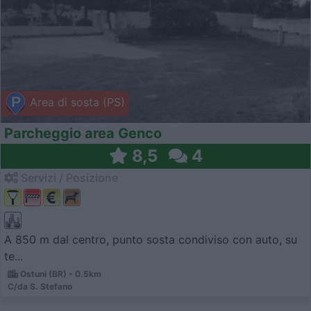
Area di sosta (PS)
Parcheggio area Genco
8,5
4
Servizi / Posizione
A 850 m dal centro, punto sosta condiviso con auto, su
te...
Ostuni (BR) - 0.5km
C/da S. Stefano