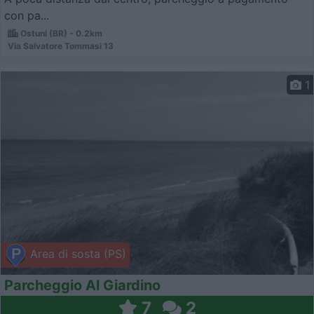
con pa...
Ostuni (BR) - 0.2km
Via Salvatore Tommasi 13
1
Area di sosta (PS)
Parcheggio Al Giardino
7
2