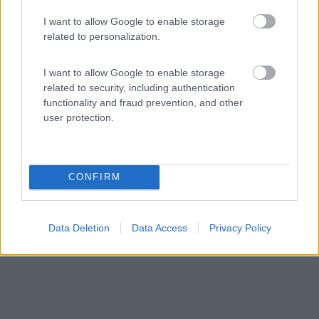
Parcheggio Torre Pozzella
I want to allow Google to enable storage
2
1
related to personalization.
Servizi / Posizione
I want to allow Google to enable storage
related to security, including authentication
functionality and fraud prevention, and other
user protection.
Parcheggio isolato dell'omonima spiaggia, su sterrato,
ne...
Ostuni (BR) - 8.3km
Contrada Torre Pozzella
CONFIRM
Data Deletion
Data Access
Privacy Policy