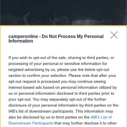
camperonline -
Do Not Process My Personal
Information
If you wish to opt-out of the sale, sharing to third parties, or
Area di sosta (AA)
processing of your personal or sensitive information for
targeted advertising by us, please use the below opt-out
Area sosta camper al mare Ostuni -
section to confirm your selection. Please note that after your
opt-out request is processed you may continue seeing
Getsemani
interest-based ads based on personal information utilized by
8,7
68
us or personal information disclosed to third parties prior to
your opt-out. You may separately opt-out of the further
Servizi / Posizione
disclosure of your personal information by third parties on the
IAB’s list of downstream participants. This information may
also be disclosed by us to third parties on the
IAB’s List of
Downstream Participants
that may further disclose it to other
Vicina al centro, area sosta pianeggiante, recintata e il...