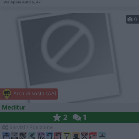
Via Appia Antica, 47
0
Area di sosta (AA)
Meditur
2
1
Servizi / Posizione