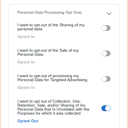
third parties.
Villanova (BR) - 6.3km
Personal Data Processing Opt Outs
Via Consolato Veneziano, 12
Please note that this website/app uses one or more Google
services and may gather and store information including but
I want to opt-out of the Sharing of my
not limited to your visit or usage behaviour. You may click to
0
personal data.
grant or deny consent to Google and its third-party tags to
Opted In
use your data for below specified purposes in below Google
consent section.
I want to opt-out of the Sale of my
Personal Data.
Opted In
I want to opt-out of processing my
Personal Data for Targeted Advertising.
Opted In
Area di sosta (PS)
I want to opt-out of Collection, Use,
Retention, Sale, and/or Sharing of my
Parcheggio
Personal Data that Is Unrelated with the
Purposes for which it was collected.
8
1
Opted Out
Servizi / Posizione