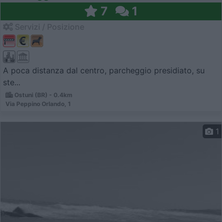
7
1
Servizi / Posizione
A poca distanza dal centro, parcheggio presidiato, su
ste...
Ostuni (BR) - 0.4km
Via Peppino Orlando, 1
1