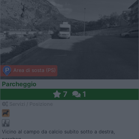
Area di sosta (PS)
Parcheggio
7
1
Servizi / Posizione
Vicino al campo da calcio subito sotto a destra,