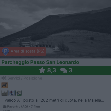
Area di sosta (PS)
Parcheggio Passo San Leonardo
8,3
3
Servizi / Posizione
Il valico Ã¨ posto a 1282 metri di quota, nella Majella...
Pacentro (AQ) - 7.4km
Sr487