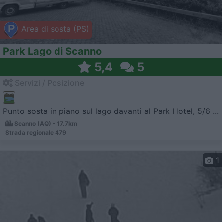
Area di sosta (PS)
Park Lago di Scanno
5,4
5
Servizi / Posizione
Punto sosta in piano sul lago davanti al Park Hotel, 5/6 ...
Scanno (AQ) - 17.7km
Strada regionale 479
1