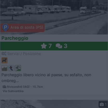
Area di sosta (PS)
Parcheggio
7
3
Servizi / Posizione
Parcheggio libero vicino al paese, su asfalto, non
ombreg...
Rivisondoli (AQ) - 15.7km
Via Sulmontina
1