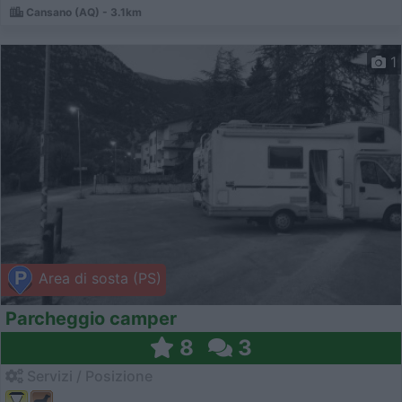
Cansano (AQ) - 3.1km
1
Area di sosta (PS)
Parcheggio camper
8
3
Servizi / Posizione