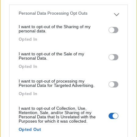
third parties.
Personal Data Processing Opt Outs
Please note that this website/app uses one or more Google
services and may gather and store information including but
I want to opt-out of the Sharing of my
not limited to your visit or usage behaviour. You may click to
personal data.
grant or deny consent to Google and its third-party tags to
Area di sosta (PS)
Opted In
use your data for below specified purposes in below Google
consent section.
La Collina del Cavaliere
I want to opt-out of the Sale of my
Personal Data.
8
1
Opted In
Servizi / Posizione
I want to opt-out of processing my
Personal Data for Targeted Advertising.
Opted In
Possibilità di sosta presso il ristorante previa consuma...
Caramanico Terme (PE) - 15.2km
I want to opt-out of Collection, Use,
Retention, Sale, and/or Sharing of my
Contrada Canale 38
Personal Data that Is Unrelated with the
Purposes for which it was collected.
1
Opted Out