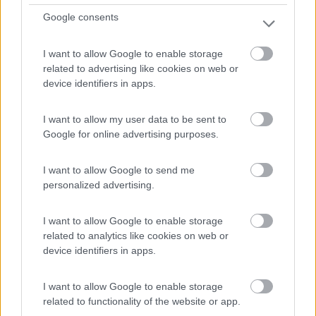
Google consents
I want to allow Google to enable storage
related to advertising like cookies on web or
device identifiers in apps.
I want to allow my user data to be sent to
Google for online advertising purposes.
Area di sosta (PS)
I want to allow Google to send me
Parcheggio Gole di San Martino
personalized advertising.
6,7
7
I want to allow Google to enable storage
Servizi / Posizione
related to analytics like cookies on web or
device identifiers in apps.
I want to allow Google to enable storage
Vicino alle Falesie e bar delle cascate, punto sosta ster...
related to functionality of the website or app.
Fara San Martino (CH) - 15.3km