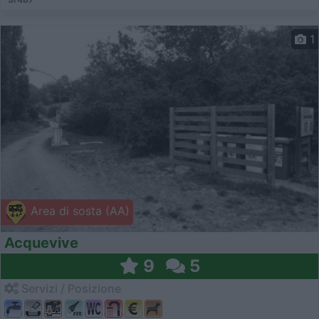
1
Area di sosta (AA)
Acquevive
9
5
Servizi / Posizione