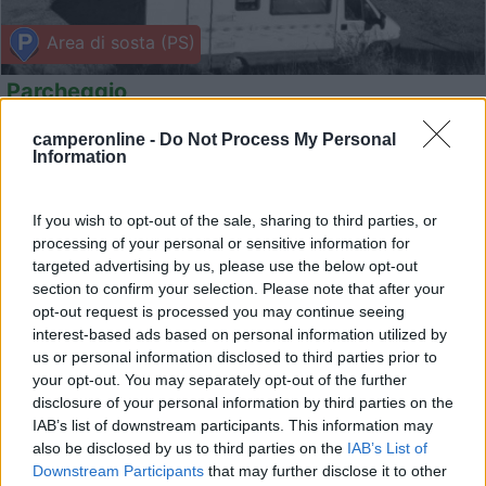
Area di sosta (PS)
Parcheggio
5
1
camperonline -
Do Not Process My Personal
Information
Servizi / Posizione
If you wish to opt-out of the sale, sharing to third parties, or
processing of your personal or sensitive information for
Parcheggio sterrato, alla sinistra degli impianti sciisti...
targeted advertising by us, please use the below opt-out
Pescocostanzo (AQ) - 13.4km
section to confirm your selection. Please note that after your
Piazzale degli sciatori
opt-out request is processed you may continue seeing
interest-based ads based on personal information utilized by
us or personal information disclosed to third parties prior to
0
your opt-out. You may separately opt-out of the further
disclosure of your personal information by third parties on the
IAB’s list of downstream participants. This information may
also be disclosed by us to third parties on the
IAB’s List of
Downstream Participants
that may further disclose it to other