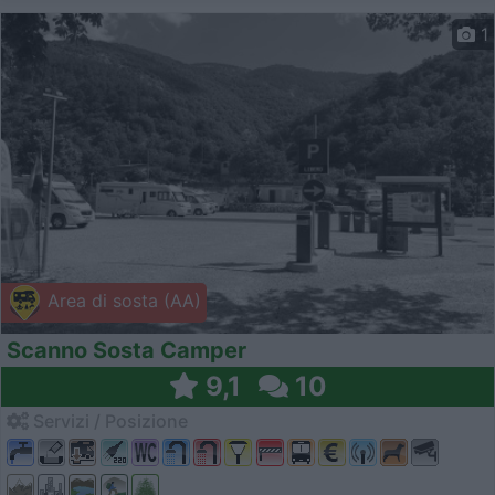
1
Area di sosta (AA)
Scanno Sosta Camper
9,1
10
Servizi / Posizione