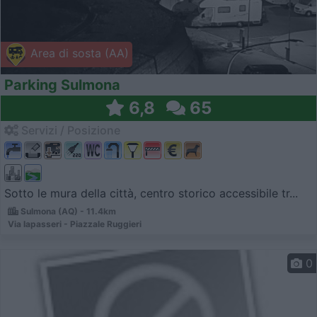
Area di sosta (AA)
Parking Sulmona
6,8
65
Servizi / Posizione
Sotto le mura della città, centro storico accessibile tr...
Sulmona (AQ) - 11.4km
Via Iapasseri - Piazzale Ruggieri
0