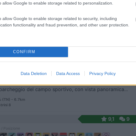
o allow Google to enable storage related to personalization.
o allow Google to enable storage related to security, including
amper, in piano, immersa nel verde e fronte lago d...
cation functionality and fraud prevention, and other user protection.
a (TN) - 6.5km
CONFIRM
8
1
 / Posizione
Data Deletion
Data Access
Privacy Policy
archeggio del campo sportivo, con vista panoramica...
 (TN) - 6.7km
trini 8
9,1
9
 / Posizione