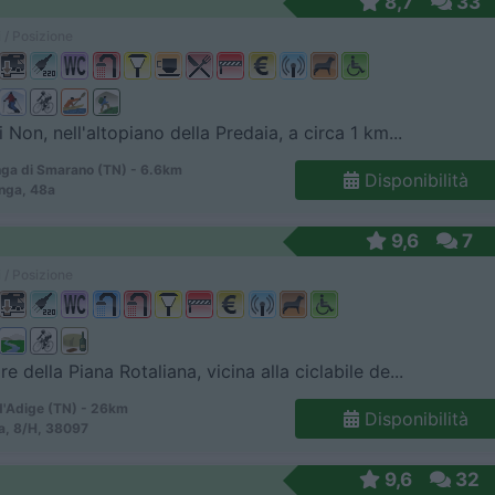
8,7
33
 / Posizione
i Non, nell'altopiano della Predaia, a circa 1 km...
ga di Smarano (TN) - 6.6km
Disponibilità
nga, 48a
9,6
7
 / Posizione
e della Piana Rotaliana, vicina alla ciclabile de...
d'Adige (TN) - 26km
Disponibilità
ia, 8/H, 38097
9,6
32