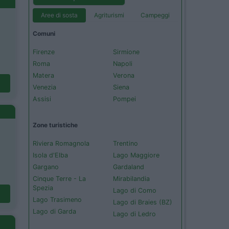
Aree di sosta
Agriturismi
Campeggi
Comuni
Firenze
Sirmione
Roma
Napoli
Matera
Verona
Venezia
Siena
Assisi
Pompei
Zone turistiche
Riviera Romagnola
Trentino
Isola d'Elba
Lago Maggiore
Gargano
Gardaland
Cinque Terre - La
Mirabilandia
Spezia
Lago di Como
Lago Trasimeno
Lago di Braies (BZ)
Lago di Garda
Lago di Ledro