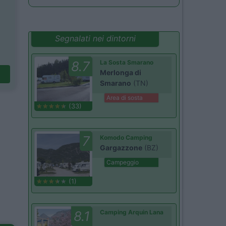
Segnalati nei dintorni
8.7
La Sosta Smarano
Merlonga di
Smarano
(TN)
Area di sosta
(33)
7
Komodo Camping
Gargazzone
(BZ)
Campeggio
(1)
8.1
Camping Arquin Lana