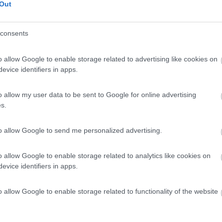
Out
 / Posizione
consents
 dal centro di Dovena, area sosta comunale, illumi...
o allow Google to enable storage related to advertising like cookies on
 (TN) - 5.8km
evice identifiers in apps.
nso Lamarmora
io
10
1
o allow my user data to be sent to Google for online advertising
s.
 / Posizione
to allow Google to send me personalized advertising.
gio misto auto, a pagamento, pianeggiante su autob...
o allow Google to enable storage related to analytics like cookies on
evice identifiers in apps.
o (TN) - 6.1km
o allow Google to enable storage related to functionality of the website
7,1
17
 / Posizione