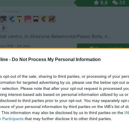
8,8
33
 / Posizione
dal centro, in direzione Bellamonte/Passo Rolle, n...
zo (TN) - 38.2km
Disponibilità
 Venezia 44 - Loc. Baldiss
ine -
Do Not Process My Personal Information
9
2
 / Posizione
to opt-out of the sale, sharing to third parties, or processing of your per
formation for targeted advertising by us, please use the below opt-out s
r selection. Please note that after your opt-out request is processed y
eing interest-based ads based on personal information utilized by us or
 ai piedi del passo Mendola e a 10 minuti dal paes...
disclosed to third parties prior to your opt-out. You may separately opt-
losure of your personal information by third parties on the IAB’s list of
 (TN) - 4km
. This information may also be disclosed by us to third parties on the
IA
Coflari
Participants
that may further disclose it to other third parties.
0