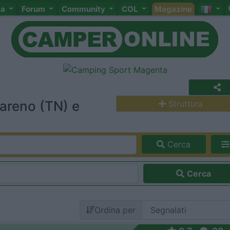
ta
Forum
Community
COL
Magazine
areno (TN) e
Struttura
Cerca
Cerca
Ordina per