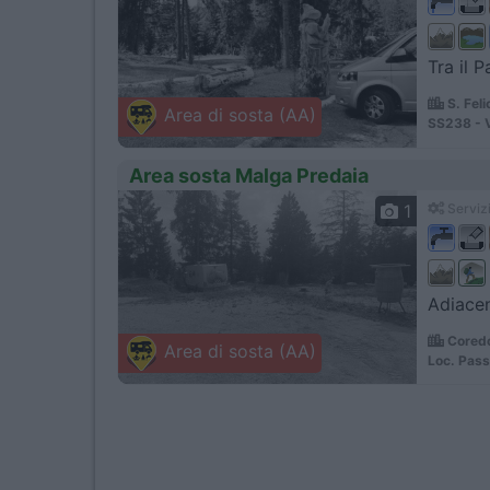
Tra il P
S. Feli
Area di sosta (AA)
SS238 - V
Area sosta Malga Predaia
1
Servizi
Adiacen
Coredo
Area di sosta (AA)
Loc. Pass