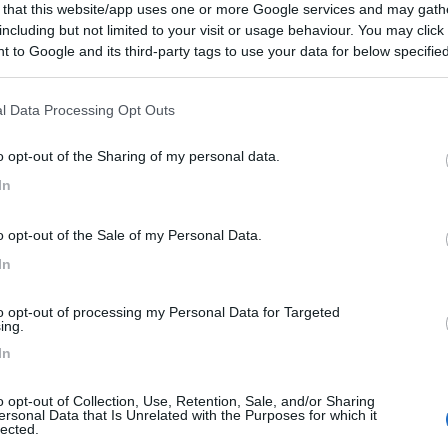
 that this website/app uses one or more Google services and may gath
 / Posizione
including but not limited to your visit or usage behaviour. You may click 
 to Google and its third-party tags to use your data for below specifi
ogle consent section.
osta nel pressi dell'albergo Smeraldo, a pochi met...
l Data Processing Opt Outs
(TN) - 4.1km
go 12
o opt-out of the Sharing of my personal data.
In
8
2
o opt-out of the Sale of my Personal Data.
 / Posizione
In
gio su sterrato, senza servizi.
to opt-out of processing my Personal Data for Targeted
ing.
(TN) - 4.4km
 Smeraldo 28
In
o opt-out of Collection, Use, Retention, Sale, and/or Sharing
ersonal Data that Is Unrelated with the Purposes for which it
8,7
3
lected.