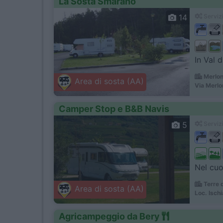
La Sosta Smarano
14
Servizi
In Val d
Merlon
Area di sosta (AA)
Via Merlo
Camper Stop e B&B Navis
5
Servizi
Nel cuor
Terre 
Area di sosta (AA)
Loc. Isch
Agricampeggio da Bery