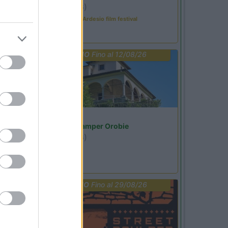
Ardesio
(BG)
Sacrae Scenae - Ardesio film festival
PROMO
Fino al 12/08/26
Lombardia
Area Sosta Camper Orobie
Ardesio
(BG)
Riscopri Ardesio
PROMO
Fino al 29/08/26