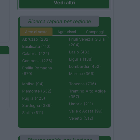
Vedi altri
Ricerca rapida per regione
Aree di sosta
Agriturismi
Campeggi
Abruzzo (232)
Friuli Venezia Giulia
(204)
Basilicata (110)
Lazio (433)
Calabria (222)
Liguria (138)
Campania (236)
Lombardia (452)
Emilia Romagna
(670)
Marche (366)
Molise (94)
Toscana (706)
Piemonte (632)
Trentino Alto Adige
(357)
Puglia (425)
Umbria (211)
Sardegna (336)
Valle d'Aosta (99)
Sicilia (511)
Veneto (512)