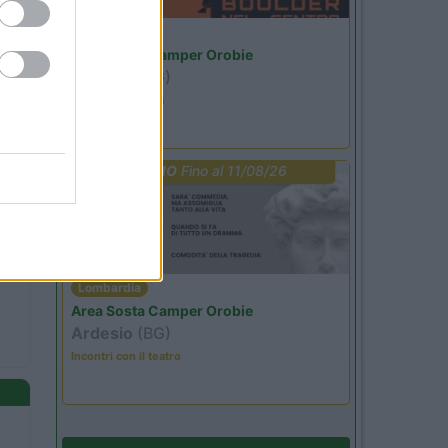
Lombardia
Area Sosta Camper Orobie
Ardesio
(BG)
Ardesio si blocca
PROMO
Fino al 11/08/26
Lombardia
Area Sosta Camper Orobie
Ardesio
(BG)
Incontri con il teatro