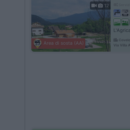
12
Servizi
L'Agric
Covelo
Area di sosta (AA)
Via Villa 