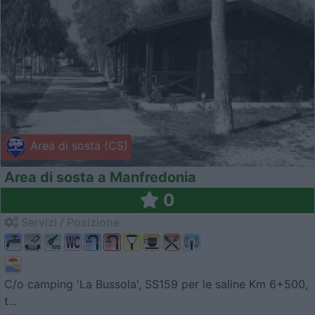
Area di sosta (CS)
Area di sosta a Manfredonia
0
Servizi / Posizione
C/o camping 'La Bussola', SS159 per le saline Km 6+500,
t...