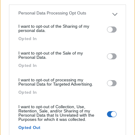
third parties.
SS 159 km 15,600
Personal Data Processing Opt Outs
Please note that this website/app uses one or more Google
1
services and may gather and store information including but
I want to opt-out of the Sharing of my
not limited to your visit or usage behaviour. You may click to
personal data.
grant or deny consent to Google and its third-party tags to
Opted In
use your data for below specified purposes in below Google
consent section.
I want to opt-out of the Sale of my
Personal Data.
Opted In
I want to opt-out of processing my
Personal Data for Targeted Advertising.
Area di sosta (AA)
Opted In
Paiaja (Lido Ranch Mare)
I want to opt-out of Collection, Use,
Retention, Sale, and/or Sharing of my
8
2
Personal Data that Is Unrelated with the
Purposes for which it was collected.
Servizi / Posizione
Opted Out