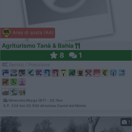
Area di sosta (AA)
Agriturismo Tanà & Bahia
8
1
Servizi / Posizione
Minervino Murge (BT) - 29.7km
S.P. 234-km 33.500 direzione Castel del Monte
1