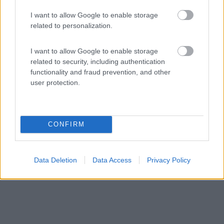
Torquemada Beach Club
I want to allow Google to enable storage
7,7
6
related to personalization.
Servizi / Posizione
I want to allow Google to enable storage
related to security, including authentication
functionality and fraud prevention, and other
user protection.
Sosta camper vicina alla spiaggia di Margherita di
Savoia...
Margherita di Savoia (BT) - 24.3km
Via Traiano n. 9
CONFIRM
Data Deletion
Data Access
Privacy Policy