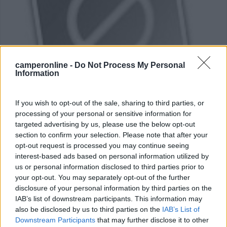
camperonline -
Do Not Process My Personal
Information
Area di sosta (PS+CS)
If you wish to opt-out of the sale, sharing to third parties, or
processing of your personal or sensitive information for
Lido Valentino
targeted advertising by us, please use the below opt-out
4
2
section to confirm your selection. Please note that after your
opt-out request is processed you may continue seeing
Servizi / Posizione
interest-based ads based on personal information utilized by
us or personal information disclosed to third parties prior to
your opt-out. You may separately opt-out of the further
disclosure of your personal information by third parties on the
Area per 15-20 mezzi, ma non riservata ai camper perchè
IAB’s list of downstream participants. This information may
...
also be disclosed by us to third parties on the
IAB’s List of
Downstream Participants
that may further disclose it to other
Zapponeta (FG) - 23.2km