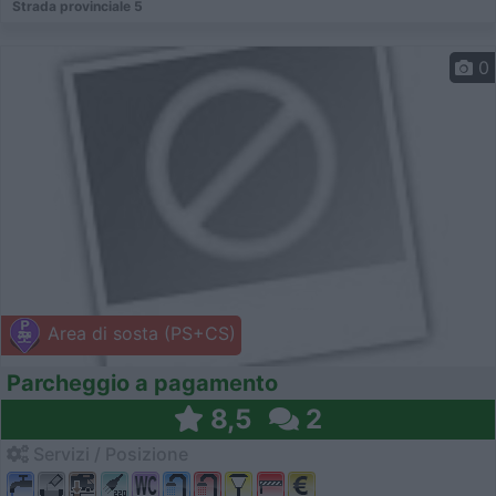
Strada provinciale 5
0
Area di sosta (PS+CS)
Parcheggio a pagamento
8,5
2
Servizi / Posizione