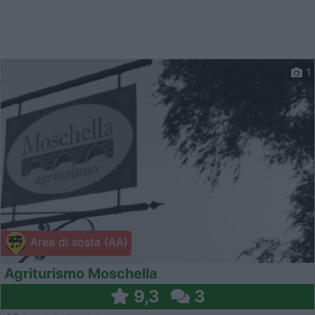
1
Area di sosta (AA)
Agriturismo Moschella
9,3
3