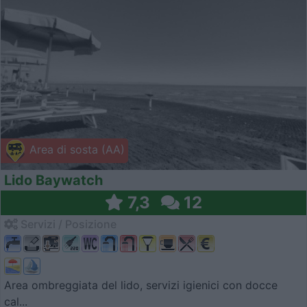
Area di sosta (AA)
Lido Baywatch
7,3
12
Servizi / Posizione
Area ombreggiata del lido, servizi igienici con docce
cal...