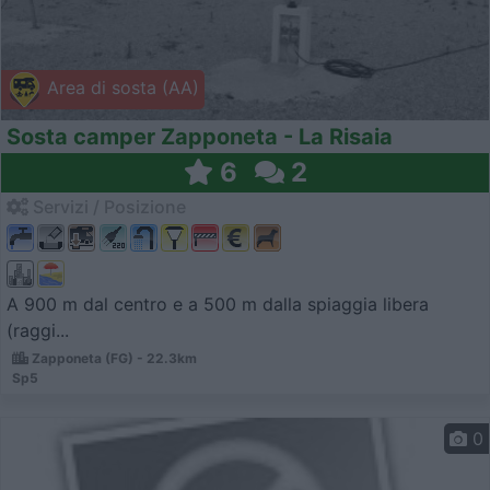
Area di sosta (AA)
Sosta camper Zapponeta - La Risaia
6
2
Servizi / Posizione
A 900 m dal centro e a 500 m dalla spiaggia libera
(raggi...
Zapponeta (FG) - 22.3km
Sp5
0