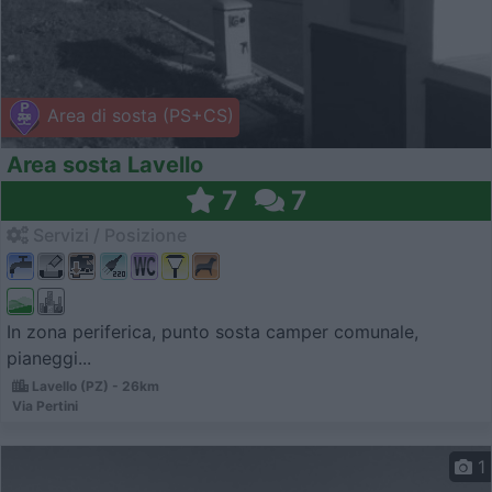
Area di sosta (PS+CS)
Area sosta Lavello
7
7
Servizi / Posizione
In zona periferica, punto sosta camper comunale,
pianeggi...
Lavello (PZ) - 26km
Via Pertini
1