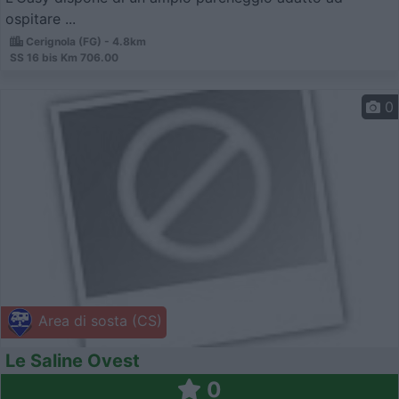
ospitare ...
Cerignola (FG) - 4.8km
SS 16 bis Km 706.00
0
Area di sosta (CS)
Le Saline Ovest
0