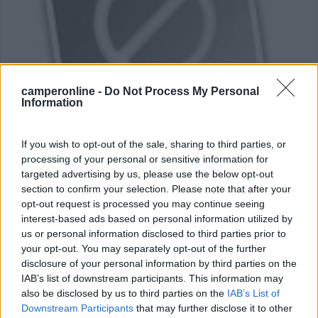
camperonline -
Do Not Process My Personal
Information
Area di sosta (PS)
If you wish to opt-out of the sale, sharing to third parties, or
processing of your personal or sensitive information for
Parcheggio
targeted advertising by us, please use the below opt-out
7
1
section to confirm your selection. Please note that after your
opt-out request is processed you may continue seeing
Servizi / Posizione
interest-based ads based on personal information utilized by
us or personal information disclosed to third parties prior to
Lungo il tratto di costa in cui si inseriscono diverse sp...
your opt-out. You may separately opt-out of the further
disclosure of your personal information by third parties on the
Villasimius (CA) - 15.8km
IAB’s list of downstream participants. This information may
Strada Statale 17- Loc. Porto sa Ruxi
also be disclosed by us to third parties on the
IAB’s List of
Downstream Participants
that may further disclose it to other