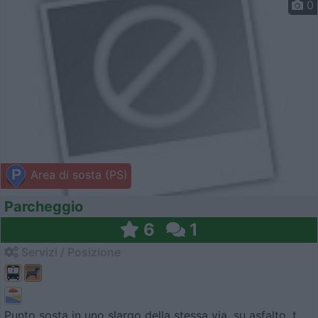
0
Area di sosta (PS)
Parcheggio
6
1
Servizi / Posizione
Punto sosta in uno slargo della stessa via, su asfalto, t...