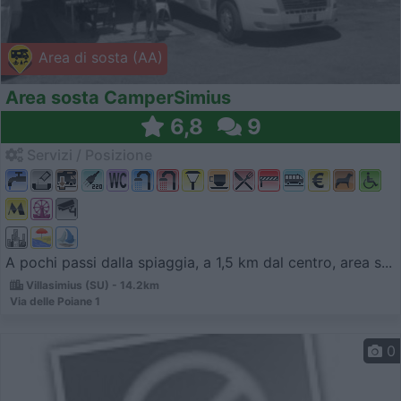
Area di sosta (AA)
Area sosta CamperSimius
6,8
9
Servizi / Posizione
A pochi passi dalla spiaggia, a 1,5 km dal centro, area s...
Villasimius (SU) - 14.2km
Via delle Poiane 1
0