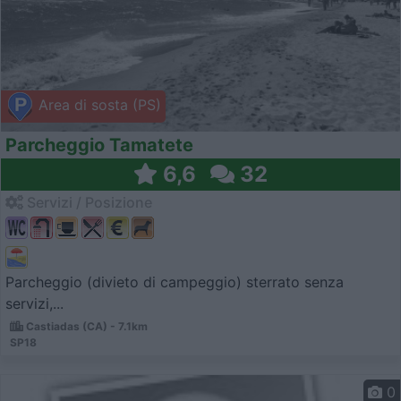
Area di sosta (PS)
Parcheggio Tamatete
6,6
32
Servizi / Posizione
Parcheggio (divieto di campeggio) sterrato senza
servizi,...
Castiadas (CA) - 7.1km
SP18
0