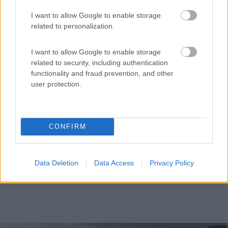
Servizi / Posizione
I want to allow Google to enable storage
related to personalization.
I want to allow Google to enable storage
Parcheggi liberi lungo la spiaggia di San Giovanni, a rid...
related to security, including authentication
Muravera (CA) - 16.7km
functionality and fraud prevention, and other
Spiaggia di San Giovanni
user protection.
CONFIRM
Data Deletion
Data Access
Privacy Policy