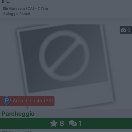
all...
Muravera (CA) - 7.7km
Spiaggia Feraxi
0
Area di sosta (PS)
Parcheggio
8
1