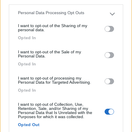
1
third parties.
Personal Data Processing Opt Outs
Please note that this website/app uses one or more Google
services and may gather and store information including but
I want to opt-out of the Sharing of my
not limited to your visit or usage behaviour. You may click to
personal data.
grant or deny consent to Google and its third-party tags to
Opted In
use your data for below specified purposes in below Google
consent section.
I want to opt-out of the Sale of my
Personal Data.
Opted In
Area di sosta (PS)
I want to opt-out of processing my
Personal Data for Targeted Advertising.
Parcheggio Porto Giunco
Opted In
7
4
Servizi / Posizione
I want to opt-out of Collection, Use,
Retention, Sale, and/or Sharing of my
Personal Data that Is Unrelated with the
Purposes for which it was collected.
Opted Out
Ampio parcheggio a pagamento in pineta, su sterrato, a