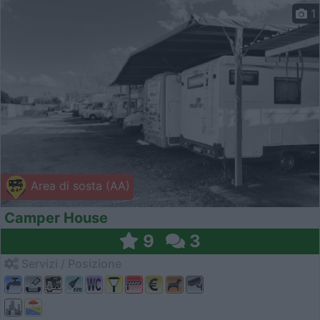
1
Area di sosta (AA)
Camper House
9
3
Servizi / Posizione