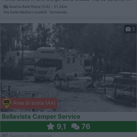
Quartu Sant'Elena (CA) - 21.2km
Via Delle Ninfee LocalitÃ Terramala
5
Area di sosta (AA)
Bellavista Camper Service
9,1
76
Servizi / Posizione