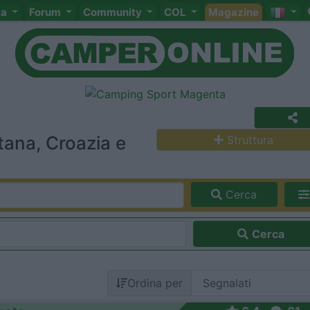
ta
Forum
Community
COL
Magazine
tana, Croazia e
Struttura
Cerca
Cerca
Ordina per