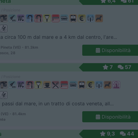
neta
6,4
61
 / Posizione
 a circa 100 m dal mare e a 4 km dal centro, l'are...
 Pineta (VE) - 81.3km
Disponibilità
osco, 28
7
57
 / Posizione
passi dal mare, in un tratto di costa veneta, all...
 (VE) - 81.4km
Disponibilità
ente
s
9,3
44