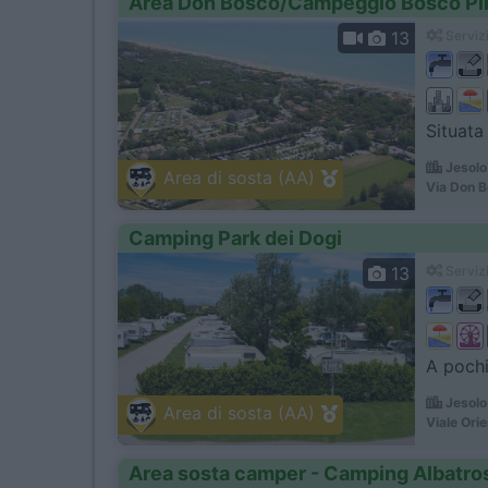
Area Don Bosco/Campeggio Bosco Pi
13
Servizi
Situata
Jesolo
Area di sosta (AA)
Via Don B
Camping Park dei Dogi
13
Servizi
A pochi 
Jesolo
Area di sosta (AA)
Viale Ori
Area sosta camper - Camping Albatro