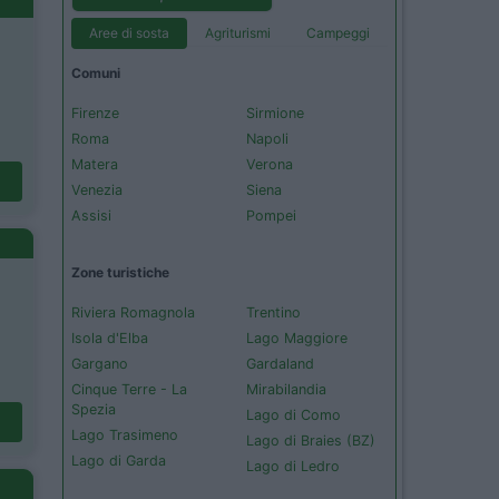
Aree di sosta
Agriturismi
Campeggi
Comuni
Firenze
Sirmione
Roma
Napoli
Matera
Verona
Venezia
Siena
Assisi
Pompei
Zone turistiche
Riviera Romagnola
Trentino
Isola d'Elba
Lago Maggiore
Gargano
Gardaland
Cinque Terre - La
Mirabilandia
Spezia
Lago di Como
Lago Trasimeno
Lago di Braies (BZ)
Lago di Garda
Lago di Ledro