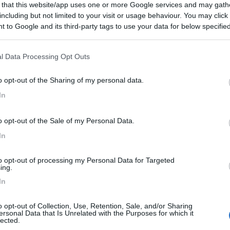
 that this website/app uses one or more Google services and may gath
 / Posizione
including but not limited to your visit or usage behaviour. You may click 
 to Google and its third-party tags to use your data for below specifi
ogle consent section.
gio senza ombra e senza servizi nell periferia di ...
l Data Processing Opt Outs
- 5.8km
o opt-out of the Sharing of my personal data.
In
8
1
o opt-out of the Sale of my Personal Data.
 / Posizione
In
al Ristorante Hrast, nessun servizio.
to opt-out of processing my Personal Data for Targeted
ing.
- 6.2km
 Tesle 15
In
o opt-out of Collection, Use, Retention, Sale, and/or Sharing
ersonal Data that Is Unrelated with the Purposes for which it
4,3
9
lected.