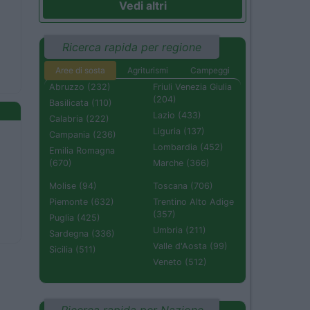
Vedi altri
Ricerca rapida per regione
Aree di sosta
Agriturismi
Campeggi
Abruzzo (232)
Friuli Venezia Giulia
(204)
Basilicata (110)
Lazio (433)
Calabria (222)
Liguria (137)
Campania (236)
Lombardia (452)
Emilia Romagna
(670)
Marche (366)
Molise (94)
Toscana (706)
Piemonte (632)
Trentino Alto Adige
(357)
Puglia (425)
Umbria (211)
Sardegna (336)
Valle d'Aosta (99)
Sicilia (511)
Veneto (512)