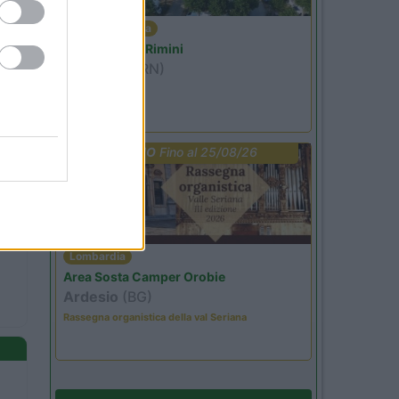
Emilia Romagna
Camper Park Rimini
Miramare
(RN)
Benefit Card
PROMO
Fino al 25/08/26
Lombardia
Area Sosta Camper Orobie
Ardesio
(BG)
Rassegna organistica della val Seriana