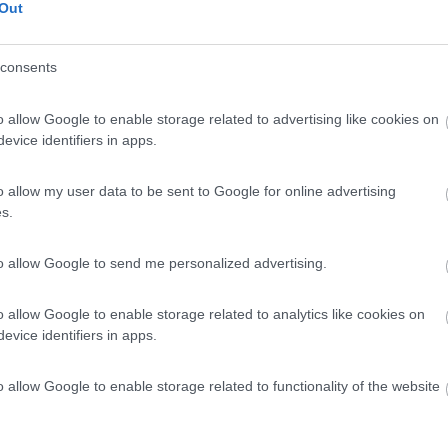
 / Posizione
Out
consents
gio comunale a pagamento, misto con circa 50 posti...
o allow Google to enable storage related to advertising like cookies on
 - 10.1km
evice identifiers in apps.
ra Boskovica
o allow my user data to be sent to Google for online advertising
6
1
s.
 / Posizione
to allow Google to send me personalized advertising.
da agricola è dedita principalmente alla coltivaz...
o allow Google to enable storage related to analytics like cookies on
evice identifiers in apps.
 - Istria - 10.9km
o allow Google to enable storage related to functionality of the website
5
2
 / Posizione