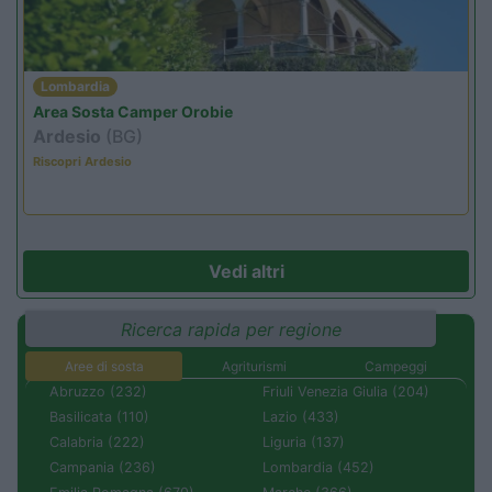
Lombardia
Area Sosta Camper Orobie
Ardesio
(BG)
Riscopri Ardesio
Vedi altri
Ricerca rapida per regione
Aree di sosta
Agriturismi
Campeggi
Abruzzo (232)
Friuli Venezia Giulia (204)
Basilicata (110)
Lazio (433)
Calabria (222)
Liguria (137)
Campania (236)
Lombardia (452)