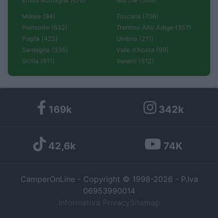
Emilia Romagna (670)
Marche (366)
Molise (94)
Toscana (706)
Piemonte (632)
Trentino Alto Adige (357)
Puglia (425)
Umbria (211)
Sardegna (336)
Valle d'Aosta (99)
Sicilia (511)
Veneto (512)
169k
342k
42,6k
74K
CamperOnLine - Copyright © 1998-2026 - P.Iva
06953990014
Informativa Privacy
Sitemap