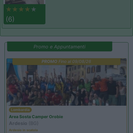
(6)
Promo e Appuntamenti
PROMO
Fino al 09/08/26
Lombardia
Area Sosta Camper Orobie
Ardesio
(BG)
Ardesio in scatola