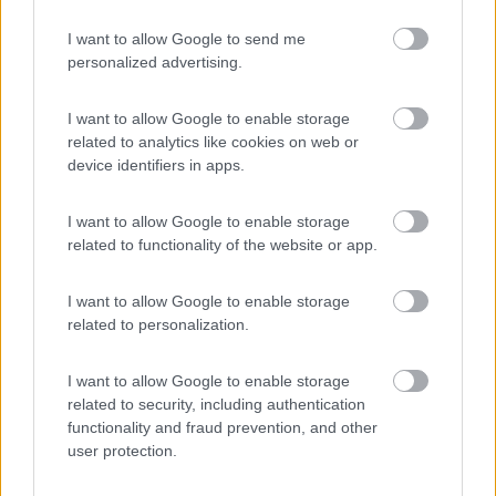
I want to allow Google to send me
personalized advertising.
(5)
I want to allow Google to enable storage
related to analytics like cookies on web or
device identifiers in apps.
Reno
Casal Borsetti
(RA)
I want to allow Google to enable storage
Campeggio
related to functionality of the website or app.
I want to allow Google to enable storage
related to personalization.
(4)
I want to allow Google to enable storage
related to security, including authentication
Adria
9
functionality and fraud prevention, and other
Marina di Ravenna
(RA)
user protection.
Campeggio