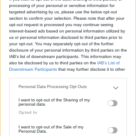
industriale, ad oltre 1 Km di distanza, comodo
processing of your personal or sensitive information for
essendo adiacente alla strada, pulito e
targeted advertising by us, please use the below opt-out
funzionante, carico acqua, scarico cassetta WC e
section to confirm your selection. Please note that after your
pozzetto accessibile senza problemi.
opt-out request is processed you may continue seeing
interest-based ads based on personal information utilized by
us or personal information disclosed to third parties prior to
Accessibilità
Caratteristiche
Posizione
Prezzo
your opt-out. You may separately opt-out of the further
Pulizia
Servizi
disclosure of your personal information by third parties on the
IAB’s list of downstream participants. This information may
also be disclosed by us to third parties on the
IAB’s List of
10/10/2020 11:09
sonveron
Downstream Participants
that may further disclose it to other
third parties.
Parcheggio tranquillo, con un po' di verde, una
Personal Data Processing Opt Outs
fontana e un chiosco a 50 mt. CS in via Piratello a
Please note that this website/app uses one or more Google
services and may gather and store information including but
1 km distanza: essenziale e funzionante.
I want to opt-out of the Sharing of my
not limited to your visit or usage behaviour. You may click to
personal data.
grant or deny consent to Google and its third-party tags to
Caratteristiche
Punto ristoro
Servizi
Opted In
use your data for below specified purposes in below Google
consent section.
I want to opt-out of the Sale of my
19/01/2017 14:58
Personal Data.
mirino