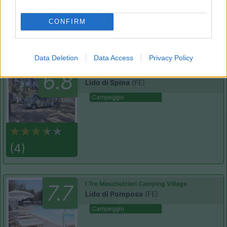
CONFIRM
(2)
Data Deletion
Data Access
Privacy Policy
Mare e Pineta
6.8
Lido di Spina
(FE)
Campeggio
(4)
I Tre Moschettieri Camping Village
7.7
Lido di Pomposa
(FE)
Campeggio