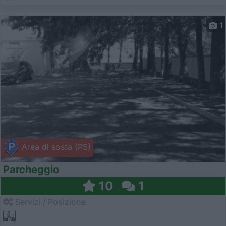
1
Area di sosta (PS)
Parcheggio
10
1
Servizi / Posizione