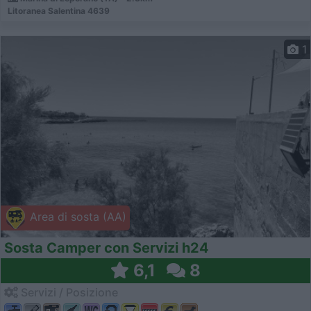
Litoranea Salentina 4639
1
Area di sosta (AA)
Sosta Camper con Servizi h24
6,1
8
Servizi / Posizione