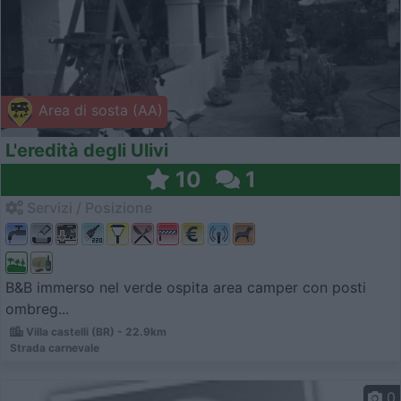
Area di sosta (AA)
L'eredità degli Ulivi
10
1
Servizi / Posizione
B&B immerso nel verde ospita area camper con posti
ombreg...
Villa castelli (BR) - 22.9km
Strada carnevale
0