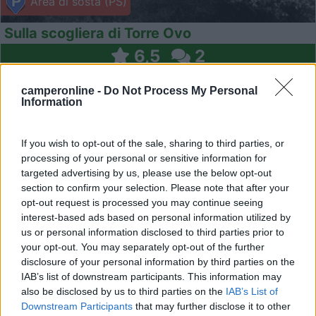
Area di sosta (PS)
Sulla scogliera di Torre Ovo
6,5
2
Servizi / Posizione
camperonline -
Do Not Process My Personal
Information
Lungo la scogliera di Torre Ovo, ampio spazio in terra
If you wish to opt-out of the sale, sharing to third parties, or
ba...
processing of your personal or sensitive information for
targeted advertising by us, please use the below opt-out
Torreovo (TA) - 19.3km
section to confirm your selection. Please note that after your
Litoranea salentina,
opt-out request is processed you may continue seeing
interest-based ads based on personal information utilized by
1
us or personal information disclosed to third parties prior to
your opt-out. You may separately opt-out of the further
disclosure of your personal information by third parties on the
IAB’s list of downstream participants. This information may
also be disclosed by us to third parties on the
IAB’s List of
Downstream Participants
that may further disclose it to other