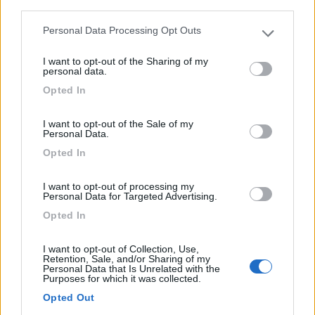
third parties.
Personal Data Processing Opt Outs
Please note that this website/app uses one or more Google
services and may gather and store information including but
I want to opt-out of the Sharing of my
not limited to your visit or usage behaviour. You may click to
personal data.
Area di sosta (AA)
grant or deny consent to Google and its third-party tags to
Opted In
use your data for below specified purposes in below Google
consent section.
Area sosta camper Acqua Dolce
I want to opt-out of the Sale of my
8,5
2
Personal Data.
Opted In
Servizi / Posizione
I want to opt-out of processing my
Personal Data for Targeted Advertising.
Opted In
Sul litorale salentino, a 5 km dal centro, area sosta pre...
Campomarino (TA) - 19.6km
I want to opt-out of Collection, Use,
Via per Librari - loc. Acquadolce
Retention, Sale, and/or Sharing of my
Personal Data that Is Unrelated with the
Purposes for which it was collected.
0
Opted Out