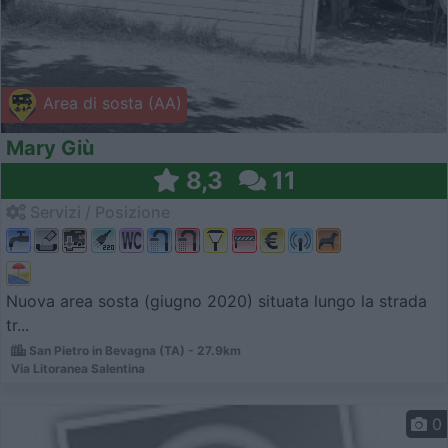
Area di sosta (AA)
Mary Giù
8,3
11
Servizi / Posizione
Nuova area sosta (giugno 2020) situata lungo la strada
tr...
San Pietro in Bevagna (TA) - 27.9km
Via Litoranea Salentina
0