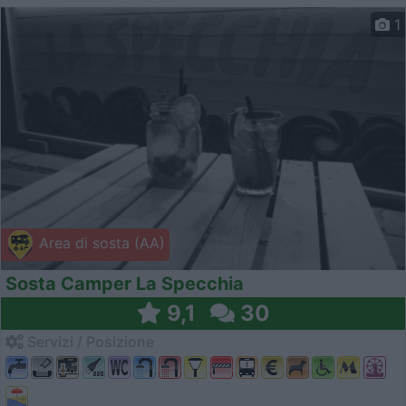
1
Area di sosta (AA)
Sosta Camper La Specchia
9,1
30
Servizi / Posizione