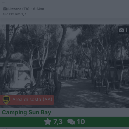
...
Lizzano (TA) - 6.6km
SP 112 km 1,7
1
Area di sosta (AA)
Camping Sun Bay
7,3
10