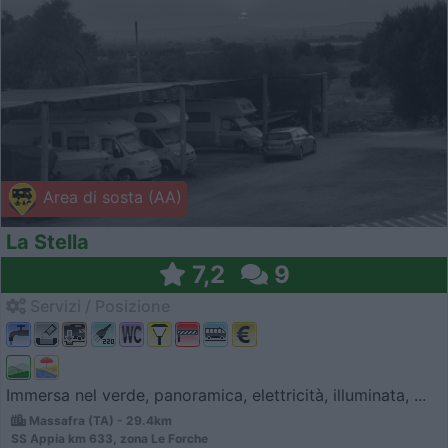
Area di sosta (AA)
La Stella
7,2
9
Servizi / Posizione
Immersa nel verde, panoramica, elettricità, illuminata, ...
Massafra (TA) - 29.4km
SS Appia km 633, zona Le Forche