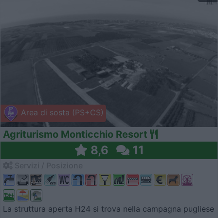
Area di sosta (PS+CS)
Agriturismo Monticchio Resort
8,6
11
Servizi / Posizione
La struttura aperta H24 si trova nella campagna pugliese