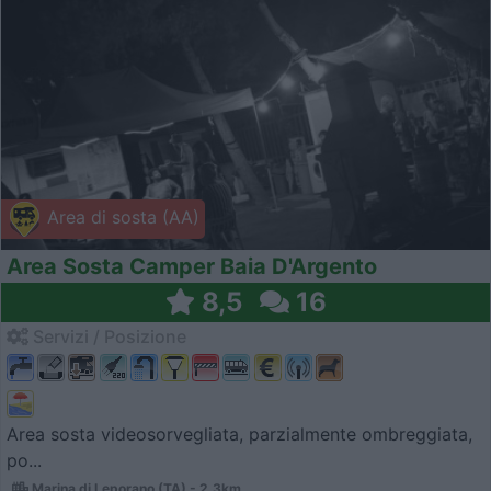
Area di sosta (AA)
Area Sosta Camper Baia D'Argento
8,5
16
Servizi / Posizione
Area sosta videosorvegliata, parzialmente ombreggiata,
po...
Marina di Leporano (TA) - 2.3km