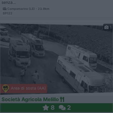
senza...
Campomarino (LE) - 23.9km
SP122
1
Area di sosta (AA)
Società Agricola Melillo
8
2