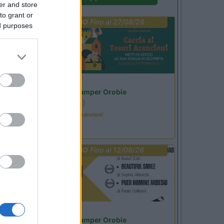
er and store
to grant or
PROMO
Fino al 27/08/26
ed purposes
Lombardia
Area Sosta Camper Orobie
Ardesio
(BG)
Caccia ai tesori arancioni
PROMO
Fino al 12/08/26
Lombardia
Area Sosta Camper Orobie