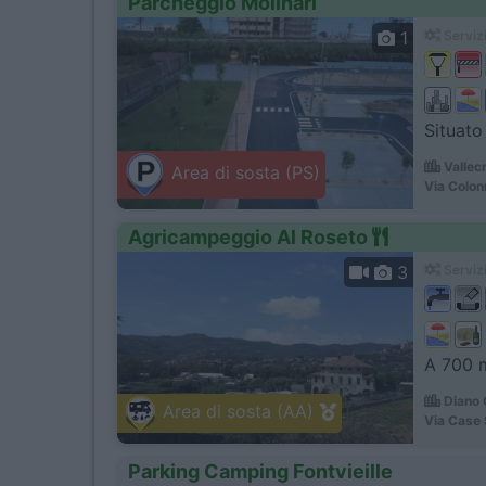
Parcheggio Molinari
1
Servizi
Situato
Vallecr
Area di sosta (PS)
Via Colon
Agricampeggio Al Roseto
3
Servizi
A 700 m
Diano 
Area di sosta (AA)
Via Case 
Parking Camping Fontvieille