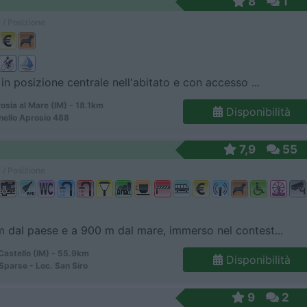
8
1
 / Posizione
 in posizione centrale nell'abitato e con accesso ...
osia al Mare (IM) - 18.1km
Disponibilità
nello Aprosio 488
7,9
55
 / Posizione
 dal paese e a 900 m dal mare, immerso nel contest...
Castello (IM) - 55.9km
Disponibilità
Sparse - Loc. San Siro
9
2