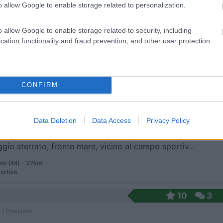
o allow Google to enable storage related to personalization.
o allow Google to enable storage related to security, including
ssi della fondazione Maeght, parcheggio a pagament...
cation functionality and fraud prevention, and other user protection.
Paul-de-Vence - 25.2km
s Gardettes,
CONFIRM
7,5
10
 / Posizione
Data Deletion
Data Access
Privacy Policy
gio sterrato, fronte mare, vicino al campo sportiv...
o (IM) - 27km
ortivo
10
3
 / Posizione