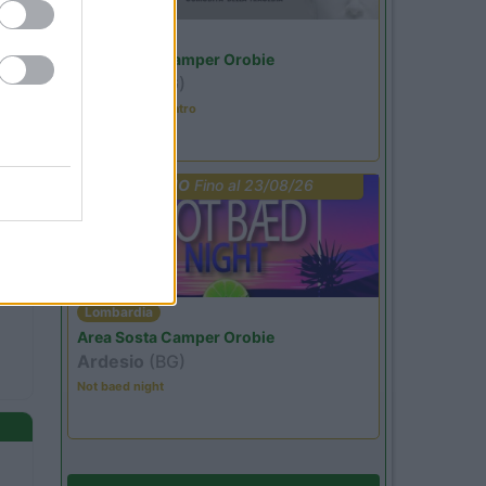
Lombardia
Area Sosta Camper Orobie
Ardesio
(BG)
Incontri con il teatro
PROMO
Fino al 23/08/26
Lombardia
Area Sosta Camper Orobie
Ardesio
(BG)
Not baed night