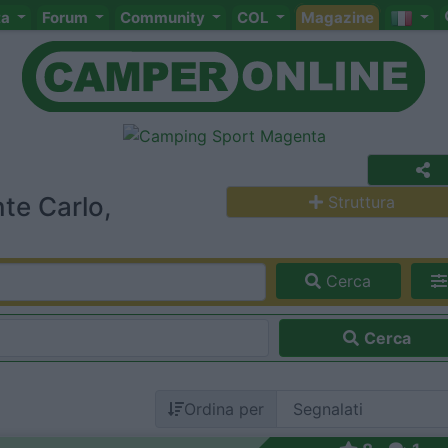
ta
Forum
Community
COL
Magazine
te Carlo,
Struttura
Cerca
Cerca
Ordina per