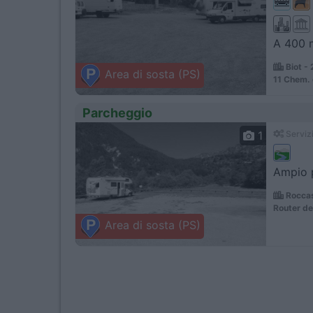
A 400 m
Biot -
Area di sosta (PS)
11 Chem.
Parcheggio
1
Servizi
Ampio p
Roccas
Router d
Area di sosta (PS)