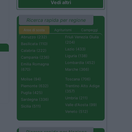
Vedi altri
Ricerca rapida per regione
Aree di sosta
Agriturismi
Campeggi
Abruzzo (232)
Friuli Venezia Giulia
(204)
Basilicata (110)
Lazio (433)
Calabria (222)
Liguria (138)
Campania (236)
Lombardia (452)
Emilia Romagna
(670)
Marche (366)
Molise (94)
Toscana (706)
Piemonte (632)
Trentino Alto Adige
(357)
Puglia (425)
Umbria (211)
Sardegna (336)
Valle d'Aosta (99)
Sicilia (511)
Veneto (512)