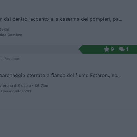
 dal centro, accanto alla caserma dei pompieri, pa...
 29km
 des Combes
9
1
 / Posizione
archeggio sterrato a fianco del fiume Esteron., ne...
terona di Grassa - 36.7km
e Consegudes 231