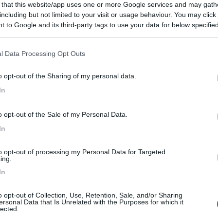
 that this website/app uses one or more Google services and may gath
 / Posizione
including but not limited to your visit or usage behaviour. You may click 
 to Google and its third-party tags to use your data for below specifi
ogle consent section.
dentro il paese, vicino al fiume Nervia, area sost...
l Data Processing Opt Outs
osso (IM) - 18km
o opt-out of the Sharing of my personal data.
nvallazione
In
7,2
6
o opt-out of the Sale of my Personal Data.
 / Posizione
In
to opt-out of processing my Personal Data for Targeted
 900 m dal centro vicino a pista ciclpedonale, arr...
ing.
In
cqua (IM) - 20km
o opt-out of Collection, Use, Retention, Sale, and/or Sharing
ersonal Data that Is Unrelated with the Purposes for which it
7,7
3
lected.