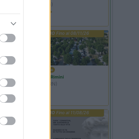
Ardesio
(BG)
Estate in cineteca
PROMO
Fino al 08/11/26
Emilia Romagna
Camper Park Rimini
Miramare
(RN)
Benefit Card
PROMO
Fino al 11/08/26