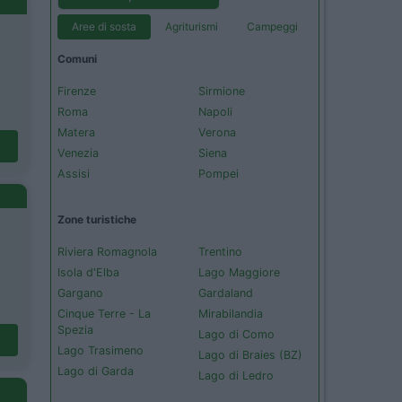
Aree di sosta
Agriturismi
Campeggi
Comuni
Firenze
Sirmione
Roma
Napoli
Matera
Verona
Venezia
Siena
Assisi
Pompei
Zone turistiche
Riviera Romagnola
Trentino
Isola d'Elba
Lago Maggiore
Gargano
Gardaland
Cinque Terre - La
Mirabilandia
Spezia
Lago di Como
Lago Trasimeno
Lago di Braies (BZ)
Lago di Garda
Lago di Ledro