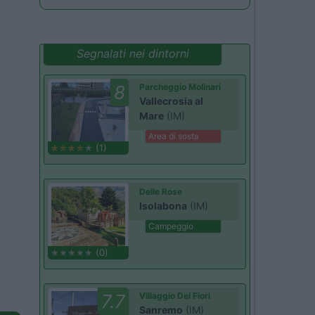
Segnalati nei dintorni
8
Parcheggio Molinari
Vallecrosia al
Mare
(IM)
Area di sosta
(1)
Delle Rose
Isolabona
(IM)
Campeggio
(0)
7.7
Villaggio Dei Fiori
Sanremo
(IM)