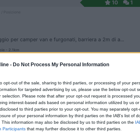
10
1
 / Posizione
gio per camper van e furgonati, barriera a 2m di a...
bie - 2.1km
e la TÃªte de Chien
ine -
Do Not Process My Personal Information
6,2
5
 / Posizione
to opt-out of the sale, sharing to third parties, or processing of your per
formation for targeted advertising by us, please use the below opt-out s
r selection. Please note that after your opt-out request is processed y
eing interest-based ads based on personal information utilized by us or
 dal borgo e a poca distanza dal confine francese,...
disclosed to third parties prior to your opt-out. You may separately opt-
losure of your personal information by third parties on the IAB’s list of
a San Michele (IM) - 17.4km
. This information may also be disclosed by us to third parties on the
IA
ivetta-Sospel, Km 3+200
Participants
that may further disclose it to other third parties.
8,8
5