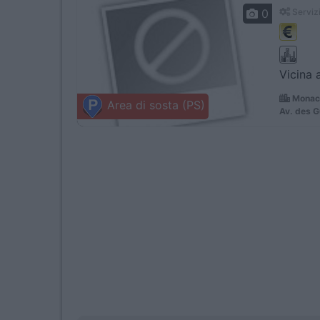
0
Servizi
Vicina 
Monaco
Area di sosta (PS)
Av. des G