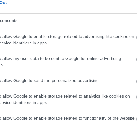
Out
 / Posizione
consents
 agricola floricola e olivicola, tra mare e montag...
o allow Google to enable storage related to advertising like cookies on
hera (IM) - 20.8km
evice identifiers in apps.
ale V. Rossi, 106 - Frazione Sasso
7,7
6
o allow my user data to be sent to Google for online advertising
s.
 / Posizione
to allow Google to send me personalized advertising.
cia, a 600 m dal mare e a 1,7 km dal centro, area ...
o allow Google to enable storage related to analytics like cookies on
evice identifiers in apps.
21.7km
xan, 2E
o allow Google to enable storage related to functionality of the website
6
1
 / Posizione