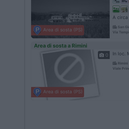
A circa
San Gi
Area di sosta (PS)
Via Tempi
Area di sosta a Rimini
In loc.
0
Rimini
Viale Pri
Area di sosta (PS)