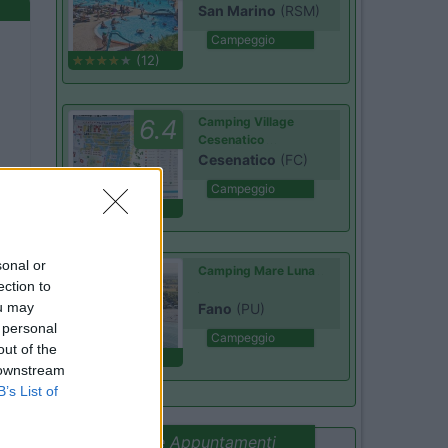
San Marino
(RSM)
Campeggio
(12)
6.4
Camping Village
Cesenatico
Cesenatico
(FC)
Campeggio
(13)
sonal or
Camping Mare Luna
ection to
ou may
Fano
(PU)
 personal
Campeggio
out of the
(2)
 downstream
B’s List of
Promo e Appuntamenti