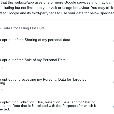
 that this website/app uses one or more Google services and may gath
 / Posizione
including but not limited to your visit or usage behaviour. You may click 
 to Google and its third-party tags to use your data for below specifi
ogle consent section.
alla spiaggia parcheggio su asfalto con delimitazi...
l Data Processing Opt Outs
ne (RN) - 2.4km
o opt-out of the Sharing of my personal data.
 1 - Piazzale Marinai d'Italia
In
10
1
o opt-out of the Sale of my Personal Data.
 / Posizione
In
to opt-out of processing my Personal Data for Targeted
dal centro di Riccione, punto sosta (dancing momen...
ing.
In
ne (RN) - 2.6km
ino 32
o opt-out of Collection, Use, Retention, Sale, and/or Sharing
ersonal Data that Is Unrelated with the Purposes for which it
7,2
4
lected.