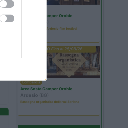
Lombardia
Area Sosta Camper Orobie
Ardesio
(BG)
Sacrae Scenae - Ardesio film festival
PROMO
Fino al 25/08/26
Lombardia
Area Sosta Camper Orobie
Ardesio
(BG)
Rassegna organistica della val Seriana