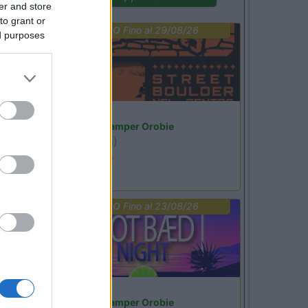
er and store
to grant or
PROMO
Fino al 29/08/26
ed purposes
Lombardia
Area Sosta Camper Orobie
Ardesio
(BG)
Ardesio si blocca
PROMO
Fino al 23/08/26
Lombardia
Area Sosta Camper Orobie