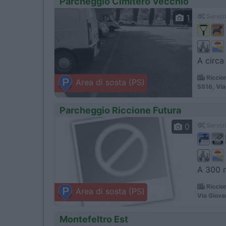
Parcheggio Cimitero Vecchio
1
Servizi
A circa
Riccio
Area di sosta (PS)
SS16, Via 
Parcheggio Riccione Futura
0
Servizi
A 300 m
Riccio
Area di sosta (PS)
Via Giova
Montefeltro Est