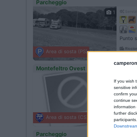
Parcheggio
1
Servizi
Punto s
Riccio
Area di sosta (PS)
Via Mont
camperonl
Montefeltro Ovest
0
Servizi
If you wish 
sensitive in
confirm you
continue se
information 
Riccio
A14 Bolo
further disc
Area di sosta (CS)
participants
Downstream 
Parcheggio