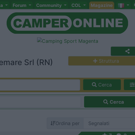
ta
Forum
Community
COL
Magazine
emare Srl (RN)
Struttura
Cerca
Cerca
Ordina per