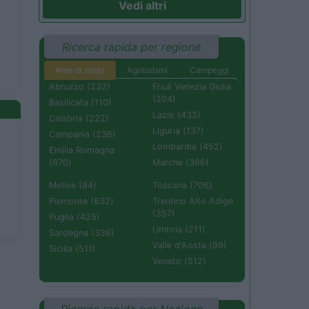
Vedi altri
Ricerca rapida per regione
Aree di sosta
Agriturismi
Campeggi
Abruzzo (232)
Friuli Venezia Giulia
(204)
Basilicata (110)
Lazio (433)
Calabria (222)
Liguria (137)
Campania (236)
Lombardia (452)
Emilia Romagna
(670)
Marche (366)
Molise (94)
Toscana (706)
Piemonte (632)
Trentino Alto Adige
(357)
Puglia (425)
Umbria (211)
Sardegna (336)
Valle d'Aosta (99)
Sicilia (511)
Veneto (512)