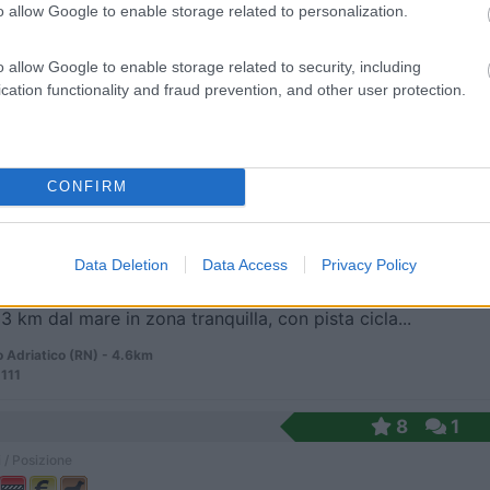
o allow Google to enable storage related to personalization.
o allow Google to enable storage related to security, including
 dal mare, punto sosta in posizione centrale, lung...
cation functionality and fraud prevention, and other user protection.
 Adriatico (RN) - 3.6km
ni
CONFIRM
10
1
 / Posizione
Data Deletion
Data Access
Privacy Policy
 3 km dal mare in zona tranquilla, con pista cicla...
 Adriatico (RN) - 4.6km
 111
8
1
 / Posizione