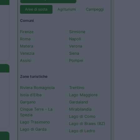
Aree di sosta
Agriturismi
Campeggi
Comuni
Firenze
Sirmione
Roma
Napoli
Matera
Verona
Venezia
Siena
Assisi
Pompei
Zone turistiche
Riviera Romagnola
Trentino
Isola d'Elba
Lago Maggiore
Gargano
Gardaland
Cinque Terre - La
Mirabilandia
Spezia
Lago di Como
Lago Trasimeno
Lago di Braies (BZ)
Lago di Garda
Lago di Ledro