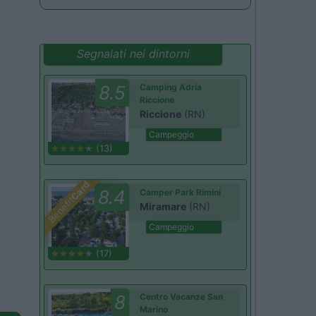
Segnalati nei dintorni
8.5
Camping Adria
Riccione
Riccione
(RN)
Campeggio
(13)
Card
8.4
Camper Park Rimini
Benefit
Miramare
(RN)
Campeggio
(17)
8
Centro Vacanze San
Marino