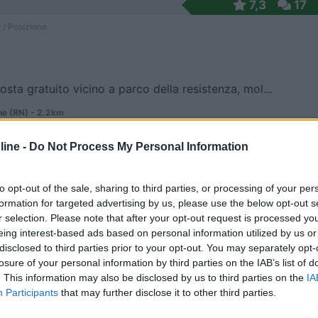
7,3
17
 / Posizione
osta gratuito vicino a parco della resistenza, mol...
ne (RN) - 2.2km
ebianco
ine -
Do Not Process My Personal Information
6,5
2
 / Posizione
to opt-out of the sale, sharing to third parties, or processing of your per
formation for targeted advertising by us, please use the below opt-out s
r selection. Please note that after your opt-out request is processed y
eing interest-based ads based on personal information utilized by us or
disclosed to third parties prior to your opt-out. You may separately opt-
ne (RN) - 2.3km
gna-Bari-Taranto km 133+000
losure of your personal information by third parties on the IAB’s list of
. This information may also be disclosed by us to third parties on the
IA
Participants
that may further disclose it to other third parties.
8
1