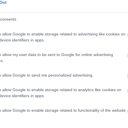
 / Posizione
Out
consents
 dal mare, parcheggio misto auto con 8 stalli su g...
o allow Google to enable storage related to advertising like cookies on
ne (RN) - 2.9km
evice identifiers in apps.
Spezia, 24
6,6
10
o allow my user data to be sent to Google for online advertising
s.
 / Posizione
to allow Google to send me personalized advertising.
simitï¿½ del circuito Santa Monica, area sosta ...
o allow Google to enable storage related to analytics like cookies on
evice identifiers in apps.
 Adriatico (RN) - 3.1km
eto 53
o allow Google to enable storage related to functionality of the website
6
4
 / Posizione