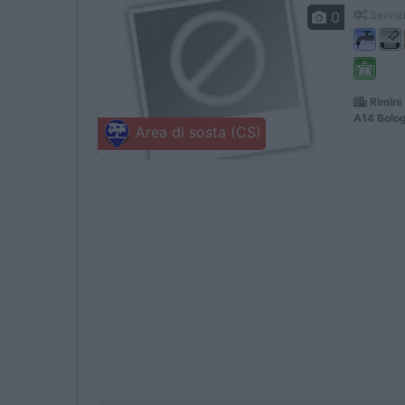
0
Servizi
Rimini
A14 Bolo
Area di sosta (CS)