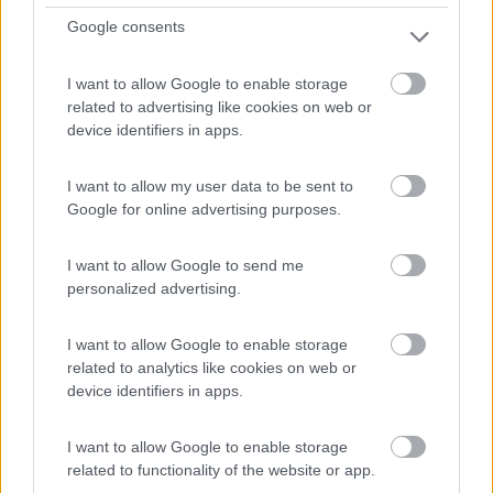
Bellvei del Penedes - 207.7km
Camino les Planes
Google consents
0
I want to allow Google to enable storage
related to advertising like cookies on web or
device identifiers in apps.
I want to allow my user data to be sent to
Google for online advertising purposes.
I want to allow Google to send me
personalized advertising.
Area di sosta (PS)
I want to allow Google to enable storage
related to analytics like cookies on web or
Parcheggio pubblico (solo diurno)
device identifiers in apps.
5
4
I want to allow Google to enable storage
Servizi / Posizione
related to functionality of the website or app.