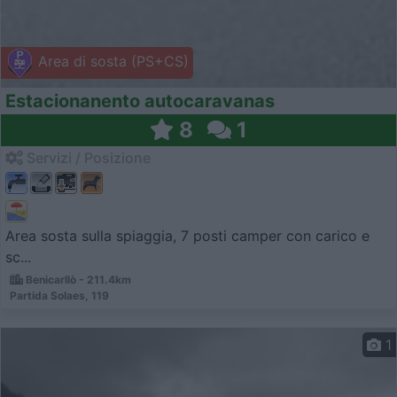
Area di sosta (PS+CS)
Estacionanento autocaravanas
8
1
Servizi / Posizione
Area sosta sulla spiaggia, 7 posti camper con carico e
sc...
Benicarllò - 211.4km
Partida Solaes, 119
1