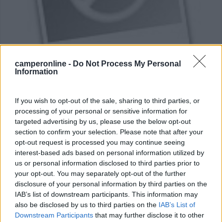
Area di sosta (PS)
camperonline -
Do Not Process My Personal
Information
Parkink BUS B: SM Garcia Faria
4,3
3
If you wish to opt-out of the sale, sharing to third parties, or
Servizi / Posizione
processing of your personal or sensitive information for
targeted advertising by us, please use the below opt-out
section to confirm your selection. Please note that after your
opt-out request is processed you may continue seeing
Sotterraneo, in centro città, presso centro commerciale
interest-based ads based on personal information utilized by
us or personal information disclosed to third parties prior to
...
your opt-out. You may separately opt-out of the further
Barcellona - 207.5km
disclosure of your personal information by third parties on the
Paseo García Faria/ Rambla Prim - Barcelona
IAB’s list of downstream participants. This information may
also be disclosed by us to third parties on the
IAB’s List of
1
Downstream Participants
that may further disclose it to other