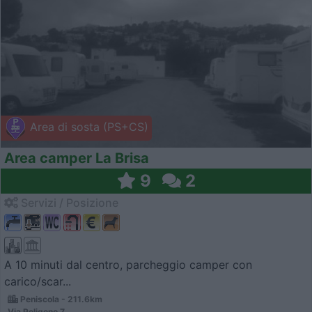
Area di sosta (PS+CS)
Area camper La Brisa
9
2
Servizi / Posizione
A 10 minuti dal centro, parcheggio camper con
carico/scar...
Peniscola - 211.6km
Via Poligono 7,