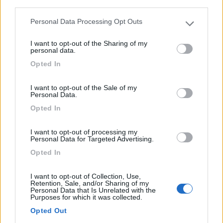
third parties.
Personal Data Processing Opt Outs
Please note that this website/app uses one or more Google
services and may gather and store information including but
I want to opt-out of the Sharing of my
not limited to your visit or usage behaviour. You may click to
personal data.
grant or deny consent to Google and its third-party tags to
Opted In
use your data for below specified purposes in below Google
consent section.
I want to opt-out of the Sale of my
Personal Data.
Opted In
Area di sosta (AA)
I want to opt-out of processing my
Area Polfust - Bellvei
Personal Data for Targeted Advertising.
7
1
Opted In
Servizi / Posizione
I want to opt-out of Collection, Use,
Retention, Sale, and/or Sharing of my
Personal Data that Is Unrelated with the
Purposes for which it was collected.
Area sosta per circa 20 camper, su erba. Vicino alla ferr...
Opted Out