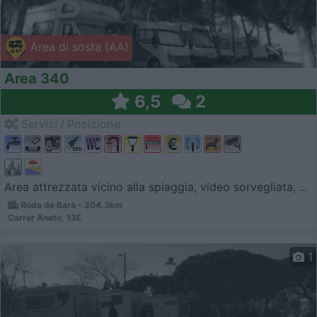
Area di sosta (AA)
Area 340
6,5
2
Servizi / Posizione
Area attrezzata vicino alla spiaggia, video sorvegliata, ...
Roda de Barà - 204.3km
Carrer Aneto, 13E
1