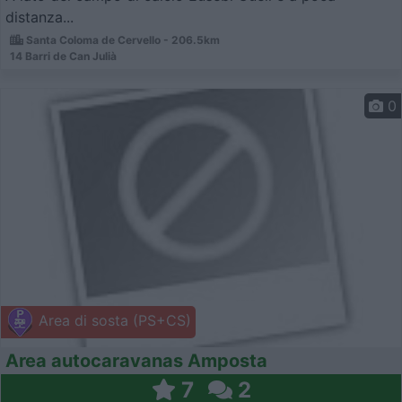
distanza...
Santa Coloma de Cervello - 206.5km
14 Barri de Can Julià
0
Area di sosta (PS+CS)
Area autocaravanas Amposta
7
2