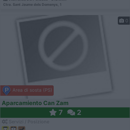
Ctra. Sant Jaume dels Domenys, 1
0
Area di sosta (PS)
Aparcamiento Can Zam
7
2
Servizi / Posizione