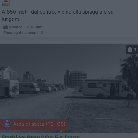
A 850 metri dal centro, vicino alla spiaggia e sul
lungom...
Vinaròs - 210.3km
Passeig de Jaume I, 4
1
Area di sosta (PS+CS)
Parking Stop&Go Els Daus