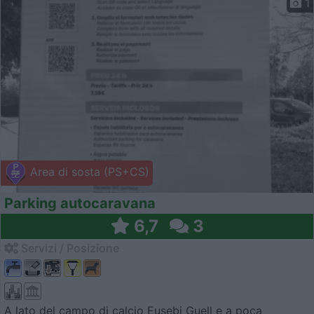
1
Area di sosta (PS+CS)
Parking autocaravana
6,7
3
Servizi / Posizione
A lato del campo di calcio Eusebi Guell e a poca