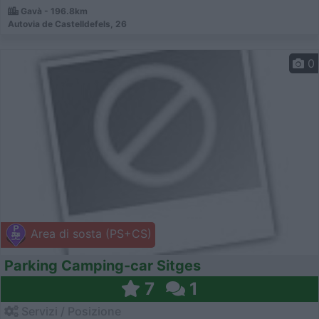
Gavà - 196.8km
Autovia de Castelldefels, 26
0
Area di sosta (PS+CS)
Parking Camping-car Sitges
7
1
Servizi / Posizione