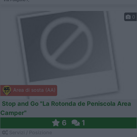
0
Area di sosta (AA)
Stop and Go "La Rotonda de Peniscola Area
Camper"
6
1
Servizi / Posizione