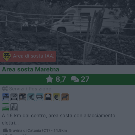
Area di sosta (AA)
Area sosta Maretna
8,7
27
Servizi / Posizione
A 1,6 km dal centro, area sosta con allacciamento
elettri...
Gravina di Catania (CT) - 14.8km