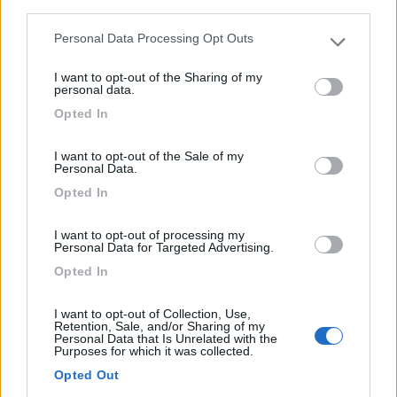
third parties.
Personal Data Processing Opt Outs
Please note that this website/app uses one or more Google
services and may gather and store information including but
I want to opt-out of the Sharing of my
not limited to your visit or usage behaviour. You may click to
personal data.
grant or deny consent to Google and its third-party tags to
Opted In
use your data for below specified purposes in below Google
consent section.
I want to opt-out of the Sale of my
Personal Data.
Area di sosta (AA)
Opted In
Area di sosta a Catania
I want to opt-out of processing my
6
2
Personal Data for Targeted Advertising.
Servizi / Posizione
Opted In
I want to opt-out of Collection, Use,
Retention, Sale, and/or Sharing of my
Personal Data that Is Unrelated with the
Purposes for which it was collected.
Catania (CT) - 13.1km
Via Galermo 260
Opted Out