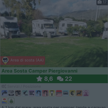
17
Area di sosta (AA)
Area Sosta Camper Piergiovanni
8,6
22
Servizi / Posizione
A 1 km dal mare, area sosta per camper, tende e caravan,