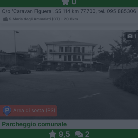
0
C/o 'Caravan Figuera', SS 114 km 77,700, tel. 095 885306
S.Maria degli Ammalati (CT) - 20.8km
1
Area di sosta (PS)
Parcheggio comunale
9,5
2