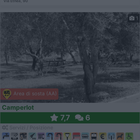
Via Etnea, 90
1
Area di sosta (AA)
Camperlot
7,7
6
Servizi / Posizione