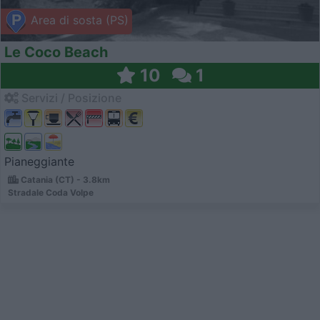
Area di sosta (PS)
Le Coco Beach
10
1
Servizi / Posizione
Pianeggiante
Catania (CT) - 3.8km
Stradale Coda Volpe