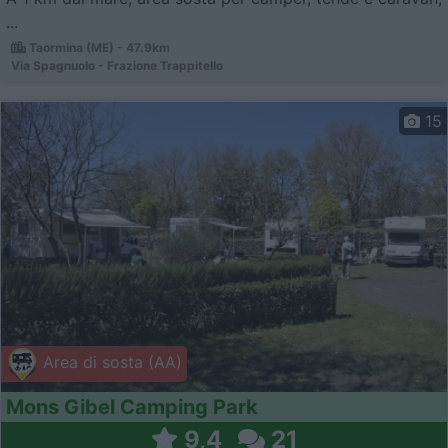
...
Taormina (ME) - 47.9km
Via Spagnuolo - Frazione Trappitello
15
Area di sosta (AA)
Mons Gibel Camping Park
9,4
21