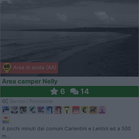
Area di sosta (AA)
Area camper Nelly
6
14
Servizi / Posizione
A pochi minuti dai comuni Carlentini e Lentini ed a 500
m...