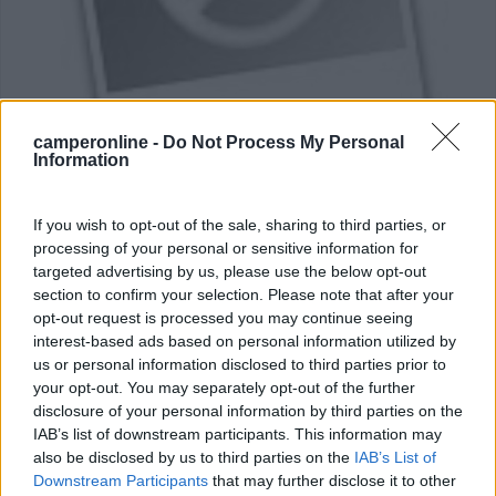
Area di sosta (CS)
camperonline -
Do Not Process My Personal
Information
Area di sosta a Motta Sant'Anastasia
3,5
2
If you wish to opt-out of the sale, sharing to third parties, or
Servizi / Posizione
processing of your personal or sensitive information for
targeted advertising by us, please use the below opt-out
section to confirm your selection. Please note that after your
opt-out request is processed you may continue seeing
Servizio AGIP con Bar, Ristorante, Fast Food
interest-based ads based on personal information utilized by
us or personal information disclosed to third parties prior to
Motta Sant'Anastasia (CT) - 12.7km
your opt-out. You may separately opt-out of the further
SS. 192/Km 73,600 uscita autostrada Catania/Palermo
disclosure of your personal information by third parties on the
IAB’s list of downstream participants. This information may
0
also be disclosed by us to third parties on the
IAB’s List of
Downstream Participants
that may further disclose it to other