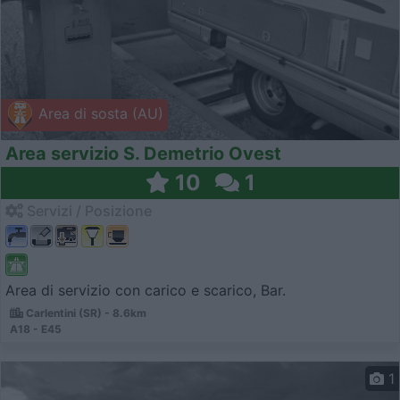
Area di sosta (AU)
Area servizio S. Demetrio Ovest
10
1
Servizi / Posizione
Area di servizio con carico e scarico, Bar.
Carlentini (SR) - 8.6km
A18 - E45
1