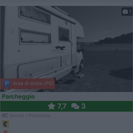
1
Area di sosta (PS)
Parcheggio
7,7
3
Servizi / Posizione