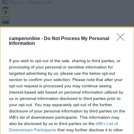
Servizi / Posizione
Solo parcheggio comodo al centro non livellato comodo
per...
camperonline -
Do Not Process My Personal
Information
Consuma (FI) - 15.9km
Via Piero Palagi
If you wish to opt-out of the sale, sharing to third parties, or
1
processing of your personal or sensitive information for
targeted advertising by us, please use the below opt-out
section to confirm your selection. Please note that after your
opt-out request is processed you may continue seeing
interest-based ads based on personal information utilized by
us or personal information disclosed to third parties prior to
your opt-out. You may separately opt-out of the further
disclosure of your personal information by third parties on the
IAB’s list of downstream participants. This information may
also be disclosed by us to third parties on the
IAB’s List of
Downstream Participants
that may further disclose it to other