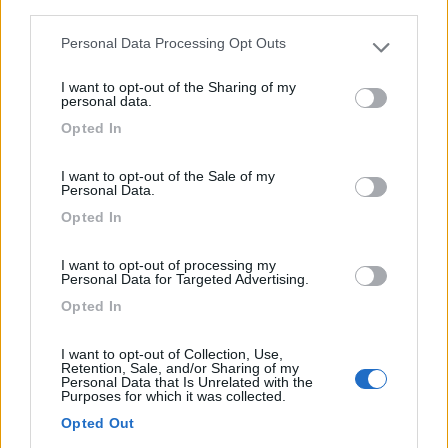
third parties.
Area di sosta (PS+CS)
Personal Data Processing Opt Outs
Please note that this website/app uses one or more Google
Parcheggio camper
services and may gather and store information including but
8,4
12
I want to opt-out of the Sharing of my
not limited to your visit or usage behaviour. You may click to
personal data.
grant or deny consent to Google and its third-party tags to
Servizi / Posizione
Opted In
use your data for below specified purposes in below Google
consent section.
I want to opt-out of the Sale of my
Personal Data.
Con acqua ed elettricità, a pagamento con tessera
Opted In
magnet...
Marradi (FI) - 16.5km
I want to opt-out of processing my
Largo degli Alpini, 2C
Personal Data for Targeted Advertising.
Opted In
1
I want to opt-out of Collection, Use,
Retention, Sale, and/or Sharing of my
Personal Data that Is Unrelated with the
Purposes for which it was collected.
Opted Out