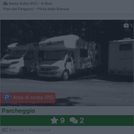
Santa Sofia (FC) - 9.6km
Pian del Fangacci - Pista della Burraia
1
Area di sosta (PS)
Parcheggio
9
2
Servizi / Posizione