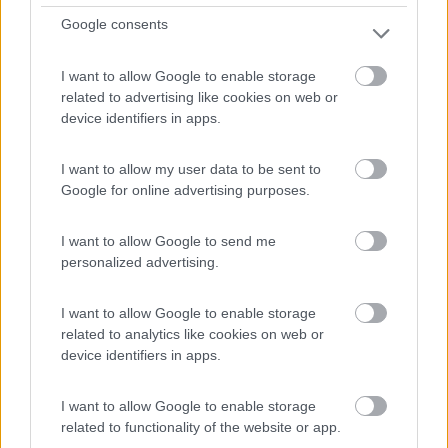
Google consents
I want to allow Google to enable storage
related to advertising like cookies on web or
device identifiers in apps.
Area di sosta (PS)
Agriturismo Pian di Stantino
I want to allow my user data to be sent to
Google for online advertising purposes.
9
1
Servizi / Posizione
I want to allow Google to send me
personalized advertising.
I want to allow Google to enable storage
Situata nell'appenino forlivese, a 5 km dal paese, l'azie...
related to analytics like cookies on web or
Tredozio (FC) - 16.6km
device identifiers in apps.
SS 86 - Podere Pian di Stantino, 54
I want to allow Google to enable storage
related to functionality of the website or app.