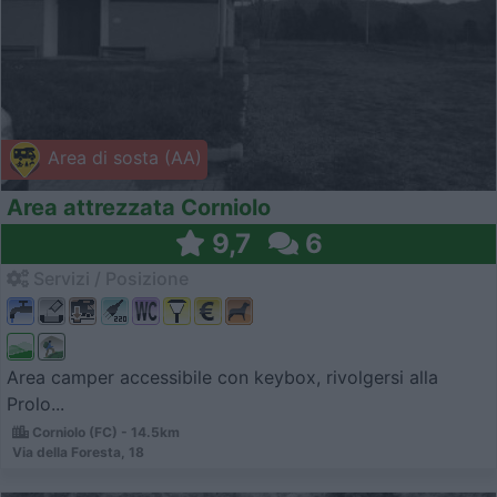
Area di sosta (AA)
Area attrezzata Corniolo
9,7
6
Servizi / Posizione
Area camper accessibile con keybox, rivolgersi alla
Prolo...
Corniolo (FC) - 14.5km
Via della Foresta, 18