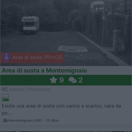
Area di sosta (PS+CS)
Area di sosta a Montemignaio
9
2
Servizi / Posizione
Esiste una area di sosta con carico e scarico, nata da
po...
Montemignaio (AR) - 20.6km