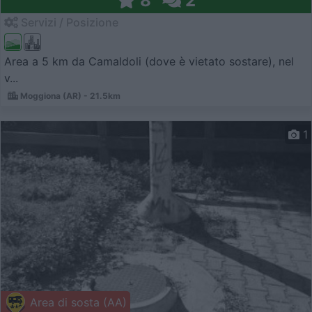
8
2
Servizi / Posizione
Area a 5 km da Camaldoli (dove è vietato sostare), nel
v...
Moggiona (AR) - 21.5km
1
Area di sosta (AA)