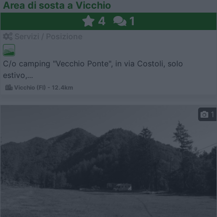
Area di sosta a Vicchio
4
1
Servizi / Posizione
C/o camping "Vecchio Ponte", in via Costoli, solo
estivo,...
Vicchio (FI) - 12.4km
1