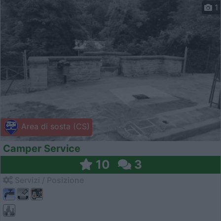
1
Area di sosta (CS)
Camper Service
10
3
Servizi / Posizione