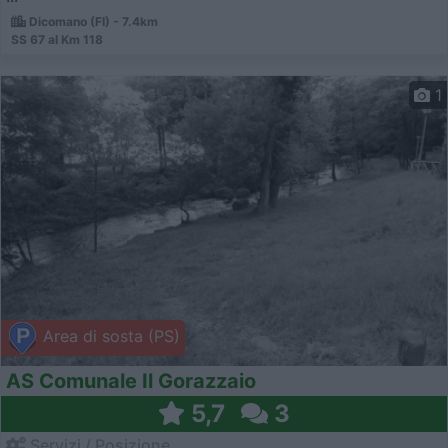
Dicomano (FI) - 7.4km
SS 67 al Km 118
1
Area di sosta (PS)
AS Comunale Il Gorazzaio
5,7
3
Servizi / Posizione