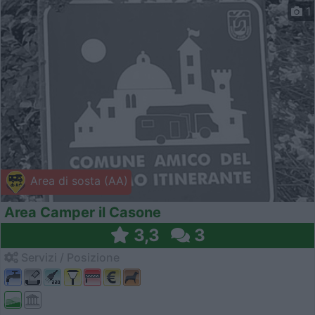
1
Area di sosta (AA)
Area Camper il Casone
3,3
3
Servizi / Posizione