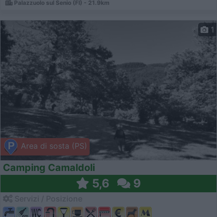
Palazzuolo sul Senio (FI) - 21.9km
1
Area di sosta (PS)
Camping Camaldoli
5,6
9
Servizi / Posizione