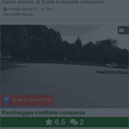
Carico scarico, di fronte a stazione carburante.
Premilcuore (FC) - 14.7km
Via Achille Grandi
1
Area di sosta (PS)
Parcheggio cimitero consuma
6,5
2