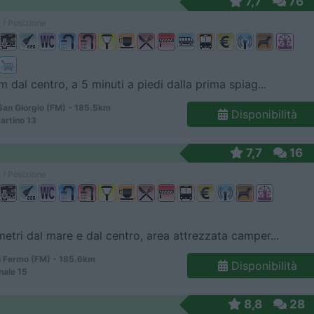
7,7
76
 / Posizione
m dal centro, a 5 minuti a piedi dalla prima spiag...
San Giorgio (FM) - 185.5km
Disponibilità
artino 13
7,7
16
 / Posizione
etri dal mare e dal centro, area attrezzata camper...
i Fermo (FM) - 185.6km
Disponibilità
nale 15
8,8
28