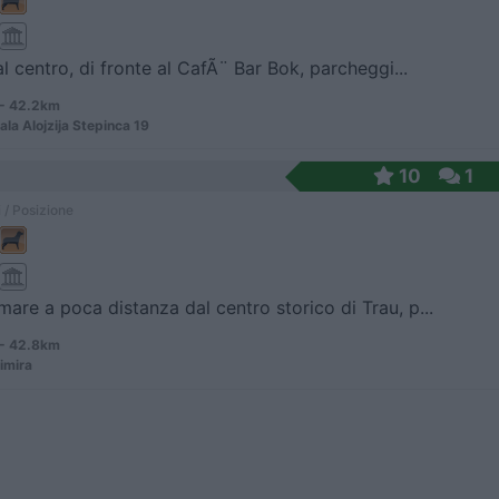
al centro, di fronte al CafÃ¨ Bar Bok, parcheggi...
 - 42.2km
ala Alojzija Stepinca 19
10
1
 / Posizione
mare a poca distanza dal centro storico di Trau, p...
 - 42.8km
imira