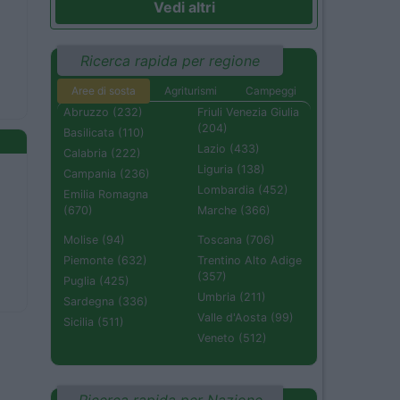
Vedi altri
Ricerca rapida per regione
Aree di sosta
Agriturismi
Campeggi
Abruzzo (232)
Friuli Venezia Giulia
(204)
Basilicata (110)
Lazio (433)
Calabria (222)
Liguria (138)
Campania (236)
Lombardia (452)
Emilia Romagna
(670)
Marche (366)
Molise (94)
Toscana (706)
Piemonte (632)
Trentino Alto Adige
(357)
Puglia (425)
Umbria (211)
Sardegna (336)
Valle d'Aosta (99)
Sicilia (511)
Veneto (512)