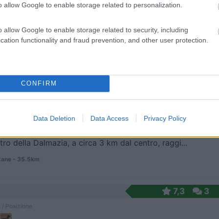
o allow Google to enable storage related to personalization.
o allow Google to enable storage related to security, including
sta per camper e tende. A10 minuti a piedi dal cen...
cation functionality and fraud prevention, and other user protection.
ane - 34km
ala Alojzija Stepinca bb
CONFIRM
7
1
 / Posizione
Data Deletion
Data Access
Privacy Policy
tro della Dalmazia, a circa 3 km dal centro, raggi...
ane - 35.5km
7,3
3
 / Posizione