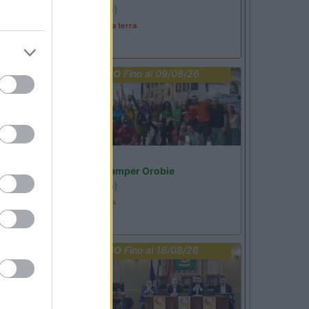
Ardesio
(BG)
A levar l'ombra da terra
PROMO
Fino al 09/08/26
Lombardia
Area Sosta Camper Orobie
Ardesio
(BG)
Ardesio in scatola
PROMO
Fino al 18/08/26