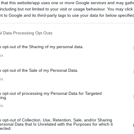
 that this website/app uses one or more Google services and may gath
 / Posizione
including but not limited to your visit or usage behaviour. You may click 
 to Google and its third-party tags to use your data for below specifi
ogle consent section.
m dal centro e a 100 m. dal mare, spiaggia libera ...
l Data Processing Opt Outs
 - 12.9km
o opt-out of the Sharing of my personal data.
 53
In
8
1
o opt-out of the Sale of my Personal Data.
 / Posizione
In
to opt-out of processing my Personal Data for Targeted
 area sosta a conduzione familiare. A circa 200 m ...
ing.
In
e - 13km
 Vlahova,
o opt-out of Collection, Use, Retention, Sale, and/or Sharing
ersonal Data that Is Unrelated with the Purposes for which it
8,8
5
lected.