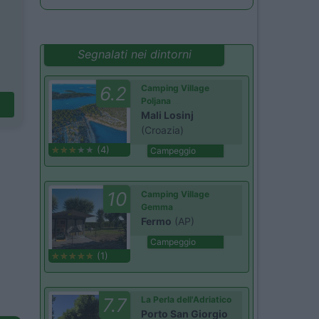
Segnalati nei dintorni
6.2
Camping Village
Poljana
Mali Losinj
(Croazia)
(4)
Campeggio
10
Camping Village
Gemma
Fermo
(AP)
Campeggio
(1)
7.7
La Perla dell'Adriatico
Porto San Giorgio