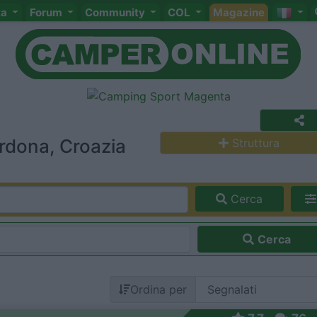
ta
Forum
Community
COL
Magazine
rdona, Croazia
Struttura
Cerca
Cerca
Ordina per