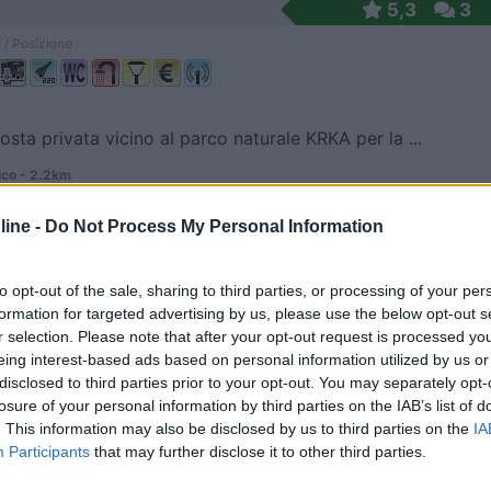
5,3
3
 / Posizione
osta privata vicino al parco naturale KRKA per la ...
co - 2.2km
56
ine -
Do Not Process My Personal Information
7
1
 / Posizione
to opt-out of the sale, sharing to third parties, or processing of your per
formation for targeted advertising by us, please use the below opt-out s
r selection. Please note that after your opt-out request is processed y
eing interest-based ads based on personal information utilized by us or
gio sterrato a pagamento, senza servizi.
disclosed to third parties prior to your opt-out. You may separately opt-
losure of your personal information by third parties on the IAB’s list of
co - 8.9km
. This information may also be disclosed by us to third parties on the
IA
rnici 35
Participants
that may further disclose it to other third parties.
9,5
2