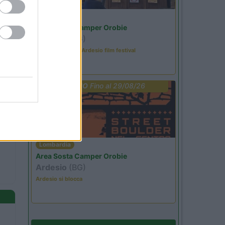
Lombardia
Area Sosta Camper Orobie
Ardesio
(BG)
Sacrae Scenae - Ardesio film festival
PROMO
Fino al 29/08/26
Lombardia
Area Sosta Camper Orobie
Ardesio
(BG)
Ardesio si blocca