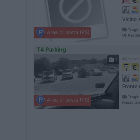
Vicino 
Trogir
Area di sosta (PS)
Ul. Kardin
T4 Parking
1
Servizi
Fronte 
Trogir
Area di sosta (PS)
Kneza trp