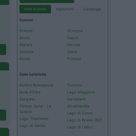
Aree di sosta
Agriturismi
Campeggi
Comuni
Firenze
Sirmione
Roma
Napoli
Matera
Verona
Venezia
Siena
Assisi
Pompei
Zone turistiche
Riviera Romagnola
Trentino
Isola d'Elba
Lago Maggiore
Gargano
Gardaland
Cinque Terre - La
Mirabilandia
Spezia
Lago di Como
Lago Trasimeno
Lago di Braies (BZ)
Lago di Garda
Lago di Ledro