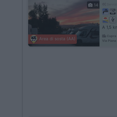
14
Servizi
A 1,5 k
Cupra 
Area di sosta (AA)
Via Piana