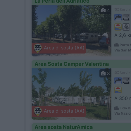
La Perla dell'Adriatico
4
Servizi
A 2,6 k
Porto 
Area di sosta (AA)
Via San M
Area Sosta Camper Valentina
8
Servizi
A 350 m
Lido D
Area di sosta (AA)
Via Nazio
Area sosta NaturAmica