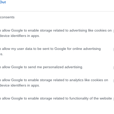
 / Posizione
Out
consents
 dal mare e 200 m dal centro, piccola area sosta i...
o allow Google to enable storage related to advertising like cookies on
ica - 15.1km
evice identifiers in apps.
anika 38
7
1
o allow my user data to be sent to Google for online advertising
s.
 / Posizione
to allow Google to send me personalized advertising.
 dal mare e a 800 m dal centro, area sosta spartan...
o allow Google to enable storage related to analytics like cookies on
evice identifiers in apps.
 - 27.5km
nica put slanice 87 bb
o allow Google to enable storage related to functionality of the website
9,5
2
 / Posizione