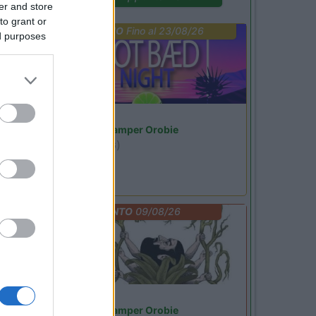
er and store
to grant or
PROMO
Fino al 23/08/26
ed purposes
Lombardia
Area Sosta Camper Orobie
Ardesio
(BG)
Not baed night
EVENTO
09/08/26
Lombardia
Area Sosta Camper Orobie