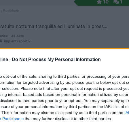
10
1
 / Posizione
atuita notturna tranquilla ed illuminata in pross...
vice - 41.4km
Ã impianti sportivi
ine -
Do Not Process My Personal Information
9
2
 / Posizione
to opt-out of the sale, sharing to third parties, or processing of your per
formation for targeted advertising by us, please use the below opt-out s
r selection. Please note that after your opt-out request is processed y
eing interest-based ads based on personal information utilized by us or
38 km a nord-est di Bratislava, sulla strada dei ...
disclosed to third parties prior to your opt-out. You may separately opt-
losure of your personal information by third parties on the IAB’s list of
ï¿½ - 42.9km
. This information may also be disclosed by us to third parties on the
IA
Participants
that may further disclose it to other third parties.
6
1