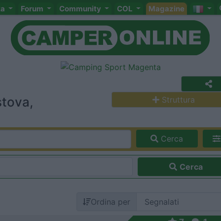
ta
Forum
Community
COL
Magazine
stova,
Struttura
Cerca
Cerca
Ordina per