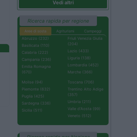
Vedi altri
Ricerca rapida per regione
Aree di sosta
Agriturismi
Campeggi
Abruzzo (232)
Friuli Venezia Giulia
(204)
Basilicata (110)
Lazio (433)
Calabria (222)
Liguria (138)
Campania (236)
Lombardia (452)
Emilia Romagna
(670)
Marche (366)
Molise (94)
Toscana (706)
Piemonte (632)
Trentino Alto Adige
(357)
Puglia (425)
Umbria (211)
Sardegna (336)
Valle d'Aosta (99)
Sicilia (511)
Veneto (512)