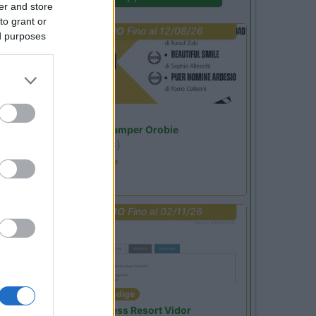
er and store
to grant or
PROMO
Fino al 12/08/26
ed purposes
Lombardia
Area Sosta Camper Orobie
Ardesio
(BG)
Estate in cineteca
PROMO
Fino al 02/11/26
Trentino Alto Adige
Family Wellness Resort Vidor