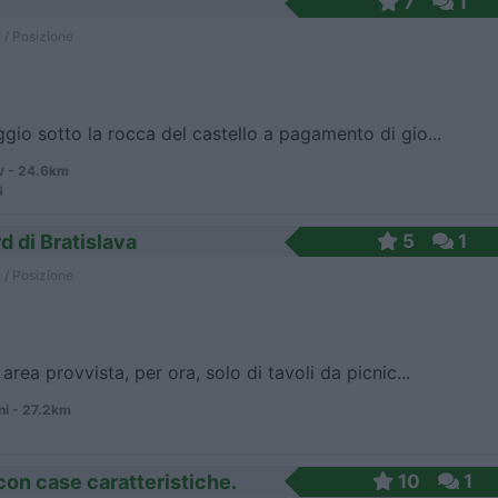
7
1
 / Posizione
gio sotto la rocca del castello a pagamento di gio...
 - 24.6km
6
d di Bratislava
5
1
 / Posizione
area provvista, per ora, solo di tavoli da picnic...
ni - 27.2km
con case caratteristiche.
10
1