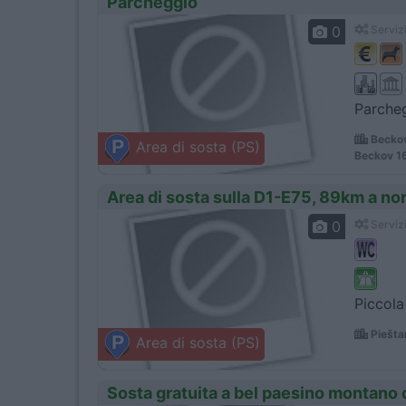
Parcheggio
0
Servizi
Parcheg
Beckov
Area di sosta (PS)
Beckov 1
Area di sosta sulla D1-E75, 89km a nor
0
Servizi
Piccola 
Piešta
Area di sosta (PS)
Sosta gratuita a bel paesino montano 