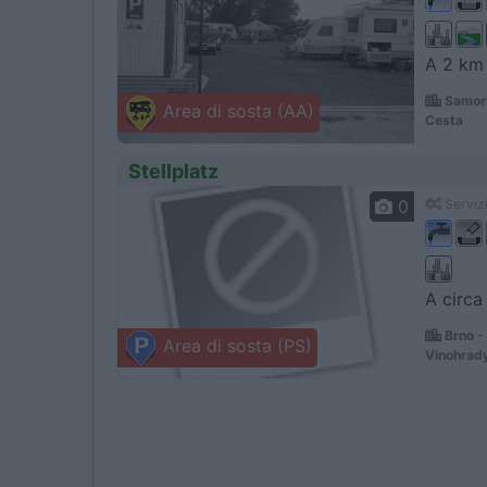
A 2 km d
Samori
Area di sosta (AA)
Cesta
Stellplatz
0
Servizi
A circa
Brno -
Area di sosta (PS)
Vinohrad