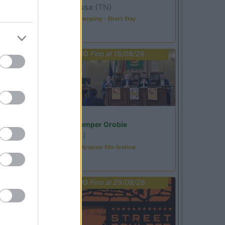
Pozza di Fassa
(TN)
Happy & Active Camping - Short Stay
PROMO
Fino al 18/08/26
Lombardia
Area Sosta Camper Orobie
Ardesio
(BG)
Sacrae Scenae - Ardesio film festival
PROMO
Fino al 29/08/26