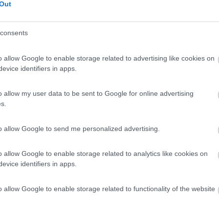
 / Posizione
Out
consents
circa dall'autostrada, parcheggio misto auto su as...
o allow Google to enable storage related to advertising like cookies on
sdorf - 70.1km
evice identifiers in apps.
z 3
4
2
o allow my user data to be sent to Google for online advertising
s.
 / Posizione
to allow Google to send me personalized advertising.
 nella zona di Vinohradov, in posizione tranquilla...
o allow Google to enable storage related to analytics like cookies on
evice identifiers in apps.
esto - 70.4km
ke
o allow Google to enable storage related to functionality of the website
9
1
 / Posizione