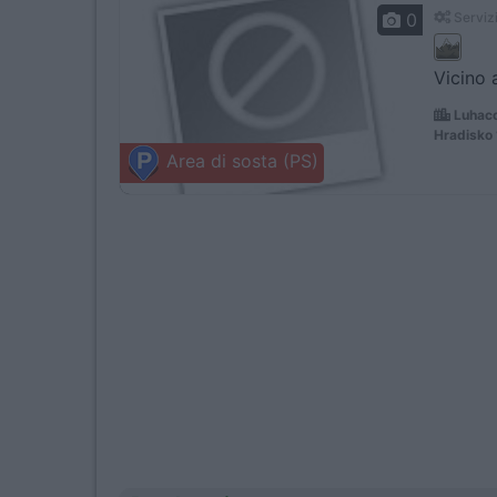
0
Servizi
Vicino a
Luhaco
Hradisko
Area di sosta (PS)