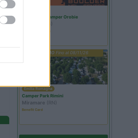
Lombardia
Area Sosta Camper Orobie
Ardesio
(BG)
Ardesio si blocca
PROMO
Fino al 08/11/26
Emilia Romagna
Camper Park Rimini
Miramare
(RN)
Benefit Card