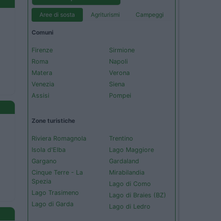
Aree di sosta
Agriturismi
Campeggi
Comuni
Firenze
Sirmione
Roma
Napoli
Matera
Verona
Venezia
Siena
Assisi
Pompei
Zone turistiche
Riviera Romagnola
Trentino
Isola d'Elba
Lago Maggiore
Gargano
Gardaland
Cinque Terre - La
Mirabilandia
Spezia
Lago di Como
Lago Trasimeno
Lago di Braies (BZ)
Lago di Garda
Lago di Ledro