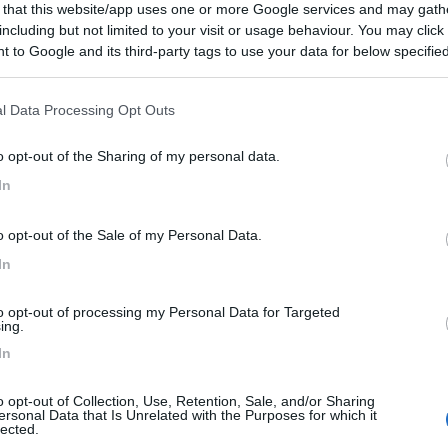
 that this website/app uses one or more Google services and may gath
 / Posizione
including but not limited to your visit or usage behaviour. You may click 
 to Google and its third-party tags to use your data for below specifi
ogle consent section.
gio privato
l Data Processing Opt Outs
e - 56.5km
o opt-out of the Sharing of my personal data.
In
7
1
o opt-out of the Sale of my Personal Data.
 / Posizione
In
gio in centro
to opt-out of processing my Personal Data for Targeted
burg - 68.6km
ing.
In
o opt-out of Collection, Use, Retention, Sale, and/or Sharing
ersonal Data that Is Unrelated with the Purposes for which it
z
8,6
5
lected.