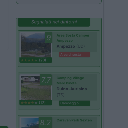
Segnalati nei dintorni
9
Area Sosta Camper
Ampezzo
Ampezzo
(UD)
Area di sosta
(20)
7.7
Camping Village
Mare Pineta
Duino-Aurisina
(TS)
(12)
Campeggio
8.2
Caravan Park Sexten