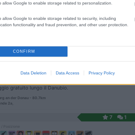
o allow Google to enable storage related to personalization.
 che d'inverno serve per gli sciatori e d'estate ...
o allow Google to enable storage related to security, including
y - 73.3km
cation functionality and fraud prevention, and other user protection.
7
1
CONFIRM
 / Posizione
Data Deletion
Data Access
Privacy Policy
gio gratuito lungo il Danubio.
rg an der Donau - 80.7km
nde 2a,
7
1
 / Posizione