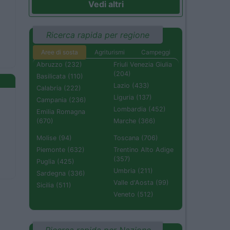
Vedi altri
Ricerca rapida per regione
Aree di sosta
Agriturismi
Campeggi
Abruzzo (232)
Friuli Venezia Giulia
(204)
Basilicata (110)
Lazio (433)
Calabria (222)
Liguria (137)
Campania (236)
Lombardia (452)
Emilia Romagna
(670)
Marche (366)
Molise (94)
Toscana (706)
Piemonte (632)
Trentino Alto Adige
(357)
Puglia (425)
Umbria (211)
Sardegna (336)
Valle d'Aosta (99)
Sicilia (511)
Veneto (512)