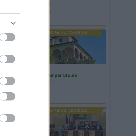
Ardesio
(BG)
Ardesio in scatola
PROMO
Fino al 12/08/26
Lombardia
Area Sosta Camper Orobie
Ardesio
(BG)
Riscopri Ardesio
PROMO
Fino al 18/08/26