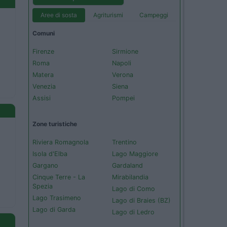
Aree di sosta
Agriturismi
Campeggi
Comuni
Firenze
Sirmione
Roma
Napoli
Matera
Verona
Venezia
Siena
Assisi
Pompei
Zone turistiche
Riviera Romagnola
Trentino
Isola d'Elba
Lago Maggiore
Gargano
Gardaland
Cinque Terre - La
Mirabilandia
Spezia
Lago di Como
Lago Trasimeno
Lago di Braies (BZ)
Lago di Garda
Lago di Ledro