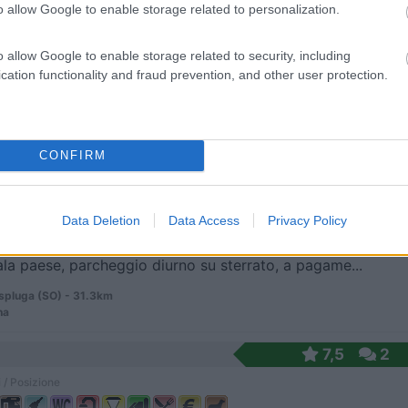
o allow Google to enable storage related to personalization.
o allow Google to enable storage related to security, including
 nel Canton Ticino, il punto sosta, in ampliamento...
cation functionality and fraud prevention, and other user protection.
ara - 29km
nale 9 - loc. Prato Sornico
6,5
6
CONFIRM
 / Posizione
Data Deletion
Data Access
Privacy Policy
ala paese, parcheggio diurno su sterrato, a pagame...
pluga (SO) - 31.3km
na
7,5
2
 / Posizione