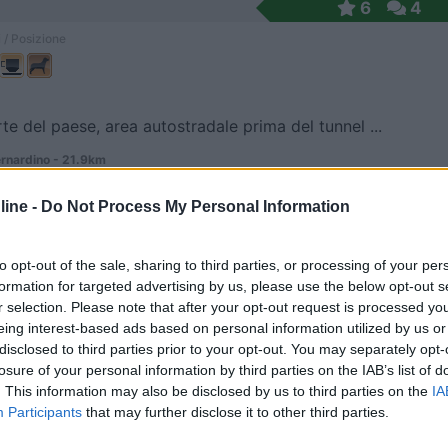
6
4
 / Posizione
rte del paese, area autostradale prima del tunnel ...
rnardino - 21.9km
ine -
Do Not Process My Personal Information
6
1
 / Posizione
to opt-out of the sale, sharing to third parties, or processing of your per
formation for targeted advertising by us, please use the below opt-out s
r selection. Please note that after your opt-out request is processed y
eing interest-based ads based on personal information utilized by us or
tostradale, priva di zona camper service.
disclosed to third parties prior to your opt-out. You may separately opt-
losure of your personal information by third parties on the IAB’s list of
 - 22.1km
. This information may also be disclosed by us to third parties on the
IA
nicolare Ritom
Participants
that may further disclose it to other third parties.
6
2