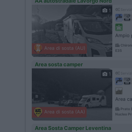
AA autostradale Lavorgo Nord
1
Servizi
Ampio p
Chiron
Area di sosta (AU)
E35
Area sosta camper
1
Servizi
Area ca
Prato 
Area di sosta (AA)
Nucleo Pr
Area Sosta Camper Leventina