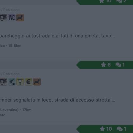
10
2
 / Posizione
archeggio autostradale ai lati di una pineta, tavo...
ico - 15.8km
6
1
 / Posizione
mper segnalata in loco, strada di accesso stretta,...
(Leventina) - 17km
ato
10
1