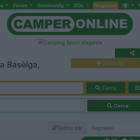
ta
Forum
Community
COL
Magazine
a Basèlga,
Struttura
Cerca
Cerca
Ordina per