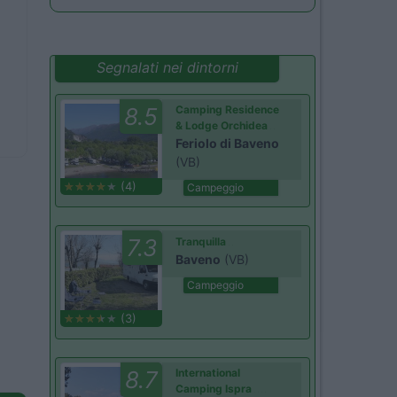
Segnalati nei dintorni
8.5
Camping Residence
& Lodge Orchidea
Feriolo di Baveno
(VB)
(4)
Campeggio
7.3
Tranquilla
Baveno
(VB)
Campeggio
(3)
8.7
International
Camping Ispra