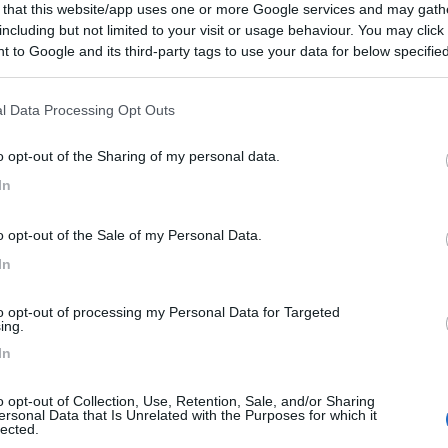
 that this website/app uses one or more Google services and may gath
 / Posizione
including but not limited to your visit or usage behaviour. You may click 
 to Google and its third-party tags to use your data for below specifi
ogle consent section.
 poco prima del tunnel del San Gottardo, area auto...
l Data Processing Opt Outs
 - 24km
o opt-out of the Sharing of my personal data.
talvedro 1
In
5
1
o opt-out of the Sale of my Personal Data.
 / Posizione
In
to opt-out of processing my Personal Data for Targeted
ta autostradale di Airolo, vicino alle funivie Ai...
ing.
In
 - 26.6km
tana
o opt-out of Collection, Use, Retention, Sale, and/or Sharing
ersonal Data that Is Unrelated with the Purposes for which it
7
2
lected.