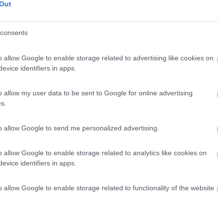
 / Posizione
Out
consents
munale in prossimità della pista da pattinaggio
o allow Google to enable storage related to advertising like cookies on
 - 26.7km
evice identifiers in apps.
8
2
o allow my user data to be sent to Google for online advertising
s.
 / Posizione
to allow Google to send me personalized advertising.
al lago della Piazza, punto sosta su asfalto, ness...
o allow Google to enable storage related to analytics like cookies on
evice identifiers in apps.
 - 28.9km
 Gottardo
o allow Google to enable storage related to functionality of the website
5
2
 / Posizione