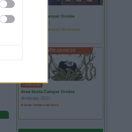
Lombardia
Area Sosta Camper Orobie
Ardesio
(BG)
Sacrae Scenae - Ardesio film festival
EVENTO
09/08/26
Lombardia
Area Sosta Camper Orobie
Ardesio
(BG)
A levar l'ombra da terra