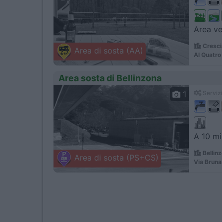
Area ve
Cresci
Area di sosta (AA)
Al Quatro
Area sosta di Bellinzona
1
Servizi
A 10 min
Bellin
Area di sosta (PS+CS)
Via Bruna