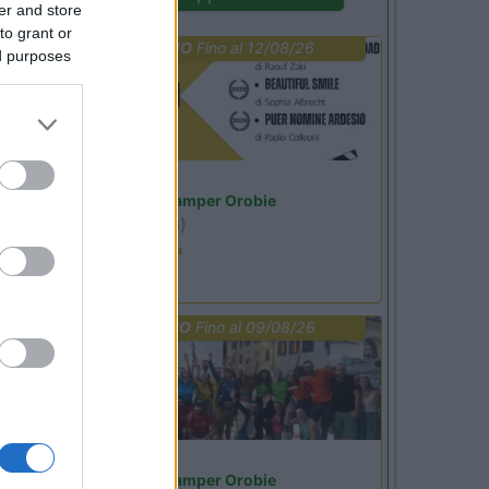
er and store
to grant or
PROMO
Fino al 12/08/26
ed purposes
Lombardia
Area Sosta Camper Orobie
Ardesio
(BG)
Estate in cineteca
PROMO
Fino al 09/08/26
Lombardia
Area Sosta Camper Orobie