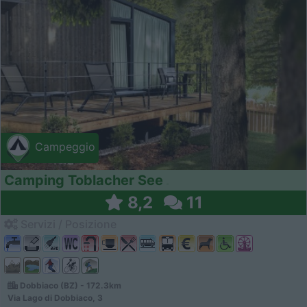
Campeggio
Camping Toblacher See
8,2
11
Servizi / Posizione
Dobbiaco (BZ) - 172.3km
Via Lago di Dobbiaco, 3