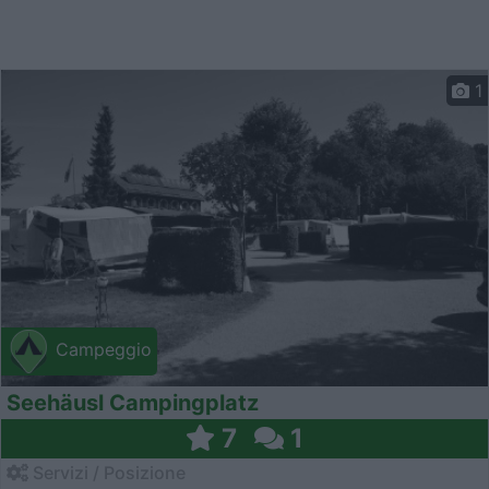
1
Campeggio
Seehäusl Campingplatz
7
1
Servizi / Posizione