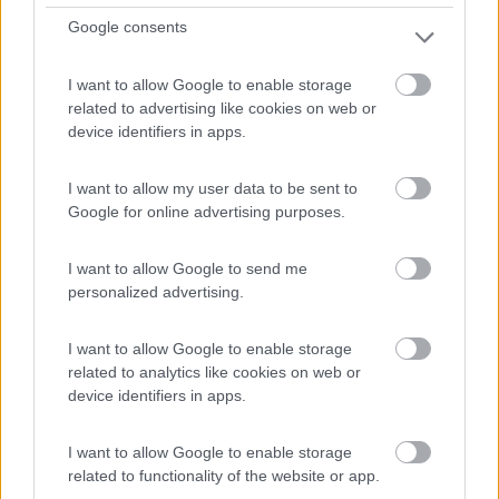
Google consents
A 1,5 km dal centro, vicino al Campingplatz Obernzell,
I want to allow Google to enable storage
ar...
related to advertising like cookies on web or
Obernzell - 79.1km
device identifiers in apps.
Passauer Str. 55, 94130 Obernzell, Germania
I want to allow my user data to be sent to
0
Google for online advertising purposes.
I want to allow Google to send me
personalized advertising.
I want to allow Google to enable storage
related to analytics like cookies on web or
device identifiers in apps.
I want to allow Google to enable storage
Campeggio
related to functionality of the website or app.