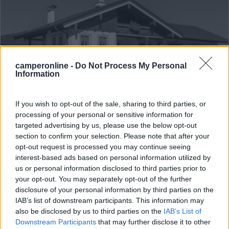
camperonline -
Do Not Process My Personal
Information
Campeggio
If you wish to opt-out of the sale, sharing to third parties, or
processing of your personal or sensitive information for
targeted advertising by us, please use the below opt-out
Camping & Pension Muehlleiten
section to confirm your selection. Please note that after your
8
1
opt-out request is processed you may continue seeing
interest-based ads based on personal information utilized by
Servizi / Posizione
us or personal information disclosed to third parties prior to
your opt-out. You may separately opt-out of the further
disclosure of your personal information by third parties on the
IAB’s list of downstream participants. This information may
Nel cuore delle Alpi di Berchtesgaden, a 600 m dal
also be disclosed by us to third parties on the
IAB’s List of
centro...
Downstream Participants
that may further disclose it to other