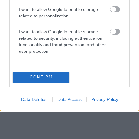
Campingplatz Maurerhaeusl
I want to allow Google to enable storage
related to personalization.
8
1
Servizi / Posizione
I want to allow Google to enable storage
related to security, including authentication
functionality and fraud prevention, and other
user protection.
In mezzo al verde dei boschi e alle montagne tirolesi il ...
Hochfilzen - 82.2km
Unterwarming 3
CONFIRM
Data Deletion
Data Access
Privacy Policy