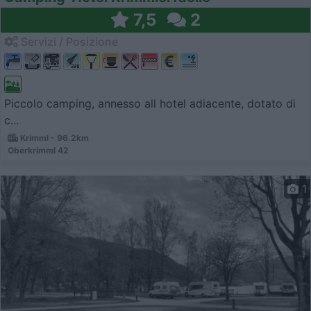
7,5
2
Servizi / Posizione
Piccolo camping, annesso all hotel adiacente, dotato di
c...
Krimml - 96.2km
Oberkrimml 42
1