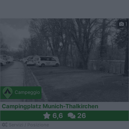
1
Campeggio
Campingplatz Munich-Thalkirchen
6,6
26
Servizi / Posizione