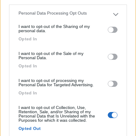
Schönau am Königssee - 73.2km
third parties.
Konigsseer Str.70
Personal Data Processing Opt Outs
Please note that this website/app uses one or more Google
services and may gather and store information including but
0
I want to opt-out of the Sharing of my
not limited to your visit or usage behaviour. You may click to
personal data.
grant or deny consent to Google and its third-party tags to
Opted In
use your data for below specified purposes in below Google
consent section.
I want to opt-out of the Sale of my
Personal Data.
Opted In
I want to opt-out of processing my
Personal Data for Targeted Advertising.
Opted In
Campeggio
I want to opt-out of Collection, Use,
Stellplatz am Donauhafen
Retention, Sale, and/or Sharing of my
Personal Data that Is Unrelated with the
7
1
Purposes for which it was collected.
Opted Out
Servizi / Posizione