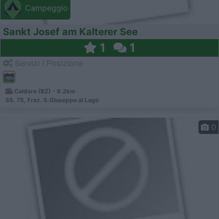
Campeggio
Sankt Josef am Kalterer See
1
1
Servizi / Posizione
Caldaro (BZ) - 9.2km
SS. 75, Fraz. S.Giuseppe al Lago
0