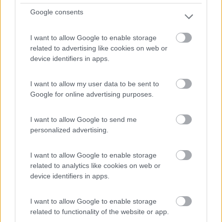
Google consents
Club del Sole Due Laghi Levico Family
Collection
I want to allow Google to enable storage
7,8
6
related to advertising like cookies on web or
device identifiers in apps.
Servizi / Posizione
I want to allow my user data to be sent to
Google for online advertising purposes.
I want to allow Google to send me
Situata tra il Lago di Levico e il Lago di Caldonazzo a c...
personalized advertising.
Levico Terme (TN) - 50.2km
Via Claudia Augusta, 29
I want to allow Google to enable storage
related to analytics like cookies on web or
1
device identifiers in apps.
I want to allow Google to enable storage
related to functionality of the website or app.