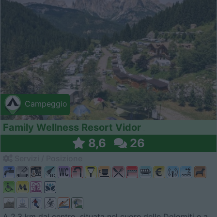
Campeggio
Family Wellness Resort Vidor
8,6
26
Servizi / Posizione
A 2,3 km dal centro, situata nel cuore delle Dolomiti e a...