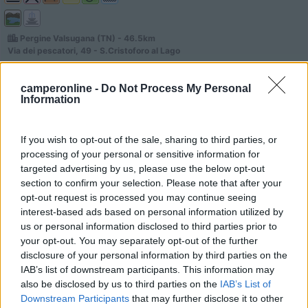
Pergine Valsugana (TN) - 46.5km
Via dei pescatori, 49 - S.Cristoforo al Lago
0
camperonline -
Do Not Process My Personal
Information
If you wish to opt-out of the sale, sharing to third parties, or
processing of your personal or sensitive information for
targeted advertising by us, please use the below opt-out
section to confirm your selection. Please note that after your
opt-out request is processed you may continue seeing
interest-based ads based on personal information utilized by
us or personal information disclosed to third parties prior to
your opt-out. You may separately opt-out of the further
Campeggio
disclosure of your personal information by third parties on the
IAB’s list of downstream participants. This information may
Punta Indiani
also be disclosed by us to third parties on the
IAB’s List of
Downstream Participants
that may further disclose it to other
2
1