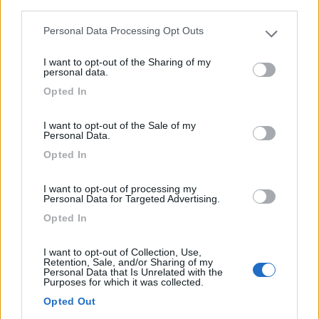
third parties.
Servizi / Posizione
Personal Data Processing Opt Outs
Please note that this website/app uses one or more Google
services and may gather and store information including but
I want to opt-out of the Sharing of my
not limited to your visit or usage behaviour. You may click to
personal data.
grant or deny consent to Google and its third-party tags to
Pergine Valsugana (TN) - 47.6km
Opted In
use your data for below specified purposes in below Google
Loc. Valcanover
consent section.
I want to opt-out of the Sale of my
Personal Data.
1
Opted In
I want to opt-out of processing my
Personal Data for Targeted Advertising.
Opted In
I want to opt-out of Collection, Use,
Retention, Sale, and/or Sharing of my
Personal Data that Is Unrelated with the
Purposes for which it was collected.
Opted Out
Campeggio