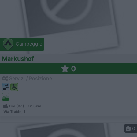
Campeggio
Markushof
0
Servizi / Posizione
Ora (BZ) - 12.3km
Via Truidn, 1
0