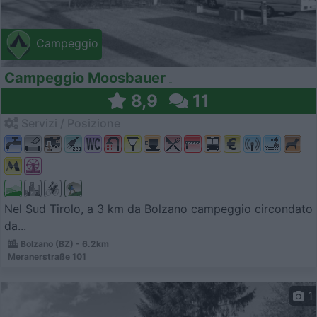
Campeggio
Campeggio Moosbauer
8,9
11
Servizi / Posizione
Nel Sud Tirolo, a 3 km da Bolzano campeggio circondato
da...
Bolzano (BZ) - 6.2km
Meranerstraße 101
1