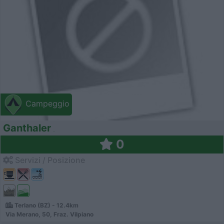
Campeggio
Ganthaler
0
Servizi / Posizione
Terlano (BZ) - 12.4km
Via Merano, 50, Fraz. Vilpiano