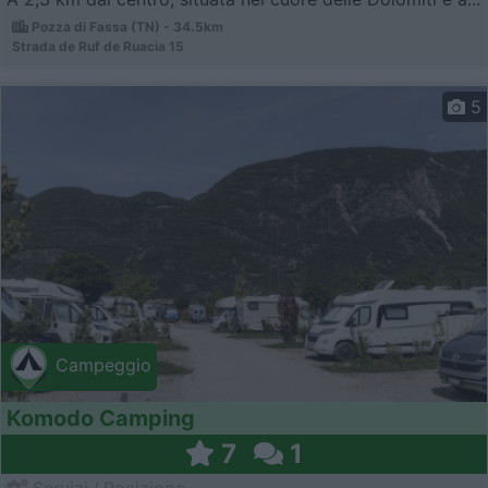
Pozza di Fassa (TN) - 34.5km
Strada de Ruf de Ruacia 15
5
Campeggio
Komodo Camping
7
1
Servizi / Posizione