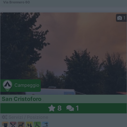
Via Brennero 60
1
Campeggio
San Cristoforo
8
1
Servizi / Posizione