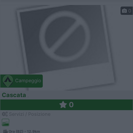
0
Campeggio
Cascata
0
Servizi / Posizione
Ora (BZ) - 12.9km