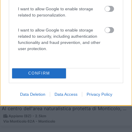
I want to allow Google to enable storage
related to personalization.
I want to allow Google to enable storage
related to security, including authentication
Campeggio
functionality and fraud prevention, and other
user protection.
Camping Montiggl
9
2
Servizi / Posizione
CONFIRM
Data Deletion
Data Access
Privacy Policy
Al centro dell'area naturalistica protetta di Monticolo, ...
Appiano (BZ) - 2.5km
Via Monticolo 62A - Monticolo