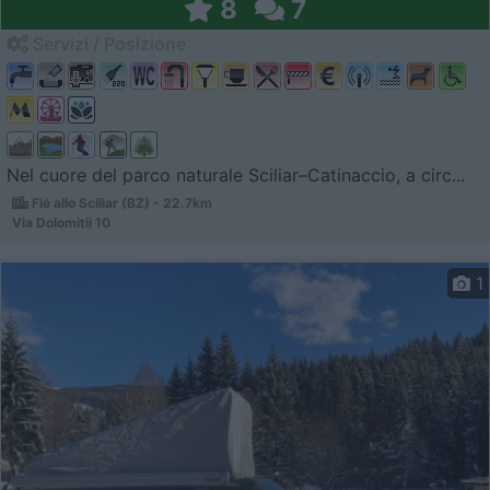
8
7
Servizi / Posizione
Nel cuore del parco naturale Sciliar–Catinaccio, a circ...
Fié allo Sciliar (BZ) - 22.7km
Via Dolomitii 10
1