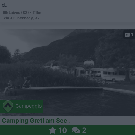
d...
Laives (BZ) - 7.1km
Via J.F. Kennedy, 32
1
Campeggio
Camping Gretl am See
10
2