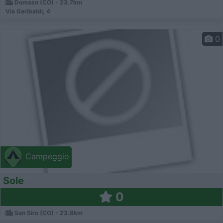
Domaso (CO) - 23.7km
Via Garibaldi, 4
0
Campeggio
Sole
0
San Siro (CO) - 23.8km