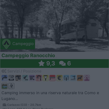
Campeggio
Campeggio Ranocchio
9,3
6
Servizi / Posizione
Camping immerso in una riserva naturale tra Como e
Lugano...
Carlazzo (CO) - 20.7km