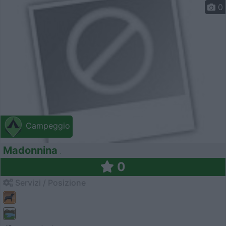
0
Campeggio
Madonnina
0
Servizi / Posizione