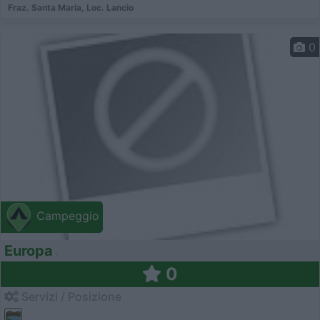
Fraz. Santa Maria, Loc. Lancio
0
Campeggio
Europa
0
Servizi / Posizione