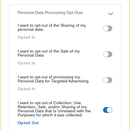
third parties.
Personal Data Processing Opt Outs
Please note that this website/app uses one or more Google
services and may gather and store information including but
I want to opt-out of the Sharing of my
not limited to your visit or usage behaviour. You may click to
personal data.
grant or deny consent to Google and its third-party tags to
Opted In
use your data for below specified purposes in below Google
consent section.
I want to opt-out of the Sale of my
Personal Data.
Campeggio
Opted In
Ideal
I want to opt-out of processing my
Personal Data for Targeted Advertising.
0
Opted In
Consiglio di Rumo (CO) - 21.6km
I want to opt-out of Collection, Use,
Retention, Sale, and/or Sharing of my
Personal Data that Is Unrelated with the
Purposes for which it was collected.
Opted Out