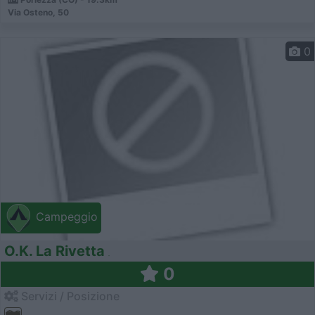
Via Osteno, 50
0
Campeggio
O.K. La Rivetta
0
Servizi / Posizione