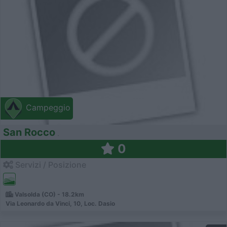
Campeggio
San Rocco
0
Servizi / Posizione
Valsolda (CO) - 18.2km
Via Leonardo da Vinci, 10, Loc. Dasio