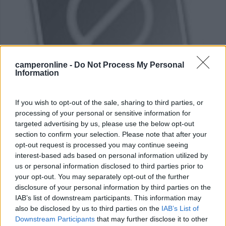
camperonline -
Do Not Process My Personal
Information
Campeggio
If you wish to opt-out of the sale, sharing to third parties, or
processing of your personal or sensitive information for
Vigna del Lago
targeted advertising by us, please use the below opt-out
0
section to confirm your selection. Please note that after your
opt-out request is processed you may continue seeing
Servizi / Posizione
interest-based ads based on personal information utilized by
us or personal information disclosed to third parties prior to
your opt-out. You may separately opt-out of the further
Dongo (CO) - 21.5km
Via alla Vigna Del Lago,58
disclosure of your personal information by third parties on the
IAB’s list of downstream participants. This information may
also be disclosed by us to third parties on the
IAB’s List of
0
Downstream Participants
that may further disclose it to other