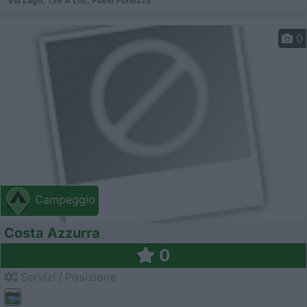
Via Lago, 139 A Loc. Piano Porlezza
0
Campeggio
Costa Azzurra
0
Servizi / Posizione