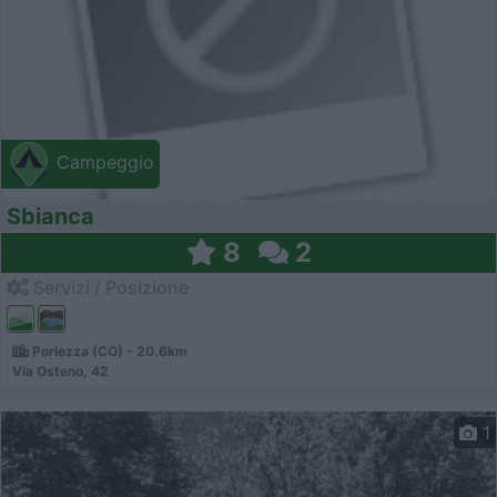
Campeggio
Sbianca
8
2
Servizi / Posizione
Porlezza (CO) - 20.6km
Via Osteno, 42
1