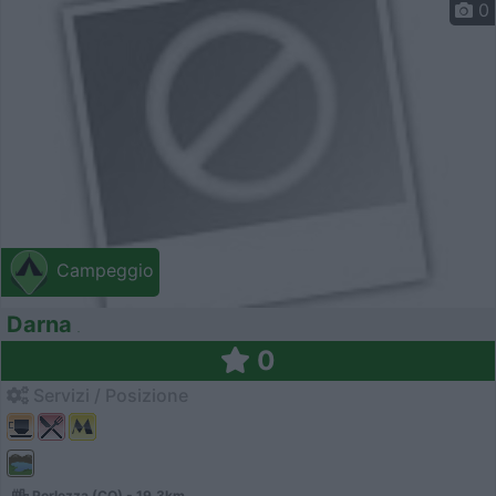
0
Campeggio
Darna
0
Servizi / Posizione
Porlezza (CO) - 19.3km