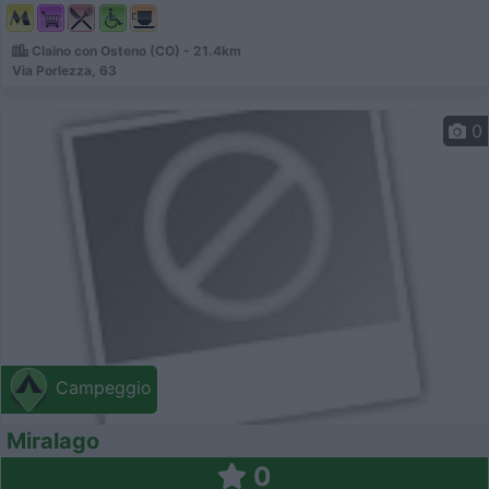
Claino con Osteno (CO) - 21.4km
Via Porlezza, 63
0
Campeggio
Miralago
0