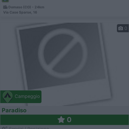
Domaso (CO) - 24km
Via Case Sparse, 16
0
Campeggio
Paradiso
0
Servizi / Posizione