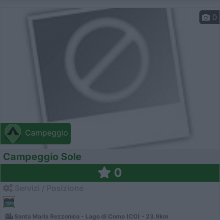
0
Campeggio
Campeggio Sole
0
Servizi / Posizione
Santa Maria Rezzonico - Lago di Como (CO) - 23.9km