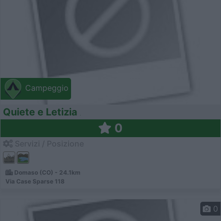
Campeggio
Quiete e Letizia
0
Servizi / Posizione
Domaso (CO) - 24.1km
Via Case Sparse 118
0