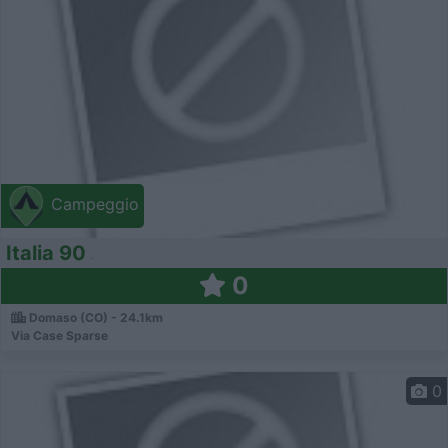
Campeggio
Italia 90
0
Domaso (CO) - 24.1km
Via Case Sparse
0