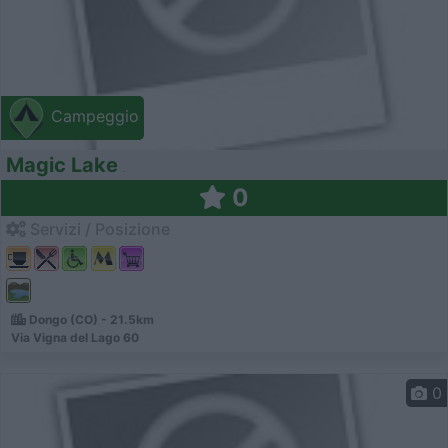
Campeggio
Magic Lake
0
Servizi / Posizione
Dongo (CO) - 21.5km
Via Vigna del Lago 60
0