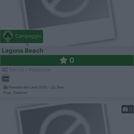
Campeggio
Laguna Beach
0
Servizi / Posizione
Pianello del Lario (CO) - 22.1km
Fraz. Calozzo
0