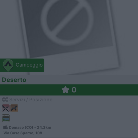
Campeggio
Deserto
0
Servizi / Posizione
Domaso (CO) - 24.2km
Via Case Sparse, 108