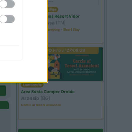
Trentino Alto Adige
Family Wellness Resort Vidor
Pozza di Fassa
(TN)
Happy & Active Camping - Short Stay
PROMO
Fino al 27/08/26
Lombardia
Area Sosta Camper Orobie
Ardesio
(BG)
Caccia ai tesori arancioni