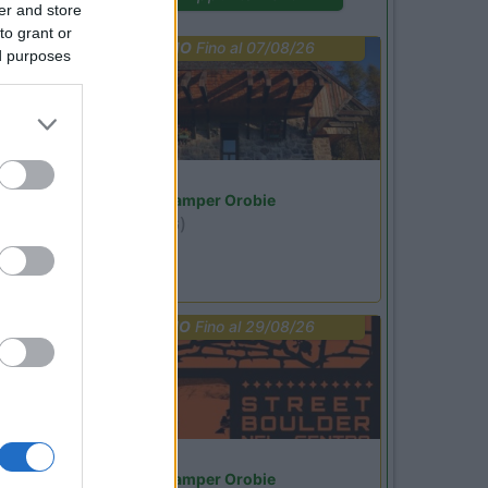
er and store
to grant or
PROMO
Fino al 07/08/26
ed purposes
Lombardia
Area Sosta Camper Orobie
Ardesio
(BG)
jazz in quota
PROMO
Fino al 29/08/26
Lombardia
Area Sosta Camper Orobie