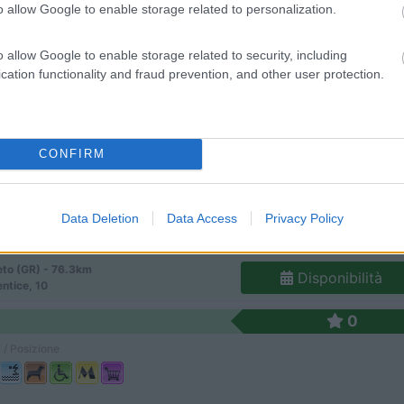
o allow Google to enable storage related to personalization.
o allow Google to enable storage related to security, including
ttura immersa in una pineta secolare nel cuore del...
cation functionality and fraud prevention, and other user protection.
 di Grosseto (GR) - 76.2km
Disponibilità
 Trappola, 180
4
4
CONFIRM
 / Posizione
Data Deletion
Data Access
Privacy Policy
to (GR) - 76.3km
Disponibilità
entice, 10
0
 / Posizione