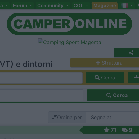
ta
Forum
Community
COL
Magazine
T) e dintorni
Struttura
Cerca
Cerca
Ordina per
7,1
9