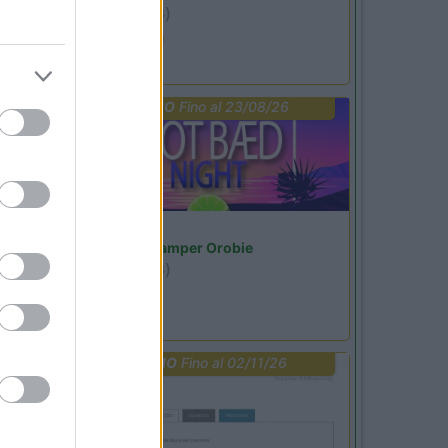
Ardesio
(BG)
Ardesio si blocca
PROMO
Fino al 23/08/26
Lombardia
Area Sosta Camper Orobie
Ardesio
(BG)
Not baed night
PROMO
Fino al 02/11/26