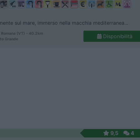
mente sul mare, immerso nella macchia mediterranea...
 Romana (VT) - 40.2km
Disponibilità
ito Grande
9,5
4