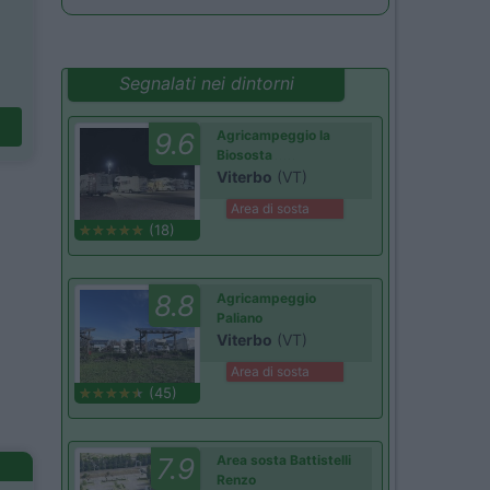
Segnalati nei dintorni
9.6
Agricampeggio la
Biososta
Viterbo
(VT)
Area di sosta
(18)
8.8
Agricampeggio
Paliano
Viterbo
(VT)
Area di sosta
(45)
7.9
Area sosta Battistelli
Renzo