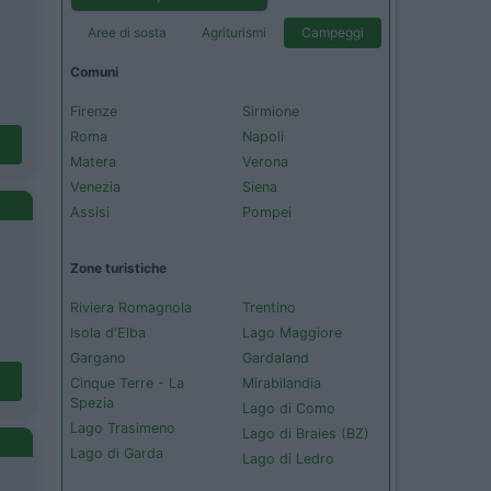
Aree di sosta
Agriturismi
Campeggi
Comuni
Firenze
Sirmione
Roma
Napoli
Matera
Verona
Venezia
Siena
Assisi
Pompei
Zone turistiche
Riviera Romagnola
Trentino
Isola d'Elba
Lago Maggiore
Gargano
Gardaland
Cinque Terre - La
Mirabilandia
Spezia
Lago di Como
Lago Trasimeno
Lago di Braies (BZ)
Lago di Garda
Lago di Ledro