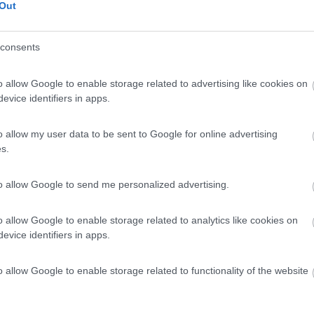
Out
re del Parco Naturale della Maremma, all'interno d...
consents
ne (GR) - 63.3km
Disponibilità
monese km 13
o allow Google to enable storage related to advertising like cookies on
evice identifiers in apps.
8,9
9
o allow my user data to be sent to Google for online advertising
 / Posizione
s.
to allow Google to send me personalized advertising.
dal centro, la struttura con accesso diretto alla ...
o allow Google to enable storage related to analytics like cookies on
oli (RM) - 66.7km
Disponibilità
, 125/129
evice identifiers in apps.
7,7
18
o allow Google to enable storage related to functionality of the website
 / Posizione