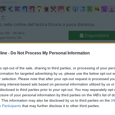
 / Posizione
 nelle colline dell'antica Etruria a poca distanza...
no (SI) - 48.8km
Disponibilità
agno Santo, 29
iano
6
3
ine -
Do Not Process My Personal Information
 / Posizione
to opt-out of the sale, sharing to third parties, or processing of your per
formation for targeted advertising by us, please use the below opt-out s
r selection. Please note that after your opt-out request is processed y
nano Romano (RM) - 53.4km
eing interest-based ads based on personal information utilized by us or
Disponibilità
vene Palo km 7,2, Loc. Pianoro
disclosed to third parties prior to your opt-out. You may separately opt-
losure of your personal information by third parties on the IAB’s list of
. This information may also be disclosed by us to third parties on the
IA
8,4
11
Participants
that may further disclose it to other third parties.
 / Posizione