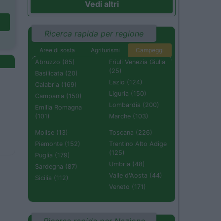
Vedi altri
Ricerca rapida per regione
Aree di sosta
Agriturismi
Campeggi
Abruzzo (85)
Friuli Venezia Giulia
(25)
Basilicata (20)
Lazio (124)
Calabria (169)
Liguria (150)
Campania (150)
Lombardia (200)
Emilia Romagna
(101)
Marche (103)
Molise (13)
Toscana (226)
Piemonte (152)
Trentino Alto Adige
(125)
Puglia (179)
Umbria (48)
Sardegna (87)
Valle d'Aosta (44)
Sicilia (112)
Veneto (171)