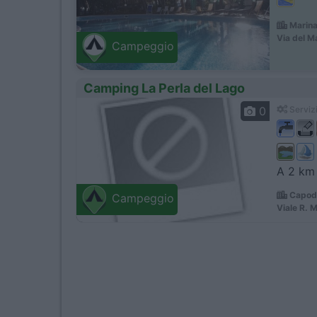
Marina
Via del M
Campeggio
Camping La Perla del Lago
0
Servizi
A 2 km 
Capodi
Campeggio
Viale R. 