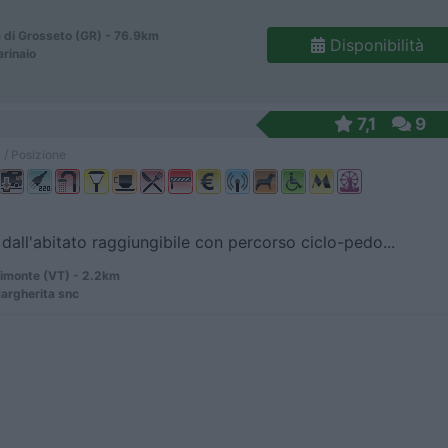
 di Grosseto (GR) - 76.9km
Disponibilità
arinaio
7,1
9
 / Posizione
dall'abitato raggiungibile con percorso ciclo-pedo...
monte (VT) - 2.2km
Margherita snc