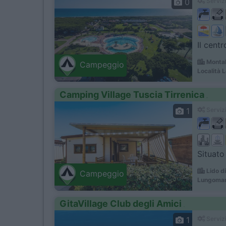
0
Servizi
Il cent
Montal
Campeggio
Località 
Camping Village Tuscia Tirrenica
1
Servizi
Situato
Lido di
Campeggio
Lungomare
GitaVillage Club degli Amici
1
Servizi