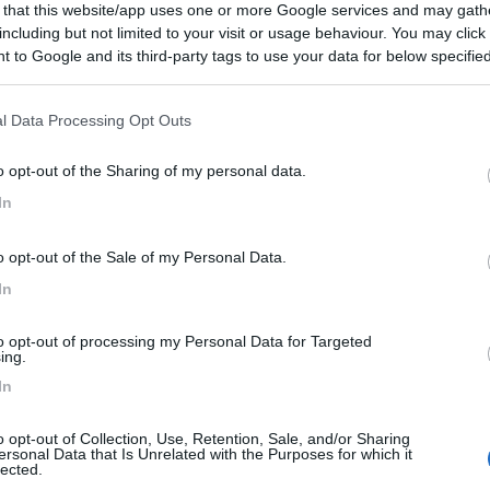
 that this website/app uses one or more Google services and may gath
including but not limited to your visit or usage behaviour. You may click 
 to Google and its third-party tags to use your data for below specifi
ogle consent section.
a Albinia e situato direttamente sul mare, il vil...
l Data Processing Opt Outs
a (GR) - 59.2km
Disponibilità
vinciale della Giannella
o opt-out of the Sharing of my personal data.
5,2
4
In
 / Posizione
o opt-out of the Sale of my Personal Data.
In
struttura direttamente sul mare, con villini e pi...
to opt-out of processing my Personal Data for Targeted
ing.
llo (GR) - 59.5km
Disponibilità
ia km 154,2, Fraz. Albinia
In
4,4
5
o opt-out of Collection, Use, Retention, Sale, and/or Sharing
ersonal Data that Is Unrelated with the Purposes for which it
 / Posizione
lected.