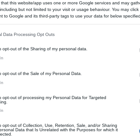
 that this website/app uses one or more Google services and may gath
 / Posizione
including but not limited to your visit or usage behaviour. You may click 
 to Google and its third-party tags to use your data for below specifi
ogle consent section.
di Fassa a 50 m dal centro paese e a poca distanza...
l Data Processing Opt Outs
ello di Fassa (TN) - 161.9km
Disponibilità
o opt-out of the Sharing of my personal data.
 Greva, 39
In
7
1
 / Posizione
o opt-out of the Sale of my Personal Data.
In
to opt-out of processing my Personal Data for Targeted
 nei boschi bavaresi e a 1,8 dal centro, il campeg...
ing.
In
ng - 10.3km
äusl 1
o opt-out of Collection, Use, Retention, Sale, and/or Sharing
ersonal Data that Is Unrelated with the Purposes for which it
8
1
lected.