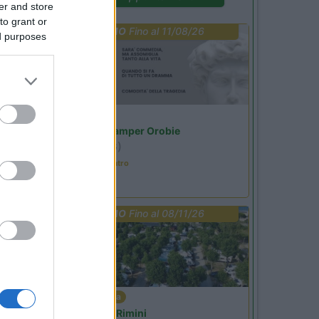
er and store
to grant or
PROMO
Fino al 11/08/26
ed purposes
Lombardia
Area Sosta Camper Orobie
Ardesio
(BG)
Incontri con il teatro
PROMO
Fino al 08/11/26
Emilia Romagna
Camper Park Rimini