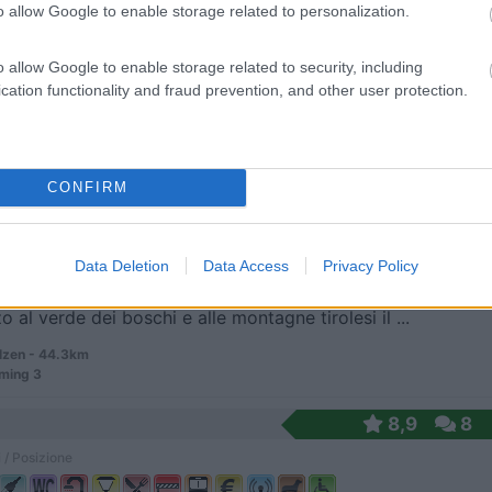
o allow Google to enable storage related to personalization.
o allow Google to enable storage related to security, including
io a conduzione famigliare con annesso maneggio co...
cation functionality and fraud prevention, and other user protection.
 - 34km
er Bundesstrasse
8
1
CONFIRM
 / Posizione
Data Deletion
Data Access
Privacy Policy
 al verde dei boschi e alle montagne tirolesi il ...
lzen - 44.3km
ming 3
8,9
8
 / Posizione