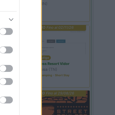
Miramare
(RN)
Benefit Card
PROMO
Fino al 02/11/26
Trentino Alto Adige
Family Wellness Resort Vidor
Pozza di Fassa
(TN)
Happy & Active Camping - Short Stay
PROMO
Fino al 29/08/26