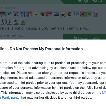
7,8
13
 / Posizione
re della Val di Fassa, a 550 metri dal centro e vi...
i (TN) - 161.2km
Disponibilità
 Pareda, 60
ine -
Do Not Process My Personal Information
8
7
 / Posizione
to opt-out of the sale, sharing to third parties, or processing of your per
formation for targeted advertising by us, please use the below opt-out s
r selection. Please note that after your opt-out request is processed y
eing interest-based ads based on personal information utilized by us or
re del parco naturale Sciliar–Catinaccio, a circ...
disclosed to third parties prior to your opt-out. You may separately opt-
losure of your personal information by third parties on the IAB’s list of
o Sciliar (BZ) - 161.3km
Disponibilità
tii 10
. This information may also be disclosed by us to third parties on the
IA
Participants
that may further disclose it to other third parties.
8,8
32