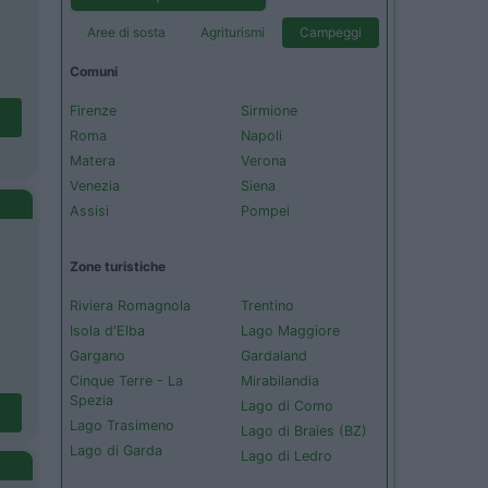
Aree di sosta
Agriturismi
Campeggi
Comuni
Firenze
Sirmione
Roma
Napoli
Matera
Verona
Venezia
Siena
Assisi
Pompei
Zone turistiche
Riviera Romagnola
Trentino
Isola d'Elba
Lago Maggiore
Gargano
Gardaland
Cinque Terre - La
Mirabilandia
Spezia
Lago di Como
Lago Trasimeno
Lago di Braies (BZ)
Lago di Garda
Lago di Ledro