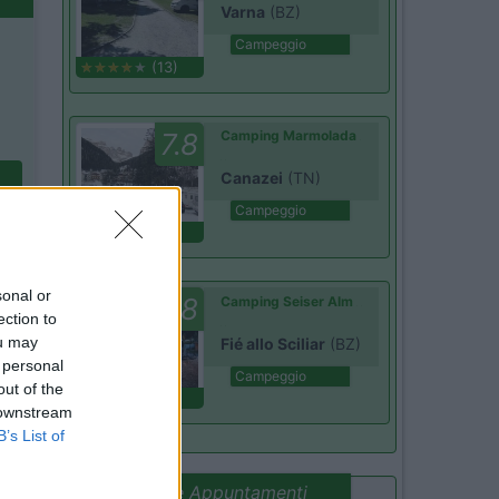
Varna
(BZ)
Campeggio
(13)
7.8
Camping Marmolada
Canazei
(TN)
Campeggio
(13)
sonal or
8
Camping Seiser Alm
ection to
ou may
Fié allo Sciliar
(BZ)
 personal
Campeggio
out of the
(7)
 downstream
B’s List of
Promo e Appuntamenti