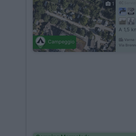
1
Servizi
A 1,5 k
Varna 
Campeggio
Via Brenn