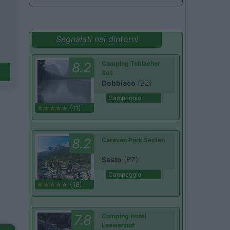
Segnalati nei dintorni
8.2
Camping Toblacher
See
Dobbiaco
(BZ)
Campeggio
(11)
8.2
Caravan Park Sexten
Sesto
(BZ)
Campeggio
(18)
7.8
Camping Hotel
Loewenhof