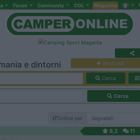
ta
Forum
Community
COL
Magazine
ania e dintorni
Struttura
Cerca
Cerca
Ordina per
8,2
11