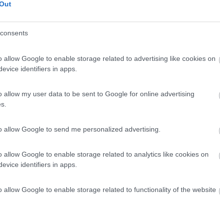
 / Posizione
Out
consents
il campeggio è disponibile un’area dedicata cam...
o allow Google to enable storage related to advertising like cookies on
orf - Hochberg - 19.2km
evice identifiers in apps.
8
1
o allow my user data to be sent to Google for online advertising
s.
 / Posizione
to allow Google to send me personalized advertising.
i senza delimitazioni, in piano su breccia, senza ...
o allow Google to enable storage related to analytics like cookies on
evice identifiers in apps.
ding - 23.6km
o allow Google to enable storage related to functionality of the website
9
1
 / Posizione