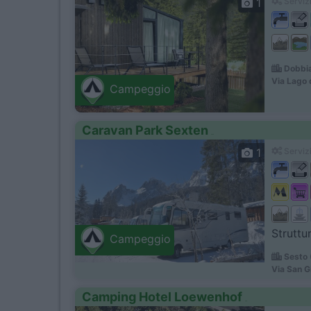
1
Servizi
Dobbia
Via Lago 
Campeggio
Caravan Park Sexten
1
Servizi
Struttur
Campeggio
Sesto 
Via San G
Camping Hotel Loewenhof