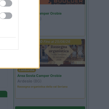
Lombardia
Area Sosta Camper Orobie
Ardesio
(BG)
Ardesio si blocca
PROMO
Fino al 25/08/26
Lombardia
Area Sosta Camper Orobie
Ardesio
(BG)
Rassegna organistica della val Seriana