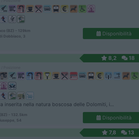
 / Posizione
co (BZ) - 129km
Disponibilità
di Dobbiaco, 3
8,2
18
 / Posizione
a inserita nella natura boscosa delle Dolomiti, i...
(BZ) - 132.5km
Disponibilità
iuseppe, 54
7,8
13