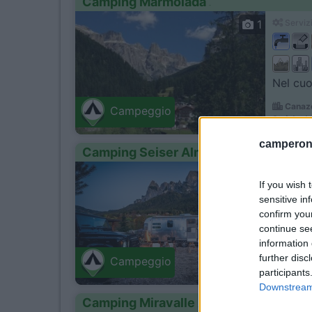
Camping Marmolada
1
Servizi
Nel cuo
Canaze
Campeggio
Strèda de
camperonl
Camping Seiser Alm
1
Servizi
If you wish 
sensitive in
confirm you
continue se
Nel cuo
information 
further disc
Fié all
Campeggio
Via Dolomi
participants
Downstream 
Camping Miravalle