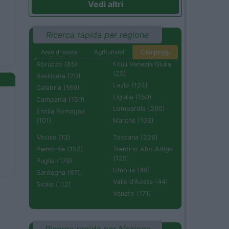
Vedi altri
Ricerca rapida per regione
Aree di sosta
Agriturismi
Campeggi
Abruzzo (85)
Friuli Venezia Giulia
(25)
Basilicata (20)
Lazio (124)
Calabria (169)
Liguria (150)
Campania (150)
Lombardia (200)
Emilia Romagna
(101)
Marche (103)
Molise (13)
Toscana (226)
Piemonte (152)
Trentino Alto Adige
(125)
Puglia (179)
Umbria (48)
Sardegna (87)
Valle d'Aosta (44)
Sicilia (112)
Veneto (171)