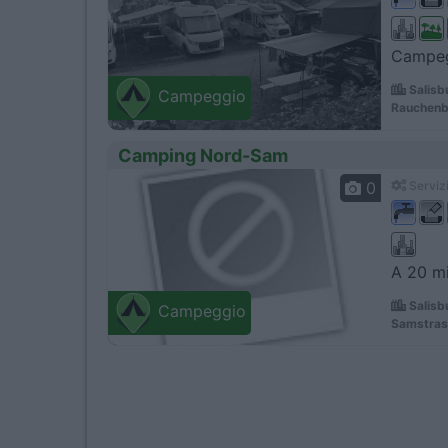
Campegg
Salisb
Campeggio
Rauchenbi
Camping Nord-Sam
0
Servizi
A 20 mi
Salisb
Campeggio
Samstras