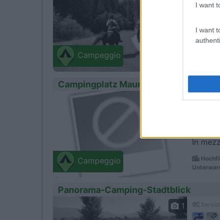
I want t
I want t
Campegg
authenti
Unken
Campeggio
B178 Lof
Campingplatz Maurerhaeusl
0
Servizi
In mezzo
Hochfi
Campeggio
Unterwar
Panorama-Camping-Stadtblick
1
Servizi