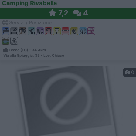
Camping Rivabella
7,2
4
Servizi / Posizione
Lecco (LC) - 34.4km
Via alla Spiaggia, 35 - Loc. Chiuso
0