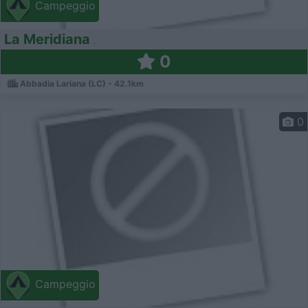
Campeggio
La Meridiana
0
Abbadia Lariana (LC) - 42.1km
0
Campeggio