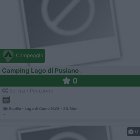
Campeggio
Camping Lago di Pusiano
0
Servizi / Posizione
Eupilio - Lago di Como (CO) - 30.6km
-
0