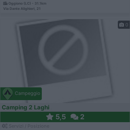
Oggiono (LC) - 31.1km
Via Dante Alighieri, 21
0
Campeggio
Camping 2 Laghi
5,5
2
Servizi / Posizione