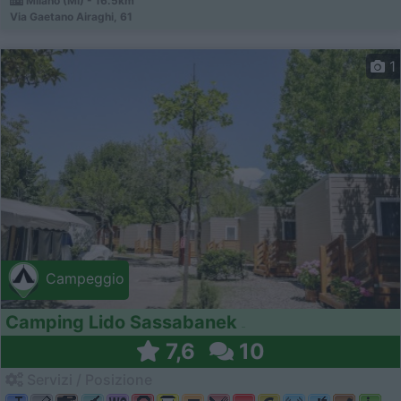
Milano (MI) - 16.5km
Via Gaetano Airaghi, 61
1
Campeggio
Camping Lido Sassabanek
7,6
10
Servizi / Posizione