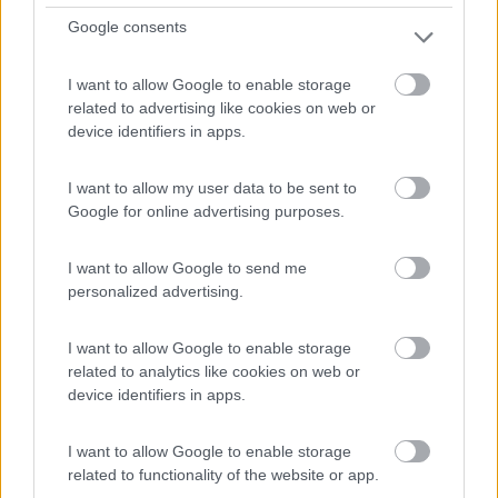
Google consents
I want to allow Google to enable storage
related to advertising like cookies on web or
device identifiers in apps.
I want to allow my user data to be sent to
Campeggio
Google for online advertising purposes.
VILLAGGIO TURISTICO ALPE FUIN
I want to allow Google to send me
0
personalized advertising.
Servizi / Posizione
I want to allow Google to enable storage
related to analytics like cookies on web or
SORMANO (CO) - 41.4km
device identifiers in apps.
via case sparse 23
I want to allow Google to enable storage
related to functionality of the website or app.