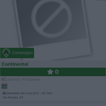
Campeggio
Continental
0
Servizi / Posizione
Mandello del Lario (LC) - 43.7km
Via Statale, 93