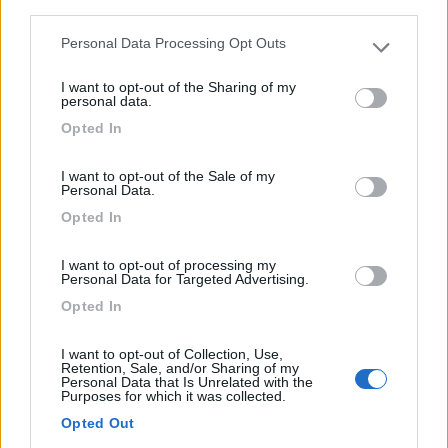
third parties.
Personal Data Processing Opt Outs
Please note that this website/app uses one or more Google
Campeggio
services and may gather and store information including but
I want to opt-out of the Sharing of my
not limited to your visit or usage behaviour. You may click to
personal data.
La Spiaggia
grant or deny consent to Google and its third-party tags to
Opted In
8
1
use your data for below specified purposes in below Google
consent section.
Servizi / Posizione
I want to opt-out of the Sale of my
Personal Data.
Opted In
Campeggio piccolo, presenza in prevalenza di bungalow,
I want to opt-out of processing my
Personal Data for Targeted Advertising.
co...
Opted In
Abbadia Lariana (LC) - 41.3km
via al Campeggio, 5
I want to opt-out of Collection, Use,
Retention, Sale, and/or Sharing of my
0
Personal Data that Is Unrelated with the
Purposes for which it was collected.
Opted Out