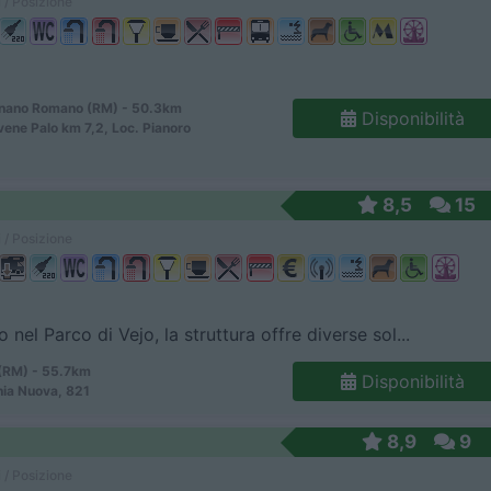
 / Posizione
nano Romano (RM) - 50.3km
Disponibilità
vene Palo km 7,2, Loc. Pianoro
8,5
15
 / Posizione
 nel Parco di Vejo, la struttura offre diverse sol...
RM) - 55.7km
Disponibilità
nia Nuova, 821
8,9
9
 / Posizione