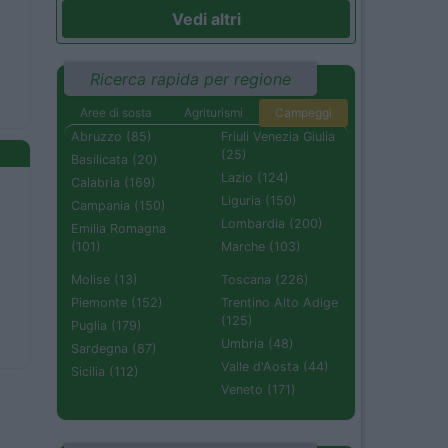
Vedi altri
Ricerca rapida per regione
Aree di sosta
Agriturismi
Campeggi
Abruzzo (85)
Friuli Venezia Giulia
(25)
Basilicata (20)
Lazio (124)
Calabria (169)
Liguria (150)
Campania (150)
Lombardia (200)
Emilia Romagna
(101)
Marche (103)
Molise (13)
Toscana (226)
Piemonte (152)
Trentino Alto Adige
(125)
Puglia (179)
Umbria (48)
Sardegna (87)
Valle d'Aosta (44)
Sicilia (112)
Veneto (171)