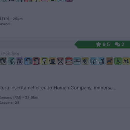
i (TR) - 25km
anacci
9,5
2
 / Posizione
ttura inserita nel circuito Human Company, immersa...
Romano (RM) - 32.5km
 Sassete, 28