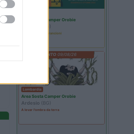
Lombardia
Area Sosta Camper Orobie
Ardesio
(BG)
Caccia ai tesori arancioni
EVENTO
09/08/26
Lombardia
Area Sosta Camper Orobie
Ardesio
(BG)
A levar l'ombra da terra