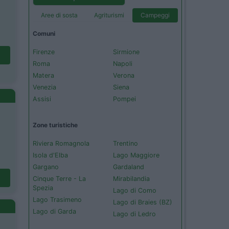
Aree di sosta
Agriturismi
Campeggi
Comuni
Firenze
Sirmione
Roma
Napoli
Matera
Verona
Venezia
Siena
Assisi
Pompei
Zone turistiche
Riviera Romagnola
Trentino
Isola d'Elba
Lago Maggiore
Gargano
Gardaland
Cinque Terre - La
Mirabilandia
Spezia
Lago di Como
Lago Trasimeno
Lago di Braies (BZ)
Lago di Garda
Lago di Ledro