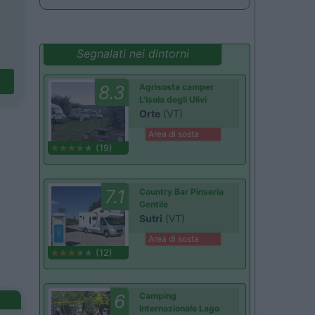
Segnalati nei dintorni
8.3
Agrisosta camper
L'Isola degli Ulivi
Orte
(VT)
Area di sosta
(19)
7.1
Country Bar Pinseria
Gentile
Sutri
(VT)
Area di sosta
(12)
6
Camping
Internazionale Lago