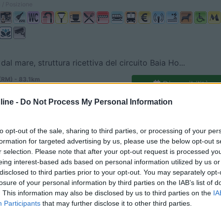
 / Posizione
dal mare, struttura ricettiva del circuito Baia Ho...
RM) - 83.1km
Disponibilità
stelfusano, 195
ine -
Do Not Process My Personal Information
7,3
9
 / Posizione
to opt-out of the sale, sharing to third parties, or processing of your per
formation for targeted advertising by us, please use the below opt-out s
r selection. Please note that after your opt-out request is processed y
eing interest-based ads based on personal information utilized by us or
 sul Lungomare delle Nereidi e a circa 5 km dallo ...
disclosed to third parties prior to your opt-out. You may separately opt-
losure of your personal information by third parties on the IAB’s list of
 Tarquinia (VT) - 89.9km
Disponibilità
 delle Nereidi, 301
. This information may also be disclosed by us to third parties on the
IA
Participants
that may further disclose it to other third parties.
7,1
9