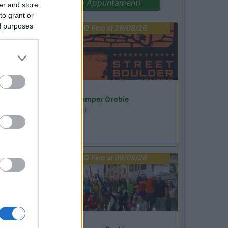
Promo e Appuntamenti
er and store
to grant or
ed purposes
PROMO
Fino al 29/08/26
Lombardia
Area Sosta Camper Orobie
Ardesio
(BG)
Ardesio si blocca
PROMO
Fino al 09/08/26
Lombardia