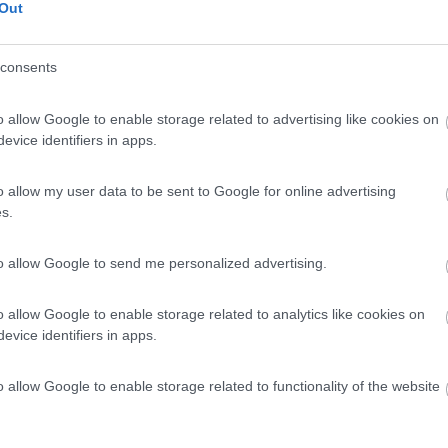
 / Posizione
Out
consents
ive del lago di Piediluco, immerso nel verde, area...
o allow Google to enable storage related to advertising like cookies on
uco (TR) - 13.8km
arina, Lago di Piediluco
evice identifiers in apps.
7,4
32
o allow my user data to be sent to Google for online advertising
s.
 / Posizione
to allow Google to send me personalized advertising.
 struttura con piazzole non delimitate, ombreggiat...
o allow Google to enable storage related to analytics like cookies on
evice identifiers in apps.
(TR) - 16.2km
ta, 34 - Loc. Campacci
o allow Google to enable storage related to functionality of the website
2
1
 / Posizione