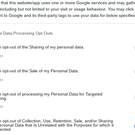
 that this website/app uses one or more Google services and may gath
 / Posizione
including but not limited to your visit or usage behaviour. You may click 
 to Google and its third-party tags to use your data for below specifi
ogle consent section.
ro vacanze si trova nella Maremma Tosco-Laziale, d...
l Data Processing Opt Outs
to di Castro (VT) - 94.8km
Disponibilità
o opt-out of the Sharing of my personal data.
Le Casalette
In
0
 / Posizione
o opt-out of the Sale of my Personal Data.
In
one (TR) - 9.4km
to opt-out of processing my Personal Data for Targeted
i
ing.
In
o opt-out of Collection, Use, Retention, Sale, and/or Sharing
ersonal Data that Is Unrelated with the Purposes for which it
7,8
25
lected.