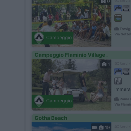
0
Servizi
Trevig
Via Sette
Campeggio
Campeggio Flaminio Village
1
Servizi
Immerso
Roma (
Campeggio
Via Flami
Gotha Beach
19
Servizi