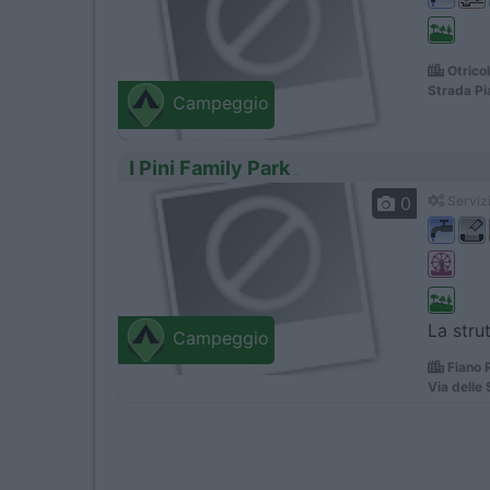
Otricol
Strada Pi
Campeggio
I Pini Family Park
0
Servizi
La stru
Campeggio
Fiano 
Via delle