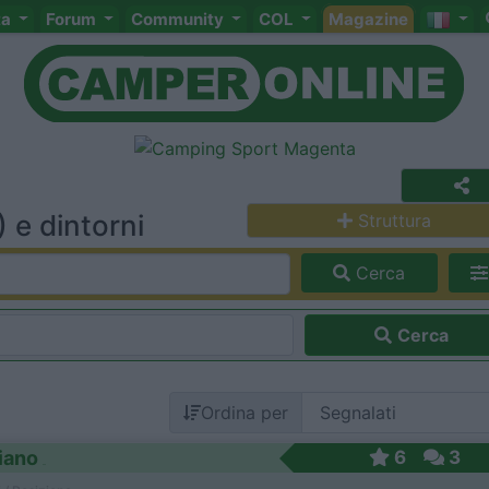
ta
Forum
Community
COL
Magazine
 e dintorni
Struttura
Cerca
Cerca
Ordina per
iano
6
3