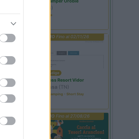
Area Sosta Camper Orobie
Ardesio
(BG)
Ardesio in scatola
PROMO
Fino al 02/11/26
Trentino Alto Adige
Family Wellness Resort Vidor
Pozza di Fassa
(TN)
Happy & Active Camping - Short Stay
PROMO
Fino al 27/08/26