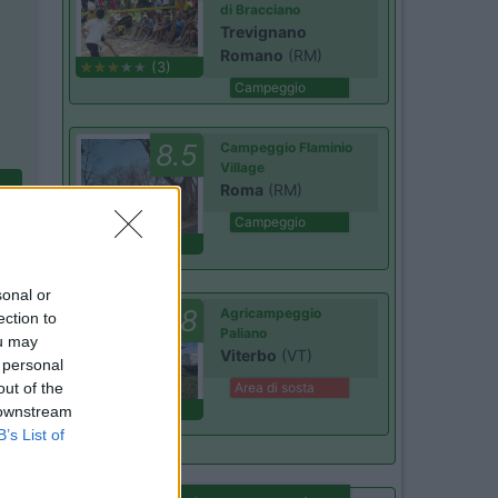
di Bracciano
Trevignano
Romano
(RM)
(3)
Campeggio
8.5
Campeggio Flaminio
Village
Roma
(RM)
Campeggio
(15)
sonal or
8.8
Agricampeggio
ection to
Paliano
ou may
Viterbo
(VT)
 personal
out of the
Area di sosta
(45)
 downstream
B’s List of