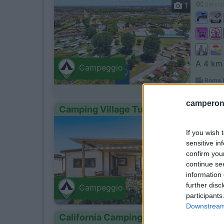
1
Servizi
A 4 km 
Campeggio
Roma (
Via di Ca
camperonl
Camping Village Tuscia Tirrenica
1
Servizi
If you wish 
sensitive in
confirm you
continue se
Situato
information 
further disc
Lido di
Campeggio
Lungomare
participants
Downstream 
California Camping Village