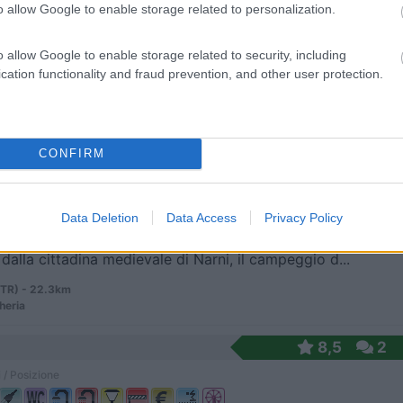
o allow Google to enable storage related to personalization.
o allow Google to enable storage related to security, including
cation functionality and fraud prevention, and other user protection.
o (RI) - 16.7km
, Strada Statale 4
9
3
CONFIRM
 / Posizione
Data Deletion
Data Access
Privacy Policy
dalla cittadina medievale di Narni, il campeggio d...
(TR) - 22.3km
heria
8,5
2
 / Posizione