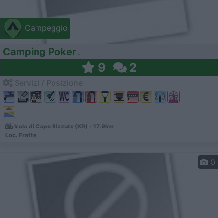
Campeggio
Camping Poker
9
2
Servizi / Posizione
Isola di Capo Rizzuto (KR) - 17.9km
Loc. Fratte
0