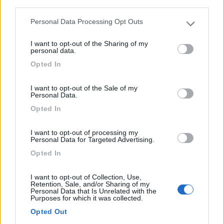
Servizi / Posizione
third parties.
Personal Data Processing Opt Outs
Please note that this website/app uses one or more Google
services and may gather and store information including but
I want to opt-out of the Sharing of my
Bellissimo mare con spiaggia scogli e calette
not limited to your visit or usage behaviour. You may click to
personal data.
suggestive....
grant or deny consent to Google and its third-party tags to
Opted In
use your data for below specified purposes in below Google
Crotone (KR) - 13.5km
consent section.
Loc. Alfieri
I want to opt-out of the Sale of my
Personal Data.
0
Opted In
I want to opt-out of processing my
Personal Data for Targeted Advertising.
Opted In
I want to opt-out of Collection, Use,
Retention, Sale, and/or Sharing of my
Personal Data that Is Unrelated with the
Purposes for which it was collected.
Opted Out