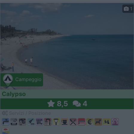
1
Campeggio
Calypso
8,5
4
Servizi / Posizione