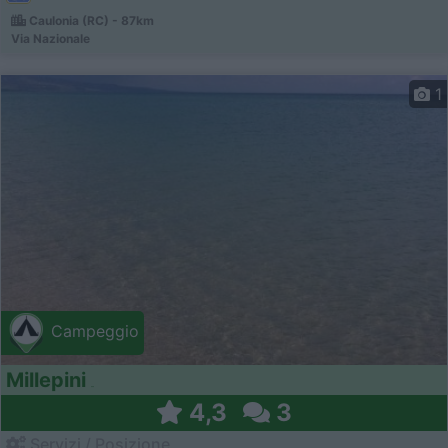
Caulonia (RC) - 87km
Via Nazionale
1
Campeggio
Millepini
4,3
3
Servizi / Posizione