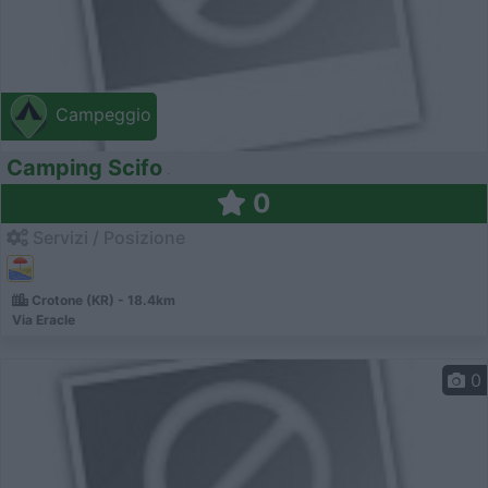
Campeggio
Camping Scifo
0
Servizi / Posizione
Crotone (KR) - 18.4km
Via Eracle
0