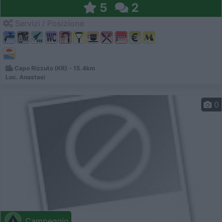
5
2
Servizi / Posizione
Capo Rizzuto (KR) - 15.4km
Loc. Anastasi
0
Campeggio