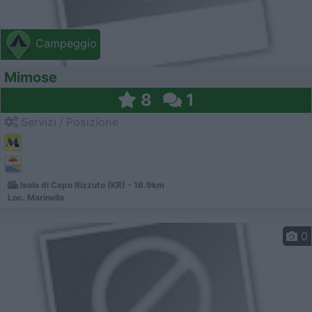
Campeggio
Mimose
8
1
Servizi / Posizione
Isola di Capo Rizzuto (KR) - 16.9km
Loc. Marinella
0