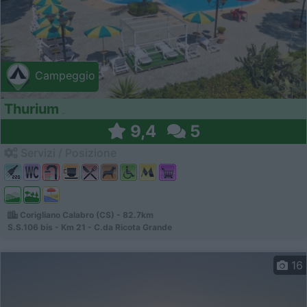
Campeggio
Thurium
9,4
5
Servizi / Posizione
Corigliano Calabro (CS) - 82.7km
S.S.106 bis - Km 21 - C.da Ricota Grande
16