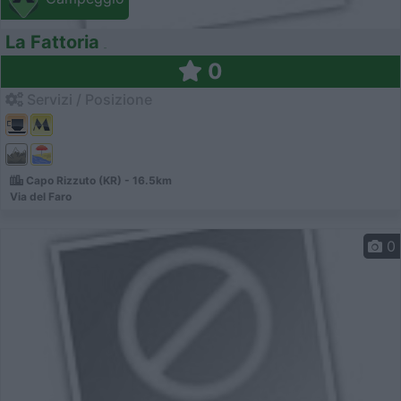
La Fattoria
0
Servizi / Posizione
Capo Rizzuto (KR) - 16.5km
Via del Faro
0