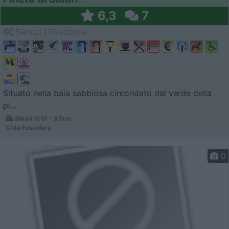
6,3
7
Servizi / Posizione
Situato nella baia sabbiosa circondato dal verde della
pi...
Sibari (CS) - 93km
C/da Fuscolara
0