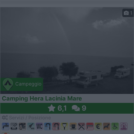
1
Campeggio
Camping Hera Lacinia Mare
6,1
9
Servizi / Posizione