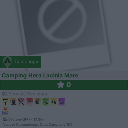
Campeggio
Camping Hera Lacinia Mare
0
Servizi / Posizione
Crotone (KR) - 17.3km
Via per Capocolonna, C.da Campione 101