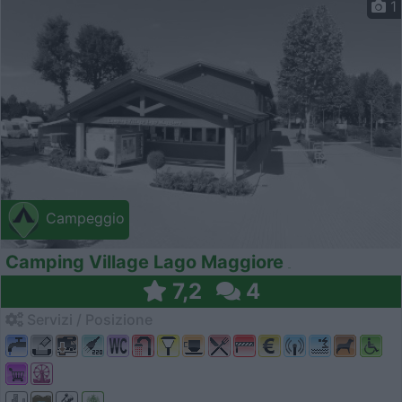
1
Campeggio
Camping Village Lago Maggiore
7,2
4
Servizi / Posizione