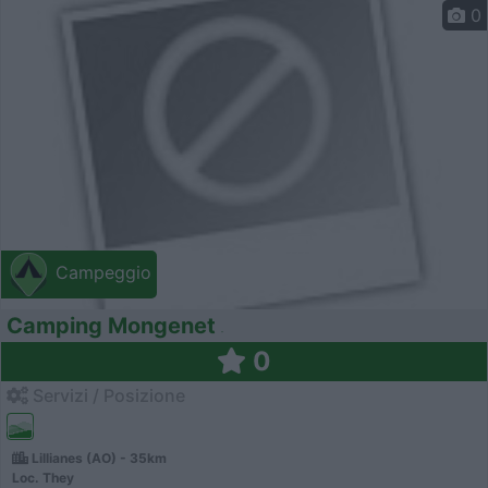
0
Campeggio
Camping Mongenet
0
Servizi / Posizione
Lillianes (AO) - 35km
Loc. They