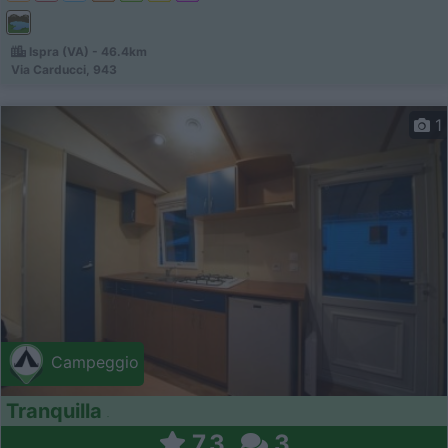
Ispra (VA) - 46.4km
Via Carducci, 943
1
Campeggio
Tranquilla
7,3
3