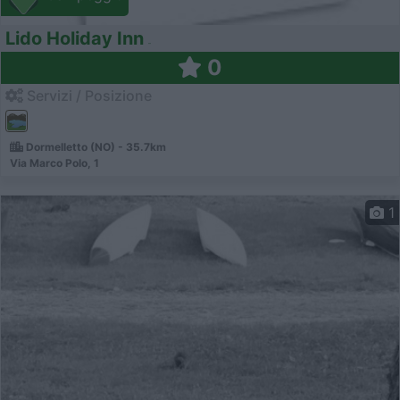
Lido Holiday Inn
0
Servizi / Posizione
Dormelletto (NO) - 35.7km
Via Marco Polo, 1
1