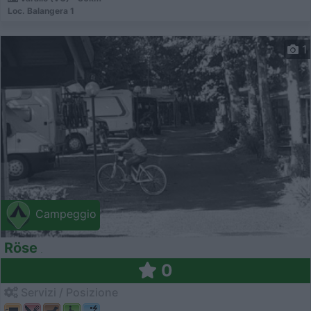
Loc. Balangera 1
1
Campeggio
Röse
0
Servizi / Posizione