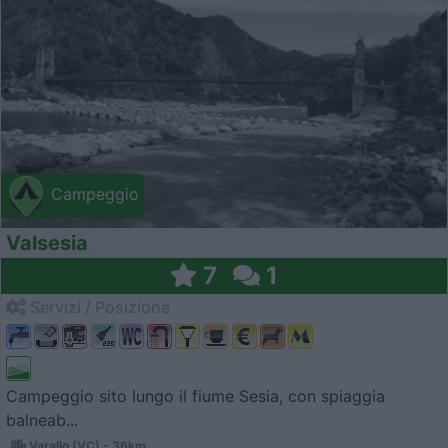
Campeggio
Valsesia
7
1
Servizi / Posizione
Campeggio sito lungo il fiume Sesia, con spiaggia
balneab...
Varallo (VC) - 36km