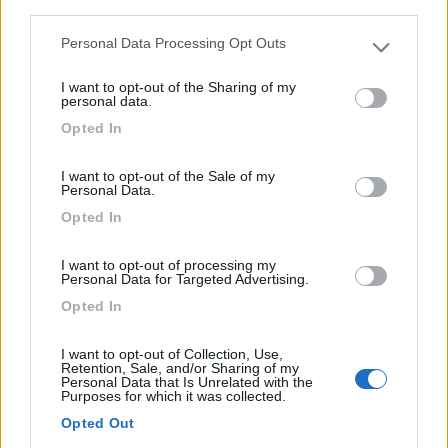
third parties.
Personal Data Processing Opt Outs
Please note that this website/app uses one or more Google
services and may gather and store information including but
I want to opt-out of the Sharing of my
not limited to your visit or usage behaviour. You may click to
personal data.
grant or deny consent to Google and its third-party tags to
Opted In
use your data for below specified purposes in below Google
consent section.
I want to opt-out of the Sale of my
Personal Data.
Campeggio
Opted In
Della Serra
I want to opt-out of processing my
0
Personal Data for Targeted Advertising.
Opted In
Servizi / Posizione
I want to opt-out of Collection, Use,
Retention, Sale, and/or Sharing of my
Torrazzo (BI) - 23.6km
Personal Data that Is Unrelated with the
Via Burolo, 4
Purposes for which it was collected.
Opted Out
1