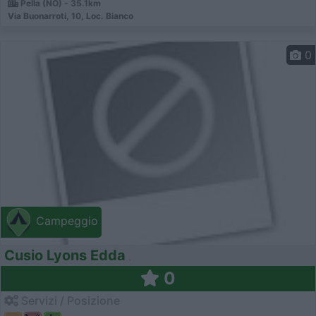
Pella (NO) - 35.1km
Via Buonarroti, 10, Loc. Bianco
0
Campeggio
Cusio Lyons Edda
0
Servizi / Posizione