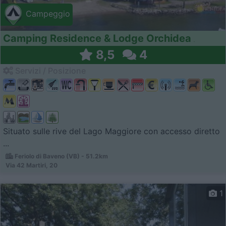
Campeggio
Camping Residence & Lodge Orchidea
8,5
4
Servizi / Posizione
Situato sulle rive del Lago Maggiore con accesso diretto
...
Feriolo di Baveno (VB) - 51.2km
Via 42 Martiri, 20
1