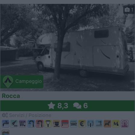
1
Campeggio
Rocca
8,3
6
Servizi / Posizione