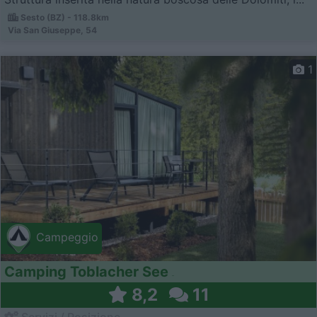
Sesto (BZ) - 118.8km
Via San Giuseppe, 54
1
Campeggio
Camping Toblacher See
8,2
11
Servizi / Posizione