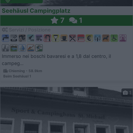
Seehäusl Campingplatz
7
1
Servizi / Posizione
Immerso nei boschi bavaresi e a 1,8 dal centro, il
campeg...
Chieming - 58.9km
Beim Seehäusl 1
1