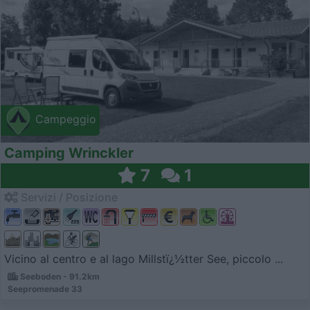
Campeggio
Camping Wrinckler
7
1
Servizi / Posizione
Vicino al centro e al lago Millstï¿½tter See, piccolo ...
Seeboden - 91.2km
Seepromenade 33