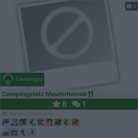
0
Campeggio
Campingplatz Maurerhaeusl
8
1
Servizi / Posizione