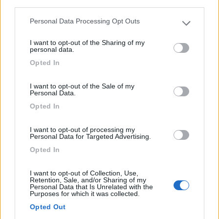
maneggio co...
third parties.
Unken - 32.5km
Personal Data Processing Opt Outs
B178 Lofer Bundesstrasse
Please note that this website/app uses one or more Google
services and may gather and store information including but
I want to opt-out of the Sharing of my
not limited to your visit or usage behaviour. You may click to
0
personal data.
grant or deny consent to Google and its third-party tags to
Opted In
use your data for below specified purposes in below Google
consent section.
I want to opt-out of the Sale of my
Personal Data.
Opted In
I want to opt-out of processing my
Personal Data for Targeted Advertising.
Opted In
Campeggio
I want to opt-out of Collection, Use,
Retention, Sale, and/or Sharing of my
Campinplatz Klausner - Hoell
Personal Data that Is Unrelated with the
Purposes for which it was collected.
7,3
3
Opted Out
Servizi / Posizione