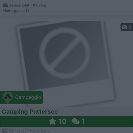
Heiligenblut - 67.3km
Hadergasse 11
0
Campeggio
Camping Puttersee
10
1
Servizi / Posizione