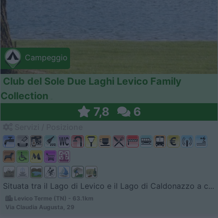
Campeggio
Club del Sole Due Laghi Levico Family
Collection
7,8
6
Servizi / Posizione
Situata tra il Lago di Levico e il Lago di Caldonazzo a c...
Levico Terme (TN) - 63.1km
Via Claudia Augusta, 29