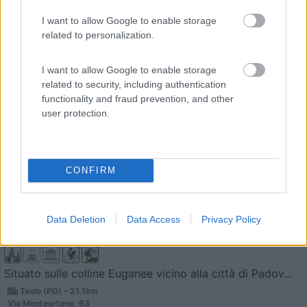
I want to allow Google to enable storage
related to personalization.
I want to allow Google to enable storage
related to security, including authentication
functionality and fraud prevention, and other
Campeggio
user protection.
Camping Terme Mamma Margherita
9,5
8
CONFIRM
Servizi / Posizione
Data Deletion
Data Access
Privacy Policy
Situato sulle colline Euganee vicino alla città di Padov...
Teolo (PD) - 21.1km
Via Monteortone, 63