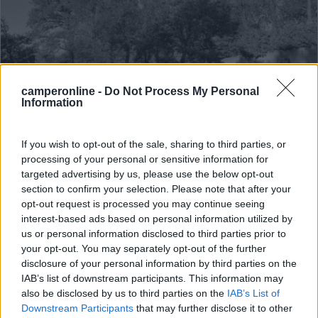
Campeggio
camperonline -
Do Not Process My Personal
Information
Berici Woods Camping
10
1
If you wish to opt-out of the sale, sharing to third parties, or
processing of your personal or sensitive information for
Servizi / Posizione
targeted advertising by us, please use the below opt-out
section to confirm your selection. Please note that after your
opt-out request is processed you may continue seeing
interest-based ads based on personal information utilized by
Immerso nel verde dei boschi a circa 6 km dal borgo, il
us or personal information disclosed to third parties prior to
c...
your opt-out. You may separately opt-out of the further
disclosure of your personal information by third parties on the
Arcugnano (VI) - 2.4km
IAB’s list of downstream participants. This information may
Via Righi, 77
also be disclosed by us to third parties on the
IAB’s List of
Downstream Participants
that may further disclose it to other