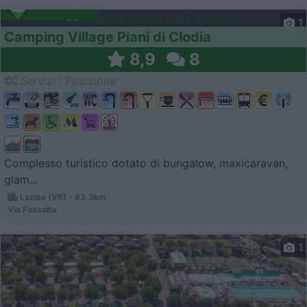
Campeggio
1
Camping Village Piani di Clodia
8,9
8
Servizi / Posizione
Complesso turistico dotato di bungalow, maxicaravan,
glam...
Lazise (VR) - 63.3km
Via Fossalta
1