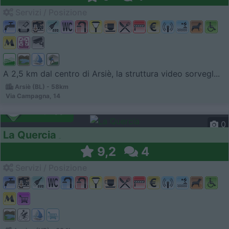
Servizi / Posizione
A 2,5 km dal centro di Arsiè, la struttura video sorvegl...
Arsiè (BL) - 58km
Via Campagna, 14
Campeggio
0
La Quercia
9,2
4
Servizi / Posizione