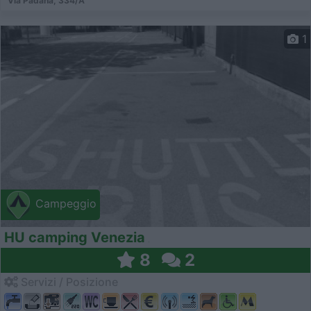
Via Padana, 334/A
1
Campeggio
HU camping Venezia
8
2
Servizi / Posizione