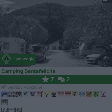
Campeggio
Camping Santafelicita
7
2
Servizi / Posizione