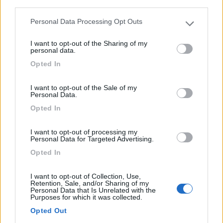
1
third parties.
Personal Data Processing Opt Outs
Please note that this website/app uses one or more Google
services and may gather and store information including but
I want to opt-out of the Sharing of my
not limited to your visit or usage behaviour. You may click to
personal data.
grant or deny consent to Google and its third-party tags to
Opted In
use your data for below specified purposes in below Google
consent section.
I want to opt-out of the Sale of my
Personal Data.
Opted In
Campeggio
I want to opt-out of processing my
Personal Data for Targeted Advertising.
Camping Vicenza
Opted In
6,7
3
Servizi / Posizione
I want to opt-out of Collection, Use,
Retention, Sale, and/or Sharing of my
Personal Data that Is Unrelated with the
Purposes for which it was collected.
Opted Out