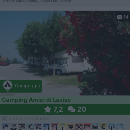
Strada San Gaetano, 20 (ex Loc. Vanon)
14
Campeggio
Camping Amici di Lazise
7,2
20
Servizi / Posizione