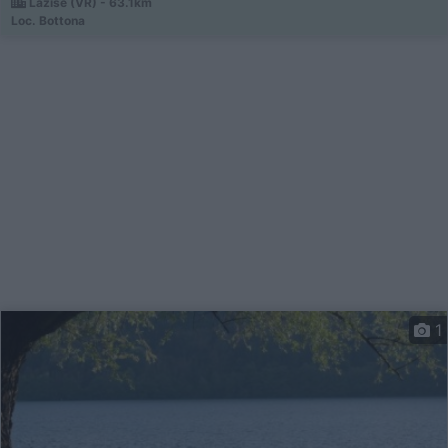
Lazise (VR) - 63.1km
Loc. Bottona
1