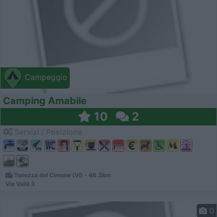
Campeggio
Camping Amabile
10
2
Servizi / Posizione
Tonezza del Cimone (VI) - 46.3km
Via Vallà 3
0