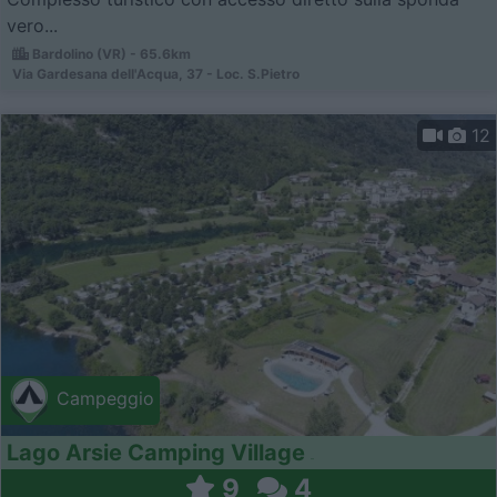
vero...
Bardolino (VR) - 65.6km
Via Gardesana dell'Acqua, 37 - Loc. S.Pietro
12
Campeggio
Lago Arsie Camping Village
9
4