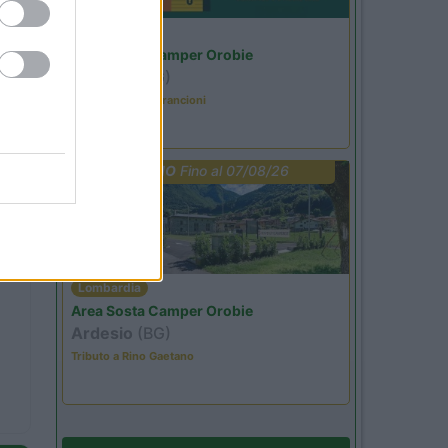
Lombardia
Area Sosta Camper Orobie
Ardesio
(BG)
Caccia ai tesori arancioni
PROMO
Fino al 07/08/26
Lombardia
Area Sosta Camper Orobie
Ardesio
(BG)
Tributo a Rino Gaetano