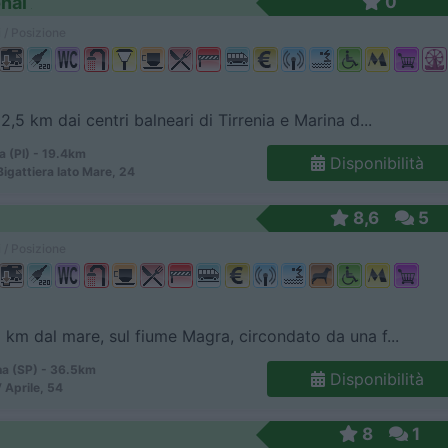
onal
0
 / Posizione
2,5 km dai centri balneari di Tirrenia e Marina d...
a (PI) - 19.4km
Disponibilità
Bigattiera lato Mare, 24
8,6
5
 / Posizione
 km dal mare, sul fiume Magra, circondato da una f...
a (SP) - 36.5km
Disponibilità
 Aprile, 54
8
1