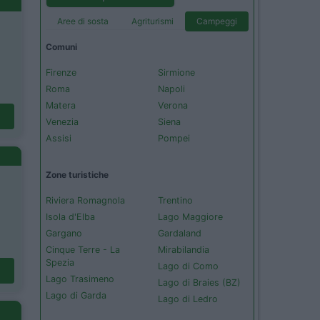
Aree di sosta
Agriturismi
Campeggi
Comuni
Firenze
Sirmione
Roma
Napoli
Matera
Verona
Venezia
Siena
Assisi
Pompei
Zone turistiche
Riviera Romagnola
Trentino
Isola d'Elba
Lago Maggiore
Gargano
Gardaland
Cinque Terre - La
Mirabilandia
Spezia
Lago di Como
Lago Trasimeno
Lago di Braies (BZ)
Lago di Garda
Lago di Ledro