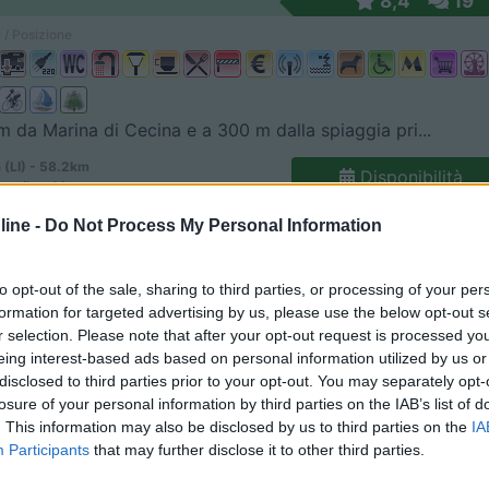
8,4
19
 / Posizione
m da Marina di Cecina e a 300 m dalla spiaggia pri...
 (LI) - 58.2km
Disponibilità
ampilunghi
ine -
Do Not Process My Personal Information
8
3
 / Posizione
to opt-out of the sale, sharing to third parties, or processing of your per
formation for targeted advertising by us, please use the below opt-out s
r selection. Please note that after your opt-out request is processed y
eing interest-based ads based on personal information utilized by us or
tura situata nel cuore della Costa degli Etruschi...
disclosed to third parties prior to your opt-out. You may separately opt-
 (LI) - 60.3km
losure of your personal information by third parties on the IAB’s list of
Disponibilità
na di Cecina - Loc. Porticciolo
. This information may also be disclosed by us to third parties on the
IA
Participants
that may further disclose it to other third parties.
6,7
7