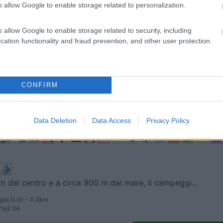
0
o allow Google to enable storage related to personalization.
 / Posizione
o allow Google to enable storage related to security, including
cation functionality and fraud prevention, and other user protection.
llo (GR) - 3.3km
ia km 154,5
CONFIRM
6,8
13
Data Deletion
Data Access
Privacy Policy
 / Posizione
m dal centro e a circa 900 m dal mare, il campeggi...
gio (LU) - 3.3km
Tigli 34