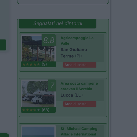
Segnalati nei dintorni
8.8
Agricampeggio La
Valle
San Giuliano
Terme
(PI)
(9)
Area di sosta
7
Area sosta camper e
caravan Il Serchio
Lucca
(LU)
Area di sosta
(68)
St. Michael Camping
Village International