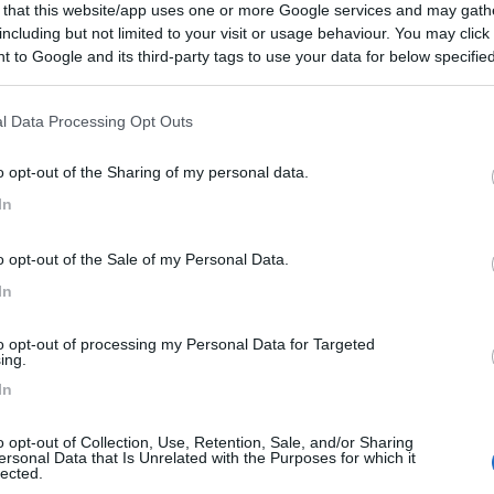
 that this website/app uses one or more Google services and may gath
 / Posizione
including but not limited to your visit or usage behaviour. You may click 
 to Google and its third-party tags to use your data for below specifi
ogle consent section.
l Data Processing Opt Outs
gio (LU) - 1km
nedy, 5, Fraz. Torre del Lago Puccini
o opt-out of the Sharing of my personal data.
In
9
2
 / Posizione
o opt-out of the Sale of my Personal Data.
In
to opt-out of processing my Personal Data for Targeted
ing.
nella Versilia toscana, a 1,5 km dalla spiaggia ...
In
gio (LU) - 1.3km
o opt-out of Collection, Use, Retention, Sale, and/or Sharing
Tigli 51 - Fraz. Torre del Lago Puccini
ersonal Data that Is Unrelated with the Purposes for which it
lected.
7,9
8