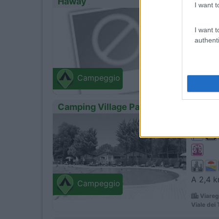
Haway
I want t
0
Servizi
I want t
authenti
Orbete
SS. Aurel
Campeggio
Camping Village Paradiso
0
Servizi
A 2,4 k
Campeggio
Viareg
Viale dei 