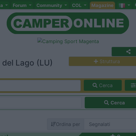
ta
Forum
Community
COL
Magazine
 del Lago (LU)
Struttura
Cerca
Cerca
Ordina per