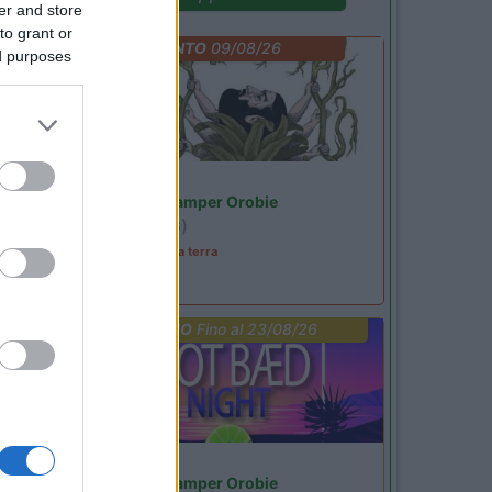
er and store
to grant or
EVENTO
09/08/26
ed purposes
Lombardia
Area Sosta Camper Orobie
Ardesio
(BG)
A levar l'ombra da terra
PROMO
Fino al 23/08/26
Lombardia
Area Sosta Camper Orobie