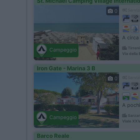
St. Michael Camping Village Internati
0
Servizi
A circa 
Tirreni
Campeggio
Via della 
Iron Gate - Marina 3 B
0
Servizi
A pochi
Sarzan
Campeggio
Viale XXV
Barco Reale
Campeggio