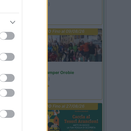
Ardesio
(BG)
Not baed night
PROMO
Fino al 09/08/26
Lombardia
Area Sosta Camper Orobie
Ardesio
(BG)
Ardesio in scatola
PROMO
Fino al 27/08/26