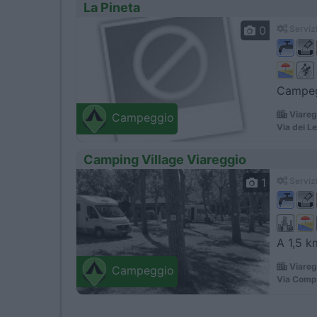
La Pineta
0
Servizi
Campegg
Viareg
Campeggio
Via dei L
Camping Village Viareggio
1
Servizi
A 1,5 k
Viareg
Campeggio
Via Compa