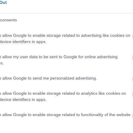
Out
 / Posizione
consents
o allow Google to enable storage related to advertising like cookies on
evice identifiers in apps.
eggio si trova tra il mare e il lago di Massaciucc...
gio (LU) - 1.5km
o allow my user data to be sent to Google for online advertising
Tigli 51- Loc. Torre del Lago Puccini
s.
10
1
to allow Google to send me personalized advertising.
 / Posizione
o allow Google to enable storage related to analytics like cookies on
evice identifiers in apps.
dalla spiaggia di Torre del Lago, raggiungibile a ...
o allow Google to enable storage related to functionality of the website
gio (LU) - 1.5km
ni XXIII - Fraz. Torre del Lago Puccini