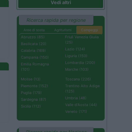
Vedi altri
Ricerca rapida per regione
Aree di sosta
Agriturismi
Campeggi
Abruzzo (85)
Friuli Venezia Giulia
(25)
Basilicata (20)
Lazio (124)
Calabria (169)
Liguria (150)
Campania (150)
Lombardia (200)
Emilia Romagna
(101)
Marche (103)
Molise (13)
Toscana (226)
Piemonte (152)
Trentino Alto Adige
(125)
Puglia (179)
Umbria (48)
Sardegna (87)
Valle d'Aosta (44)
Sicilia (112)
Veneto (171)