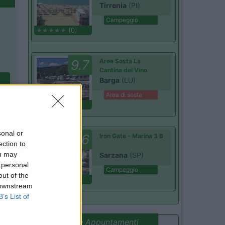
Tirrenia
(PI)
Campeggio
(0)
9.7
Area Sosta La
Cantina del Vino
Barga
(LU)
Area di sosta
(24)
sonal or
8.6
Iron Gate - Marina 3 B
ection to
ou may
Sarzana
(SP)
 personal
Campeggio
out of the
(5)
 downstream
B’s List of
Promo e Appuntamenti