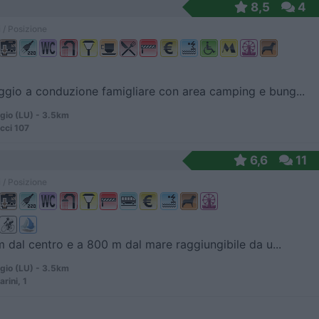
8,5
4
 / Posizione
io a conduzione famigliare con area camping e bung...
gio (LU) - 3.5km
ecci 107
6,6
11
 / Posizione
m dal centro e a 800 m dal mare raggiungibile da u...
gio (LU) - 3.5km
rini, 1