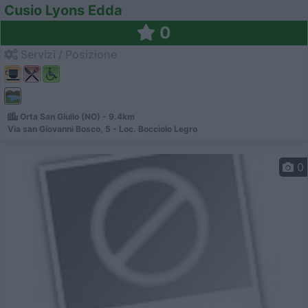
Cusio Lyons Edda
0
Servizi / Posizione
Orta San Giulio (NO) - 9.4km
Via san Giovanni Bosco, 5 - Loc. Bocciolo Legro
0