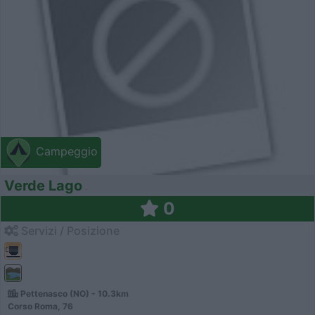
Campeggio
Verde Lago
0
Servizi / Posizione
Pettenasco (NO) - 10.3km
Corso Roma, 76