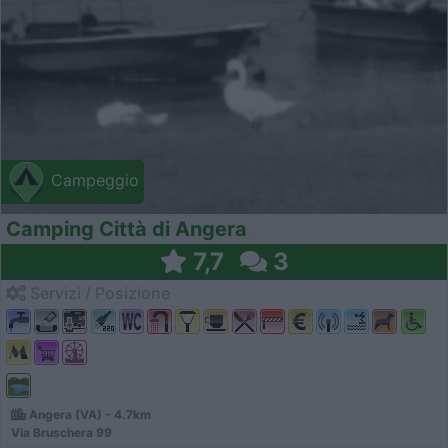
Campeggio
Camping Città di Angera
7,7
3
Servizi / Posizione
Angera (VA) - 4.7km
Via Bruschera 99