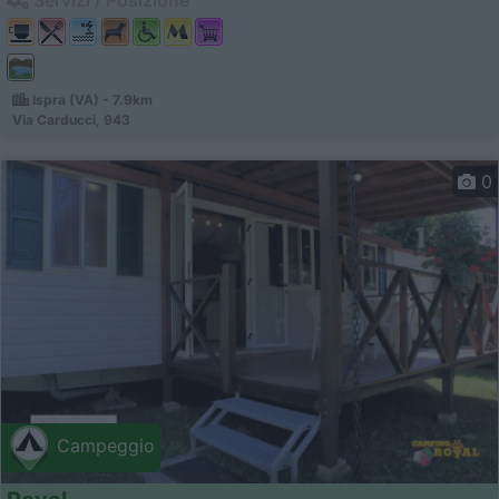
Ispra (VA) - 7.9km
Via Carducci, 943
0
Campeggio