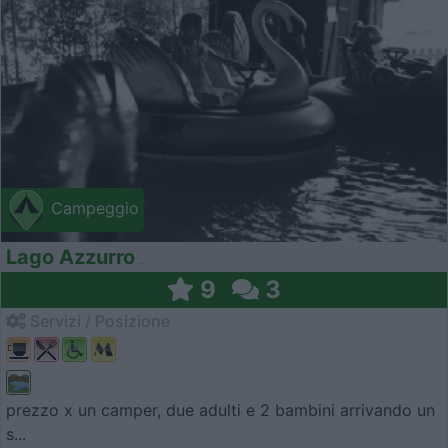
Campeggio
Lago Azzurro
9
3
Servizi / Posizione
prezzo x un camper, due adulti e 2 bambini arrivando un
s...