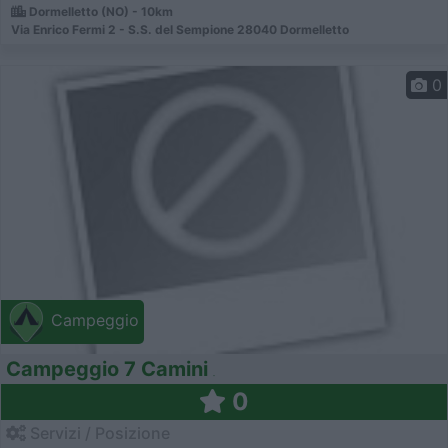
Dormelletto (NO) - 10km
Via Enrico Fermi 2 - S.S. del Sempione 28040 Dormelletto
0
Campeggio
Campeggio 7 Camini
0
Servizi / Posizione