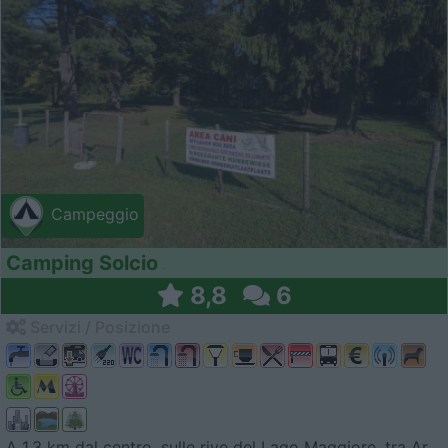
Campeggio
Camping Solcio
8,8
6
Servizi / Posizione
A 1,3 km dal centro, sulle rive del Lago Maggiore, tra Ar...