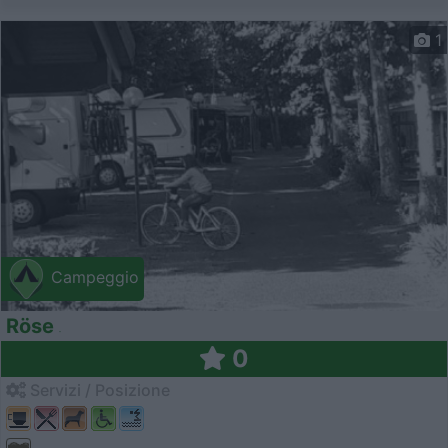
1
Campeggio
Röse
0
Servizi / Posizione