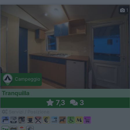
1
Campeggio
Tranquilla
7,3
3
Servizi / Posizione