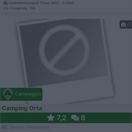
Castelletto sopra Ticino (NO) - 9.2km
Via Cicognola, 104
0
Campeggio
Camping Orta
7,2
8
Servizi / Posizione