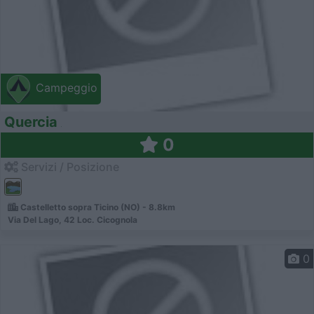
Campeggio
Quercia
0
Servizi / Posizione
Castelletto sopra Ticino (NO) - 8.8km
Via Del Lago, 42 Loc. Cicognola
0