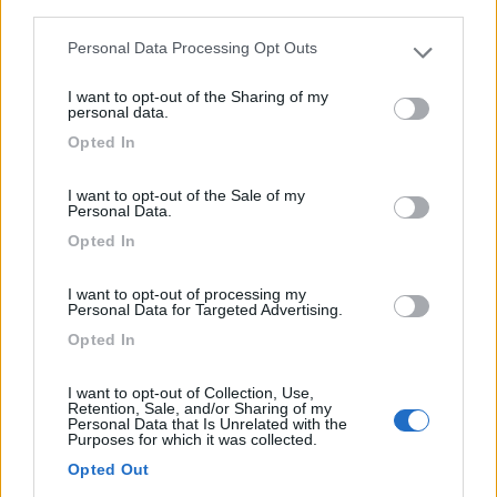
third parties.
Personal Data Processing Opt Outs
Please note that this website/app uses one or more Google
services and may gather and store information including but
I want to opt-out of the Sharing of my
not limited to your visit or usage behaviour. You may click to
personal data.
grant or deny consent to Google and its third-party tags to
Opted In
use your data for below specified purposes in below Google
consent section.
I want to opt-out of the Sale of my
Campeggio
Personal Data.
Opted In
Okay Lido
I want to opt-out of processing my
0
Personal Data for Targeted Advertising.
Servizi / Posizione
Opted In
I want to opt-out of Collection, Use,
Retention, Sale, and/or Sharing of my
Personal Data that Is Unrelated with the
Sesto Calende (VA) - 7.9km
Purposes for which it was collected.
Via per Angera, 115
Opted Out