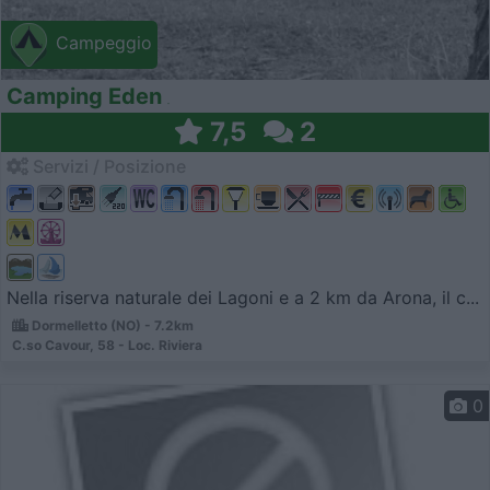
Campeggio
Camping Eden
7,5
2
Servizi / Posizione
Nella riserva naturale dei Lagoni e a 2 km da Arona, il c...
Dormelletto (NO) - 7.2km
C.so Cavour, 58 - Loc. Riviera
0