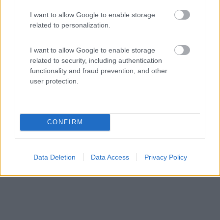
9,5
25
I want to allow Google to enable storage
related to personalization.
Servizi / Posizione
I want to allow Google to enable storage
related to security, including authentication
functionality and fraud prevention, and other
user protection.
Ubicato nella costa orientale della Sardegna, il
campeggi...
Bari Sardo (OG) - 96km
Strada Comunale Sa Marina
CONFIRM
Data Deletion
Data Access
Privacy Policy