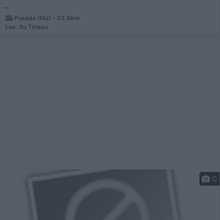
...
Posada (NU) - 52.8km
Loc. Su Tiriazu
0