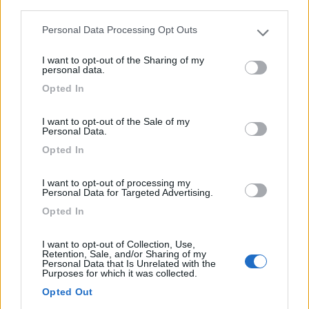
third parties.
0
Personal Data Processing Opt Outs
Please note that this website/app uses one or more Google
services and may gather and store information including but
I want to opt-out of the Sharing of my
not limited to your visit or usage behaviour. You may click to
personal data.
grant or deny consent to Google and its third-party tags to
Opted In
use your data for below specified purposes in below Google
consent section.
I want to opt-out of the Sale of my
Personal Data.
Opted In
Campeggio
I want to opt-out of processing my
Personal Data for Targeted Advertising.
Camping Village Orri
Opted In
7,6
11
I want to opt-out of Collection, Use,
Servizi / Posizione
Retention, Sale, and/or Sharing of my
Personal Data that Is Unrelated with the
Purposes for which it was collected.
Opted Out