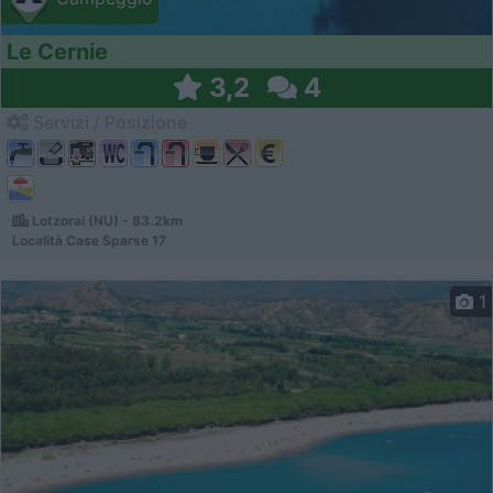
Le Cernie
3,2
4
Servizi / Posizione
Lotzorai (NU) - 83.2km
Località Case Sparse 17
1