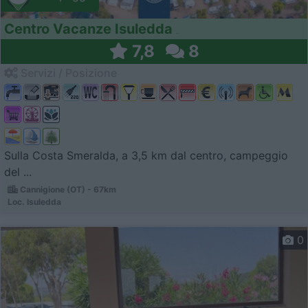
Centro Vacanze Isuledda
7,8
8
Servizi / Posizione
Sulla Costa Smeralda, a 3,5 km dal centro, campeggio
del ...
Cannigione (OT) - 67km
Loc. Isuledda
0