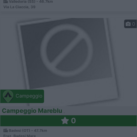
Valledoria (SS) - 46.7km
Via La Ciaccia, 39
0
Campeggio
Campeggio Mareblu
0
Badesi (OT) - 47.7km
Fraz. Badesi Mare