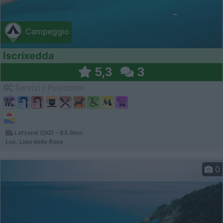
Campeggio
Iscrixedda
5,3
3
Servizi / Posizione
Lotzorai (OG) - 83.6km
Loc. Lido delle Rose
0