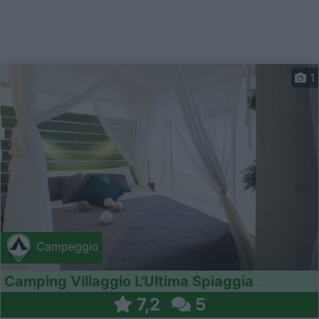
1
Campeggio
Camping Villaggio L'Ultima Spiaggia
7,2
5