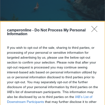
Campeggio
camperonline -
Do Not Process My Personal
Information
Camping Villaggio Cigno Bianco
If you wish to opt-out of the sale, sharing to third parties, or
7,6
7
processing of your personal or sensitive information for
Servizi / Posizione
targeted advertising by us, please use the below opt-out
section to confirm your selection. Please note that after your
opt-out request is processed you may continue seeing
interest-based ads based on personal information utilized by
us or personal information disclosed to third parties prior to
your opt-out. You may separately opt-out of the further
Situato nell'Ogliastra e a 3,5 km dal centro, raggiungibi...
disclosure of your personal information by third parties on the
Tortolì (OG) - 88.8km
IAB’s list of downstream participants. This information may
Via Tirreno
also be disclosed by us to third parties on the
IAB’s List of
Downstream Participants
that may further disclose it to other