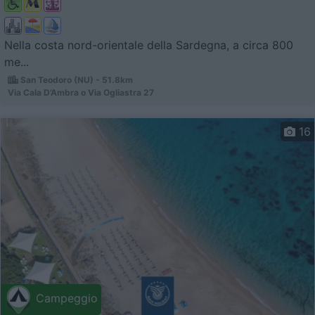
Nella costa nord-orientale della Sardegna, a circa 800
me...
San Teodoro (NU) - 51.8km
Via Cala D’Ambra o Via Ogliastra 27
16
Campeggio