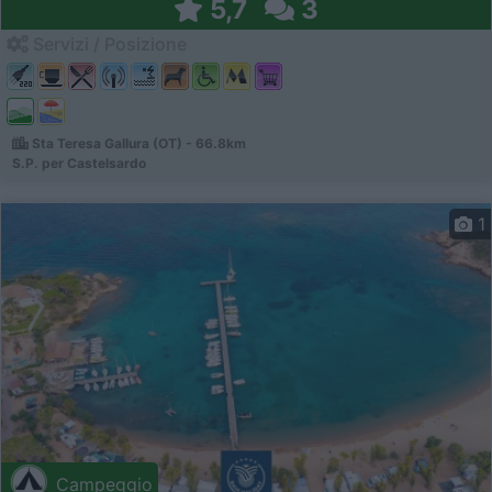
5,7
3
Servizi / Posizione
Sta Teresa Gallura (OT) - 66.8km
S.P. per Castelsardo
1
Campeggio