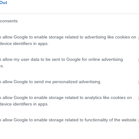
Out
consents
 dal centro di Sirmione, affacciato sul golfo di ...
o allow Google to enable storage related to advertising like cookies on
ano del Garda (BS) - 56km
evice identifiers in apps.
Disponibilità
cinale San Francesco 1
o allow my user data to be sent to Google for online advertising
0
s.
 / Posizione
to allow Google to send me personalized advertising.
o allow Google to enable storage related to analytics like cookies on
a del Garda (BS) - 63.9km
Disponibilità
evice identifiers in apps.
 Sivino
o allow Google to enable storage related to functionality of the website
8
2
 / Posizione