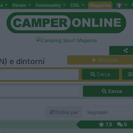
ta
Forum
Community
COL
Magazine
 e dintorni
Struttura
Cerca
Cerca
Ordina per
7,8
6