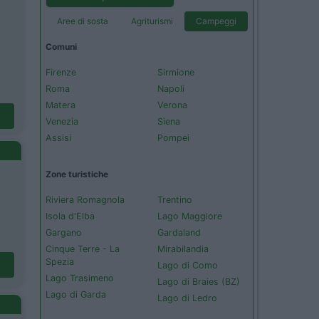
Aree di sosta
Agriturismi
Campeggi
Comuni
Firenze
Sirmione
Roma
Napoli
Matera
Verona
Venezia
Siena
Assisi
Pompei
Zone turistiche
Riviera Romagnola
Trentino
Isola d'Elba
Lago Maggiore
Gargano
Gardaland
Cinque Terre - La
Mirabilandia
Spezia
Lago di Como
Lago Trasimeno
Lago di Braies (BZ)
Lago di Garda
Lago di Ledro