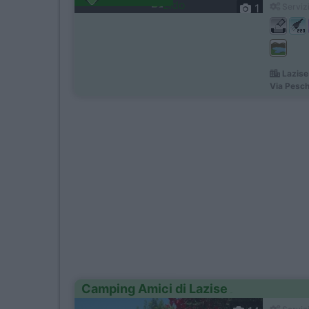
1
Servizi
Lazise
Via Pesch
Camping Amici di Lazise