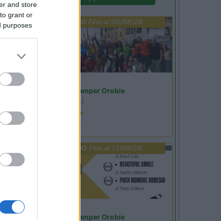
er and store
to grant or
PROMO
Fino al 09/08/26
ed purposes
Lombardia
Area Sosta Camper Orobie
Ardesio
(BG)
Ardesio in scatola
PROMO
Fino al 12/08/26
Lombardia
Area Sosta Camper Orobie