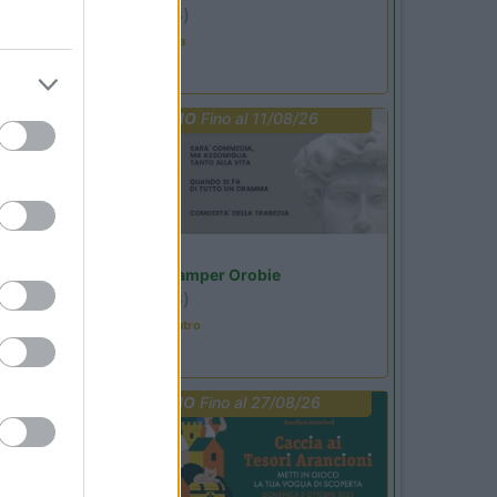
Ardesio
(BG)
Estate in cineteca
PROMO
Fino al 11/08/26
Lombardia
Area Sosta Camper Orobie
Ardesio
(BG)
Incontri con il teatro
PROMO
Fino al 27/08/26