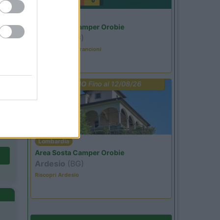
Lombardia
Area Sosta Camper Orobie
Ardesio
(BG)
Caccia ai tesori arancioni
PROMO
Fino al 12/08/26
Lombardia
Area Sosta Camper Orobie
Ardesio
(BG)
Riscopri Ardesio