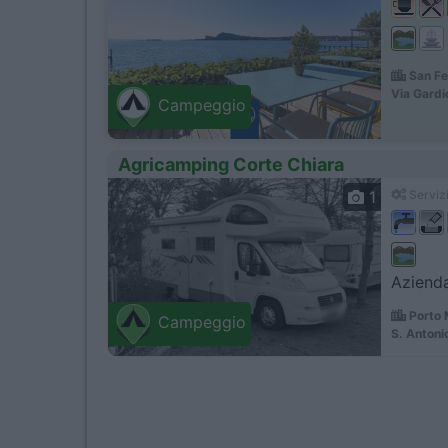
San Fe
Via Gardi
Campeggio
Agricamping Corte Chiara
1
Servizi
Azienda
Porto 
Campeggio
S. Antoni