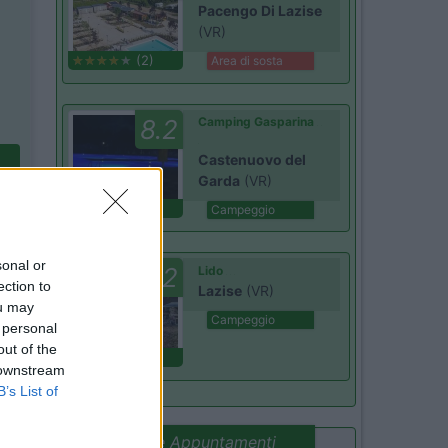
Pacengo Di Lazise
(VR)
(2)
Area di sosta
8.2
Camping Gasparina
Castenuovo del
Garda
(VR)
(8)
Campeggio
sonal or
8.2
Lido
ection to
Lazise
(VR)
ou may
Campeggio
 personal
out of the
(6)
 downstream
B’s List of
Promo e Appuntamenti