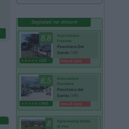
Segnalati nei dintorni
8.8
Area Camper
Frassino
Peschiera Del
Garda
(VR)
(50)
Area di sosta
8.5
Area camper
Peschiera
Peschiera del
Garda
(VR)
(184)
Area di sosta
8
Agricamping Garda
di Vino