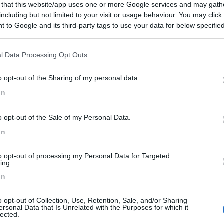
7,5
2
 that this website/app uses one or more Google services and may gath
including but not limited to your visit or usage behaviour. You may click 
 / Posizione
 to Google and its third-party tags to use your data for below specifi
ogle consent section.
l Data Processing Opt Outs
 2 km da centro raggiungibile con sentiero lungola...
 (VR) - 55.6km
o opt-out of the Sharing of my personal data.
Disponibilità
n Gaetano, 20 (ex Loc. Vanon)
In
9,2
4
o opt-out of the Sale of my Personal Data.
 / Posizione
In
to opt-out of processing my Personal Data for Targeted
ing.
 (VR) - 56km
In
Disponibilità
ona
o opt-out of Collection, Use, Retention, Sale, and/or Sharing
7,4
21
ersonal Data that Is Unrelated with the Purposes for which it
lected.
 / Posizione