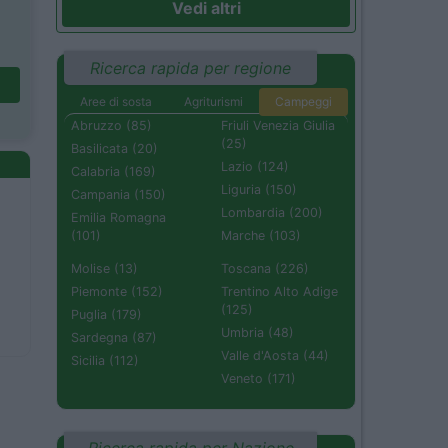
Vedi altri
Ricerca rapida per regione
Aree di sosta
Agriturismi
Campeggi
Abruzzo (85)
Friuli Venezia Giulia
(25)
Basilicata (20)
Lazio (124)
Calabria (169)
Liguria (150)
Campania (150)
Lombardia (200)
Emilia Romagna
(101)
Marche (103)
Molise (13)
Toscana (226)
Piemonte (152)
Trentino Alto Adige
(125)
Puglia (179)
Umbria (48)
Sardegna (87)
Valle d'Aosta (44)
Sicilia (112)
Veneto (171)