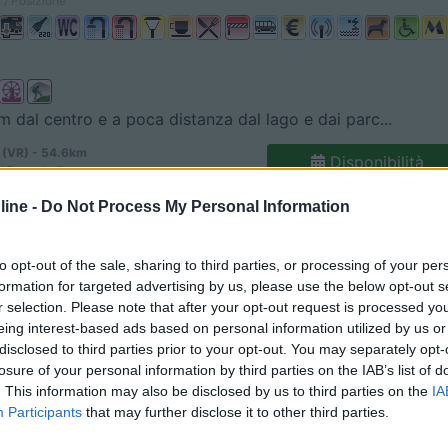
 / Posizione
m dal centro e a poca distanza dal lago e dai parc...
 (VR) - 54.6km
Disponibilità
l Roccolo 8
ine -
Do Not Process My Personal Information
8,9
8
 / Posizione
to opt-out of the sale, sharing to third parties, or processing of your per
formation for targeted advertising by us, please use the below opt-out s
r selection. Please note that after your opt-out request is processed y
eing interest-based ads based on personal information utilized by us or
disclosed to third parties prior to your opt-out. You may separately opt-
so turistico dotato di bungalow, maxicaravan, glam...
losure of your personal information by third parties on the IAB’s list of
. This information may also be disclosed by us to third parties on the
IA
 (VR) - 55.2km
Disponibilità
lta
Participants
that may further disclose it to other third parties.