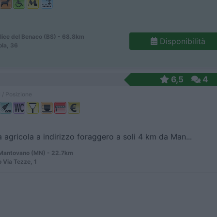
lice del Benaco (BS) - 68.8km
Disponibilità
ola, 36
6,5
4
 / Posizione
 agricola a indirizzo foraggero a soli 4 km da Man...
Mantovano (MN) - 22.7km
o Via Tezze, 1