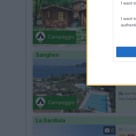
I want t
I want t
authenti
Manerb
Via Cavall
Campeggio
Sanghen
0
Servizi
San Fe
Via Catul
Campeggio
La Gardiola
0
Servizi