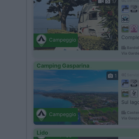
17
Servizi
Comples
Campeggio
Bardol
Via Garde
Camping Gasparina
1
Servizi
Sul lag
Casten
Campeggio
Via Gaspa
Lido
Campeggio