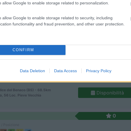
o allow Google to enable storage related to personalization.
o allow Google to enable storage related to security, including
cation functionality and fraud prevention, and other user protection.
a del Garda (BS) - 66.8km
Disponibilità
e, 5
CONFIRM
0
 / Posizione
Data Deletion
Data Access
Privacy Policy
lice del Benaco (BS) - 68.5km
Disponibilità
lo, 56 Loc. Pieve Vecchia
0
 / Posizione