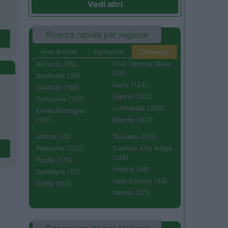
Vedi altri
Ricerca rapida per regione
Aree di sosta
Agriturismi
Campeggi
Abruzzo (85)
Friuli Venezia Giulia
(25)
Basilicata (20)
Lazio (124)
Calabria (169)
Liguria (150)
Campania (150)
Lombardia (200)
Emilia Romagna
(101)
Marche (103)
Molise (13)
Toscana (226)
Piemonte (152)
Trentino Alto Adige
(125)
Puglia (179)
Umbria (48)
Sardegna (87)
Valle d'Aosta (44)
Sicilia (112)
Veneto (171)