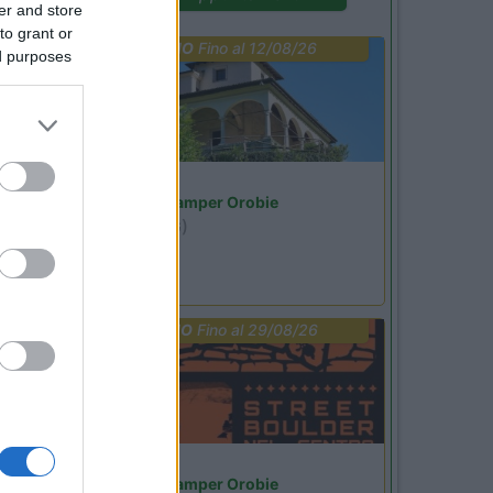
er and store
to grant or
PROMO
Fino al 12/08/26
ed purposes
Lombardia
Area Sosta Camper Orobie
Ardesio
(BG)
Riscopri Ardesio
PROMO
Fino al 29/08/26
Lombardia
Area Sosta Camper Orobie