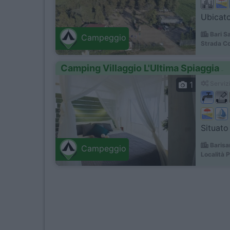
Ubicato
Bari S
Campeggio
Strada C
Camping Villaggio L'Ultima Spiaggia
1
Servizi
Situato 
Barisa
Campeggio
Località 