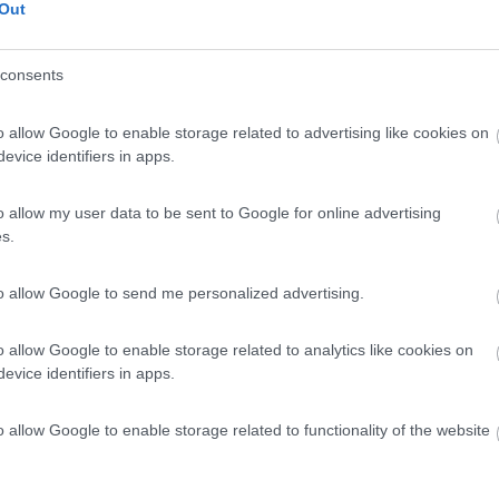
Out
consents
ai (NU) - 93.5km
Disponibilità
Case Sparse 17
o allow Google to enable storage related to advertising like cookies on
evice identifiers in apps.
5,3
3
o allow my user data to be sent to Google for online advertising
 / Posizione
s.
to allow Google to send me personalized advertising.
ai (OG) - 94km
Disponibilità
 delle Rose
o allow Google to enable storage related to analytics like cookies on
evice identifiers in apps.
7,6
7
o allow Google to enable storage related to functionality of the website
 / Posizione