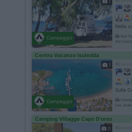
1
Servizi
Nella c
San Te
Campeggio
Via Cala 
Centro Vacanze Isuledda
1
Servizi
Sulla C
Cannig
Campeggio
Loc. Isul
Camping Villagge Capo D'orso
0
Servizi