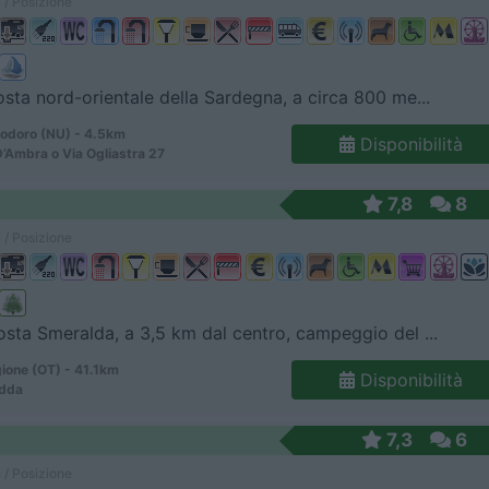
 / Posizione
osta nord-orientale della Sardegna, a circa 800 me...
odoro (NU) - 4.5km
Disponibilità
D’Ambra o Via Ogliastra 27
7,8
8
 / Posizione
osta Smeralda, a 3,5 km dal centro, campeggio del ...
ione (OT) - 41.1km
Disponibilità
edda
7,3
6
 / Posizione