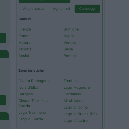
Aree di sosta
Agriturismi
Campeggi
Comuni
Firenze
Sirmione
Roma
Napoli
Matera
Verona
Venezia
Siena
Assisi
Pompei
Zone turistiche
Riviera Romagnola
Trentino
Isola d'Elba
Lago Maggiore
Gargano
Gardaland
Cinque Terre - La
Mirabilandia
Spezia
Lago di Como
Lago Trasimeno
Lago di Braies (BZ)
Lago di Garda
Lago di Ledro