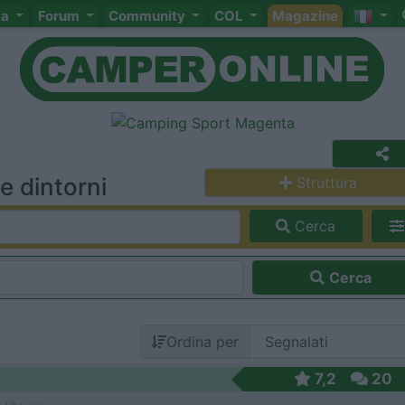
ta
Forum
Community
COL
Magazine
e dintorni
Struttura
Cerca
Cerca
Ordina per
7,2
20