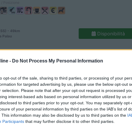
 / Posizione
(SS) - 49km
Disponibilità
a Palau
5,7
3
ine -
Do Not Process My Personal Information
 / Posizione
to opt-out of the sale, sharing to third parties, or processing of your per
formation for targeted advertising by us, please use the below opt-out s
r selection. Please note that after your opt-out request is processed y
resa Gallura (OT) - 59.2km
eing interest-based ads based on personal information utilized by us or
Disponibilità
Castelsardo
disclosed to third parties prior to your opt-out. You may separately opt-
losure of your personal information by third parties on the IAB’s list of
. This information may also be disclosed by us to third parties on the
IA
7,8
5
Participants
that may further disclose it to other third parties.
 / Posizione