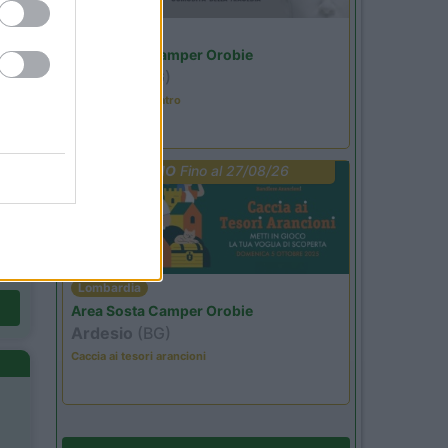
Lombardia
Area Sosta Camper Orobie
Ardesio
(BG)
Incontri con il teatro
PROMO
Fino al 27/08/26
Lombardia
Area Sosta Camper Orobie
Ardesio
(BG)
Caccia ai tesori arancioni