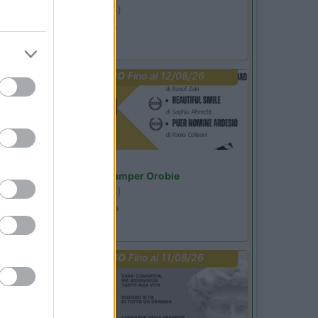
Ardesio
(BG)
Ardesio si blocca
PROMO
Fino al 12/08/26
Lombardia
Area Sosta Camper Orobie
Ardesio
(BG)
Estate in cineteca
PROMO
Fino al 11/08/26