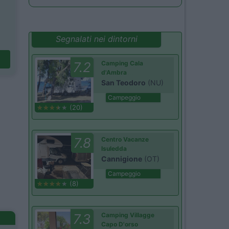
Segnalati nei dintorni
7.2
Camping Cala
d'Ambra
San Teodoro
(NU)
Campeggio
(20)
7.8
Centro Vacanze
Isuledda
Cannigione
(OT)
Campeggio
(8)
7.3
Camping Villagge
Capo D'orso