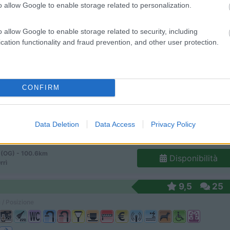
o allow Google to enable storage related to personalization.
nell'Ogliastra e a 3,5 km dal centro, raggiungibi...
o allow Google to enable storage related to security, including
cation functionality and fraud prevention, and other user protection.
ì (OG) - 100.5km
Disponibilità
no
7,6
11
CONFIRM
 / Posizione
Data Deletion
Data Access
Privacy Policy
dal centro, campeggio confinante con l'ampia spiag...
ì (OG) - 100.6km
Disponibilità
rrì
9,5
25
 / Posizione