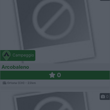
Campeggio
Arcobaleno
0
Ortona (CH) - 22km
0