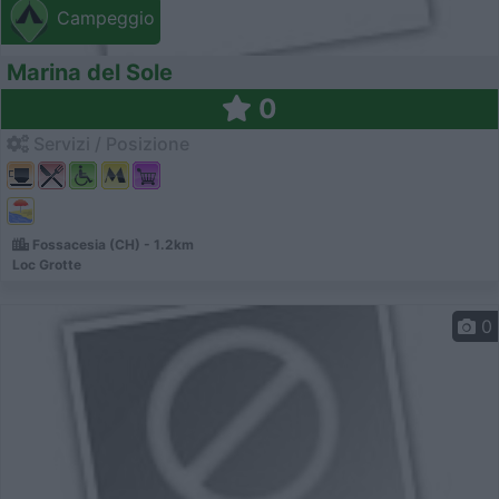
Campeggio
Marina del Sole
0
Servizi / Posizione
Fossacesia (CH) - 1.2km
Loc Grotte
0