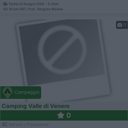
Torino di Sangro (CH) - 5.2km
SS.16 km 497, Fraz. Borgata Marina
0
Campeggio
Camping Valle di Venere
0
Servizi / Posizione