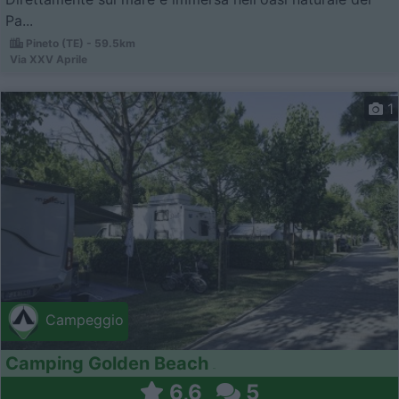
Pa...
Pineto (TE) - 59.5km
Via XXV Aprile
1
Campeggio
Camping Golden Beach
6,6
5