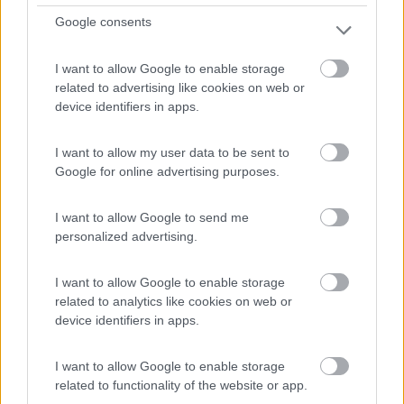
Google consents
I want to allow Google to enable storage
related to advertising like cookies on web or
Campeggio
device identifiers in apps.
Camping Santo Stefano
I want to allow my user data to be sent to
4,8
4
Google for online advertising purposes.
Servizi / Posizione
I want to allow Google to send me
personalized advertising.
I want to allow Google to enable storage
A 11 km dal centro di Casalboldrino, campeggio con
related to analytics like cookies on web or
device identifiers in apps.
piazzo...
Casalbordino (CH) - 7.6km
SS. 16 km 498 contrada santo stefano, Fraz. Casalbordino Stazione
I want to allow Google to enable storage
related to functionality of the website or app.