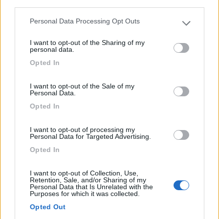
third parties.
Camping La Foce
Personal Data Processing Opt Outs
Please note that this website/app uses one or more Google
6
9
services and may gather and store information including but
I want to opt-out of the Sharing of my
not limited to your visit or usage behaviour. You may click to
Servizi / Posizione
personal data.
grant or deny consent to Google and its third-party tags to
Opted In
use your data for below specified purposes in below Google
consent section.
I want to opt-out of the Sale of my
A 100 m dal mare, immerso nel verde, campeggio su una
Personal Data.
sup...
Opted In
Rocca San Giovanni (CH) - 6.6km
SS.16 km 484,5 - Loc. La Foce
I want to opt-out of processing my
Personal Data for Targeted Advertising.
Opted In
0
I want to opt-out of Collection, Use,
Retention, Sale, and/or Sharing of my
Personal Data that Is Unrelated with the
Purposes for which it was collected.
Opted Out