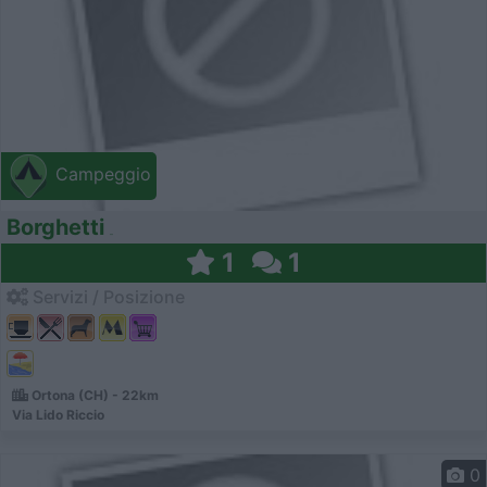
Campeggio
Borghetti
1
1
Servizi / Posizione
Ortona (CH) - 22km
Via Lido Riccio
0