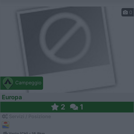
0
Campeggio
Europa
2
1
Servizi / Posizione
Vasto (CH) - 16.9km