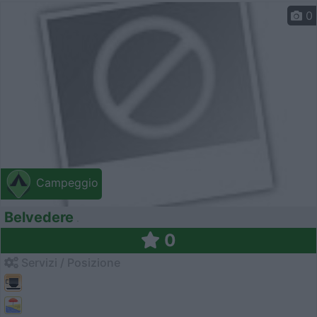
0
Campeggio
Belvedere
0
Servizi / Posizione