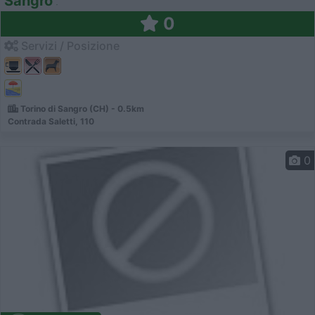
Sangro
0
Servizi / Posizione
Torino di Sangro (CH) - 0.5km
Contrada Saletti, 110
0