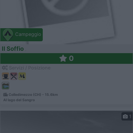
Campeggio
Il Soffio
0
Servizi / Posizione
Colledimezzo (CH) - 15.6km
Al lago del Sangro
1