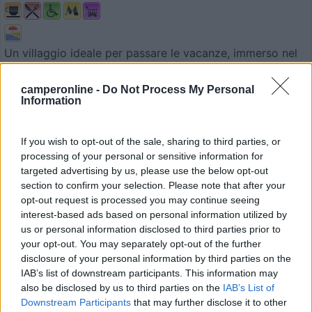
Un villaggio ideale per passare le vacanze, immerso nel
v...
Fossacesia (CH) - 5.4km
camperonline -
Do Not Process My Personal
Information
via s. maria, 5
1
If you wish to opt-out of the sale, sharing to third parties, or
processing of your personal or sensitive information for
targeted advertising by us, please use the below opt-out
section to confirm your selection. Please note that after your
opt-out request is processed you may continue seeing
interest-based ads based on personal information utilized by
us or personal information disclosed to third parties prior to
your opt-out. You may separately opt-out of the further
disclosure of your personal information by third parties on the
IAB’s list of downstream participants. This information may
also be disclosed by us to third parties on the
IAB’s List of
Downstream Participants
that may further disclose it to other
Campeggio