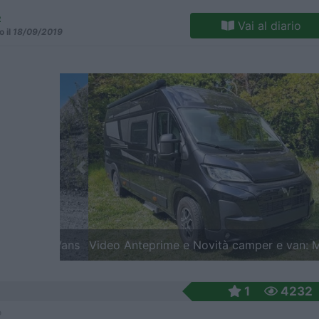
2
Vai al diario
o il
18/09/2019
Previous
Video Anteprime e Novità camper e van: Mobilv
1
4232
o