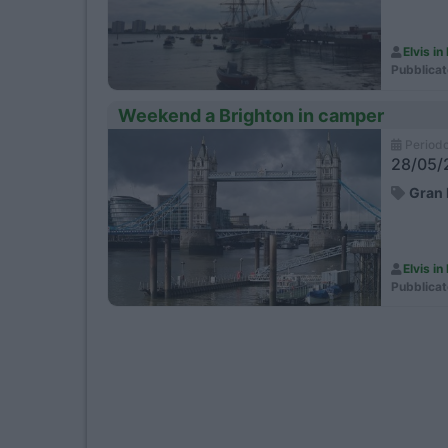
Elvis i
Pubblicat
Weekend a Brighton in camper
Period
28/05/2
Gran 
Elvis i
Pubblicat