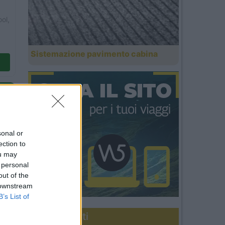
ol,
Sistemazione pavimento cabina
ck,
sonal or
e,
ection to
ou may
 personal
out of the
 downstream
B’s List of
Diari recenti