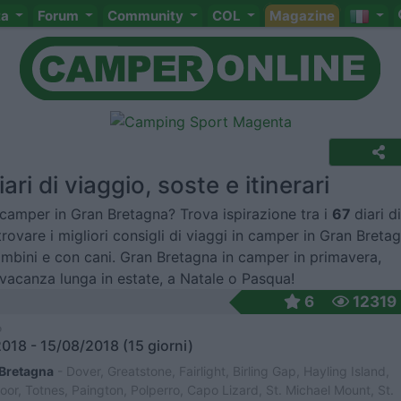
ta
Forum
Community
COL
Magazine
ri di viaggio, soste e itinerari
 camper in Gran Bretagna? Trova ispirazione tra i
67
diari di
rovare i migliori consigli di viaggi in camper in Gran Breta
mbini e con cani. Gran Bretagna in camper in primavera,
 vacanza lunga in estate, a Natale o Pasqua!
6
12319
o
018 - 15/08/2018 (15 giorni)
Bretagna
- Dover, Greatstone, Fairlight, Birling Gap, Hayling Island,
oor, Totnes, Paington, Polperro, Capo Lizard, St. Michael Mount, St.