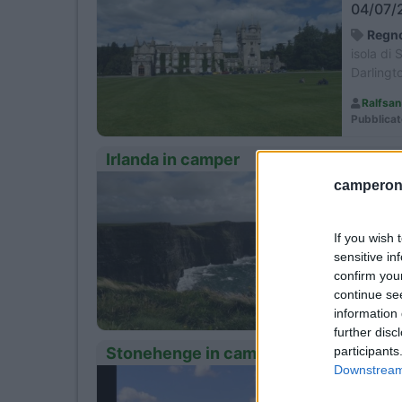
04/07/2
Regno
isola di
Darlingt
Ralfsa
Pubblicat
Irlanda in camper
camperonl
Period
10/08/2
Irlan
If you wish 
Cliff of
sensitive in
Pembroke
confirm you
continue se
sicama
information 
Pubblicat
further disc
participants
Stonehenge in camper
Downstream 
Period
19/04/2