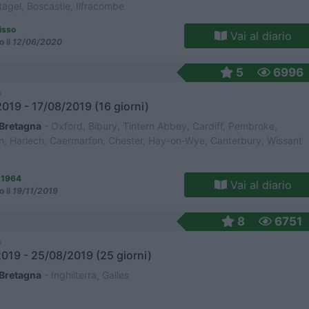
ntagel, Boscastle, Ilfracombe
isso
Vai al diario
o il
12/06/2020
5
6996
o
019 - 17/08/2019 (16 giorni)
Bretagna
- Oxford, Bibury, Tintern Abbey, Cardiff, Pembroke,
n, Harlech, Caermarfon, Chester, Hay-on-Wye, Canterbury, Wissant
 1964
Vai al diario
o il
19/11/2019
8
6751
o
019 - 25/08/2019 (25 giorni)
Bretagna
- Inghilterra, Galles