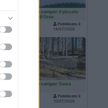
is,
Finlandia
Finlandia in camper: il piccolo
sentiero dell'Orso
Visite
Pubblicato il
757
14/07/2026
Finlandia
Finlandia in camper: Soiva
Metsa
Visite
Pubblicato il
674
10/07/2026