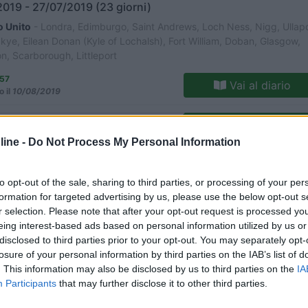
019 - 27/07/2019 (23 giorni)
 Unito
- Londra, Edimburgo, Saint Andrews, Loch Ness, Nigg, Ullapo
 Skye, Eilean Donan (Kyle of Lochalsh), Fort William, Doban, Glasgow,
on, Scarborough, Littleport
n57
Vai al diario
o il
10/08/2019
2
6206
ine -
Do Not Process My Personal Information
o
017 - 31/08/2017 (21 giorni)
da, Gran Bretagna
- Rosslare, Kilkenny, Cork, Cill Airne, Dingle, Limeri
to opt-out of the sale, sharing to third parties, or processing of your per
 Moher, Doolin, Galway, Dublino, Castlerock, Belfast, Dover, Stoneheng
formation for targeted advertising by us, please use the below opt-out s
, Cairnryan, Macclesfield, Brighton
r selection. Please note that after your opt-out request is processed y
eing interest-based ads based on personal information utilized by us or
x
Vai al diario
disclosed to third parties prior to your opt-out. You may separately opt-
o il
05/07/2019
losure of your personal information by third parties on the IAB’s list of
. This information may also be disclosed by us to third parties on the
IA
2
3066
Participants
that may further disclose it to other third parties.
o
019 - 20/04/2019 (1 giorni)