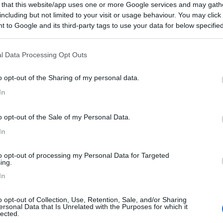
 that this website/app uses one or more Google services and may gath
Bretagna
- Stonehenge
including but not limited to your visit or usage behaviour. You may click 
 to Google and its third-party tags to use your data for below specifi
ogle consent section.
n London
Vai al diario
l Data Processing Opt Outs
o il
29/04/2019
o opt-out of the Sharing of my personal data.
3
6926
In
o
017 - 28/08/2017 (18 giorni)
o opt-out of the Sale of my Personal Data.
Bretagna, Belgio, Francia, Germania
- Dover, Hythe, Rye, Seven
 Cliffs, Brighton, Portsmouth, Wareham, Manor Farm, Lulworth Cove,
In
Tavistock, Polperro, Roseland St. Maues, Lizard Peninsula, Mount St.
 St. Buryan, Mousehole, Minack Theatre, Clovelly, Glastonbury, Wells,
to opt-out of processing my Personal Data for Targeted
inopio
Calais, Dusseldorf, Francoforte
Vai al diario
ing.
o il
20/06/2018
In
er
4
8304
o opt-out of Collection, Use, Retention, Sale, and/or Sharing
o
ersonal Data that Is Unrelated with the Purposes for which it
017 - 29/08/2017 (27 giorni)
lected.