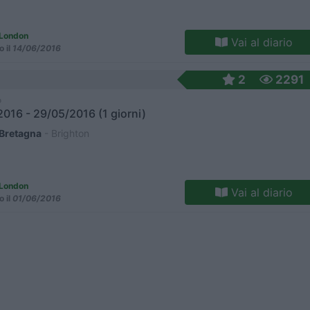
n London
Vai al diario
o il
14/06/2016
2
2291
o
016 - 29/05/2016 (1 giorni)
Bretagna
- Brighton
n London
Vai al diario
o il
01/06/2016