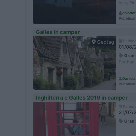
Ives, Ti
chiodof
Pubblicat
Galles in camper
Period
Geotag
01/08/2
Gran 
Porthgai
Daniela
Pubblicat
Inghilterra e Galles 2019 in camper
Period
31/07/2
Gran 