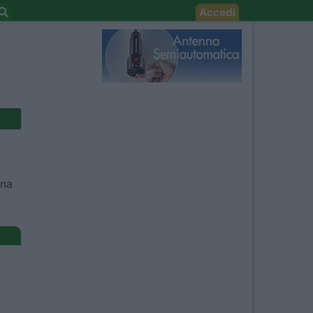
Accedi
gna