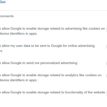
Bretagna, Svizzera, Francia, Germania
- Londra, Rivera, Reims, Cala
Out
consents
Vai al diario
o il
07/01/2018
o allow Google to enable storage related to advertising like cookies on
evice identifiers in apps.
articolare in camper
3
4648
o
o allow my user data to be sent to Google for online advertising
013 - 25/07/2013 (28 giorni)
s.
o, Gran Bretagna
- Bruxelles, Brighton, Salisbury, Stonehenge
to allow Google to send me personalized advertising.
112
Vai al diario
o allow Google to enable storage related to analytics like cookies on
o il
29/11/2017
evice identifiers in apps.
mper
2
11211
o allow Google to enable storage related to functionality of the website
o
016 - 26/08/2016 (13 giorni)
Bretagna
- Inghilterra, Cornovaglia