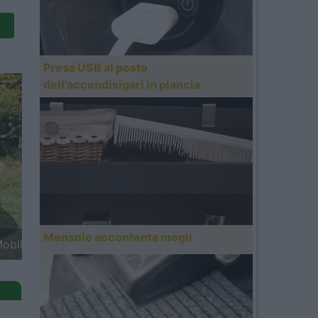
Presa USB al posto
dell'accendisigari in plancia
Next
Mensole accontenta mogli
etta