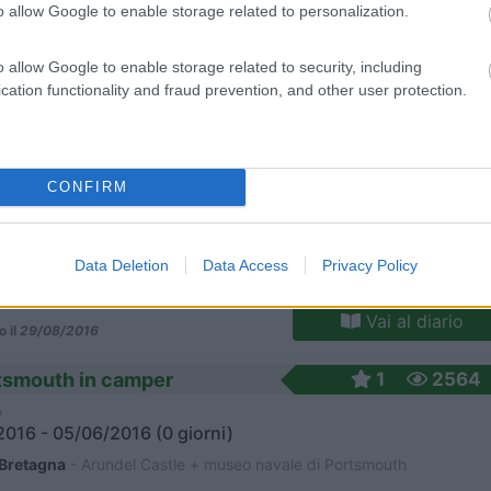
o allow Google to enable storage related to personalization.
o allow Google to enable storage related to security, including
Vai al diario
cation functionality and fraud prevention, and other user protection.
o il
23/09/2016
ca in camper
4
7111
o
CONFIRM
016 - 27/08/2016 (22 giorni)
Bretagna
- Inghilterra, Scozia
Data Deletion
Data Access
Privacy Policy
Vai al diario
o il
29/08/2016
rtsmouth in camper
1
2564
o
016 - 05/06/2016 (0 giorni)
Bretagna
- Arundel Castle + museo navale di Portsmouth