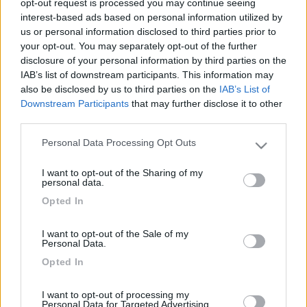
opt-out request is processed you may continue seeing
la pompa è una fiamma sf126 pro che gocciola dal pressostato
interest-based ads based on personal information utilized by
ma funziona lo stesso come prima.
us or personal information disclosed to third parties prior to
your opt-out. You may separately opt-out of the further
Non so se è collegato a questo evento ma ieri
disclosure of your personal information by third parties on the
contemporaneamente alla perdita (1goccia ogni 10secondi
IAB’s list of downstream participants. This information may
circa e solamente quando è accesa) è morto completamente il
also be disclosed by us to third parties on the
IAB’s List of
wc(schiacciando il pulsante...morto completo
Downstream Participants
that may further disclose it to other
third parties.
Domande:
Personal Data Processing Opt Outs
Please note that this website/app uses one or more Google
Secondo voi basta sostituire il pressostato o la perdita può
services and may gather and store information including but
essere causata daila valvola a tre vie a monte che riempie il
I want to opt-out of the Sharing of my
not limited to your visit or usage behaviour. You may click to
pressostato e lo fa gocciare?
personal data.
grant or deny consent to Google and its third-party tags to
Opted In
use your data for below specified purposes in below Google
Accetto vostri consigli perché così sabato che vado nel camper
consent section.
ho delle dritte da seguire.
I want to opt-out of the Sale of my
Personal Data.
Grazie
Opted In
I want to opt-out of processing my
Personal Data for Targeted Advertising.