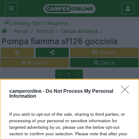
Forum
Tecnica
Cellula abitativa
Pompa fiamma sf126 gocciola
Galleria
Rispondi
Cerca
<
1
>
17
paolo 195
camperonline -
Do Not Process My Personal
1067
Information
Inserito il
11/06/2018
alle:
20:41:17
Ciao a tutti. Prima di iniziare ad aggiustare questa perdita vorrei
If you wish to opt-out of the sale, sharing to third parties, or
cercare di capire il modo migliore di affrontare questo
processing of your personal or sensitive information for
problema.
targeted advertising by us, please use the below opt-out
Cerco di darvi tutte le notizie possibili:
section to confirm your selection. Please note that after your