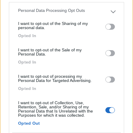
Personal Data Processing Opt Outs
Please note that this website/app uses one or more Google
services and may gather and store information including but
I want to opt-out of the Sharing of my
not limited to your visit or usage behaviour. You may click to
personal data.
22
Map
grant or deny consent to Google and its third-party tags to
Opted In
1697
use your data for below specified purposes in below Google
consent section.
Inserito il
20/04/2006
alle:
20:16:07
I want to opt-out of the Sale of my
Benvenuta. Da dove vieni? Mauro
Personal Data.
20
mageo163
Opted In
697
I want to opt-out of processing my
Inserito il
20/04/2006
alle:
21:12:19
Personal Data for Targeted Advertising.
Se avete l'acqua alla gola siete tranquilli,i problemi ci sono
Opted In
quando l'acqua non c'è [:D][:D]Ciao ci si vede in giro!Buoni KM
20
umby69
I want to opt-out of Collection, Use,
Retention, Sale, and/or Sharing of my
72
Personal Data that Is Unrelated with the
Purposes for which it was collected.
Inserito il
20/04/2006
alle:
23:19:14
Un caro benvenuto in famiglia Ciao Ciao[:)][:)][:)]Umberto
Opted Out
wilddrake