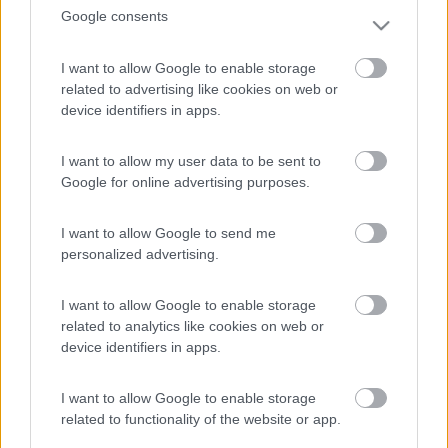
Google consents
-
Inserito il
21/04/2006
alle:
07:41:06
I want to allow Google to enable storage
Benvenuti tra noi anche da ennio, Sandra, Danja e
related to advertising like cookies on web or
Damiano(componente quest'ultimo a terra). Metti il nick sul
device identifiers in apps.
cruscotto e ci si vede prima o poi. Ciao.[:)]
ennio(TV)
id="orange">
I want to allow my user data to be sent to
20
silvia78
Google for online advertising purposes.
45
Inserito il
21/04/2006
alle:
11:18:01
I want to allow Google to send me
Benvenuta!!!! [:o)]
personalized advertising.
20
Bilbo
1534
I want to allow Google to enable storage
related to analytics like cookies on web or
Inserito il
21/04/2006
alle:
14:08:29
device identifiers in apps.
quote:
Originally posted by ledipimma
Ciao e benvenuta Adriana[:)][:D][:)] >
I want to allow Google to enable storage
> ciao e benvenuta. @ledipimma la conoci che l'hai salutata
related to functionality of the website or app.
come Adriana? non potrebbe essere Loredana invece? chiedo,