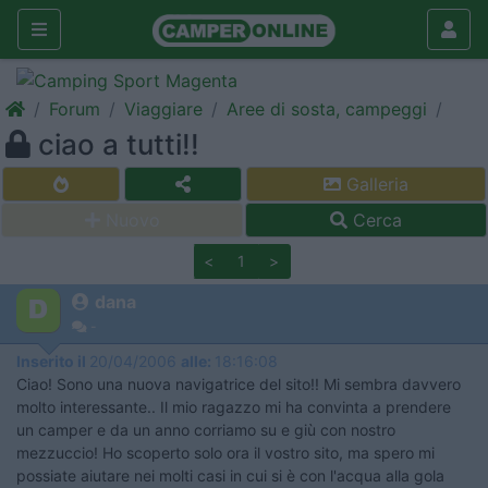
Forum
Viaggiare
Aree di sosta, campeggi
ciao a tutti!!
Galleria
Nuovo
Cerca
<
1
>
dana
-
Inserito il
20/04/2006
alle:
18:16:08
Ciao! Sono una nuova navigatrice del sito!! Mi sembra davvero
molto interessante.. Il mio ragazzo mi ha convinta a prendere
un camper e da un anno corriamo su e giù con nostro
mezzuccio! Ho scoperto solo ora il vostro sito, ma spero mi
possiate aiutare nei molti casi in cui si è con l'acqua alla gola