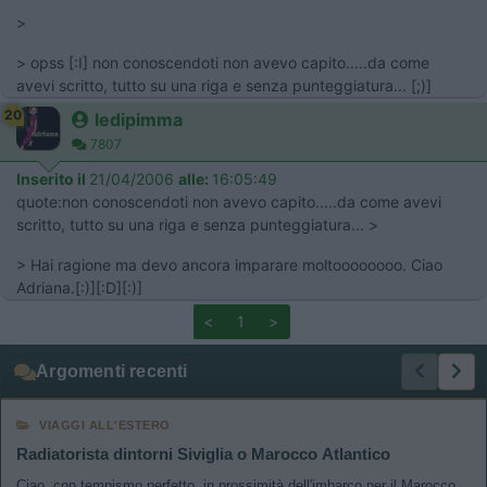
>
> opss [:I] non conoscendoti non avevo capito.....da come
avevi scritto, tutto su una riga e senza punteggiatura... [;)]
20
ledipimma
7807
Inserito il
21/04/2006
alle:
16:05:49
quote:non conoscendoti non avevo capito.....da come avevi
scritto, tutto su una riga e senza punteggiatura... >
> Hai ragione ma devo ancora imparare moltoooooooo. Ciao
Adriana.[:)][:D][:)]
<
1
>
Argomenti recenti
VIAGGI ALL'ESTERO
Radiatorista dintorni Siviglia o Marocco Atlantico
Ciao, con tempismo perfetto, in prossimità dell'imbarco per il Marocco,