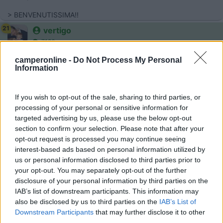
> BENVENUTISSIMA!!
21
vertigo
7186
Inserito il
20/04/2006
alle:
18:28:33
camperonline -
Do Not Process My Personal
Information
ciao, benvenuta, Marioid="Arial">id="blue">id="size3">
22
breezer
272
If you wish to opt-out of the sale, sharing to third parties, or
processing of your personal or sensitive information for
Inserito il
20/04/2006
alle:
20:03:10
targeted advertising by us, please use the below opt-out
Benvenuta anche da "breezer" (Franco) e famiglia. Con quale
section to confirm your selection. Please note that after your
camper vi troviamo in giro?
opt-out request is processed you may continue seeing
interest-based ads based on personal information utilized by
us or personal information disclosed to third parties prior to
your opt-out. You may separately opt-out of the further
disclosure of your personal information by third parties on the
IAB’s list of downstream participants. This information may
also be disclosed by us to third parties on the
IAB’s List of
Downstream Participants
that may further disclose it to other
third parties.