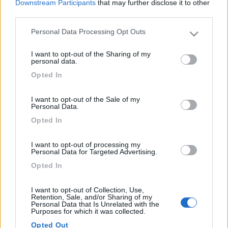
> Interessante? Altro che![:D] Siamo ansiosi di conoscere gli
Downstream Participants
that may further disclose it to other
sviluppi. Ciao Anna
third parties.
15
senna99
Personal Data Processing Opt Outs
Please note that this website/app uses one or more Google
1465
services and may gather and store information including but
I want to opt-out of the Sharing of my
Inserito il
04/02/2015
alle:
17:20:36
not limited to your visit or usage behaviour. You may click to
personal data.
Saluti,effettivamente in quel tratto di costa le possibilità di sosta
grant or deny consent to Google and its third-party tags to
Opted In
non sono molte,potrebbe essere una buona idea,poi dipende
use your data for below specified purposes in below Google
da come volete impostare la cosa,se solo sosta con carico
consent section.
scarico e altri servizi oppure volete aggiungere quel tocco in
I want to opt-out of the Sale of my
Personal Data.
più per far apprezzare le vostre usanze,e,perchè no, le vostre
Opted In
specialità. Ciao [:)][:)]
17
garmau
I want to opt-out of processing my
4601
Personal Data for Targeted Advertising.
Inserito il
04/02/2015
alle:
19:58:55
Opted In
La località potrebbe essere buona, dovresti però vedertela con
3 camping a meno di di 5 km, invece se non sbaglio le AA più
I want to opt-out of Collection, Use,
vicine dovrebbero essere nella zona di Bosa a una 40ina di km.
Retention, Sale, and/or Sharing of my
Personal Data that Is Unrelated with the
Purposes for which it was collected.
Opted Out