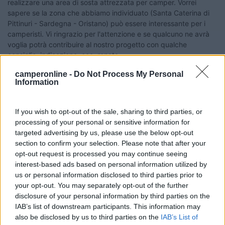
realizzare una area di sosta attrezzata per camper. Vorrei
sapere se la zona che abbiamo individuato (Santa Caterina di
Pittinuri - Sardegna - Oristano) può essere interessante per i
camperisti. Vi ringrazio per l'attenzione e se qualcuno ne avrà
voglia potrà contribuire al nostro progetto con qualche
consiglio, indicazione, ecc. renato
16
amper
camperonline -
Do Not Process My Personal
Information
550
Inserito il
04/02/2015
alle:
10:23:07
If you wish to opt-out of the sale, sharing to third parties, or
sicuramente si, come zona e' molto interessante, ci sono stato
processing of your personal or sensitive information for
anni fa' non in camper e il posto mi e' piaciuto come tutta la
targeted advertising by us, please use the below opt-out
costa oristanese..
section to confirm your selection. Please note that after your
19
cucciolotto
opt-out request is processed you may continue seeing
1364
interest-based ads based on personal information utilized by
us or personal information disclosed to third parties prior to
Inserito il
04/02/2015
alle:
16:33:26
your opt-out. You may separately opt-out of the further
quote:
Risposta al messaggio di unpocomesefosse inserito in
disclosure of your personal information by third parties on the
data 04/02/2015 10:16:24 (
Visualizza messaggio in nuova
IAB’s list of downstream participants. This information may
finestra
)
>
also be disclosed by us to third parties on the
IAB’s List of