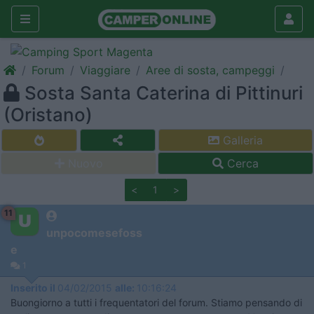
Forum
Viaggiare
Aree di sosta, campeggi
Sosta Santa Caterina di Pittinuri
(Oristano)
Galleria
Nuovo
Cerca
<
1
>
11
unpocomesefoss
e
1
Inserito il
04/02/2015
alle:
10:16:24
Buongiorno a tutti i frequentatori del forum. Stiamo pensando di