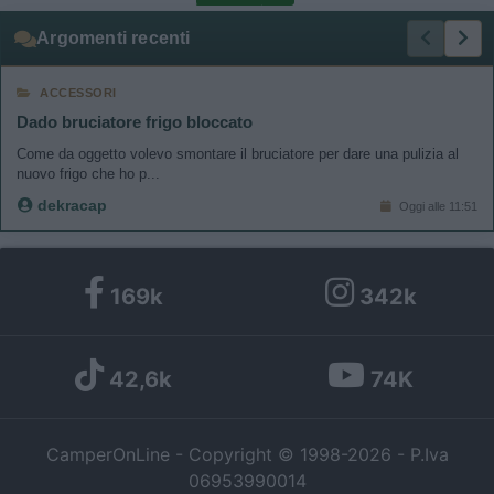
Argomenti recenti
I want to allow Google to enable storage
related to personalization.
ACCESSORI
Dado bruciatore frigo bloccato
I want to allow Google to enable storage
Come da oggetto volevo smontare il bruciatore per dare una pulizia al
related to security, including authentication
nuovo frigo che ho p...
functionality and fraud prevention, and other
user protection.
dekracap
Oggi alle 11:51
169k
342k
42,6k
74K
CamperOnLine - Copyright © 1998-2026 - P.Iva
06953990014