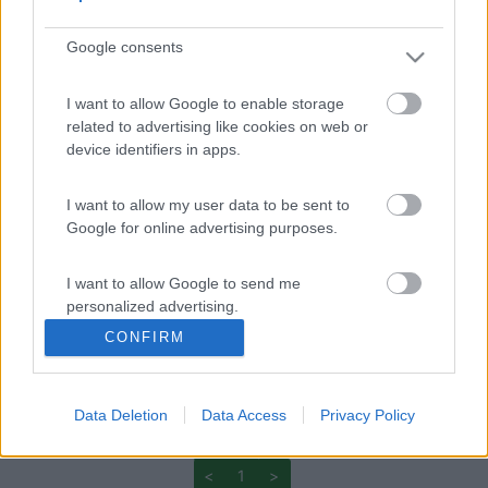
Google consents
I want to allow Google to enable storage
related to advertising like cookies on web or
device identifiers in apps.
I want to allow my user data to be sent to
Google for online advertising purposes.
14
rlui
1658
I want to allow Google to send me
Inserito il
06/02/2015
alle:
13:55:45
personalized advertising.
Sicuramente molto interessante...a quando l'apertura? cri
CONFIRM
15
mauritius
I want to allow Google to enable storage
related to analytics like cookies on web or
47
device identifiers in apps.
Data Deletion
Data Access
Privacy Policy
Inserito il
06/02/2015
alle:
15:31:07
la risposta è ovvia...secondo la posizione faresti bingo![:D]
I want to allow Google to enable storage
<
1
>
related to functionality of the website or app.