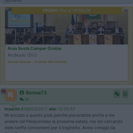
Giovanni
PROMO
fino al 18/08/26
Area Sosta Camper Orobie
Ardesio
(BG)
Sacrae Scenae - Ardesio film festival
12
Renna73
20
Inserito il
09/03/2017
alle:
12:30:57
Mi accodo a questo post perché piacerebbe anche a me
andare nel Peloponneso la prossima estate, ma sto cercando
delle tariffe convenienti per il traghetto. Avete consigli da