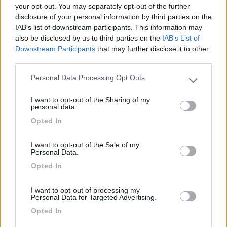
campeggio per scarico e ... wifi per figlii
your opt-out. You may separately opt-out of the further
Il dubbio dell'acquisto ti preciso non ce l'ho per il costo quanto
disclosure of your personal information by third parties on the
per l'ingombro, in quanto il mio camper ha spazi molto risicati!!!
IAB’s list of downstream participants. This information may
... comunque è lungo 6,80 quindi se non hai avuto problemi tu
also be disclosed by us to third parties on the
IAB’s List of
figurati io con il mio macinino!!!!!
Downstream Participants
that may further disclose it to other
Ciao e grazie Giovanni
third parties.
13
bazylothis
Personal Data Processing Opt Outs
Please note that this website/app uses one or more Google
1512
services and may gather and store information including but
I want to opt-out of the Sharing of my
not limited to your visit or usage behaviour. You may click to
Inserito il
09/03/2017
alle:
18:08:52
personal data.
grant or deny consent to Google and its third-party tags to
Opted In
In risposta al messaggio di
giovmas
del
09/03/2017
alle
17:23:23
use your data for below specified purposes in below Google
consent section.
Grazie 'Grinza' dei tuoi racconti tranquillizzanti. Ti chiedo però se tu
I want to opt-out of the Sale of my
compreresti comunque una Roller Tank anche la più piccola oppure
Personal Data.
sarebbe inutile. La mia intenzione se ci riesco è di fare 2/3 giorni in libera
Opted In
e
...
I want to opt-out of processing my
Personal Data for Targeted Advertising.
Opted In
Il roll rank e' un'ottima soluzione. Comunque come qualcuno ha
gia' scritto in Grecia si fanno in 4 per il turista, quindi vedrai che