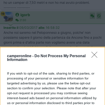
ho un camper di 7,50 metri e non ho mai avuto problemi.
--------- ---------
19
igorb
2130
Inserito il
09/03/2017
alle:
16:58:32
Anche noi saremo nel Peloponneso a giugno, poiche' non
possiamo sapere il giorno della partenza da Ancona fino a pochi
giorni prima e d'altra parte non vogliamo avere una data
precisa che ci obblighi per il ritorno, secondo gli esperti di
Grecia è fattibile fare i biglietti camper on board direttamente
camperonline -
Do Not Process My Personal
al porto di Ancona e Patrasso come abbiamo fatto a Calais e
Information
Dover?
14
gio-nanni
If you wish to opt-out of the sale, sharing to third parties, or
253
processing of your personal or sensitive information for
Inserito il
09/03/2017
alle:
17:23:23
targeted advertising by us, please use the below opt-out
Grazie 'Grinza' dei tuoi racconti tranquillizzanti.
section to confirm your selection. Please note that after your
Ti chiedo però se tu compreresti comunque una Roller Tank
opt-out request is processed you may continue seeing
anche la più piccola oppure sarebbe inutile.
interest-based ads based on personal information utilized by
La mia intenzione se ci riesco è di fare 2/3 giorni in libera e 1 in
us or personal information disclosed to third parties prior to