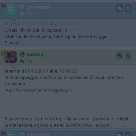
14
gio-nanni
253
Inserito il
08/03/2017
alle:
12:15:43
Grazie infinite per le risposte !!!!
Ottime indicazioni per iniziare a pianificare il viaggio
Giovanni
17
kukosg
503
Inserito il
08/03/2017
alle:
16:46:28
In tante spiagge trovi l'acqua e spesso wc da scaricare,tipo
Neochorio
http://www.camper-troxospito.gr...
Scusate per gli errori di ortografia,ma sono....greco e per di piu
la mia tastiera,e greca pure lei,quindi niente... accenti.
14
gio-nanni