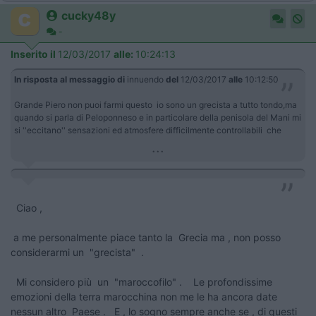
cucky48y
-
Inserito il
12/03/2017
alle:
10:24:13
In risposta al messaggio di
innuendo
del
12/03/2017
alle
10:12:50
Grande Piero non puoi farmi questo io sono un grecista a tutto tondo,ma
quando si parla di Peloponneso e in particolare della penisola del Mani mi
si ''eccitano'' sensazioni ed atmosfere difficilmente controllabili che
...
Ciao ,
a me personalmente piace tanto la Grecia ma , non posso
considerarmi un "grecista" .
Mi considero più un "maroccofilo" . Le profondissime
emozioni della terra marocchina non me le ha ancora date
nessun altro Paese . E , lo sogno sempre anche se , di questi