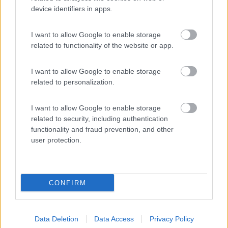
sempre in Grecia, non ho mai avuto problemi di scarico, se
device identifiers in apps.
casomai ti trovi in libera non mettere il chimico, alla peggio nei
tanti spazi nel nulla che ci sono una buca e scarichi, io in Grecia
I want to allow Google to enable storage
ho fatto anche questo, ora é piú semplice perché qualche
related to functionality of the website or app.
servizio in piú c'é.
Il tank é una buona soluzione ma sono certo che in campeggio
I want to allow Google to enable storage
trovi sicuramente il modo di scaricare.
related to personalization.
Il Wi-Fi lo trovi in tutti i bar, taverne, xpisteria, entri, ordini e
chiedi la password.
Ad esempio, andando in giú
I want to allow Google to enable storage
Patrasso campeggio a Rion
related to security, including authentication
Killini area di sosta Kalogria
functionality and fraud prevention, and other
Olimpia campeggio in cima al paese
user protection.
Zaharo campeggio abbandonato
Kiparissia campeggio
kalamata campeggio
elafonissos campeggio
CONFIRM
monenvasia parcheggio attrezzato
nauplio parcheggio sotto campeggio
atene parcheggio
Data Deletion
Data Access
Privacy Policy
--------- ---------