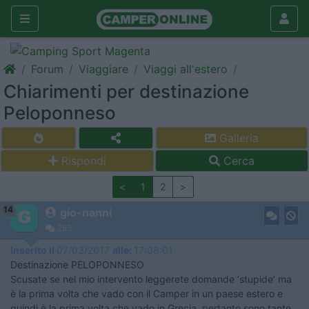
Forum
Viaggiare
Viaggi all'estero
Chiarimenti per destinazione
Peloponneso
Galleria
Rispondi
Cerca
<
1
2
>
14
gio-nanni
253
Inserito il
07/03/2017
alle:
17:08:01
Destinazione PELOPONNESO
Scusate se nel mio intervento leggerete domande ‘stupide’ ma
è la prima volta che vado con il Camper in un paese estero e
quindi è la prima volta che vado in Grecia, pertanto sono tante