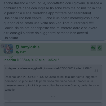
anche Italiano e comunque, soprattutto con i giovani, si riesce a
comunicare bene con Inglese (io sono zero ma ho mia figlia che
lo parlicchia e anzi vorrebbe approfittare per esercitarlo)
Una cosa l'ho ben capita ... che è un posto meraviglioso e che
quando ci sei stato una volta non vedi l'ora di ritornarci !!!!!
Grazie sin da ora per risposte che mi vorrete dare e se avete
altri consigli o dritte da suggerirmi saranno ben accetti.
Un saluto
13
bazylothis
1512
Inserito il
08/03/2017
alle:
10:52:15
In risposta al messaggio di
giovmas
del
07/03/2017
alle
17:08:01
Destinazione PELOPONNESO Scusate se nel mio intervento leggerete
domande ‘stupide’ ma è la prima volta che vado con il Camper in un
paese estero e quindi è la prima volta che vado in Grecia, pertanto sono
tante le
...