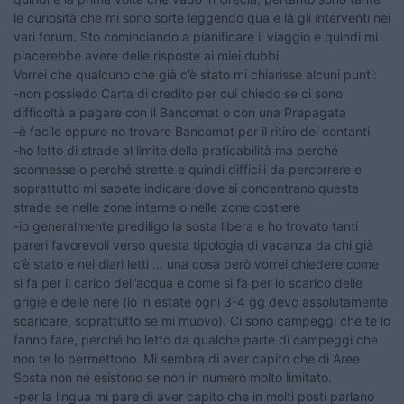
le curiosità che mi sono sorte leggendo qua e là gli interventi nei
vari forum. Sto cominciando a pianificare il viaggio e quindi mi
piacerebbe avere delle risposte ai miei dubbi.
Vorrei che qualcuno che già c’è stato mi chiarisse alcuni punti:
-non possiedo Carta di credito per cui chiedo se ci sono
difficoltà a pagare con il Bancomat o con una Prepagata
-è facile oppure no trovare Bancomat per il ritiro dei contanti
-ho letto di strade al limite della praticabilità ma perché
sconnesse o perché strette e quindi difficili da percorrere e
soprattutto mi sapete indicare dove si concentrano queste
strade se nelle zone interne o nelle zone costiere
-io generalmente prediligo la sosta libera e ho trovato tanti
pareri favorevoli verso questa tipologia di vacanza da chi già
c’è stato e nei diari letti … una cosa però vorrei chiedere come
si fa per il carico dell’acqua e come si fa per lo scarico delle
grigie e delle nere (io in estate ogni 3-4 gg devo assolutamente
scaricare, soprattutto se mi muovo). Ci sono campeggi che te lo
fanno fare, perché ho letto da qualche parte di campeggi che
non te lo permettono. Mi sembra di aver capito che di Aree
Sosta non né esistono se non in numero molto limitato.
-per la lingua mi pare di aver capito che in molti posti parlano