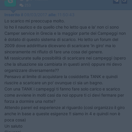
253
Inserito il
09/03/2017
alle:
11:50:43
Lo scarico mi preoccupa molto.
Io ho il nautico e da quello che ho letto qua e la' non ci sono
Camper service in Grecia e la maggior parte dei Campeggi non
è dotato di questo sistema di scarico. Ho letto un forum del
2009 dove addirittura dicevano di scaricare 'in giro' ma io
sinceramente mi rifiuto di fare una cosa del genere.
Mi rassicurate sulla possibilità di scaricare nei campeggi (spero
che la situazione sia cambiata in questi anni) oppure mi devo
organizzare diversamente??
Pensavo al limite di acquistare la cosiddetta TANK e quindi
riuscire a scaricare un po' ovunque ci sia un bagno.
Con una TANK i campeggi ti fanno fare solo carico e scarico
come avviene in molti casi da noi oppure ti ci devi fermare per
forza a dormire una notte?
Attendo pareri ed esperienze al riguardo (così organizzo il giro
anche in base a queste esigenze !! siamo in 4 e quindi non è
poca cosa)
Un saluto