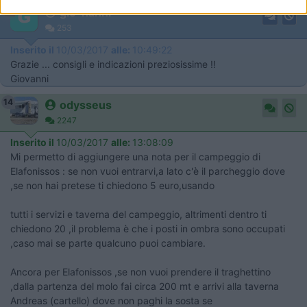
14
gio-nanni
253
Inserito il
10/03/2017
alle:
10:49:22
Grazie ... consigli e indicazioni preziosissime !!
Giovanni
14
odysseus
2247
Inserito il
10/03/2017
alle:
13:08:09
Mi permetto di aggiungere una nota per il campeggio di
Elafonissos : se non vuoi entrarvi,a lato c'è il parcheggio dove
,se non hai pretese ti chiedono 5 euro,usando
tutti i servizi e taverna del campeggio, altrimenti dentro ti
chiedono 20 ,il problema è che i posti in ombra sono occupati
,caso mai se parte qualcuno puoi cambiare.
Ancora per Elafonissos ,se non vuoi prendere il traghettino
,dalla partenza del molo fai circa 200 mt e arrivi alla taverna
Andreas (cartello) dove non paghi la sosta se