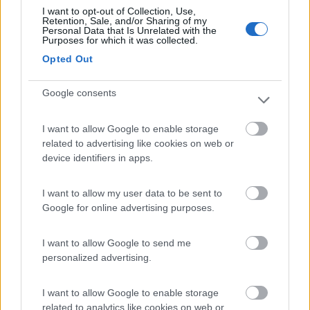
non ci saranno problemi. Complimenti a chi ha consigliato di
I want to opt-out of Collection, Use,
Retention, Sale, and/or Sharing of my
scaricare qua e la'...vero gentlemen...anch'io purtroppo ne ho
Personal Data that Is Unrelated with the
viste di tutti i colori, per esempio uno che al mattino usciva col
Purposes for which it was collected.
gommone portando un sacco nero che si vedeva che pesava e
Opted Out
dopo 5 minuti tornava col sacco vuoto...per la cronaca non era
italiano.
Google consents
Paolo
20
Grinza
I want to allow Google to enable storage
64789
related to advertising like cookies on web or
Inserito il
09/03/2017
alle:
19:48:37
device identifiers in apps.
In risposta al messaggio di
giovmas
del
09/03/2017
alle
17:23:23
I want to allow my user data to be sent to
Grazie 'Grinza' dei tuoi racconti tranquillizzanti. Ti chiedo però se tu
Google for online advertising purposes.
compreresti comunque una Roller Tank anche la più piccola oppure
sarebbe inutile. La mia intenzione se ci riesco è di fare 2/3 giorni in libera
I want to allow Google to send me
e
personalized advertising.
...
I want to allow Google to enable storage
Dal 1993 al 2000 avevo un camper col nautico, e andavo
related to analytics like cookies on web or