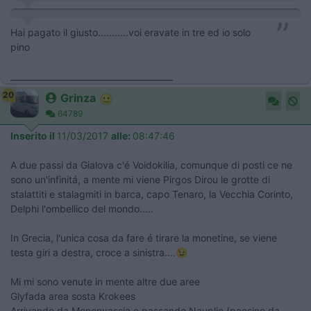
Hai pagato il giusto...........voi eravate in tre ed io solo
pino
_______________________________________
20
Grinza
64789
Inserito il
11/03/2017
alle:
08:47:46
A due passi da Gialova c'é Voidokilia, comunque di posti ce ne
sono un'infinitá, a mente mi viene Pirgos Dirou le grotte di
stalattiti e stalagmiti in barca, capo Tenaro, la Vecchia Corinto,
Delphi l'ombellico del mondo.....
In Grecia, l'unica cosa da fare é tirare la monetine, se viene
testa giri a destra, croce a sinistra....😉
Mi mi sono venute in mente altre due aree
Glyfada area sosta Krokees
Arrivando da Monenvassia e passando Nauplio (paesino da