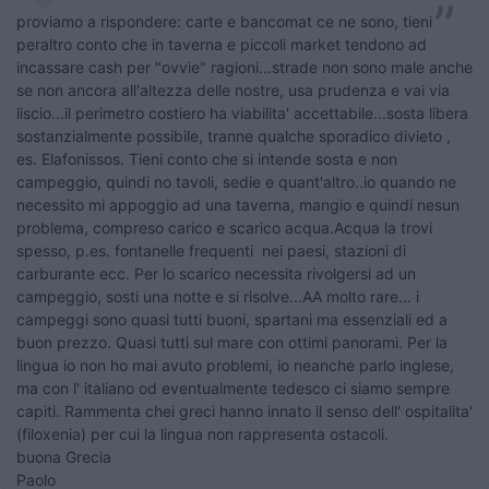
proviamo a rispondere: carte e bancomat ce ne sono, tieni
peraltro conto che in taverna e piccoli market tendono ad
incassare cash per "ovvie" ragioni...strade non sono male anche
se non ancora all'altezza delle nostre, usa prudenza e vai via
liscio...il perimetro costiero ha viabilita' accettabile...sosta libera
sostanzialmente possibile, tranne qualche sporadico divieto ,
es. Elafonissos. Tieni conto che si intende sosta e non
campeggio, quindi no tavoli, sedie e quant'altro..io quando ne
necessito mi appoggio ad una taverna, mangio e quindi nesun
problema, compreso carico e scarico acqua.Acqua la trovi
spesso, p.es. fontanelle frequenti nei paesi, stazioni di
carburante ecc. Per lo scarico necessita rivolgersi ad un
campeggio, sosti una notte e si risolve...AA molto rare... i
campeggi sono quasi tutti buoni, spartani ma essenziali ed a
buon prezzo. Quasi tutti sul mare con ottimi panorami. Per la
lingua io non ho mai avuto problemi, io neanche parlo inglese,
ma con l' italiano od eventualmente tedesco ci siamo sempre
capiti. Rammenta chei greci hanno innato il senso dell' ospitalita'
(filoxenia) per cui la lingua non rappresenta ostacoli.
buona Grecia
Paolo