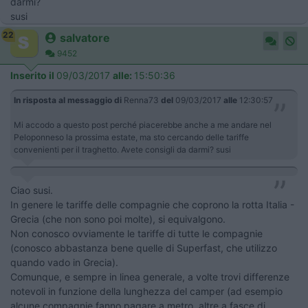
darmi?
susi
22
salvatore
9452
Inserito il
09/03/2017
alle:
15:50:36
In risposta al messaggio di
Renna73
del
09/03/2017
alle
12:30:57
Mi accodo a questo post perché piacerebbe anche a me andare nel
Peloponneso la prossima estate, ma sto cercando delle tariffe
convenienti per il traghetto. Avete consigli da darmi? susi
Ciao susi.
In genere le tariffe delle compagnie che coprono la rotta Italia -
Grecia (che non sono poi molte), si equivalgono.
Non conosco ovviamente le tariffe di tutte le compagnie
(conosco abbastanza bene quelle di Superfast, che utilizzo
quando vado in Grecia).
Comunque, e sempre in linea generale, a volte trovi differenze
notevoli in funzione della lunghezza del camper (ad esempio
alcune compagnie fanno pagare a metro, altre a fasce di