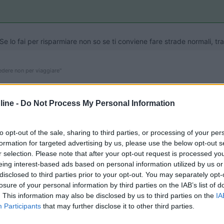
 Se lo fai per risparmiare non so se ti conviene fare strade normali, tra
dere non per viaggiare"
ine -
Do Not Process My Personal Information
to opt-out of the sale, sharing to third parties, or processing of your per
formation for targeted advertising by us, please use the below opt-out s
r selection. Please note that after your opt-out request is processed y
Previous
eing interest-based ads based on personal information utilized by us or
disclosed to third parties prior to your opt-out. You may separately opt-
losure of your personal information by third parties on the IAB’s list of
. This information may also be disclosed by us to third parties on the
IA
Finlandia 
Participants
that may further disclose it to other third parties.