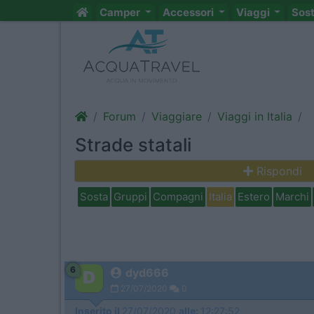
Camper
Accessori
Viaggi
Sos
Forum
Viaggiare
Viaggi in Italia
Strade statali
Rispondi
Sosta
Gruppi
Compagni
Italia
Estero
Marchi
6
dyd666
27/07/2020
0
Inserito il
27/07/2020
alle:
12:27:52