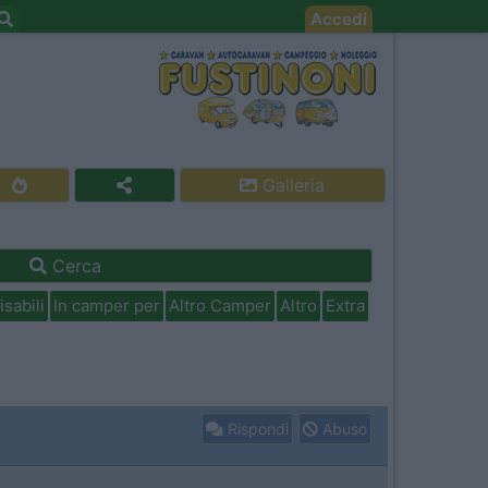
Accedi
Galleria
Cerca
isabili
In camper per
Altro Camper
Altro
Extra
Rispondi
Abuso