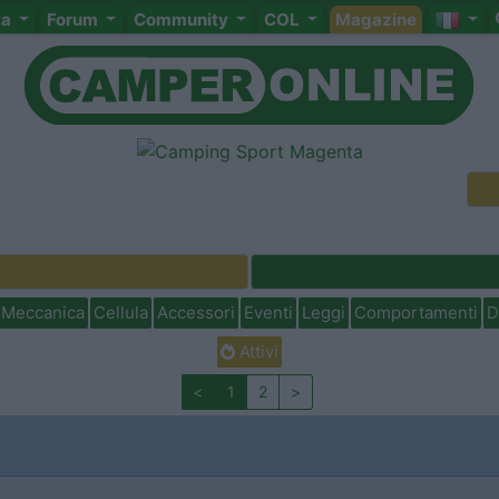
ta
Forum
Community
COL
Magazine
Meccanica
Cellula
Accessori
Eventi
Leggi
Comportamenti
D
Attivi
<
1
2
>