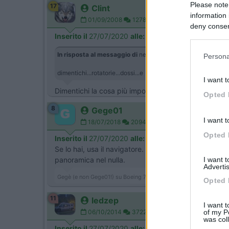
Please note
17
Clint
information 
01/09/2008
12789
deny consent
Inserito il
27/07/2020
alle:
13:30:36
in below Go
In risposta al messaggio di
nemo family
del
27/07/2020
al
Persona
dimentichi...rotatorie...dossi...e autovelox a josa !!
I want t
Dimentichi la cosa più importante il pessimo fondo str
Opted 
8
Gege01
I want t
18/07/2018
2094
Opted 
Inserito il
27/07/2020
alle:
18:58:17
Se lo hai, usa il navigatore. Imposto la partenza, mett
I want 
panoramica nel nulla.
Advertis
Gegè (e non Gege01!) su Boeing 747 (Katamarano 50 MY19)
Opted 
11
ledzep
I want t
of my P
06/10/2014
3722
was col
Inserito il
27/07/2020
alle:
19:46:32