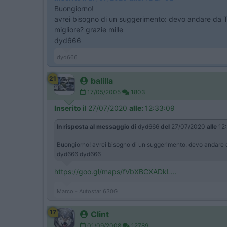
Buongiorno!
avrei bisogno di un suggerimento: devo andare da To
migliore? grazie mille
dyd666
dyd666
21
balilla
17/05/2005
1803
Inserito il
27/07/2020
alle:
12:33:09
In risposta al messaggio di
dyd666
del
27/07/2020
alle
12:
Buongiorno! avrei bisogno di un suggerimento: devo andare da
dyd666 dyd666
https://goo.gl/maps/fVbXBCXADkL...
Marco - Autostar 630G
17
Clint
01/09/2008
12789