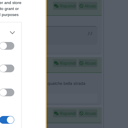
er and store
Rispondi
Abuso
to grant or
ed purposes
Rispondi
Abuso
 e stop....magari trovi pure qualche bella strada
Rispondi
Abuso