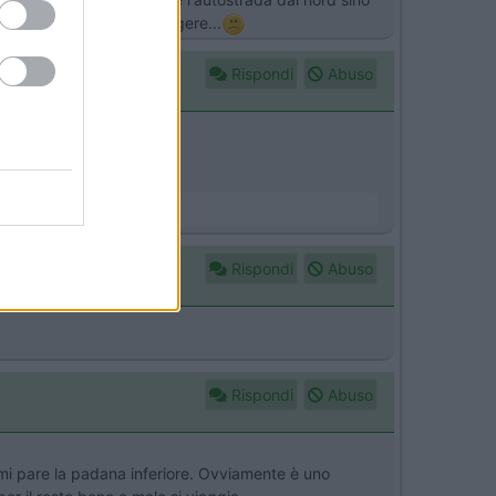
sparmio andato a farsi friggere...
Rispondi
Abuso
Rispondi
Abuso
Rispondi
Abuso
 mi pare la padana inferiore. Ovviamente è uno