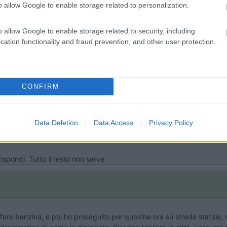
o allow Google to enable storage related to personalization.
ono arrivata tre verbali da autovelox per velocità oltre i limiti
, ri
o allow Google to enable storage related to security, including
cation functionality and fraud prevention, and other user protection.
CONFIRM
Data Deletion
Data Access
Privacy Policy
ispondi. Tutto il resto non serve
fare benzina, e poi ho proseguito per qualche ora su strada statale,