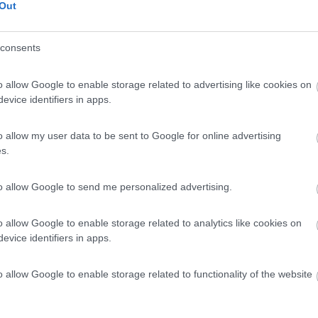
Out
nizzate del globo, fuori dall'autostrada è da pazzi.
notte.
consents
o allow Google to enable storage related to advertising like cookies on
evice identifiers in apps.
ai in un paio di giorni, potrebbe essere una buona idea. Io sono torn
o allow my user data to be sent to Google for online advertising
enica mattina prestissimo sicuramente ti permette di fare parecchi chilo
s.
to allow Google to send me personalized advertising.
 CREMONA, MANTOVA, ESTE.PIOVE DI SACCO VENEZIA----IN SENSO I
o allow Google to enable storage related to analytics like cookies on
messo dieci giorni con mille tappe
evice identifiers in apps.
o allow Google to enable storage related to functionality of the website
 ma di natura portato al risparmio, con il suo Possl ha.percorso la sta