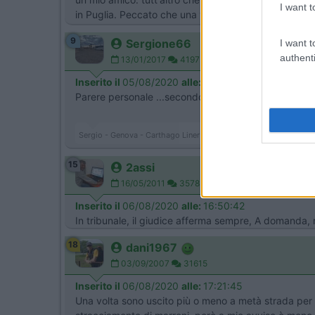
I want t
in Puglia. Peccato che una volta ritornato a casa gli s
9
Sergione66
I want t
authenti
13/01/2017
4197
Inserito il
05/08/2020
alle:
21:33:17
Parere personale ...secondo me non ha senso .
Sergio - Genova - Carthago Liner 65LE (Jeegolino)
15
2assi
16/05/2011
3578
Inserito il
06/08/2020
alle:
16:50:42
In tribunale, il giudice afferma sempre, A domanda, r
18
dani1967
03/09/2007
31615
Inserito il
06/08/2020
alle:
17:21:45
Una volta sono uscito più o meno a metà strada per 