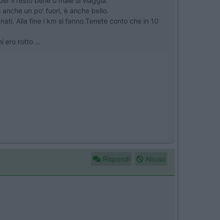
er il resto bene o male si viaggia.
 anche un po' fuori, è anche bello.
nati. Alla fine i km si fanno.Tenete conto che in 10
ero rotto ...
Rispondi
Abuso