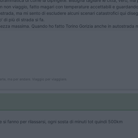
rammatica di come la dipingete. Bisogna tagliare le città, vero, ma p
i un non viaggio, fatto magari con temperature accettabili e guardando
ostrada, ma mi sento di escludere alcuni scenari catastrofici qui diseg
di più di strada si fa.
ezza massima. Quando ho fatto Torino Gorizia anche in autostrada mi 
arte, ma per andare. Viaggio per viaggiare.
 si fanno per rilassarsi, ogni sosta di minuti tot quindi 500km