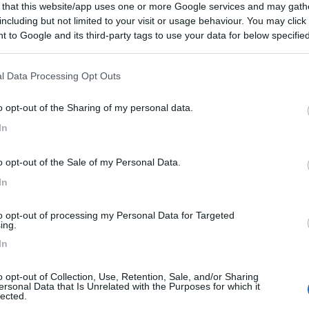
 that this website/app uses one or more Google services and may gath
including but not limited to your visit or usage behaviour. You may click 
 to Google and its third-party tags to use your data for below specifi
ogle consent section.
le
13:17:03
l Data Processing Opt Outs
o opt-out of the Sharing of my personal data.
adale italiano...
In
o opt-out of the Sale of my Personal Data.
In
i l'arrivo e selezioni l'opzione "evita pedaggio". Ti fai guidare da lui
to opt-out of processing my Personal Data for Targeted
ing.
In
o opt-out of Collection, Use, Retention, Sale, and/or Sharing
ersonal Data that Is Unrelated with the Purposes for which it
lected.