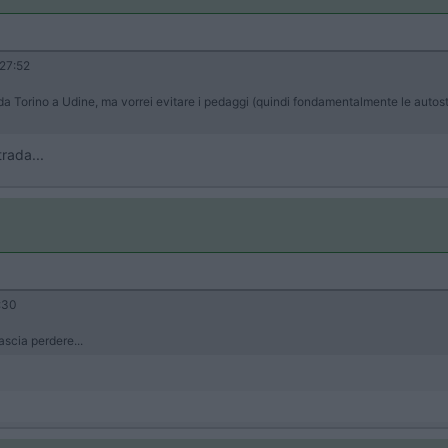
27:52
 Torino a Udine, ma vorrei evitare i pedaggi (quindi fondamentalmente le autostr
rada...
:30
ascia perdere...