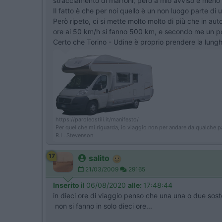
stracciamento di marroni, però a mio avviso è meno d
Il fatto è che per noi quello è un non luogo parte d
Però ripeto, ci si mette molto molto di più che in aut
ore ai 50 km/h si fanno 500 km, e secondo me un po' 
Certo che Torino - Udine è proprio prendere la lungh
https://paroleostili.it/manifesto/
Per quel che mi riguarda, io viaggio non per andare da qualche p
R.L. Stevenson
17
salito
21/03/2009
29165
Inserito il
06/08/2020
alle:
17:48:44
in dieci ore di viaggio penso che una una o due soste
non si fanno in solo dieci ore...