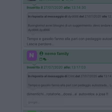
Inserito il
27/07/2020
alle:
13:14:30
In risposta al messaggio di
dyd666
del
27/07/2020
alle
12:
Buongiorno! avrei bisogno di un suggerimento: devo andare da
dyd666 dyd666
Tempo e gasolio fanno alla pari con pedaggio autost
Lascia perdere...
nemo family
-
Inserito il
27/07/2020
alle:
13:17:03
In risposta al messaggio di
Clint
del
27/07/2020
alle
13:14
Tempo e gasolio fanno alla pari con pedaggio autostrada... L
dimentichi...rotatorie...dossi...e autovelox a josa !!
giorgio...