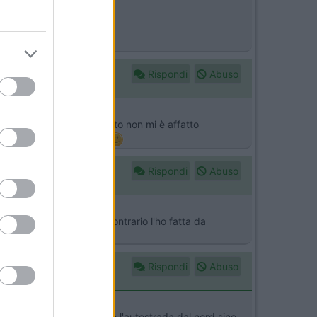
Rispondi
Abuso
ato da Milano e il tragitto non mi è affatto
metri libero dal traffico
Rispondi
Abuso
NVERSO In senso contrario l'ho fatta da
Rispondi
Abuso
tale Adriatica per evitare l'autostrada dal nord sino