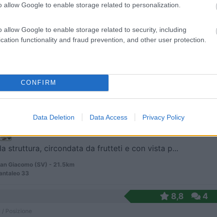
 / Posizione
o allow Google to enable storage related to personalization.
o allow Google to enable storage related to security, including
cation functionality and fraud prevention, and other user protection.
mediato entroterra, a 500 m dal mare e 1 km dal ce...
Marina (IM) - 13.2km
 San Siro, 5
CONFIRM
8
1
 / Posizione
Data Deletion
Data Access
Privacy Policy
a struttura, circondata da frutteti e con vista p...
an Giacomo (SV) - 21.5km
antaleo 33
8,8
4
 / Posizione