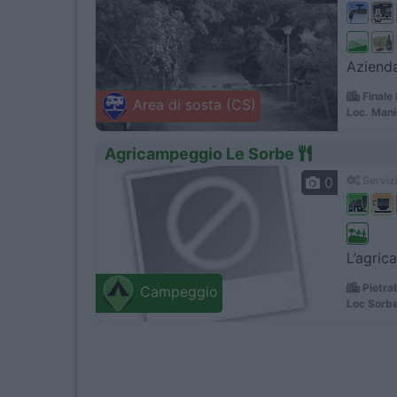
Azienda 
Finale
Area di sosta (CS)
Loc. Mani
Agricampeggio Le Sorbe
0
Servizi
L’agric
Pietra
Campeggio
Loc Sorb