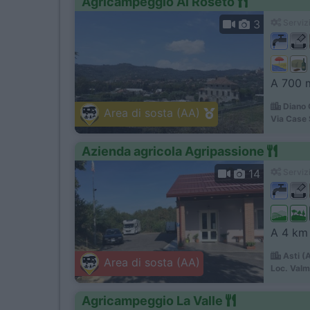
Agricampeggio Al Roseto
3
Servizi
A 700 m
Diano 
Area di sosta (AA)
Via Case 
Azienda agricola Agripassione
14
Servizi
A 4 km 
Asti (
Area di sosta (AA)
Loc. Val
Agricampeggio La Valle