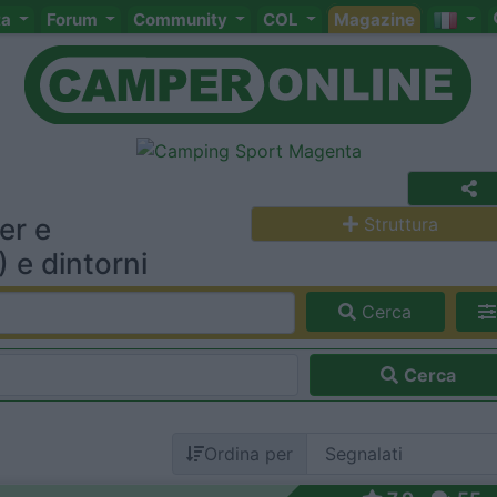
ta
Forum
Community
COL
Magazine
er e
Struttura
 e dintorni
Cerca
Cerca
Ordina per