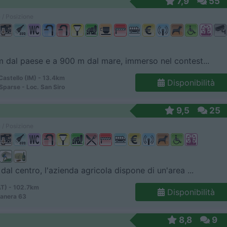
7,9
55
 / Posizione
 dal paese e a 900 m dal mare, immerso nel contest...
Castello (IM) - 13.4km
Disponibilità
Sparse - Loc. San Siro
9,5
25
 / Posizione
dal centro, l'azienda agricola dispone di un'area ...
AT) - 102.7km
Disponibilità
manera 63
8,8
9