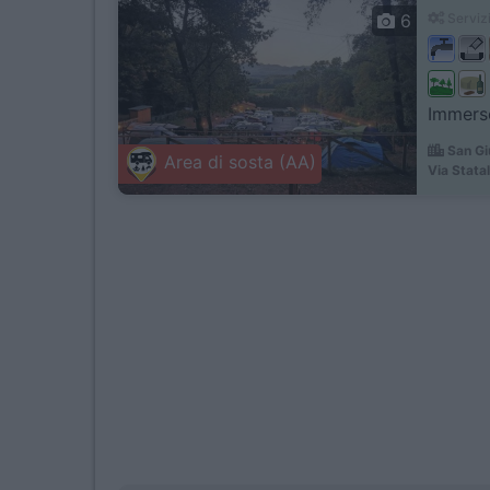
6
Servizi
Immerso
San Gi
Area di sosta (AA)
Via Stata