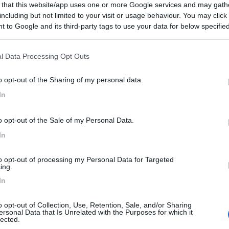
9,1
10
 that this website/app uses one or more Google services and may gath
including but not limited to your visit or usage behaviour. You may click 
 / Posizione
 to Google and its third-party tags to use your data for below specifi
ogle consent section.
l Data Processing Opt Outs
dal centro e a 3 km dal mare, agricampeggio immers...
a (SV) - 6.4km
o opt-out of the Sharing of my personal data.
ollo 16B
In
5,3
3
o opt-out of the Sale of my Personal Data.
 / Posizione
In
to opt-out of processing my Personal Data for Targeted
ing.
mping La Villa si trova nel verde entroterra ligu...
In
da (SV) - 6.7km
illa, 24
o opt-out of Collection, Use, Retention, Sale, and/or Sharing
ersonal Data that Is Unrelated with the Purposes for which it
lected.
8,2
14