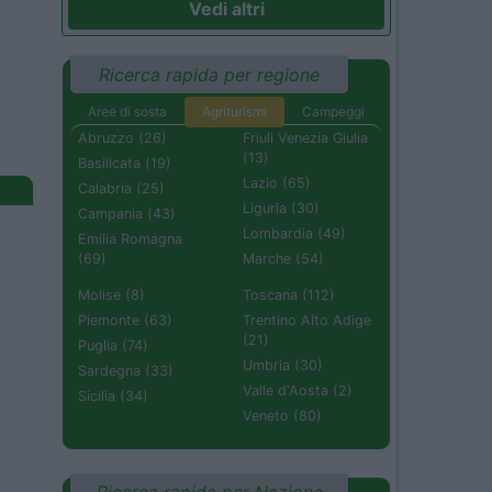
Vedi altri
Ricerca rapida per regione
Aree di sosta
Agriturismi
Campeggi
Abruzzo (26)
Friuli Venezia Giulia
(13)
Basilicata (19)
Lazio (65)
Calabria (25)
Liguria (30)
Campania (43)
Lombardia (49)
Emilia Romagna
(69)
Marche (54)
Molise (8)
Toscana (112)
Piemonte (63)
Trentino Alto Adige
(21)
Puglia (74)
Umbria (30)
Sardegna (33)
Valle d'Aosta (2)
Sicilia (34)
Veneto (80)