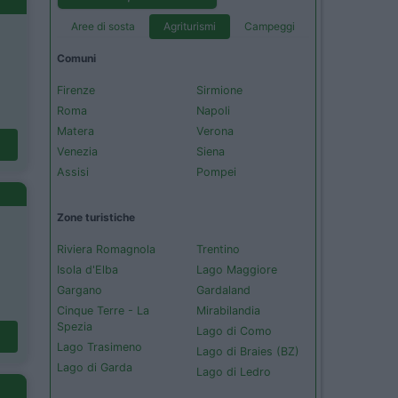
Aree di sosta
Agriturismi
Campeggi
Comuni
Firenze
Sirmione
Roma
Napoli
Matera
Verona
Venezia
Siena
Assisi
Pompei
Zone turistiche
Riviera Romagnola
Trentino
Isola d'Elba
Lago Maggiore
Gargano
Gardaland
Cinque Terre - La
Mirabilandia
Spezia
Lago di Como
Lago Trasimeno
Lago di Braies (BZ)
Lago di Garda
Lago di Ledro