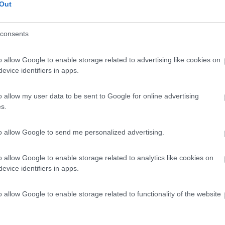
Out
 / Posizione
consents
 2 km dal centro, agricamping vicino al mare, tra ...
o allow Google to enable storage related to advertising like cookies on
evice identifiers in apps.
e (SV) - 7.4km
 63
o allow my user data to be sent to Google for online advertising
7,7
19
s.
 / Posizione
to allow Google to send me personalized advertising.
o allow Google to enable storage related to analytics like cookies on
etri dal centro abitato e a 700 metri dal mare, ag...
evice identifiers in apps.
tto Santo Spirito (SV) - 12.1km
30
o allow Google to enable storage related to functionality of the website
9,1
14