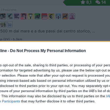
8,1
14
 / Posizione
 500 m dal mare e a due passi dal centro storico, ...
a (SV) - 5.3km
arzo, 45
ine -
Do Not Process My Personal Information
9
16
 / Posizione
to opt-out of the sale, sharing to third parties, or processing of your per
formation for targeted advertising by us, please use the below opt-out s
r selection. Please note that after your opt-out request is processed y
eing interest-based ads based on personal information utilized by us or
m dal mare e a 1 km dal centro, l'Agricamper dispo...
disclosed to third parties prior to your opt-out. You may separately opt-
losure of your personal information by third parties on the IAB’s list of
a (SV) - 5.5km
. This information may also be disclosed by us to third parties on the
IA
ada V. Arrossia 14 - Regione Pontelungo
Participants
that may further disclose it to other third parties.
15