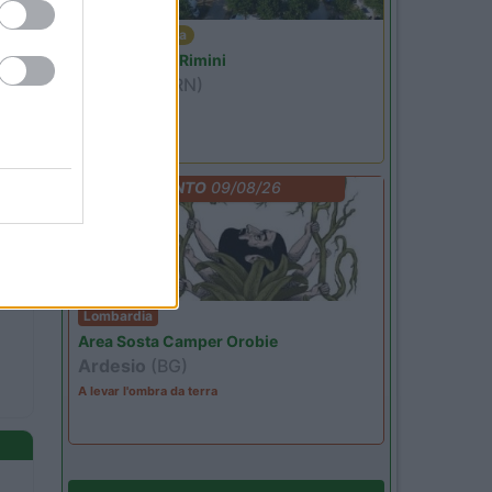
Emilia Romagna
Camper Park Rimini
Miramare
(RN)
Benefit Card
EVENTO
09/08/26
Lombardia
Area Sosta Camper Orobie
Ardesio
(BG)
A levar l'ombra da terra