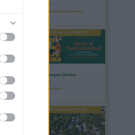
Ardesio
(BG)
Rassegna organistica della val Seriana
PROMO
Fino al 27/08/26
Lombardia
Area Sosta Camper Orobie
Ardesio
(BG)
Caccia ai tesori arancioni
PROMO
Fino al 08/11/26