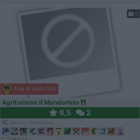
0
Area di sosta (AA)
Agriturismo Il Mandorleto
8,5
2
Servizi / Posizione