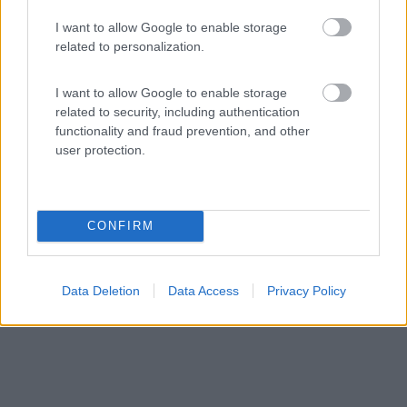
Area di sosta (AA)
I want to allow Google to enable storage
related to personalization.
AgriHotel da Marianna
9,5
4
I want to allow Google to enable storage
Servizi / Posizione
related to security, including authentication
functionality and fraud prevention, and other
user protection.
Alle porte del parco dei Nebrodi, di fronte L'Etna, fuori...
CONFIRM
Santa Domenica Vittoria (ME) - 78.2km
SS 116 al Km. 7,700 - Viale libertà, 335
Data Deletion
Data Access
Privacy Policy