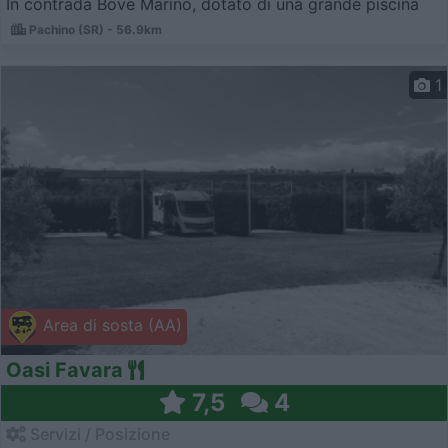
In contrada Bove Marino, dotato di una grande piscina
Pachino (SR) - 56.9km
1
Area di sosta (AA)
Oasi Favara
7,5
4
Servizi / Posizione