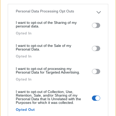
Azienda agricola ai piedi dell'Etna tra vigneti ed olivet...
third parties.
Castiglione di Sicilia (CT) - 71.6km
Personal Data Processing Opt Outs
SS120 Km 191 + 900 Loc. Passopisciaro
Please note that this website/app uses one or more Google
services and may gather and store information including but
I want to opt-out of the Sharing of my
not limited to your visit or usage behaviour. You may click to
personal data.
1
grant or deny consent to Google and its third-party tags to
Opted In
use your data for below specified purposes in below Google
consent section.
I want to opt-out of the Sale of my
Personal Data.
Opted In
I want to opt-out of processing my
Personal Data for Targeted Advertising.
Opted In
Area di sosta (PS+CS)
I want to opt-out of Collection, Use,
Retention, Sale, and/or Sharing of my
Personal Data that Is Unrelated with the
Agriturismo Gigliotto
Purposes for which it was collected.
8,7
7
Opted Out