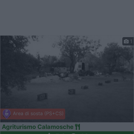
1
Area di sosta (PS+CS)
Agriturismo Calamosche