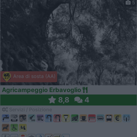
5
Area di sosta (AA)
Agricampeggio Erbavoglio
8,8
4
Servizi / Posizione