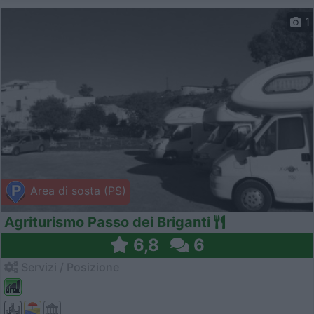
1
Area di sosta (PS)
Agriturismo Passo dei Briganti
6,8
6
Servizi / Posizione