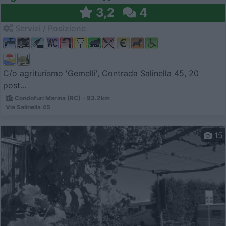
3,2
4
Servizi / Posizione
C/o agriturismo 'Gemelli', Contrada Salinella 45, 20
post...
Condofuri Marina (RC) - 93.2km
Via Salinella 45
15