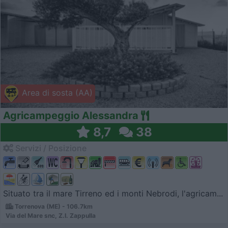
Area di sosta (AA)
Agricampeggio Alessandra
8,7
38
Servizi / Posizione
Situato tra il mare Tirreno ed i monti Nebrodi, l'agricam...
Torrenova (ME) - 106.7km
Via del Mare snc, Z.I. Zappulla