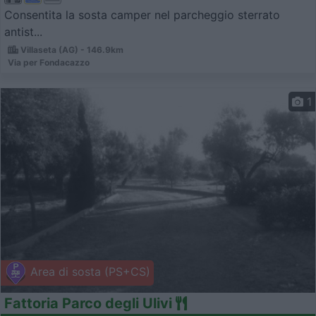
Consentita la sosta camper nel parcheggio sterrato
antist...
Villaseta (AG) - 146.9km
Via per Fondacazzo
1
Area di sosta (PS+CS)
Fattoria Parco degli Ulivi