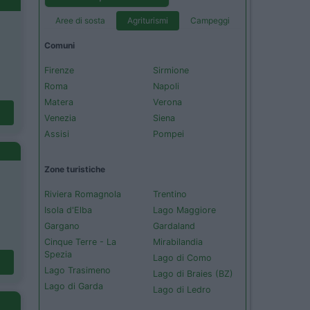
Aree di sosta
Agriturismi
Campeggi
Comuni
Firenze
Sirmione
Roma
Napoli
Matera
Verona
Venezia
Siena
Assisi
Pompei
Zone turistiche
Riviera Romagnola
Trentino
Isola d'Elba
Lago Maggiore
Gargano
Gardaland
Cinque Terre - La
Mirabilandia
Spezia
Lago di Como
Lago Trasimeno
Lago di Braies (BZ)
Lago di Garda
Lago di Ledro