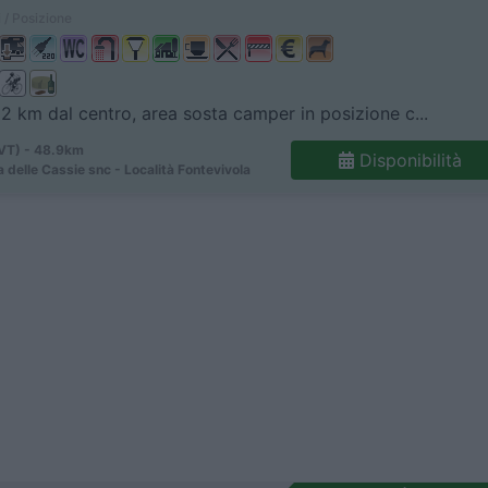
 / Posizione
 2 km dal centro, area sosta camper in posizione c...
(VT) - 48.9km
Disponibilità
a delle Cassie snc - Località Fontevivola