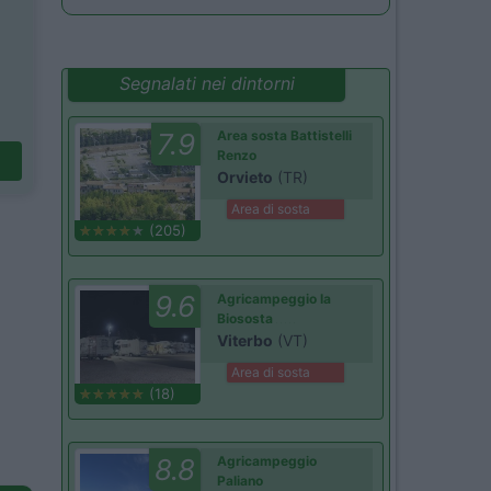
Segnalati nei dintorni
7.9
Area sosta Battistelli
Renzo
Orvieto
(TR)
Area di sosta
(205)
9.6
Agricampeggio la
Biososta
Viterbo
(VT)
Area di sosta
(18)
8.8
Agricampeggio
Paliano