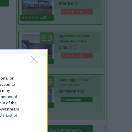
Viterbo
(VT)
Area di sosta
(45)
8.3
Agrisosta camper
L'Isola degli Ulivi
Orte
(VT)
Area di sosta
(19)
sonal or
9.5
Campeggio Parco
ection to
delle Piscine
ou may
Sarteano
(SI)
 personal
Campeggio
out of the
(4)
 downstream
B’s List of
Promo e Appuntamenti