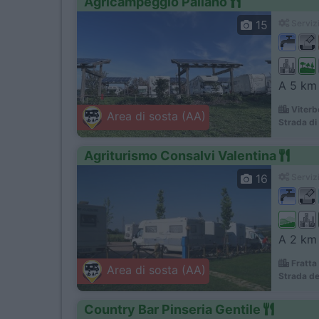
Agricampeggio Paliano
15
Servizi
A 5 km 
Viterb
Area di sosta (AA)
Strada di 
Agriturismo Consalvi Valentina
16
Servizi
A 2 km 
Fratta
Area di sosta (AA)
Strada de
Country Bar Pinseria Gentile