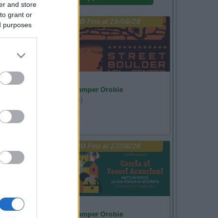
er and store
to grant or
PROMO
Fino al 29/08/26
ed purposes
Lombardia
Area Sosta Camper Orobie
Ardesio
(BG)
Ardesio si blocca
PROMO
Fino al 27/08/26
Lombardia
Area Sosta Camper Orobie