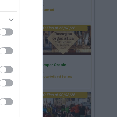
Ardesio
(BG)
Caccia ai tesori arancioni
PROMO
Fino al 25/08/26
Lombardia
Area Sosta Camper Orobie
Ardesio
(BG)
Rassegna organistica della val Seriana
PROMO
Fino al 09/08/26