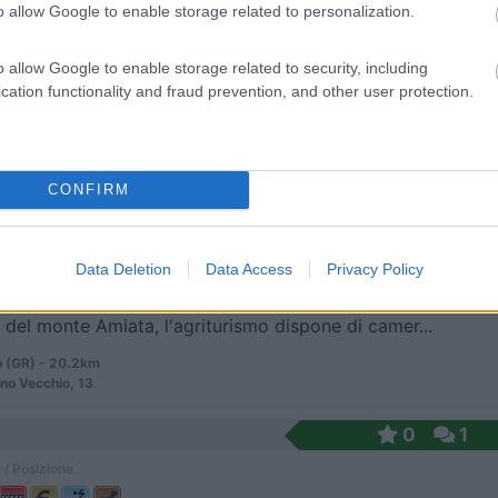
o allow Google to enable storage related to personalization.
o allow Google to enable storage related to security, including
sta con 12 stalli, carico acqua, allacciamento ele...
cation functionality and fraud prevention, and other user protection.
di Castro (VT) - 19.3km
roscione s.n.c.
CONFIRM
8,4
13
 / Posizione
Data Deletion
Data Access
Privacy Policy
i del monte Amiata, l'agriturismo dispone di camer...
 (GR) - 20.2km
rno Vecchio, 13
0
1
 / Posizione