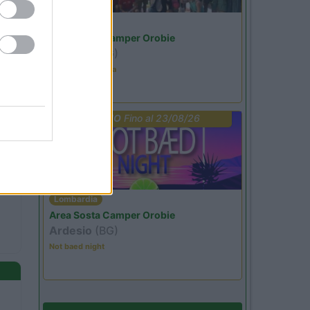
Lombardia
Area Sosta Camper Orobie
Ardesio
(BG)
Ardesio in scatola
PROMO
Fino al 23/08/26
Lombardia
Area Sosta Camper Orobie
Ardesio
(BG)
Not baed night