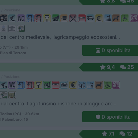
8,8
45
 / Posizione
dal centro medievale, l’agricampeggio ecososteni...
o (VT) - 29.1km
Disponibilità
Pian di Tortora
9,4
25
 / Posizione
dal centro, l'agriturismo dispone di alloggi e are...
 Todina (PG) - 39.6km
Disponibilità
l Palombaro, 15
7,1
12