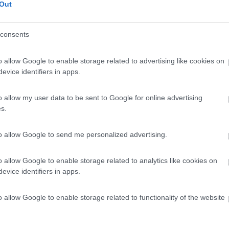
 / Posizione
Out
consents
da Orvieto, area camper presso azienda agricola co...
o allow Google to enable storage related to advertising like cookies on
o (TR) - 17.6km
evice identifiers in apps.
no 1
0
o allow my user data to be sent to Google for online advertising
s.
 / Posizione
to allow Google to send me personalized advertising.
a biologica, dedita all'agricoltura e all'allevam...
o allow Google to enable storage related to analytics like cookies on
evice identifiers in apps.
endente (VT) - 18.5km
la Rogheta, 137
o allow Google to enable storage related to functionality of the website
8
1
 / Posizione