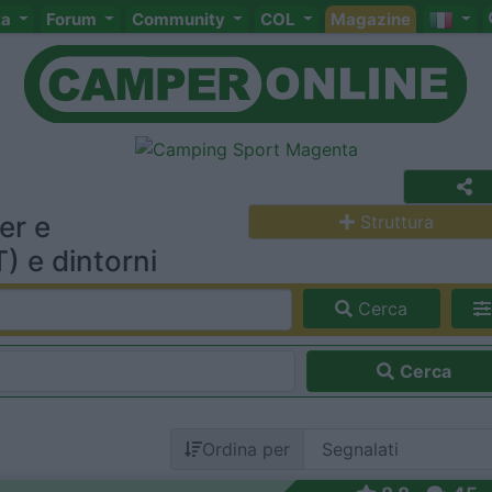
ta
Forum
Community
COL
Magazine
er e
Struttura
) e dintorni
Cerca
Cerca
Ordina per