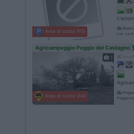
L'azien
Montec
Area di sosta (PS)
Loc. Le C
Agricampeggio Poggio del Castagno
1
Servizi
Agricam
Pitigli
Area di sosta (AA)
Poggio de