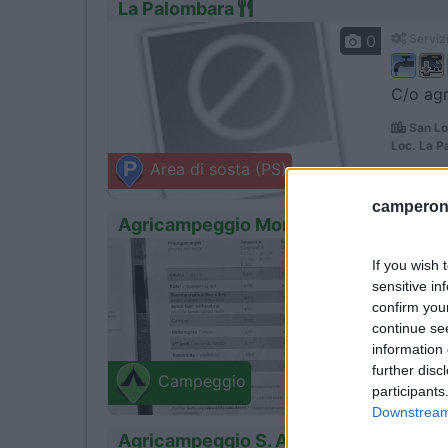
La Palombara
0
Servizi
C/o agr
San Lo
Loc. La P
Area di sosta (PS)
camperonl
Agricampeggio Monterotondo
1
Servizi
If you wish 
sensitive in
confirm you
continue se
information 
Montef
Lungolago
further disc
Campeggio
participants
Downstream 
Agricampeggio S. Antonio Lagovillage