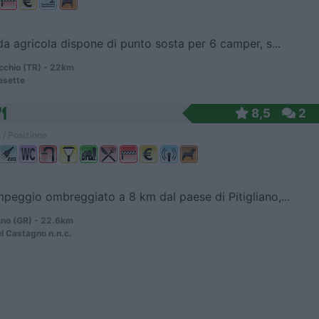
da agricola dispone di punto sosta per 6 camper, s...
chio (TR) - 22km
asette
8,5
2
 / Posizione
peggio ombreggiato a 8 km dal paese di Pitigliano,...
ano (GR) - 22.6km
l Castagno n.n.c.