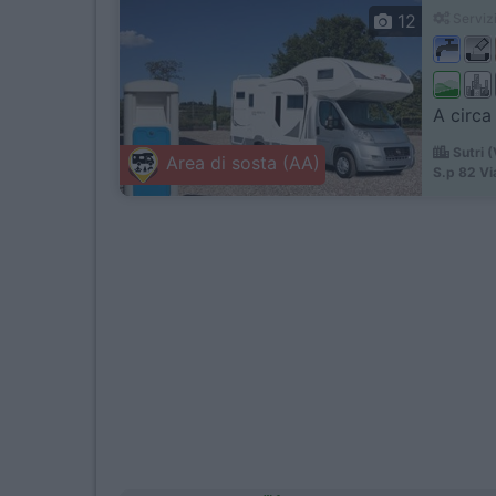
12
Servizi
A circa
Sutri 
Area di sosta (AA)
S.p 82 Vi