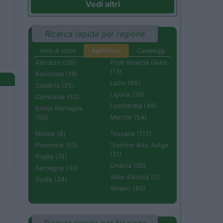
Vedi altri
Ricerca rapida per regione
Aree di sosta
Agriturismi
Campeggi
Abruzzo (26)
Friuli Venezia Giulia
(13)
Basilicata (19)
Lazio (65)
Calabria (25)
Liguria (30)
Campania (43)
Lombardia (49)
Emilia Romagna
(69)
Marche (54)
Molise (8)
Toscana (112)
Piemonte (63)
Trentino Alto Adige
(21)
Puglia (74)
Umbria (30)
Sardegna (33)
Valle d'Aosta (2)
Sicilia (34)
Veneto (80)