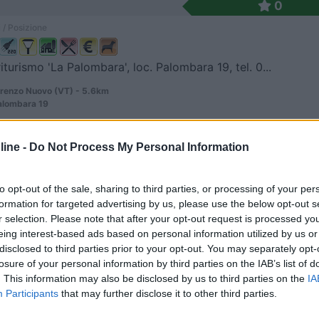
0
 / Posizione
iturismo 'La Palombara', loc. Palombara 19, tel. 0...
renzo Nuovo (VT) - 5.6km
alombara 19
ine -
Do Not Process My Personal Information
5,7
3
 / Posizione
to opt-out of the sale, sharing to third parties, or processing of your per
formation for targeted advertising by us, please use the below opt-out s
r selection. Please note that after your opt-out request is processed y
eing interest-based ads based on personal information utilized by us or
disclosed to third parties prior to your opt-out. You may separately opt-
iascone (VT) - 10.4km
 di Montefiascone
losure of your personal information by third parties on the IAB’s list of
. This information may also be disclosed by us to third parties on the
IA
Participants
that may further disclose it to other third parties.
8,8
19