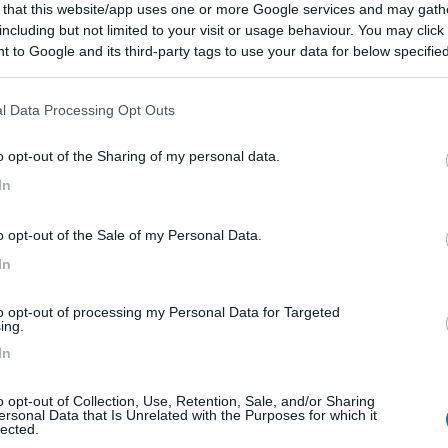
 that this website/app uses one or more Google services and may gath
 / Posizione
including but not limited to your visit or usage behaviour. You may click 
 to Google and its third-party tags to use your data for below specifi
ogle consent section.
m dal paese, struttura prospiciente il lungolago d...
l Data Processing Opt Outs
monte (VT) - 12.7km
o opt-out of the Sharing of my personal data.
tonio, 221
In
8,5
8
o opt-out of the Sale of my Personal Data.
 / Posizione
In
to opt-out of processing my Personal Data for Targeted
 appena fuori il centro abitato, agriturismo immer...
ing.
In
iascone (VT) - 13.7km
e 369
o opt-out of Collection, Use, Retention, Sale, and/or Sharing
ersonal Data that Is Unrelated with the Purposes for which it
7,8
20
lected.