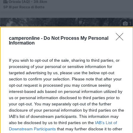
Oricola (AQ) - 39.8km
SP III per Rocca di Botte
1
camperonline -
Do Not Process My Personal
Information
If you wish to opt-out of the sale, sharing to third parties, or
processing of your personal or sensitive information for
targeted advertising by us, please use the below opt-out
section to confirm your selection. Please note that after your
opt-out request is processed you may continue seeing
interest-based ads based on personal information utilized by
Area di sosta (AA)
us or personal information disclosed to third parties prior to
your opt-out. You may separately opt-out of the further
Agriturismo Colle Dei Lupi
disclosure of your personal information by third parties on the
8,6
7
IAB’s list of downstream participants. This information may
also be disclosed by us to third parties on the
IAB’s List of
Servizi / Posizione
Downstream Participants
that may further disclose it to other