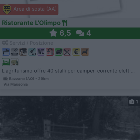
Area di sosta (AA)
Ristorante L'Olimpo
6,5
4
Servizi / Posizione
L'agriturismo offre 40 stalli per camper, corrente elettr...
Bazzano (AQ) - 29km
Via Mausonia
1