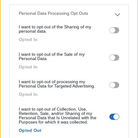
third parties.
Personal Data Processing Opt Outs
Please note that this website/app uses one or more Google
services and may gather and store information including but
I want to opt-out of the Sharing of my
not limited to your visit or usage behaviour. You may click to
La struttura, situata nel Parco Nazionale della Maiella e...
personal data.
grant or deny consent to Google and its third-party tags to
Sant'Eufemia a Maiella (PE) - 39.8km
Opted In
use your data for below specified purposes in below Google
Via 3, C.da San Giacomo
consent section.
I want to opt-out of the Sale of my
Personal Data.
1
Opted In
I want to opt-out of processing my
Personal Data for Targeted Advertising.
Opted In
I want to opt-out of Collection, Use,
Retention, Sale, and/or Sharing of my
Personal Data that Is Unrelated with the
Purposes for which it was collected.
Opted Out
Campeggio