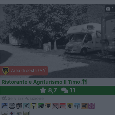
1
Area di sosta (AA)
Ristorante e Agriturismo Il Timo
8,7
11
Servizi / Posizione