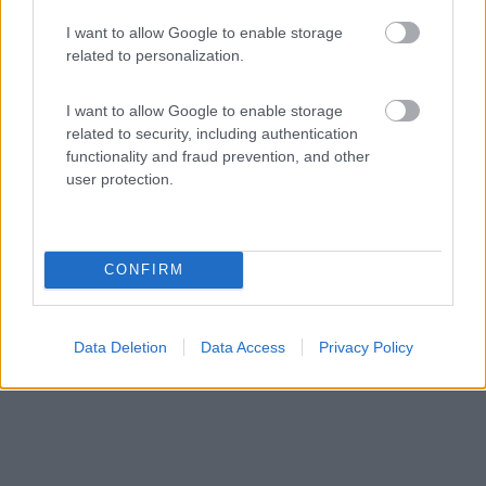
I want to allow Google to enable storage
related to personalization.
Area di sosta (AA)
I want to allow Google to enable storage
related to security, including authentication
Area camper Fattoria Riccitelli Enzo
functionality and fraud prevention, and other
9
1
user protection.
Servizi / Posizione
CONFIRM
Immersa nelle colline pescaresi, la fattoria dispone di a...
Vicoli (PE) - 42.6km
Data Deletion
Data Access
Privacy Policy
C.da Decontra 3/5