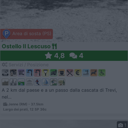
Area di sosta (PS)
Ostello Il Lescuso
4,8
4
Servizi / Posizione
A 2 km dal paese e a un passo dalla cascata di Trevi,
nel...
Jenne (RM) - 37.5km
Largo dei prati, 12 SP 36c
1