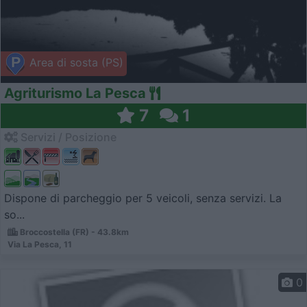
Area di sosta (PS)
Agriturismo La Pesca
7
1
Servizi / Posizione
Dispone di parcheggio per 5 veicoli, senza servizi. La
so...
Broccostella (FR) - 43.8km
Via La Pesca, 11
0