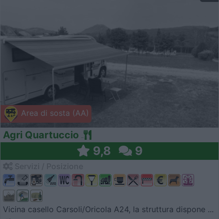
Area di sosta (AA)
Agri Quartuccio
9,8
9
Servizi / Posizione
Vicina casello Carsoli/Oricola A24, la struttura dispone ...