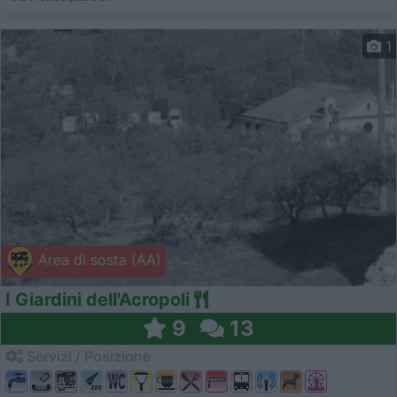
1
Area di sosta (AA)
I Giardini dell'Acropoli
9
13
Servizi / Posizione