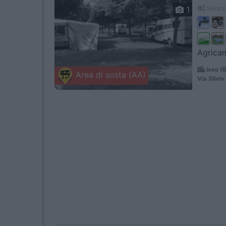
1
Servizi
Agricam
Iseo (
Area di sosta (AA)
Via Silvio