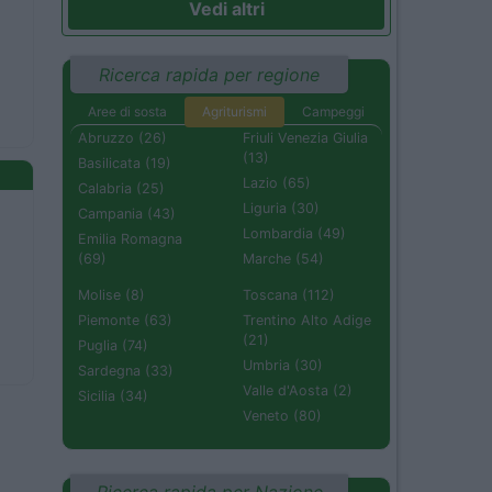
Vedi altri
Ricerca rapida per regione
Aree di sosta
Agriturismi
Campeggi
Abruzzo (26)
Friuli Venezia Giulia
(13)
Basilicata (19)
Lazio (65)
Calabria (25)
Liguria (30)
Campania (43)
Lombardia (49)
Emilia Romagna
(69)
Marche (54)
Molise (8)
Toscana (112)
Piemonte (63)
Trentino Alto Adige
(21)
Puglia (74)
Umbria (30)
Sardegna (33)
Valle d'Aosta (2)
Sicilia (34)
Veneto (80)