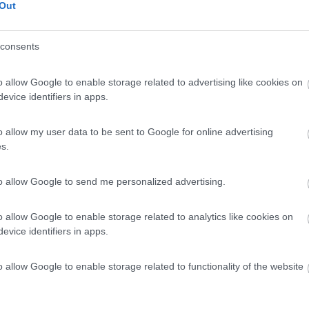
Out
 / Posizione
consents
urismo si estende su una superficie di 250.000 met...
o allow Google to enable storage related to advertising like cookies on
etto di Leno (BS) - 47.5km
evice identifiers in apps.
etto, 7
o allow my user data to be sent to Google for online advertising
 (VR)
8
1
s.
 / Posizione
to allow Google to send me personalized advertising.
zzole tranquille ed illuminate presso l'Agriturism...
no di Montagna (VR) (VR) - 51.9km
o allow Google to enable storage related to analytics like cookies on
 Ca' Longa
evice identifiers in apps.
o allow Google to enable storage related to functionality of the website
8
1
 / Posizione