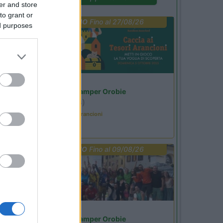
er and store
to grant or
PROMO
Fino al 27/08/26
ed purposes
Lombardia
Area Sosta Camper Orobie
Ardesio
(BG)
Caccia ai tesori arancioni
PROMO
Fino al 09/08/26
Lombardia
Area Sosta Camper Orobie