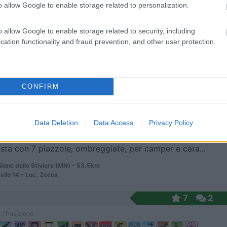
o allow Google to enable storage related to personalization.
o allow Google to enable storage related to security, including
 km dal lago di Garda, dalle zone di Desenzano, Si...
cation functionality and fraud prevention, and other user protection.
 del Garda (BS) - 52.9km
ta 2 - Madonna della Scoperta
CONFIRM
ella
9,3
3
 / Posizione
Data Deletion
Data Access
Privacy Policy
sta con 7 piazzole, ombreggiate, per camper e cara...
ione delle Stiviere (MN) - 53.5km
ello 14 - Loc. Zecca
7
2
 / Posizione