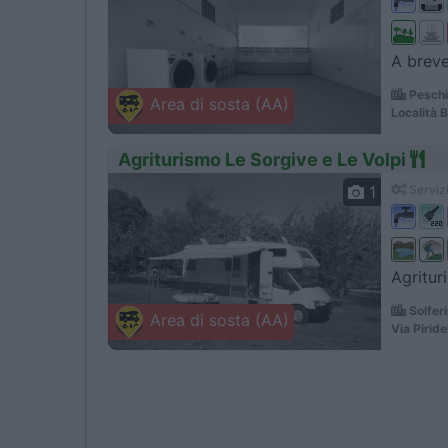
A breve 
Peschi
Area di sosta (AA)
Località 
Agriturismo Le Sorgive e Le Volpi
1
Servizi
Agritur
Solfer
Area di sosta (AA)
Via Piride