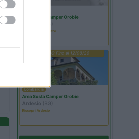
Lombardia
Area Sosta Camper Orobie
Ardesio
(BG)
Incontri con il teatro
PROMO
Fino al 12/08/26
Lombardia
Area Sosta Camper Orobie
Ardesio
(BG)
Riscopri Ardesio