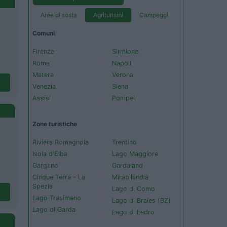
Aree di sosta
Agriturismi
Campeggi
Comuni
Firenze
Sirmione
Roma
Napoli
Matera
Verona
Venezia
Siena
Assisi
Pompei
Zone turistiche
Riviera Romagnola
Trentino
Isola d'Elba
Lago Maggiore
Gargano
Gardaland
Cinque Terre - La
Mirabilandia
Spezia
Lago di Como
Lago Trasimeno
Lago di Braies (BZ)
Lago di Garda
Lago di Ledro