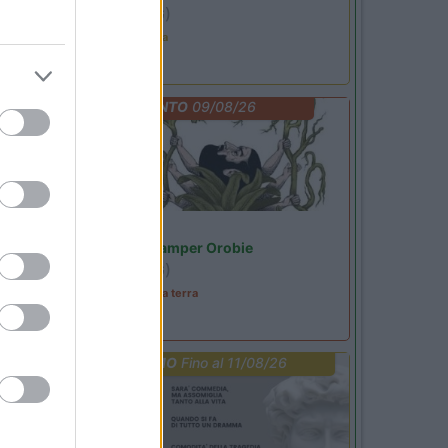
Ardesio
(BG)
Ardesio in scatola
EVENTO
09/08/26
Lombardia
Area Sosta Camper Orobie
Ardesio
(BG)
A levar l'ombra da terra
PROMO
Fino al 11/08/26