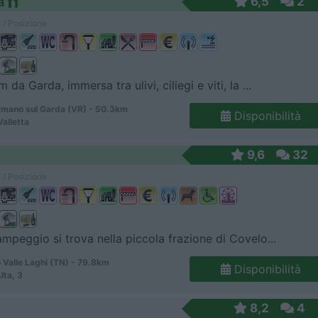
a
6,5
2
 / Posizione
 da Garda, immersa tra ulivi, ciliegi e viti, la ...
mano sul Garda (VR) - 50.3km
Disponibilità
Valletta
9,6
32
 / Posizione
ampeggio si trova nella piccola frazione di Covelo...
 Valle Laghi (TN) - 79.8km
Disponibilità
Alta, 3
8,2
4