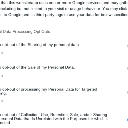
 that this website/app uses one or more Google services and may gath
 / Posizione
including but not limited to your visit or usage behaviour. You may click 
 to Google and its third-party tags to use your data for below specifi
ogle consent section.
ismo "Rocca dei Marchesi", che propone ottima rist...
l Data Processing Opt Outs
 Chiese (BS) - 26.1km
o opt-out of the Sharing of my personal data.
retti 86
In
6,5
2
o opt-out of the Sale of my Personal Data.
 / Posizione
In
to opt-out of processing my Personal Data for Targeted
trada per la Diga Bissina in prossimità di Malga...
ing.
In
(TN) - 44km
della Val di Fumo
o opt-out of Collection, Use, Retention, Sale, and/or Sharing
ersonal Data that Is Unrelated with the Purposes for which it
6,8
4
lected.