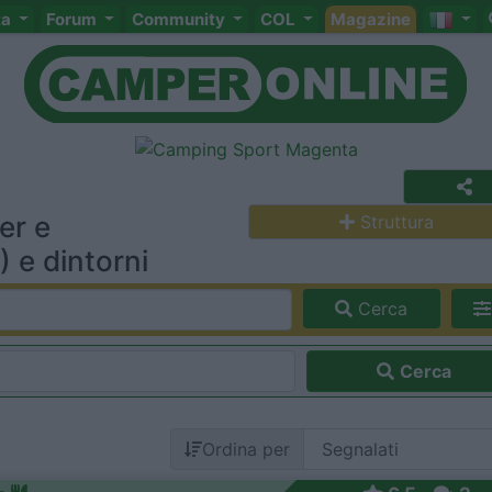
ta
Forum
Community
COL
Magazine
er e
Struttura
 e dintorni
Cerca
Cerca
Ordina per