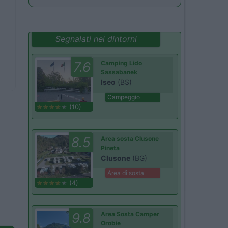
Segnalati nei dintorni
7.6
Camping Lido
Sassabanek
Iseo
(BS)
Campeggio
(10)
8.5
Area sosta Clusone
Pineta
Clusone
(BG)
Area di sosta
(4)
9.8
Area Sosta Camper
Orobie