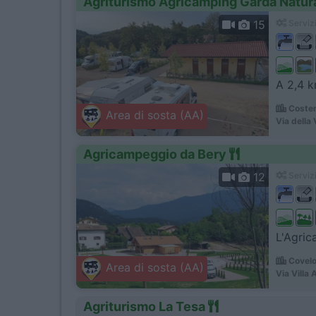
Agriturismo Agricamping Garda Natur
15
Servizi
A 2,4 km
Coster
Area di sosta (AA)
Via della 
Agricampeggio da Bery
12
Servizi
L'Agric
Covelo
Area di sosta (AA)
Via Villa 
Agriturismo La Tesa