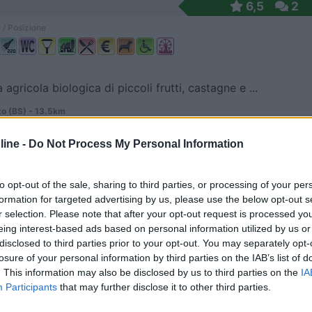
6,5
2
 / Posizione
agricola biologica di piccoli frutti, castagne e ...
o (BS) - 13.5km
mo D'Azeglio, 52
ine -
Do Not Process My Personal Information
8,6
7
 / Posizione
to opt-out of the sale, sharing to third parties, or processing of your per
formation for targeted advertising by us, please use the below opt-out s
r selection. Please note that after your opt-out request is processed y
eing interest-based ads based on personal information utilized by us or
re della Franciacorta, là dove i confini del lago...
disclosed to third parties prior to your opt-out. You may separately opt-
losure of your personal information by third parties on the IAB’s list of
o San Martino (BS) - 19.5km
. This information may also be disclosed by us to third parties on the
IA
 Pace, 60
Participants
that may further disclose it to other third parties.
8
1