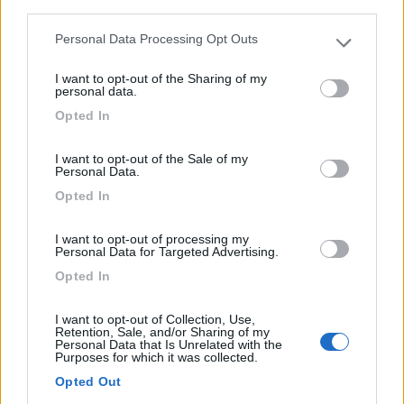
third parties.
all'allevam...
Personal Data Processing Opt Outs
Dellach - 49.9km
Please note that this website/app uses one or more Google
Leifling 31
services and may gather and store information including but
I want to opt-out of the Sharing of my
not limited to your visit or usage behaviour. You may click to
personal data.
grant or deny consent to Google and its third-party tags to
1
Opted In
use your data for below specified purposes in below Google
consent section.
I want to opt-out of the Sale of my
Personal Data.
Opted In
I want to opt-out of processing my
Personal Data for Targeted Advertising.
Opted In
I want to opt-out of Collection, Use,
Area di sosta (AA)
Retention, Sale, and/or Sharing of my
Personal Data that Is Unrelated with the
Purposes for which it was collected.
Agricampeggio Agrioasi
Opted Out
9
2