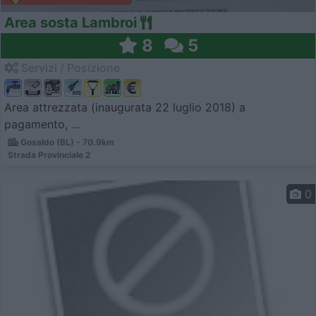
Area sosta Lambroi
8
5
Servizi / Posizione
Area attrezzata (inaugurata 22 luglio 2018) a
pagamento, ...
Gosaldo (BL) - 70.9km
Strada Provinciale 2
0