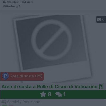
Steinfeld - 64.4km
Mitterberg 3
0
Area di sosta (PS)
Area di sosta a Rolle di Cison di Valmarino
8
1
Servizi / Posizione