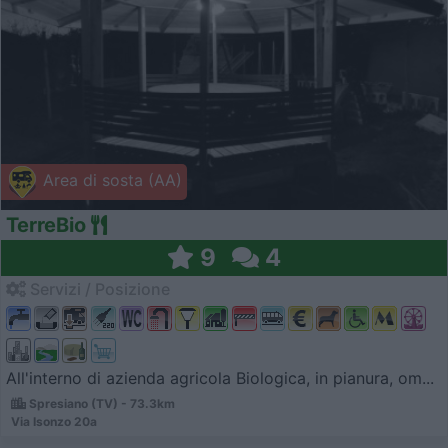
Area di sosta (AA)
TerreBio
9
4
Servizi / Posizione
All'interno di azienda agricola Biologica, in pianura, om...
Spresiano (TV) - 73.3km
Via Isonzo 20a