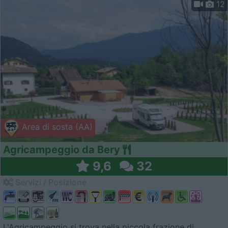
12
Area di sosta (AA)
Agricampeggio da Bery
9,6
32
Servizi / Posizione
L'Agricampeggio si trova nella piccola frazione di