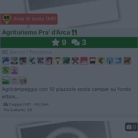
Area di sosta (AA)
Agriturismo Pra' d'Arca
9
3
Servizi / Posizione
Agricampeggio con 10 piazzole sosta camper su fondo
erbos...
Ceggia (VE) - 64.2km
Via Caltorta, 28
0