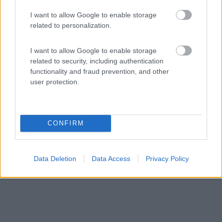
Area di sosta (AA)
I want to allow Google to enable storage
related to personalization.
Riocavalli
8,7
6
I want to allow Google to enable storage
related to security, including authentication
Servizi / Posizione
functionality and fraud prevention, and other
user protection.
Area attrezzata a pagamento, con agriturismo, pesca
sport...
CONFIRM
Belluno (BL) - 50.8km
Via Sagrogna n.74
Data Deletion
Data Access
Privacy Policy