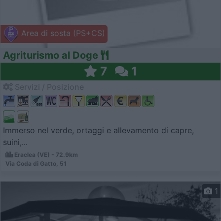
Area di sosta (PS+CS)
Agriturismo al Doge
7
1
Servizi / Posizione
Immerso nel verde, ortaggi e allevamento di capre,
suini,...
Eraclea (VE) - 72.9km
Via Coda di Gatto, 51
1