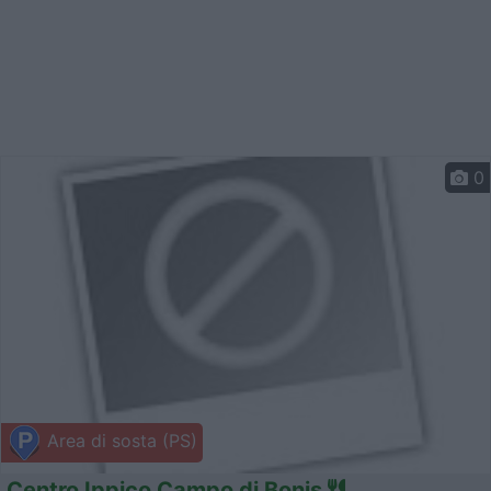
0
Area di sosta (PS)
Centro Ippico Campo di Bonis