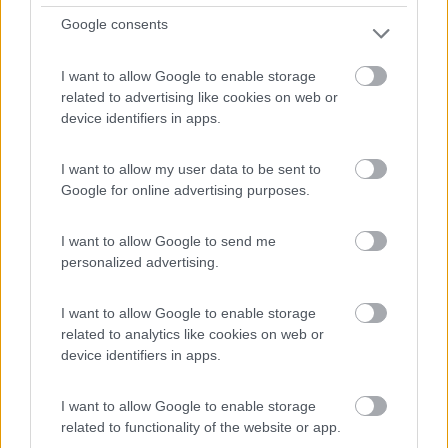
Servizi / Posizione
Google consents
I want to allow Google to enable storage
related to advertising like cookies on web or
Situato nel Parco naturale del Reghena, l'agricampeggio
device identifiers in apps.
d...
Portogruaro (VE) - 50.1km
I want to allow my user data to be sent to
Via Risere, 15 - Frazione di Summaga
Google for online advertising purposes.
1
I want to allow Google to send me
personalized advertising.
I want to allow Google to enable storage
related to analytics like cookies on web or
device identifiers in apps.
I want to allow Google to enable storage
related to functionality of the website or app.