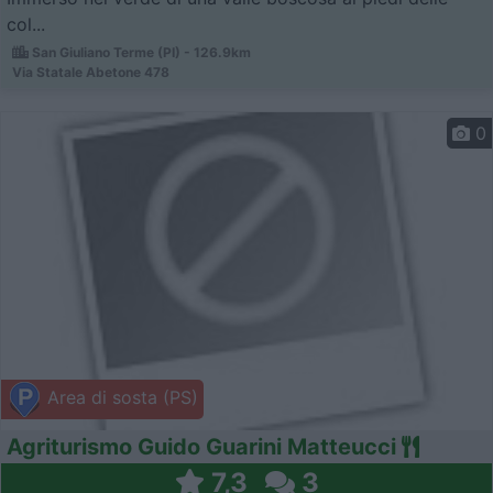
col...
San Giuliano Terme (PI) - 126.9km
Via Statale Abetone 478
0
Area di sosta (PS)
Agriturismo Guido Guarini Matteucci
7,3
3