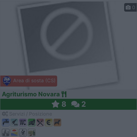
0
Area di sosta (CS)
Agriturismo Novara
8
2
Servizi / Posizione