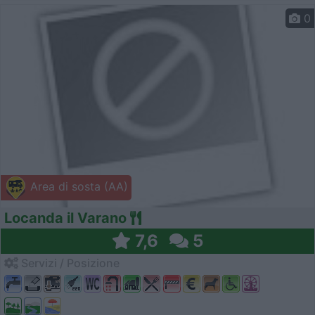
0
Area di sosta (AA)
Locanda il Varano
7,6
5
Servizi / Posizione