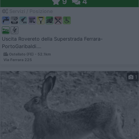
9
4
Servizi / Posizione
Uscita Rovereto della Superstrada Ferrara-
PortoGaribaldi....
Ostellato (FE) - 52.1km
Via Ferrara 225
1