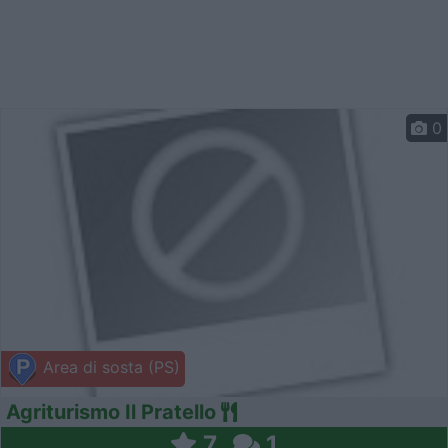
0
Area di sosta (PS)
Agriturismo Il Pratello
7
1