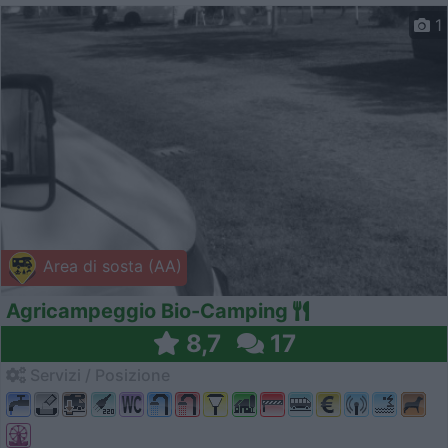
1
Area di sosta (AA)
Agricampeggio Bio-Camping
8,7
17
Servizi / Posizione