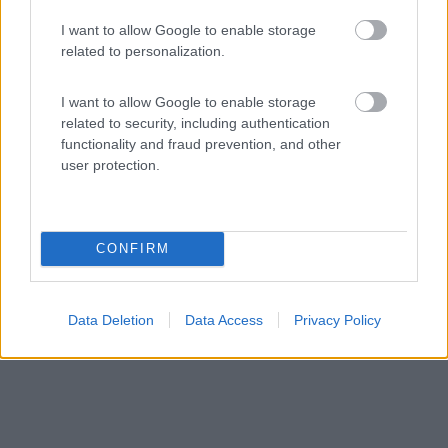
7
1
I want to allow Google to enable storage
related to personalization.
Servizi / Posizione
I want to allow Google to enable storage
related to security, including authentication
L'azienda agricola biologica, in val di Zena, coltiva cer...
functionality and fraud prevention, and other
user protection.
Pianoro (BO) - 39.7km
Via Gorgognano
CONFIRM
Data Deletion
Data Access
Privacy Policy