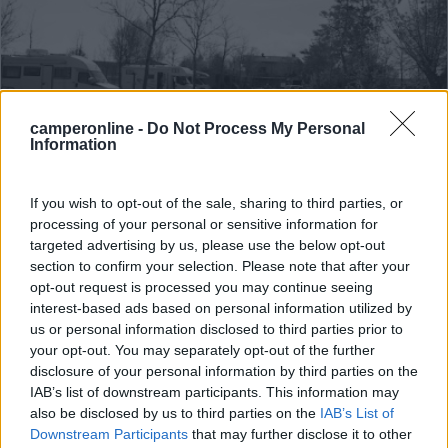
camperonline -
Do Not Process My Personal
Information
Area di sosta (AA)
If you wish to opt-out of the sale, sharing to third parties, or
processing of your personal or sensitive information for
Agriturismo Prato Pozzo
targeted advertising by us, please use the below opt-out
7,8
8
section to confirm your selection. Please note that after your
opt-out request is processed you may continue seeing
Servizi / Posizione
interest-based ads based on personal information utilized by
us or personal information disclosed to third parties prior to
your opt-out. You may separately opt-out of the further
disclosure of your personal information by third parties on the
C/o agriturismo "Prato Pozzo", a sinistra dopo il traghet...
IAB’s list of downstream participants. This information may
also be disclosed by us to third parties on the
IAB’s List of
Anita (FE) - 35.3km
Via Rotta Martinella 34/a
Downstream Participants
that may further disclose it to other