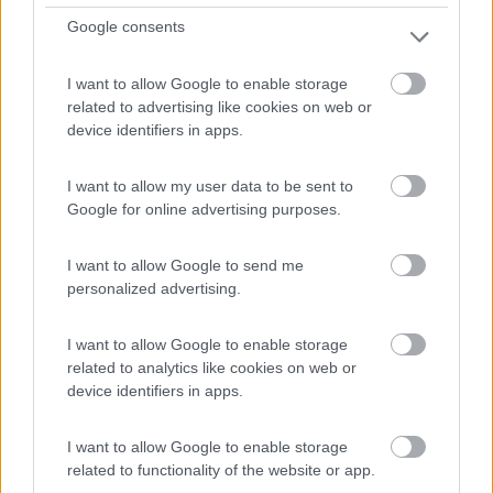
Google consents
A circa 1 km dal paese, area sosta presso Agriturismo
con...
I want to allow Google to enable storage
Piavola (FC) - 35.8km
related to advertising like cookies on web or
Via Ramiera 3
device identifiers in apps.
0
I want to allow my user data to be sent to
Google for online advertising purposes.
I want to allow Google to send me
personalized advertising.
I want to allow Google to enable storage
related to analytics like cookies on web or
device identifiers in apps.
Area di sosta (PS)
I want to allow Google to enable storage
related to functionality of the website or app.
Agriturismo Il Poggiolo