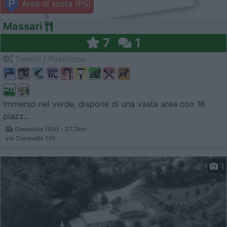
Area di sosta (PS)
Massari
7
1
Servizi / Posizione
Immerso nel verde, dispone di una vasta area con 16
piazz...
Conselice (RA) - 27.2km
via Coronella 110
1