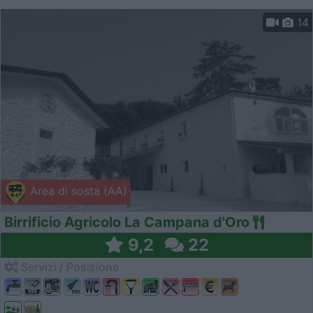
14
Area di sosta (AA)
Birrificio Agricolo La Campana d'Oro
9,2
22
Servizi / Posizione