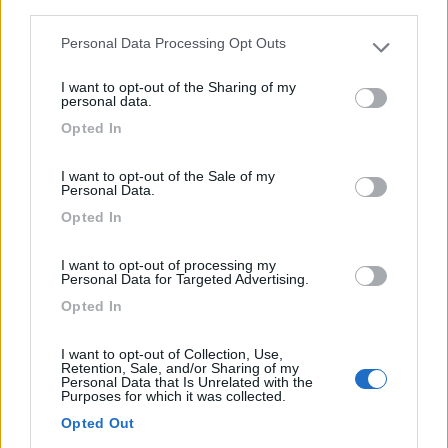
third parties.
1
Personal Data Processing Opt Outs
Please note that this website/app uses one or more Google
services and may gather and store information including but
I want to opt-out of the Sharing of my
not limited to your visit or usage behaviour. You may click to
personal data.
grant or deny consent to Google and its third-party tags to
Opted In
use your data for below specified purposes in below Google
consent section.
I want to opt-out of the Sale of my
Personal Data.
Opted In
I want to opt-out of processing my
Personal Data for Targeted Advertising.
Area di sosta (PS+CS)
Opted In
Agriturismo La Ramiera
8,6
5
I want to opt-out of Collection, Use,
Retention, Sale, and/or Sharing of my
Personal Data that Is Unrelated with the
Servizi / Posizione
Purposes for which it was collected.
Opted Out