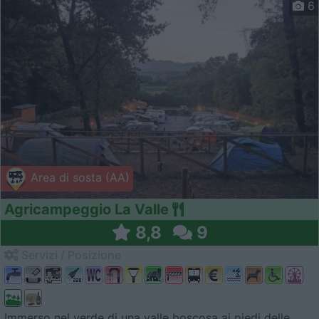
6
Area di sosta (AA)
Agricampeggio La Valle
8,8
9
Servizi / Posizione
Immerso nel verde di una valle boscosa ai piedi delle