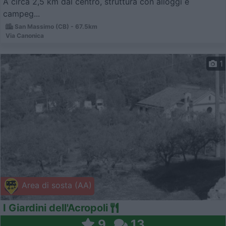
A circa 2,5 km dal centro, struttura con alloggi e
campeg...
San Massimo (CB) - 67.5km
Via Canonica
1
Area di sosta (AA)
I Giardini dell'Acropoli
9
13