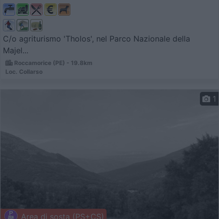
C/o agriturismo 'Tholos', nel Parco Nazionale della
Majel...
Roccamorice (PE) - 19.8km
Loc. Collarso
1
Area di sosta (PS+CS)