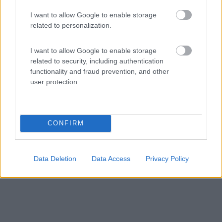
I want to allow Google to enable storage
Area di sosta (AA)
related to personalization.
Agriturismo Masseria La Guardata
I want to allow Google to enable storage
8,6
10
related to security, including authentication
functionality and fraud prevention, and other
Servizi / Posizione
user protection.
Fattoria ottocentesca, ristrutturata, dispone di alcune p...
CONFIRM
Guglionesi (CB) - 58.8km
C.da Guardata, 2
Data Deletion
Data Access
Privacy Policy