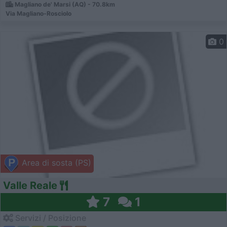
Magliano de' Marsi (AQ) - 70.8km
Via Magliano-Rosciolo
0
Area di sosta (PS)
Valle Reale
7
1
Servizi / Posizione