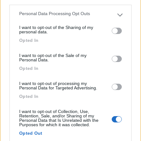
third parties.
Agriturismo con piazzole, alcune su prato ed altre su
Personal Data Processing Opt Outs
Please note that this website/app uses one or more Google
cem...
services and may gather and store information including but
I want to opt-out of the Sharing of my
Rocchetta a Volturno (IS) - 51.9km
not limited to your visit or usage behaviour. You may click to
personal data.
SS 158, Via Nazionale 17
grant or deny consent to Google and its third-party tags to
Opted In
use your data for below specified purposes in below Google
consent section.
0
I want to opt-out of the Sale of my
Personal Data.
Opted In
I want to opt-out of processing my
Personal Data for Targeted Advertising.
Opted In
I want to opt-out of Collection, Use,
Retention, Sale, and/or Sharing of my
Personal Data that Is Unrelated with the
Purposes for which it was collected.
Area di sosta (PS)
Opted Out
Le Case Marcieglie