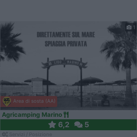
1
Area di sosta (AA)
Agricamping Marino
6,2
5
Servizi / Posizione