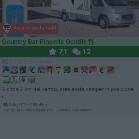
Area di sosta (AA)
Country Bar Pinseria Gentile
7,1
12
Servizi / Posizione
A circa 2 km dal centro, area sosta camper in posizione
c...
Sutri (VT) - 163.4km
S.p 82 Via delle Cassie snc - Località Fontevivola