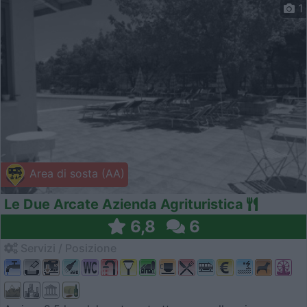
1
Area di sosta (AA)
Le Due Arcate Azienda Agrituristica
6,8
6
Servizi / Posizione