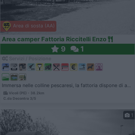
Area di sosta (AA)
Area camper Fattoria Riccitelli Enzo
9
1
Servizi / Posizione
Immersa nelle colline pescaresi, la fattoria dispone di a...
Vicoli (PE) - 38.2km
C.da Decontra 3/5
1