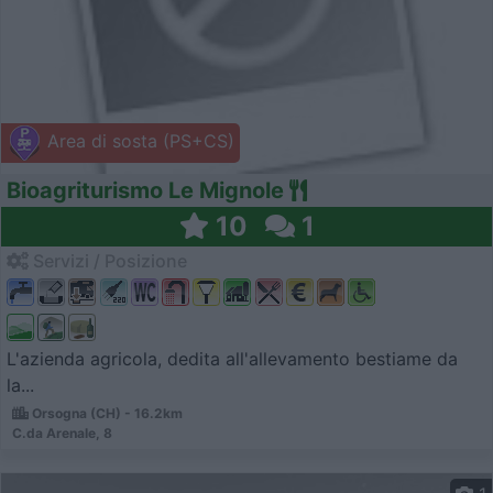
Area di sosta (PS+CS)
Bioagriturismo Le Mignole
10
1
Servizi / Posizione
L'azienda agricola, dedita all'allevamento bestiame da
la...
Orsogna (CH) - 16.2km
C.da Arenale, 8