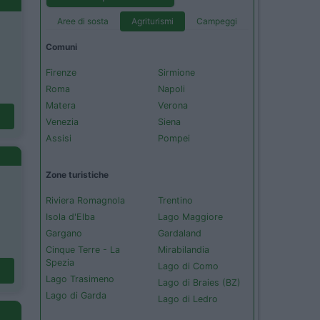
Aree di sosta
Agriturismi
Campeggi
Comuni
Firenze
Sirmione
Roma
Napoli
Matera
Verona
Venezia
Siena
Assisi
Pompei
Zone turistiche
Riviera Romagnola
Trentino
Isola d'Elba
Lago Maggiore
Gargano
Gardaland
Cinque Terre - La
Mirabilandia
Spezia
Lago di Como
Lago Trasimeno
Lago di Braies (BZ)
Lago di Garda
Lago di Ledro