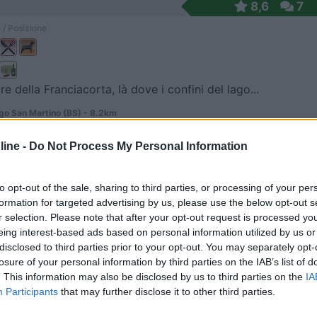
8,6
7
 / Posizione
re della Franciacorta, là dove i confini del lago...
o San Martino (BS) - 8.2km
 Pace, 60
ine -
Do Not Process My Personal Information
6,5
2
 / Posizione
to opt-out of the sale, sharing to third parties, or processing of your per
formation for targeted advertising by us, please use the below opt-out s
r selection. Please note that after your opt-out request is processed y
eing interest-based ads based on personal information utilized by us or
agricola biologica di piccoli frutti, castagne e ...
disclosed to third parties prior to your opt-out. You may separately opt-
losure of your personal information by third parties on the IAB’s list of
o (BS) - 12.9km
. This information may also be disclosed by us to third parties on the
IA
mo D'Azeglio, 52
Participants
that may further disclose it to other third parties.
8
1