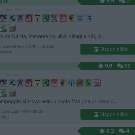
a
6,5
2
 / Posizione
 da Garda, immersa tra ulivi, ciliegi e viti, la ...
mano sul Garda (VR) - 52.2km
Disponibilità
Valletta
9,6
32
 / Posizione
ampeggio si trova nella piccola frazione di Covelo...
 Valle Laghi (TN) - 89.2km
Disponibilità
Alta, 3
8,2
4