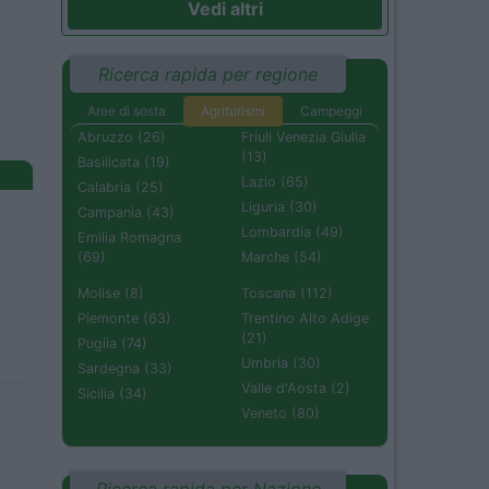
Vedi altri
Ricerca rapida per regione
Aree di sosta
Agriturismi
Campeggi
Abruzzo (26)
Friuli Venezia Giulia
(13)
Basilicata (19)
Lazio (65)
Calabria (25)
Liguria (30)
Campania (43)
Lombardia (49)
Emilia Romagna
(69)
Marche (54)
Molise (8)
Toscana (112)
Piemonte (63)
Trentino Alto Adige
(21)
Puglia (74)
Umbria (30)
Sardegna (33)
Valle d'Aosta (2)
Sicilia (34)
Veneto (80)