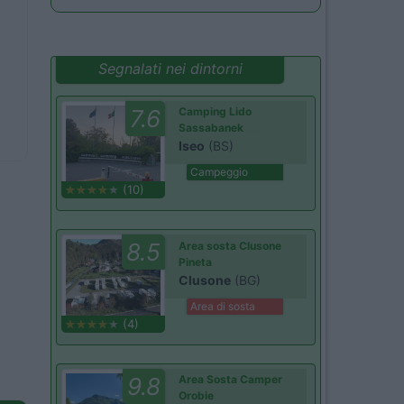
Segnalati nei dintorni
7.6
Camping Lido
Sassabanek
Iseo
(BS)
Campeggio
(10)
8.5
Area sosta Clusone
Pineta
Clusone
(BG)
Area di sosta
(4)
9.8
Area Sosta Camper
Orobie