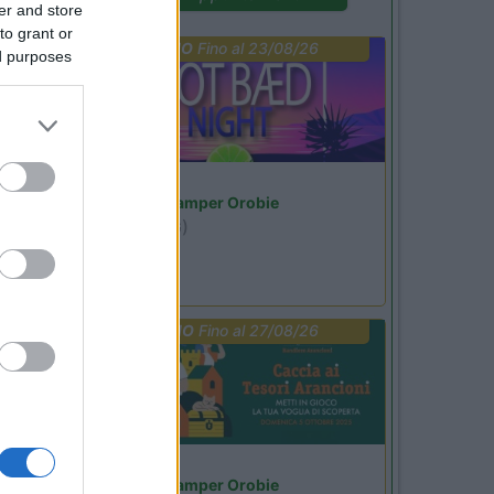
er and store
to grant or
PROMO
Fino al 23/08/26
ed purposes
Lombardia
Area Sosta Camper Orobie
Ardesio
(BG)
Not baed night
PROMO
Fino al 27/08/26
Lombardia
Area Sosta Camper Orobie