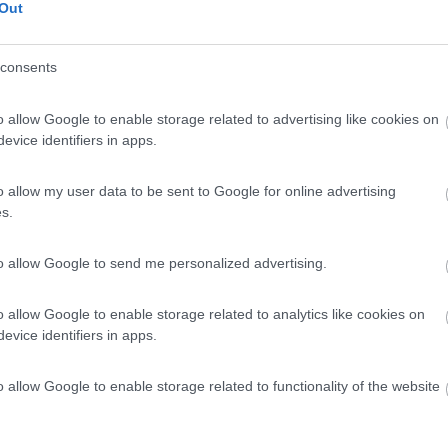
Out
 / Posizione
consents
sta con 7 piazzole, ombreggiate, per camper e cara...
o allow Google to enable storage related to advertising like cookies on
ione delle Stiviere (MN) - 48.7km
evice identifiers in apps.
ello 14 - Loc. Zecca
8
1
o allow my user data to be sent to Google for online advertising
s.
 / Posizione
to allow Google to send me personalized advertising.
 km dal lago di Garda, dalle zone di Desenzano, Si...
o allow Google to enable storage related to analytics like cookies on
evice identifiers in apps.
 del Garda (BS) - 49.3km
ta 2 - Madonna della Scoperta
o allow Google to enable storage related to functionality of the website
6,7
3
 / Posizione