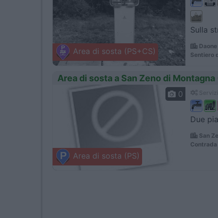
Sulla s
Daone 
Area di sosta (PS+CS)
Sentiero 
Area di sosta a San Zeno di Montagna
0
Servizi
Due pia
San Ze
Contrada
Area di sosta (PS)