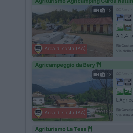
Agriturismo Agricamping Garda Natur
15
Servizi
A 2,4 km
Coster
Area di sosta (AA)
Via della 
Agricampeggio da Bery
12
Servizi
L'Agric
Covelo
Area di sosta (AA)
Via Villa 
Agriturismo La Tesa