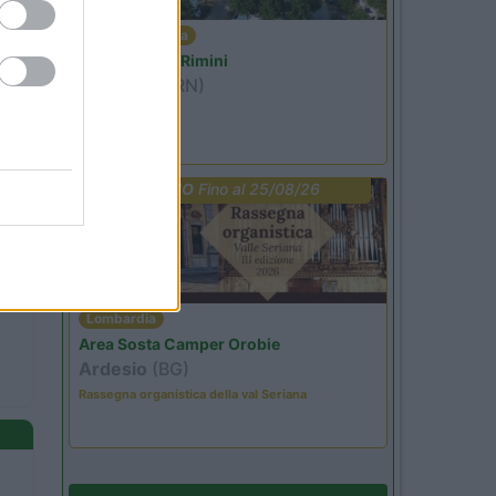
Emilia Romagna
Camper Park Rimini
Miramare
(RN)
Benefit Card
PROMO
Fino al 25/08/26
Lombardia
Area Sosta Camper Orobie
Ardesio
(BG)
Rassegna organistica della val Seriana