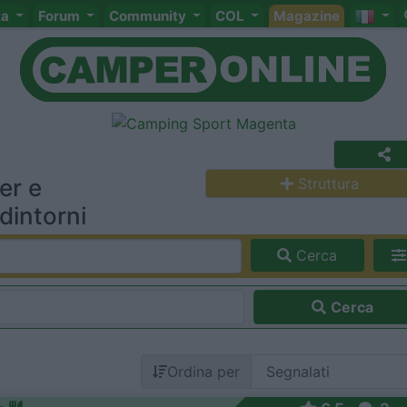
ta
Forum
Community
COL
Magazine
er e
Struttura
dintorni
Cerca
Cerca
Ordina per