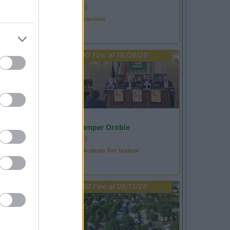
Ardesio
(BG)
Caccia ai tesori arancioni
PROMO
Fino al 18/08/26
Lombardia
Area Sosta Camper Orobie
Ardesio
(BG)
Sacrae Scenae - Ardesio film festival
PROMO
Fino al 08/11/26