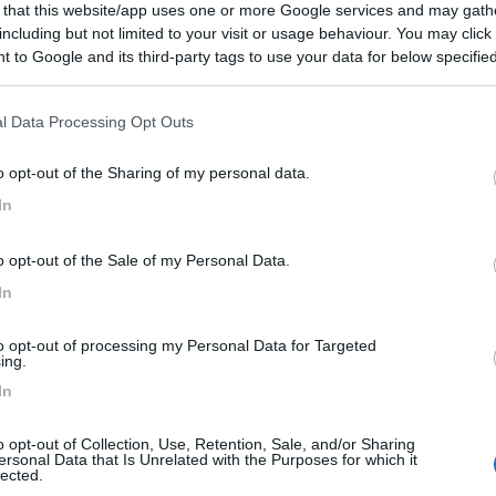
 that this website/app uses one or more Google services and may gath
 / Posizione
including but not limited to your visit or usage behaviour. You may click 
 to Google and its third-party tags to use your data for below specifi
ogle consent section.
ismo "Rocca dei Marchesi", che propone ottima rist...
l Data Processing Opt Outs
 Chiese (BS) - 28.5km
o opt-out of the Sharing of my personal data.
retti 86
In
6,8
4
o opt-out of the Sale of my Personal Data.
 / Posizione
In
to opt-out of processing my Personal Data for Targeted
urismo si estende su una superficie di 250.000 met...
ing.
In
letto di Leno (BS) - 38.6km
etto, 7
o opt-out of Collection, Use, Retention, Sale, and/or Sharing
ersonal Data that Is Unrelated with the Purposes for which it
ella
9,3
3
lected.