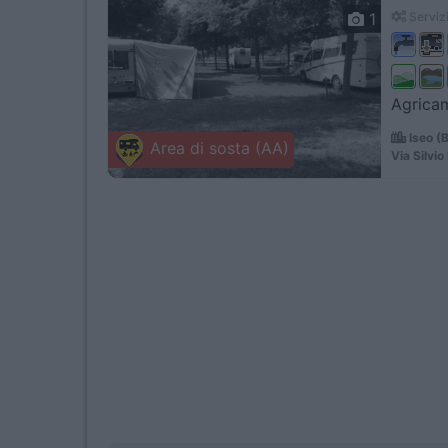
1
Servizi
Agricam
Iseo (
Area di sosta (AA)
Via Silvio