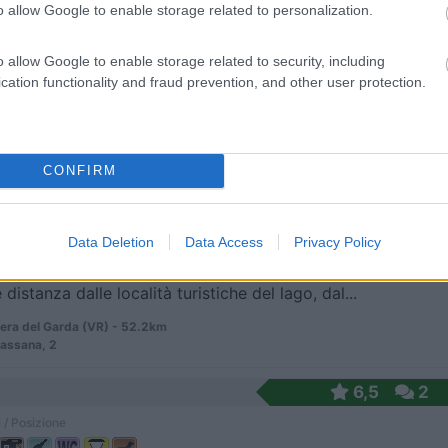
o allow Google to enable storage related to personalization.
o allow Google to enable storage related to security, including
ismo nella provincia mantovana, dispone di area so...
cation functionality and fraud prevention, and other user protection.
ino (MN) - 50.1km
llo, 6
CONFIRM
7
2
 / Posizione
Data Deletion
Data Access
Privacy Policy
distanza dalle località turistiche del lago, dal...
era del Garda (VR) - 52.2km
Bassana, 2
6,5
2
 / Posizione