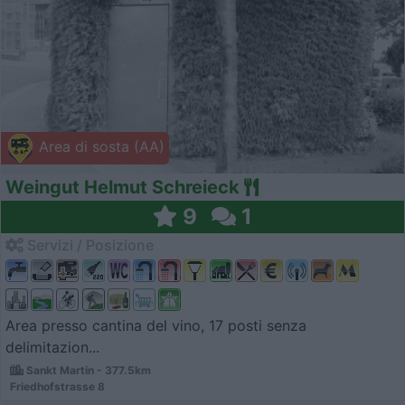
Area di sosta (AA)
Weingut Helmut Schreieck
9
1
Servizi / Posizione
Area presso cantina del vino, 17 posti senza
delimitazion...
Sankt Martin - 377.5km
Friedhofstrasse 8