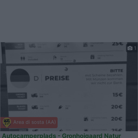
1
Area di sosta (AA)
Autocamperplads - Gronhoigaard Natur