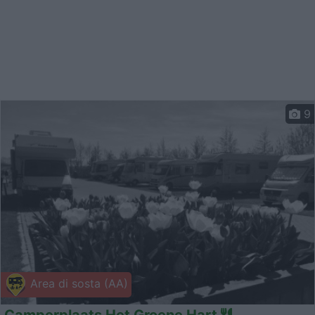
9
Area di sosta (AA)
Camperplaats Het Groene Hart