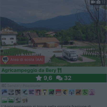
12
Area di sosta (AA)
Agricampeggio da Bery
9,6
32
Servizi / Posizione
L'Agricampeggio si trova nella piccola frazione di