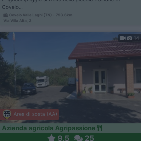
Covelo...
Covelo Valle Laghi (TN) - 793.6km
Via Villa Alta, 3
14
Area di sosta (AA)
Azienda agricola Agripassione
9,5
25