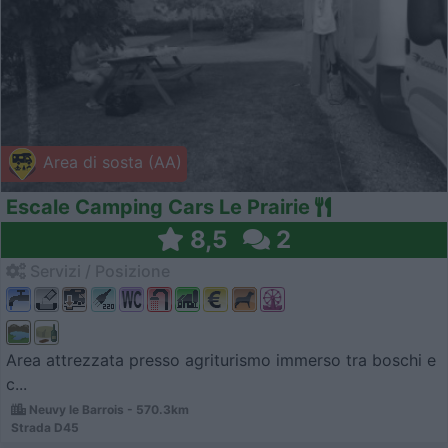
Area di sosta (AA)
Escale Camping Cars Le Prairie
8,5
2
Servizi / Posizione
Area attrezzata presso agriturismo immerso tra boschi e
c...
Neuvy le Barrois - 570.3km
Strada D45