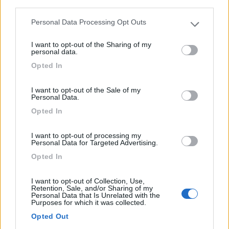
third parties.
Vicina al centro, il supermercato è a 200 metri, vicino ...
Personal Data Processing Opt Outs
Amelinghausen - 402.1km
Please note that this website/app uses one or more Google
Luneburger strasse 48
services and may gather and store information including but
I want to opt-out of the Sharing of my
not limited to your visit or usage behaviour. You may click to
personal data.
grant or deny consent to Google and its third-party tags to
1
Opted In
use your data for below specified purposes in below Google
consent section.
I want to opt-out of the Sale of my
Personal Data.
Opted In
I want to opt-out of processing my
Personal Data for Targeted Advertising.
Opted In
I want to opt-out of Collection, Use,
Area di sosta (AA)
Retention, Sale, and/or Sharing of my
Personal Data that Is Unrelated with the
Purposes for which it was collected.
Bogner's Wohnmobilstellplatz
Opted Out
8
2