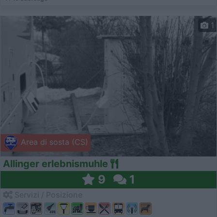
1
Area di sosta (CS)
Allinger erlebnismuhle
9
1
Servizi / Posizione