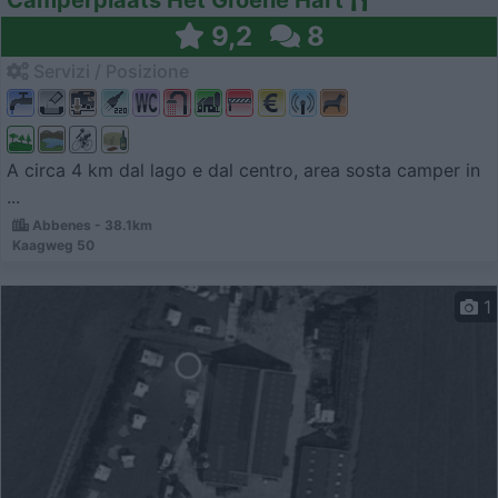
9,2
8
Servizi / Posizione
A circa 4 km dal lago e dal centro, area sosta camper in
...
Abbenes - 38.1km
Kaagweg 50
1