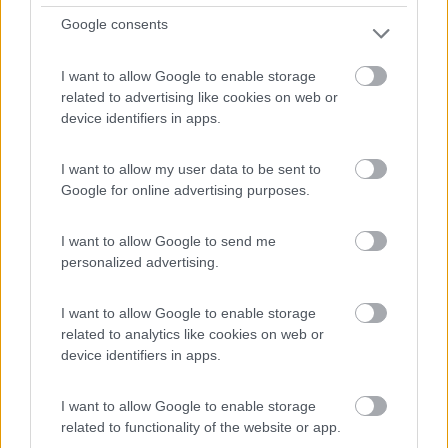
Servizi / Posizione
Google consents
I want to allow Google to enable storage
related to advertising like cookies on web or
Area pianeggiante sulle sponde del fiume Meno, a
device identifiers in apps.
pagament...
Segnitz - 458.8km
I want to allow my user data to be sent to
Baumhofstrasse 147
Google for online advertising purposes.
1
I want to allow Google to send me
personalized advertising.
I want to allow Google to enable storage
related to analytics like cookies on web or
device identifiers in apps.
I want to allow Google to enable storage
related to functionality of the website or app.