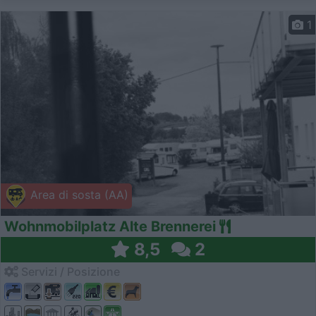
1
Area di sosta (AA)
Wohnmobilplatz Alte Brennerei
8,5
2
Servizi / Posizione