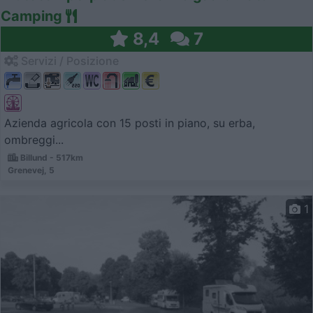
Camping
8,4
7
Servizi / Posizione
Azienda agricola con 15 posti in piano, su erba,
ombreggi...
Billund - 517km
Grenevej, 5
1