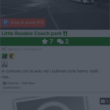
Area di sosta (PS)
Little Roodee Coach park
7
2
Servizi / Posizione
In comune con le auto ed i pullman (che hanno stalli
rise...
Chester - 528.9km
Castle Drive
0