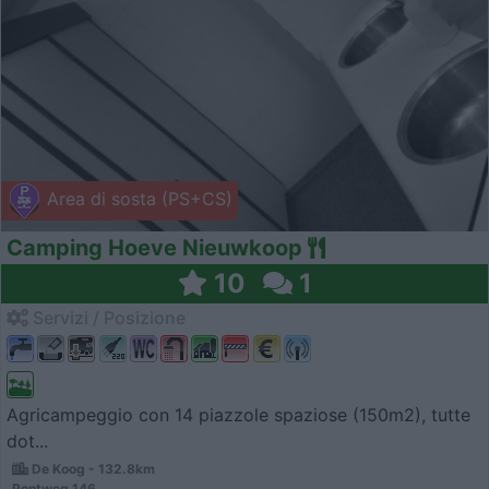
Area di sosta (PS+CS)
Camping Hoeve Nieuwkoop
10
1
Servizi / Posizione
Agricampeggio con 14 piazzole spaziose (150m2), tutte
dot...
De Koog - 132.8km
Pontweg 146