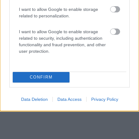
Area di sosta (AA)
I want to allow Google to enable storage
related to personalization.
Stellplatz an der Knapp-Muhle
9
2
I want to allow Google to enable storage
related to security, including authentication
Servizi / Posizione
functionality and fraud prevention, and other
user protection.
Centro città e supermercato a 6 km, semplice punto
CONFIRM
sosta...
Linda bei Neustadt-Orla - 514.5km
Ortstrasse 20B
Data Deletion
Data Access
Privacy Policy