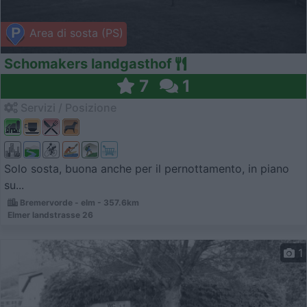
Area di sosta (PS)
Schomakers landgasthof
7
1
Servizi / Posizione
Solo sosta, buona anche per il pernottamento, in piano
su...
Bremervorde - elm - 357.6km
Elmer landstrasse 26
1